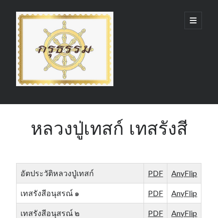
กรุ
open
primary
menu
ธรรม
(GruDhamma.com)
Sidebar
Search
หลวงปู่เทสก์ เทสรังสี
Recent Comments
อัตประวัติหลวงปู่เทสก์
PDF
AnyFlip
เทสรังสีอนุสรณ์ ๑
PDF
AnyFlip
เทสรังสีอนุสรณ์ ๒
PDF
AnyFlip