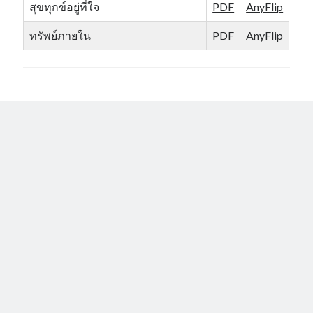
สุขทุกข์อยู่ที่ใจ
PDF
AnyFlip
ทรัพย์ภายใน
PDF
AnyFlip