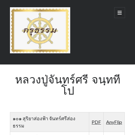
กรุ
open
primary
menu
ธรรม
(GruDhamma.com)
Sidebar
Search
หลวงปู่จันทร์ศรี จนฺทที
โป
Recent Comments
๑๐๑ สุริยาส่องฟ้า จันทร์ศรีส่อง
PDF
AnyFlip
ธรรม