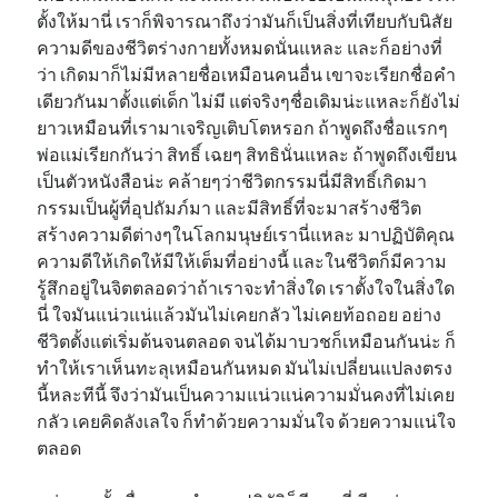
ตั้งให้มานี่ เราก็พิจารณาถึงว่ามันก็เป็นสิ่งที่เทียบกับนิสัย
ความดีของชีวิตร่างกายทั้งหมดนั่นแหละ และก็อย่างที่
ว่า เกิดมาก็ไม่มีหลายชื่อเหมือนคนอื่น เขาจะเรียกชื่อคำ
เดียวกันมาตั้งแต่เด็ก ไม่มี แต่จริงๆชื่อเดิมน่ะแหละก็ยังไม่
ยาวเหมือนที่เรามาเจริญเติบโตหรอก ถ้าพูดถึงชื่อแรกๆ
พ่อแม่เรียกกันว่า สิทธิ์ เฉยๆ สิทธินั่นแหละ ถ้าพูดถึงเขียน
เป็นตัวหนังสือน่ะ คล้ายๆว่าชีวิตกรรมนี่มีสิทธิ์เกิดมา
กรรมเป็นผู้ที่อุปถัมภ์มา และมีสิทธิ์ที่จะมาสร้างชีวิต
สร้างความดีต่างๆในโลกมนุษย์เรานี่แหละ มาปฏิบัติคุณ
ความดีให้เกิดให้มีให้เต็มที่อย่างนี้ และในชีวิตก็มีความ
รู้สึกอยู่ในจิตตลอดว่าถ้าเราจะทำสิ่งใด เราตั้งใจในสิ่งใด
นี่ ใจมันแน่วแน่แล้วมันไม่เคยกลัว ไม่เคยท้อถอย อย่าง
ชีวิตตั้งแต่เริ่มต้นจนตลอด จนได้มาบวชก็เหมือนกันน่ะ ก็
ทำให้เราเห็นทะลุเหมือนกันหมด มันไม่เปลี่ยนแปลงตรง
นี้หละทีนี้ จึงว่ามันเป็นความแน่วแน่ความมั่นคงที่ไม่เคย
กลัว เคยคิดลังเลใจ ก็ทำด้วยความมั่นใจ ด้วยความแน่ใจ
ตลอด