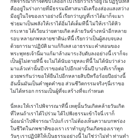
ก็พิจารณากำจัดขับไล่ออกไป เรียกว่าเราอยู่ใน ปฏิรูปเทส
คืออยู่ในร่างกายที่มีธรรมมีศาสนามีเครื่องส่องแสงสว่าง
มีอยู่ในใจของเราอย่างนี้ เรียกว่าบุญที่เราได้มาก็จะมา
ช่วยมาเป็นพลังให้เราได้อิ่มได้เต็มทีนี้ ไม่ให้เราได้หิว
กระหาย ได้เวียนว่ายตายเกิด คล้ายวันข้างหน้าอีกหลาย
รอบ หลายภพหลายชาติน่ะทีนี้ เรียกว่าเป็นผู้สงบจบลง
ด้วยการมาปฏิบัติ มาแก้กิเลส เอาธรรมะคำสอนของ
พระพุทธเจ้านี่มาแก้มาล้างมาระงับดับลงอย่างนี้ เราก็จะ
เป็นผู้ไม่ตายทีนี้ จะไม่ได้นับอายุหละทีนี้ ไม่ได้นับว่าล่วง
มาแล้วเท่านั้นปี เราขอต่อไปอีกเท่านั้นปี บางทีเราก็พูด
อวยพรกันว่าขอให้ยืนไปอีกหลายสิบปีหรือร้อยปีอย่างนี้
อันนั้นมันเป็นคำพูดคำขอ ส่วนชีวิตกรรมจริงๆนี่เราขอ
ไม่ได้หรอก กรรมเป็นผู้ที่จะสร้างที่จะกำหนด
นี่หละให้เราไปพิจารณาทีนี้ เหตุนั้นวันเกิดคล้ายวันเกิด
ที่ไหนถ้าเราได้ไปร่วม ได้ไปฟังธรรมเข้าใจนี่ เราก็
น้อมนำไปพิจารณาไปแก้ เราไม่ต้องเห็นความบกพร่อง
ในชีวิตในภพชาติของเรา เราทำบุญวันเกิดของเราทุก
วันๆ เราปฏิบัติให้เป็นธรรมอย่างนี้ ไม่ใช่ว่าไม่ทำ ท่านทำ