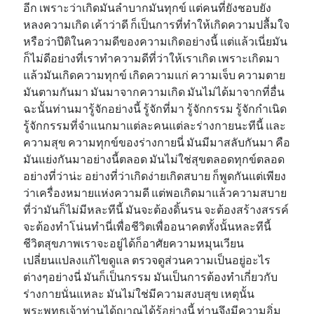
อีก เพราะว่าเกิดมันลำบากมันทุกข์ แต่คนที่ยังชอบยัง
หลงความเกิด เค้าว่าดี ก็เป็นการที่ทำให้เกิดความปลื้มใจ
หรือว่าปีติในความดีของความเกิดอย่างนี้ แต่แล้วเนี่ยมัน
ก็ไม่ดีอย่างที่เราทำความดีที่ว่าให้เราเกิด เพราะเกิดมา
แล้วมันเกิดความทุกข์ เกิดความแก่ ความเจ็บ ความตาย
มันตามกันมา มันมาจากความเกิด มันไม่ได้มาจากที่อื่น
ฉะนั้นท่านมารู้จักอย่างนี้ รู้จักที่มา รู้จักกรรม รู้จักกำเนิด
รู้จักกรรมที่จำแนกมาแต่ละคนแต่ละร่างกายนะทีนี้ และ
ความสุข ความทุกข์ของร่างกายนี่ มันมีมาสลับกันมา คือ
มันแย่งกันมาอย่างนี้ตลอด มันไม่ใช่สุขตลอดทุกข์ตลอด
อย่างที่ว่าน่ะ อย่างที่ว่าเกิดง่ายเกิดสบาย ก็พูดกันแต่เพียง
ว่าเครื่องหมายแห่งความดี แต่พอเกิดมาแล้วความสบาย
ที่ว่ามันก็ไม่มีหละทีนี้ มันจะต้องดิ้นรน จะต้องสร้างสรรค์
จะต้องทำโน่นทำนี่เพื่อชีวิตเพื่ออนาคตทั้งนั้นหละทีนี้
ชีวิตสุขภาพเราจะอยู่ได้ก็อาศัยความหมุนเวียน
เปลี่ยนแปลงแก้ไขดูแล ตรวจดูส่วนความเป็นอยู่อะไร
ต่างๆอย่างนี่ มันก็เป็นกรรม มันเป็นการต้องทำเกี่ยวกับ
ร่างกายนั่นแหละ มันไม่ใช่มีความสงบสุข เหตุนั้น
พระพุทธเจ้าท่านได้ญาณได้รู้อย่างนี้ ท่านจึงมีความอิ่ม