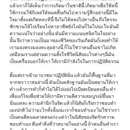
แล้วเราก็ได้เห็นว่าการเกิดมาในชาตินี้ เกิดมาเพื่อใช้หนี้
ใช้กรรมใช้กิเลสให้หมดสิ้นกันไป ความรู้สึกอย่างนี้มีใน
ใจมาตั้งแต่เกิดหละทีนี้ จึงไม่ได้หลงไปทางอื่น ถึงใครจะ
ชักชวนให้ไปเรียนไปหาอาชีพยังไงมันก็ไม่ไปน่ะใจ มันมี
ความแน่ใจว่าอย่างนั้น มันมีความแนบสนิทในใจอย่าง
นั้น จึงว่าความเป็นมาของชีวิตของวันเกิดมันก็เลยทำให้
เรามองตรงมองทะลุอย่างนี้ ก็ไม่ใช่ว่าคนอื่นเขาไม่เกิด
เหมือนเราแต่ส่วนความตั้งใจชีวิตนิสัยอะไรต่างๆนี่มัน
เป็นเครื่องบอกให้เรา ให้เรามีกำลังใจในการปฏิบัติธรรม
ตั้งแต่เราเข้ามาบวชมาปฏิบัตินั่น แล้วมันก็พื้นฐานที่มา
จากฆราวาสอย่างนี้ มันเป็นหลักฐานมันเป็นพยานให้เรา
ทำ แล้วการทำก็ทำไม่ได้ไปแย่งไปเบียดเบียนคนอื่น ทำ
เพื่อแก้ไขเพื่อช่วยให้เรามีความดีความสมบูรณ์ขึ้นมา
นั่นแหละ ความสำนึกในจิต แล้วก็นิสัยก็เรียกว่าชอบทำ
เองปกติ ไม่ว่าอะไรทั้งนั้นน่ะเราก็ชอบทำเอง ไม่ใช่ว่าเรา
เป็นคนดีคนฉลาดคนเก่ง แต่ว่าในนิสัยของจิตรักความ
ชอบทำเอง คือทำสิ่งที่ว่าสบายใจอย่างนี้ ถ้าคนอื่นทำเรา