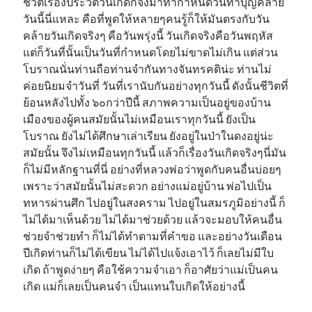
ชีวิตเรื่องประวัติวันเกิดก็จึงมาทำกำหนดวันทำบุญคล้าย
วันนี้นี่แหละ คือที่พูดให้หลายๆคนรู้ก็ให้มันตรงกับวัน
คล้ายวันเกิดจริงๆ คือวันพรุ่งนี้ วันเกิดจริงคือวันพฤหัส
แต่ก็วันที่นั้นเป็นวันที่กำหนดโดยไม่ขาดไม่เกิน แต่ส่วน
โบราณนั่นท่านถือท่านจำกันทางจันทรคติน่ะ ท่านไม่
ค่อยนิยมจำวันที่ วันที่เรานับกันอย่างทุกวันนี้ ดังนั้นชีวิตที่
ย้อนหลังไปทั้ง ๖๐กว่าปีนี้ สภาพความเป็นอยู่ของบ้าน
เมืองของผู้คนสมัยนั้นไม่เหมือนเราทุกวันนี้ ยังเป็น
โบราณ ยังไม่ได้ศึกษาเล่าเรียน ยังอยู่ในป่าในดงอยู่น่ะ
สมัยนั้น จึงไม่เหมือนทุกวันนี้ แล้วก็เรื่องวันเกิดจริงๆนี่มัน
ก็ไม่มีหลักฐานที่นี่ อย่างที่หลวงพ่อว่าพูดกับคนอื่นบ่อยๆ
เพราะว่าสมัยนั้นไม่สะดวก อย่างแม่อยู่บ้าน พ่อไปเป็น
ทหารผ่านศึก ไปอยู่ในสงคราม ไปอยู่ในสมรภูมิอย่างนี้ ก็
ไม่ได้มาเห็นด้วย ไม่ได้มาช่วยด้วย แล้วจะมอบให้คนอื่น
ช่วยจำช่วยทำ ก็ไม่ได้ทำตามที่คำขอ และอย่างวันเดือน
ปีเกิดท่านก็ไม่ได้เขียน ไม่ได้ไปแจ้งเอาไว้ ก็เลยไม่มีใบ
เกิด ถ้าพูดง่ายๆ คือใช้ความจำเอา ก็อาศัยว่าแม่เป็นคน
เกิด แม่ก็เลยเป็นคนจำ เป็นแทนใบเกิดให้อย่างนี้