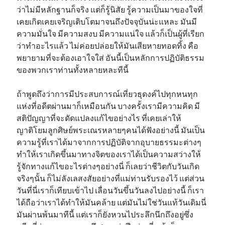
ว่าไม่มีหลักฐานก็จริง แต่ก็รู้นิสัย รู้ความเป็นมาของใจที่
เคยเกิดเคยเจริญเติบโตมาจนถึงปัจจุบันน่ะแหละ มันมี
ความมั่นใจ มีความสงบ มีความแน่ใจ แล้วก็เป็นผู้ที่เรียก
ว่าทำอะไรแล้ว ไม่ค่อยปล่อยให้มันเสียหายทอดทิ้ง คือ
พยายามที่จะต้องเอาใจใส่ อันนี้เป็นหลักการปฏิบัติธรรม
ของพวกเราท่านทั้งหลายหละทีนี้
ถ้าพูดถึงว่าการมีประสบการณ์เที่ยวธุดงค์ไปทุกหนทุก
แห่งที่อดีตผ่านมาก็เหมือนกัน บางครั้งเรามีความคิด มี
สติปัญญาที่จะดัดแปลงแก้ไขอย่างไร ที่เคยเล่าให้
ญาติโยมลูกศิษย์พระเณรหลายๆคนได้ฟังอย่างนี้ มันเป็น
ความรู้ที่เราได้มาจากการปฏิบัติจากอุบายธรรมะต่างๆ
ทำให้เราเกิดขึ้นมาทางจิตของเราได้เป็นความสว่างให้
รู้จักทางแก้ไขอะไรต่างๆอย่างนี่ ก็เลยว่าชีวิตกับวันเกิด
จริงๆนั้น ก็ไม่ลังเลสงสัยอย่างที่แม่ท่านรับรองไว้ แต่ส่วน
วันที่นี่เราก็เทียบเข้าไป เลื่อนวันขึ้นวันลงไปอย่างนี้ ก็เรา
ได้ถือว่าเราได้ทำให้มันคล้าย แต่มันไม่ใช่วันแท้วันเดิมนี่
มันผ่านพ้นมาทีนี้ แต่เราก็ยังหวนไประลึกนึกถึงอยู่ซึ่ง