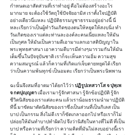
กำหนดเอาสัดส่วนที่เราทำอยู่ คือไม่ต้องสร้างอะไร
มากมาย จะต้องใช้วัตถุใช้ปัจจัยอามิส เราตั้งใจปฏิบัติ
อย่างเดียวนี่แหละ ปฏิบัติธรรมบูชาธรรมอยู่อย่างนี้ นี่
หละเรียกว่าเป็นผู้ทำวันเกิดของตนให้หยุดให้สงบนิ่ง ทำ
วันเกิดของเราแต่ละท่านละองค์ละคนเนี่ยแหละให้มัน
เป็นกุศล ให้มันเป็นความดีเอามาแลกเอาสติปัญญาใน
พระพุทธศาสนา เอาความดีบารมีต่างๆมารวมกันให้มัน
เต็มขึ้นในปัจจุบันชาติ เราก็จะเห็นความอิ่ม ความสุข
ความสมบูรณ์ แล้วก็ความที่เกิดแก่เจ็บตายหยุดได้ เรียก
ว่าเป็นความพ้นทุกข์ เป็นอมตะ เรียกว่าเป็นพระนิพพาน
ฉะนั้นจึงสมที่อาตมาได้ยกไว้ว่า
ปฏิรูปเทสวาโส จ ปุพฺเพ
จ กตปุญฺญตา
เมื่อเรามารู้จักศาสนา รู้จักข้อปฏิบัติ รู้จัก
ชีวิตนิสัยของเราแต่ละคน แล้วเราน้อมธรรมนำมาปฏิบัติ
ทีนี้ มาขัดมาดัดนิสัยของเราซึ่งเป็นส่วนที่เป็นกิเลส เป็น
บาป เป็นกรรม สิ่งไม่ดี เราก็ขัดเกลาออกไป หรือเราก็ไม่
ปล่อยให้มันทำบาปทำผิดไป จึงว่านิสัยในทางที่ไม่ดี ที่เป็น
บาป หรือความที่เรียกว่า ความคิดที่มันไม่สงบอย่างนี้เรา