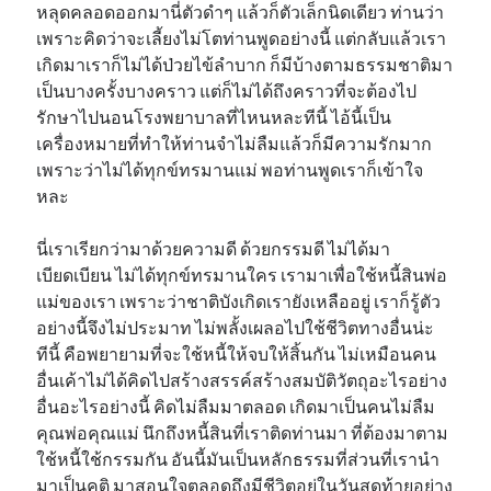
หลุดคลอดออกมานี่ตัวดำๆ แล้วก็ตัวเล็กนิดเดียว ท่านว่า
เพราะคิดว่าจะเลี้ยงไม่โตท่านพูดอย่างนี้ แต่กลับแล้วเรา
เกิดมาเราก็ไม่ได้ป่วยไข้ลำบาก ก็มีบ้างตามธรรมชาติมา
เป็นบางครั้งบางคราว แต่ก็ไม่ได้ถึงคราวที่จะต้องไป
รักษาไปนอนโรงพยาบาลที่ไหนหละทีนี้ ไอ้นี้เป็น
เครื่องหมายที่ทำให้ท่านจำไม่ลืมแล้วก็มีความรักมาก
เพราะว่าไม่ได้ทุกข์ทรมานแม่ พอท่านพูดเราก็เข้าใจ
หละ
นี่เราเรียกว่ามาด้วยความดี ด้วยกรรมดี ไม่ได้มา
เบียดเบียน ไม่ได้ทุกข์ทรมานใคร เรามาเพื่อใช้หนี้สินพ่อ
แม่ของเรา เพราะว่าชาติบังเกิดเรายังเหลืออยู่ เราก็รู้ตัว
อย่างนี้จึงไม่ประมาท ไม่พลั้งเผลอไปใช้ชีวิตทางอื่นน่ะ
ทีนี้ คือพยายามที่จะใช้หนี้ให้จบให้สิ้นกัน ไม่เหมือนคน
อื่นเค้าไม่ได้คิดไปสร้างสรรค์สร้างสมบัติวัตถุอะไรอย่าง
อื่นอะไรอย่างนี้ คิดไม่ลืมมาตลอด เกิดมาเป็นคนไม่ลืม
คุณพ่อคุณแม่ นึกถึงหนี้สินที่เราติดท่านมา ที่ต้องมาตาม
ใช้หนี้ใช้กรรมกัน อันนี้มันเป็นหลักธรรมที่ส่วนที่เรานำ
มาเป็นคติ มาสอนใจตลอดถึงมีชีวิตอยู่ในวันสุดท้ายอย่าง