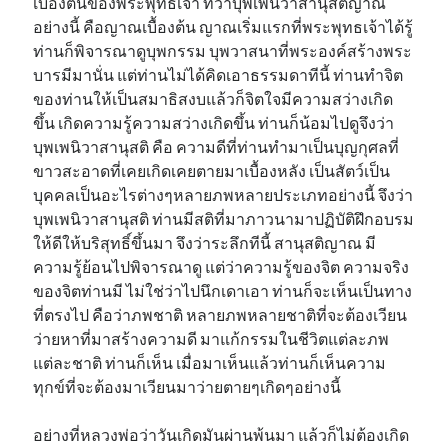
เบื้องต้นของพระพุทธเจ้า ที่ว่าบุพเพนิวาสานุสติญาณ
อย่างนี้ คือญาณเบื้องต้น ญาณเริ่มแรกที่พระพุทธเจ้าได้รู้
ท่านก็พิจารณาดูบุพกรรม บุพวาสนาที่พระองค์สร้างพระ
บารมีมานั่น แต่ท่านไม่ได้คิดเอาธรรมดาทีนี้ ท่านทำจิต
ของท่านให้เป็นสมาธิสงบแล้วก็จิตใจมีความสว่างเกิด
ขึ้น เกิดความรู้ความสว่างเกิดขึ้น ท่านก็น้อมไปดูจึงว่า
บุพเพนิวาสานุสติ คือ ความดีที่ท่านทำมาเป็นบุญกุศลที่
ขาวสะอาดที่เคยเกิดเคยตายมาเบื้องหลัง เป็นสัตว์เป็น
บุคคลเป็นอะไรต่างๆหลายภพหลายประเภทอย่างนี้ จึงว่า
บุพเพนิวาสานุสติ ท่านมีสติที่มาภาวนามาปฏิบัติฝึกอบรม
ให้ดีให้บริสุทธิ์ขึ้นมา จึงว่าระลึกทีนี้ สานุสติญาณ มี
ความรู้ย้อนไปพิจารณาดู แต่ว่าความรู้ของจิต ความจริง
ของจิตท่านมี ไม่ใช่ว่าไปนึกเดาเอา ท่านก็จะเห็นเป็นทาง
ที่ตรงไป คือว่าภพชาติ หลายภพหลายชาติที่จะต้องเวียน
ว่ายหาที่มาสร้างความดี มาแก้กรรมในชีวิตแต่ละภพ
แต่ละชาติ ท่านก็เห็น เมื่อมาเห็นแล้วท่านก็เห็นความ
ทุกข์ที่จะต้องมาเวียนมาว่ายตายๆเกิดๆอย่างนี้
อย่างที่หลวงพ่อว่าวันเกิดมันผ่านพ้นมา แล้วก็ไม่ต้องเกิด