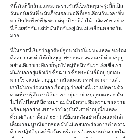
ทีนี้ มันก็ใกล้น่ะแหละ เพราะวันนี้เป็นวันพุธ พรุ่งนี้ก็เป็น
วันพฤหัสวันที่ ๖ มันก็ชนรอบพอดี ก็เลยเลื่อนวันเวลาขึ้น
มาเป็นวันที่ ๕ ที่ ๖ ซะ แต่ทุกปีเราก็จำได้ว่าจัด ๔ ๕ อย่าง
นี้ ก็เลยจำกัน แต่ว่ามันติดกันอยู่ มันไม่เคลื่อนคลาดกัน
มาก
นี่ในการที่เรียกว่าลูกศิษย์ลูกหาฝ่ายโยมนะแหละ ขอร้อง
คืออยากจะทำให้เป็นบุญ เพราะหลวงพ่อเองก็ทำแต่บุญ
อย่างเดียว บางทีเราก็พูดให้หมู่ที่สนิทกันว่า เอ้ย ชื่อเรา
มันก็บอกอยู่แล้วเว้ย ชื่อฉายา ชื่อพระมันก็มีอยู่ ปุญญะ
มากโร จะแปลว่าบุญมากนั่นแหละ เราทำมามากแล้ว
เราไม่บกพร่องหรอกเรื่องบุญว่าอย่างนี้ เราแปลตามตัว
ตามที่เรารู้สึก เราได้มา เราอยู่มาอย่างบุญนะแหละ มัน
ไม่ได้ไปไหนทีนี้ตามมา ฉะนั้นมีความอิ่มความพอความ
พร้อมทุกอย่าง เพราะว่าปัจจุบันที่เราทำอยู่เนี่ยแหละ
ตั้งแต่เกิดมา ตั้งแต่ ๖๐กว่าปีย้อนหลังอย่างนี้แหละ มันก็
เต็มมาสมบูรณ์มาตลอด มันไม่เคยบกพร่องการทำความ
ดีการปฏิบัติธุดงค์ข้อวัตร หรือการดัดทรมานร่างกายใน