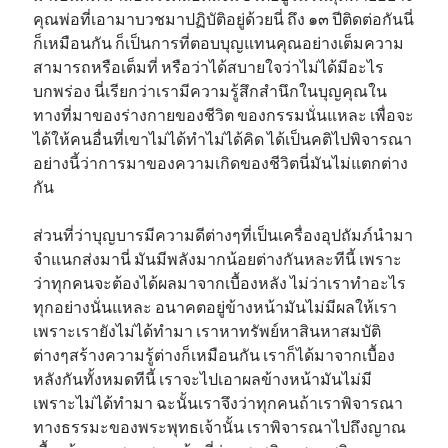
คุณพ่อที่เอามาบวชมาปฏิบัติอยู่ด้วยนี่ ถึง ๑๓ ปีติดต่อกันนี่
ก็เหมือนกัน ก็เป็นการที่ตอบบุญแทนคุณอย่างเต็มความ
สามารถหรือเต็มที่ หรือว่าได้สบายใจว่าไม่ได้มีอะไร
บกพร่อง นี่เรียกว่าเรามีความรู้สึกสำนึกในบุญคุณใน
ทางที่มาของร่างกายของชีวิต ของกรรมนั่นแหละ เพื่อจะ
ได้ให้คนอื่นที่เขาไม่ได้ทำไม่ได้คิด ได้เป็นคติไปพิจารณา
อย่างนี้ว่าการมาของความเกิดของชีวิตนี่มันไม่แตกต่าง
กัน
ส่วนที่ว่าบุญบารมีความดีต่างๆที่เป็นเครื่องอุปถัมภ์นำมา
จำแนกส่งมานี่ มันมีพลังมากน้อยต่างกันหละทีนี้ เพราะ
ว่าทุกคนจะต้องได้ผลมาจากเบื้องหลัง ไม่ว่าเราทำอะไร
ทุกอย่างนั่นแหละ อนาคตอยู่ข้างหน้ามันไม่มีผลให้เรา
เพราะเรายังไม่ได้ทำมา เราหาทรัพย์หาสินหาสมบัติ
ต่างๆสร้างความรู้ต่างก็เหมือนกัน เราก็ได้มาจากเบื้อง
หลังกันทั้งหมดทีนี้ เราจะไปเอาผลข้างหน้ามันไม่มี
เพราะไม่ได้ทำมา ฉะนั้นเราจึงว่าทุกคนถ้าเราพิจารณา
ทางธรรมะของพระพุทธเจ้านั้น เราพิจารณาไปถึงญาณ