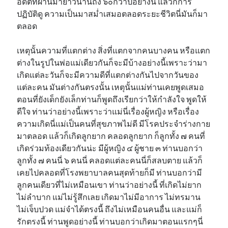
อดีตที่ผ่านมายาวนานถึง ๖๐กว่าปีอย่างนี่ แล้วก็การ
ปฏิบัติดู ความเป็นมาสม่ำเสมอตลอดระยะชีวิตนี่มันก็มา
ตลอด
เหตุนั้นความที่แตกต่าง สิ่งที่แตกจากคนบางคน หรือแตก
ต่างในรูปในพ่อแม่เดียวกันก็จะมีบ้างอย่างนี้เพราะว่ามา
เกิดแต่ละวันก็จะมีความดีที่แตกต่างกันไปจากวันของ
แต่ละคน มันต่างกันตรงนั้น เหตุนั้นแม่ท่านเคยพูดเสมอ
ตอนที่ยังเด็กยังเล็กท่านก็พูดถึงเรียกว่าให้กำลังใจ พูดให้
ดีใจ ท่านว่าอย่างนี้เพราะว่าแม่นี่เรื่องผู้หญิง หรือเรื่อง
ความเกิดนี่แม่เป็นคนที่สุขภาพไม่ดี มีโรคประจำร่างกาย
มาตลอด แล้วก็เกิดลูกยาก คลอดลูกยาก ก็ลูกทั้ง ๗ คนที่
เกิดร่วมท้องเดียวกันน่ะ มีผู้หญิง ๔ ผู้ชาย ๓ ท่านบอกว่า
ลูกทั้ง ๗ คนนี่ ๖ คนนี่ คลอดแต่ละคนนี่ก็สลบตาย แล้วก็
เคยไปคลอดที่โรงพยาบาลคนสุดท้ายก็มี ท่านบอกว่ามี
ลูกคนเดียวที่ไม่เหมือนเขา ท่านว่าอย่างนี้ ที่เกิดไม่ยาก
ไม่ลำบาก แม่ไม่รู้สึกเลย เกิดมาไม่มีอาการ ไม่ทรมาน
ไม่เจ็บปวด แม่จำได้ตรงนี้ ถึงไม่เหมือนคนอื่น และแม่ก็
รักตรงนี้ ท่านพูดอย่างนี้ ท่านบอกว่าเกิดมาตอนแรกๆนี่