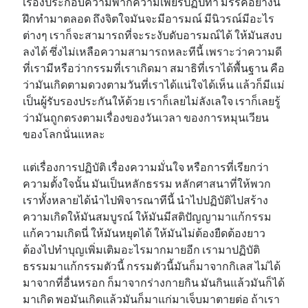
เรื่องประกอบความพากความเพียรปฏิปทา มรรคอย่างนี้
ฝึกทำมาตลอด ถึงจิตใจมันจะมีอารมณ์ มีนิวรณ์มีอะไร
ต่างๆ เราก็จะสามารถที่จะระงับดับอารมณ์ได้ ให้มันสงบ
ลงได้ ซึ่งไม่เหลือความสามารถหละทีนี้ เพราะว่าความดี
ที่เรามีหรือว่ากรรมที่เราเกิดมา สมาธิที่เราได้พื้นฐาน คือ
ว่ามันเกิดตามดวงตามวันที่เราได้แน่ใจได้เห็น แล้วก็มีแม่
เป็นผู้รับรองประกันให้ด้วย เราก็เลยไม่ลังเลใจ เราก็เลยรู้
ว่ามันถูกตรงตามเรื่องของวันเวลา ของการหมุนเวียน
ของโลกนั่นแหละ
แต่เรื่องการปฏิบัติ เรื่องความมั่นใจ หรือการที่เรียกว่า
ความตั้งใจนั้น มันเป็นหลักธรรม หลักศาสนาที่ให้พวก
เราทั้งหลายได้นำไปพิจารณาทีนี้ นำไปปฏิบัติไปสร้าง
ความเกิดให้มันสมบูรณ์ ให้มันมีสติปัญญามาแก้กรรม
แก้ความเกิดนี่ ให้มันหยุดได้ ให้มันไม่ต้องยืดต้องยาว
ต้องไปทำบุญเพิ่มเติมอะไรมากมายอีก เรามาปฏิบัติ
ธรรมมาแก้กรรมตัวนี้ กรรมตัวนี้มันก็มาจากกิเลส ไม่ได้
มาจากที่อื่นหรอก ก็มาจากร่างกายกิน มันกินแล้วมันก็ได้
มาเกิด พอมันเกิดแล้วมันก็มาแก่มาเจ็บมาตายต่อ ถ้าเรา