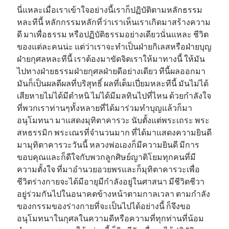
นี่แหละเมื่อเราเข้าใจอย่างนี้เราก็ปฏิบัติตามหลักธรรม
หละทีนี้ หลักกรรมหลักที่ว่าเราเห็นเราเกิดมาสร้างความ
ดี มาเพื่อธรรม หรือปฏิบัติธรรมอย่างเดียวนั่นแหละ ชีวิต
ของแต่ละคนน่ะ แต่ว่าเราจะทำเป็นฝ่ายกิเลสหรือฝ่ายบุญ
ฝ่ายกุศลหละทีนี้ เราต้องมาขัดจิตเราให้มาทางนี้ ให้มัน
ไปทางฝ่ายธรรมฝ่ายกุศลฝ่ายดีอย่างเดียว ทีนี้ผลออกมา
มันก็เป็นผลดีผลที่บริสุทธิ์ ผลที่เต็มเปี่ยมหละทีนี้ มันไม่ได้
เสียหายไม่ได้มีตำหนิ ไม่ได้มีมลทินไปที่ไหน ด้วยกำลังใจ
ที่พวกเราท่านๆทั้งหลายที่ได้มาร่วมทำบุญแล้วก็มา
อนุโมทนา มาแสดงมุทิตาคารวะ นับตั้งแต่พระเถระ พระ
สหธรรมิก พระเณรที่จำนวนมาก ที่ได้มาแสดงความยินดี
มามุทิตาคารวะวันนี้ หลวงพ่อเองก็มีความยินดี มีการ
ขอบคุณและก็ดีใจกับพวกลูกศิษย์ญาติโยมทุกคนที่มี
ความตั้งใจ ที่มาอำนวยอวยพรและก็มุทิตาคารวะเพื่อ
ชีวิตร่างกายจะได้มีอายุมีกำลังอยู่ในศาสนา มีชีวิตชีวา
อยู่ร่วมกันไปในอนาคตข้างหน้าตามกาลเวลา ตามกำลัง
ของกรรมของร่างกายที่จะเป็นไปได้อย่างนี้ ก็จึงขอ
อนุโมทนาในกุศลในความดีหรือความที่ทุกท่านที่น้อม