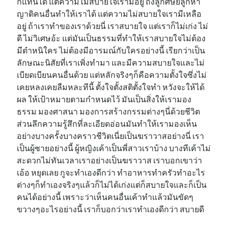
ก็แทนได้ แต่ความไม่สบายใจเรามีอยู่ ถึงลูกศิษย์ลูกหา
ญาติคนอื่นทำให้เราได้ แต่ความไม่สบายใจเรามีเหลือ
อยู่ ถ้าเราทำของเราด้วยนี่ เราสบายใจ แต่เราก็ไม่เก่ง ไม่
ดี ไม่วิเศษอ้ะ แต่มันเป็นธรรมที่ทำให้เราสบายใจไม่ต้อง
มีตำหนิใคร ไม่ต้องมีอารมณ์กับใครอย่างนี้ เรียกว่าเป็น
ลักษณะนิสัยที่เราเพิ่งทำมา และมีความสบายใจและไม่
เบียดเบียนคนอื่นด้วย แต่หลักจริงๆก็คือความตั้งใจซึ่งไม่
เคยหลงเคยลืมหละทีนี้ ตั้งใจตั้งสติตั้งใจทำ หวังจะให้ได้
ผล ให้เป้าหมายตามกำหนดไว้ มันเป็นสิ่งให้เรามอง
ธรรม มองศาสนา มองการสร้างกรรมต่างๆนี่ด้วยชีวิต
ส่วนลึกความรู้สึกที่ละเอียดอ่อนมันทำให้เรามองเห็น
อย่างบางครั้งบางคราวชีวิตเนี่ยเป็นฆราวาสอย่างนี่ เรา
เป็นผู้ชายอย่างนี้ ผู้หญิงเค้าเป็นพี่สาวเราบ้าง บางทีเค้าไม่
สะดวกไม่ทันเวลาเราอย่างเป็นฆราวาส เราบอกเขาว่า
เอ้อ หยุดเลย กูจะทำเองดีกว่า ทำอาหารทำครัวทำอะไร
ต่างๆก็ทำเองจริงๆแล้วก็ไม่ได้เก่งแต่ก็สบายใจและก็เป็น
คนได้อย่างนี้ เพราะว่าเห็นคนอื่นเค้าทำแล้วมันขัดๆ
ขวางๆอะไรอย่างนี้ เราก็บอกว่าเราทำเองดีกว่า สบายดี