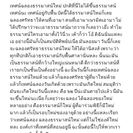
เทศน์ฉลองธรรมาสน์ใหม่ ปกติที่นี่ไม่ได้ขึ้นธรรมาสน์
เทศน์นะ เทศน์อยู่กับพื้น บัดนี้ได้ธรรมาสน์ใหม่ก็เลย
ฉลองศรัทธาให้คนที่เอามา คนที่เอามาเนรมิตเอามา ไม่
ได้ปรึกษาว่าจะเอาธรรมาสน์มาถวาย ก็เลยว่า เอ๊ะ ทำไม
ธรรมาสน์ใครเอามาตั้งไว้นี่วะ เค้าก็ว่า โอ้ ดิฉันนั่นแหละ
เอ อย่างนี้มันก็เป็นสมบัติทิพย์บ่เนี่ย มันลอยมา วันนี้ก็เลย
จะฉลองศรัทธาธรรมาสน์ใหม่ ให้ได้อานิสงส์ เพราะว่า
ทุกทีปกติก็เอาธรรมาสน์กับพื้นศาลานั่นหละ นั้นน่ะมัน
เป็นธรรมาสน์ที่กว้างใหญ่แน่นหนาดี ดีกว่าธรรมาสน์ที่
เรายกเป็นชั้นเป็นตั่งอย่างนี้ ฉะนั้นวันนี้ก็เลยเทศน์ฉลอง
ธรรมาสน์ใหม่ด้วย แล้วก็ฉลองศรัทธาผู้ที่มาใหม่ด้วย
แล้วก็เทศน์ฉลองวันเกิดด้วย เพราะมันเกิดใหม่ สมมุติว่า
มันจะเกิดใหม่วันนี้แหละ คือ ๖๒ ปีน่ะมันตายไปแล้ว นี่มัน
จะขึ้นใหม่นะเนี่ย ก็เลยว่าจะฉลอง ได้ฉลองของใหม่
หลายอย่าง คือธรรมาสน์ก็ใหม่ ผู้ที่มาร่วมพิธีก็มีใหม่
มาก แล้วก็เป็นรอบใหม่ของอายุด้วย อย่างนี้แหละเรียก
ว่าเทศน์ฉลอง ฉลองธรรมาสน์ใหม่ แต่ก็ไม่ใช่องค์ใหม่
หละ องค์เก่าที่เทศน์ที่สอนอยู่นี่ ฉะนั้นต่อนี้ไปให้พวกเรา