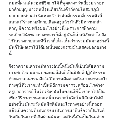
หมดที่ผ่านพ้นรอดชีวิตมาได้ ก็พูดตรงๆว่าเสี่ยงมา รอด
มาด้วยบุญ บางคนที่รุ่นเดียวกันเค้าก็ตายในสมรภูมิ
มากมายท่านว่า นี่แหละ จึงว่ามันมีกรรม มีกรรมตัวนี้
แหละ มีร่างกายมีสายเลือดอยู่แล้ว มันถึงมีความกล้า
หาญ มีความพร้อมอะไรอย่างนี้ เพราะการฝึกตาม
ระเบียบวินัยของทางทหารก็มีอยู่ มันก็เป็นนิสัยเข้าไปฝัง
ไว้ในร่างกายหละทีนี้ เราก็เห็น เห็นว่ากรรมมันมาอย่างนี้
มันก็ให้ผลเราให้ได้ผลเห็นของกรรมมันแสดงบอกอย่าง
นี้
จึงว่าความเคารพยำเกรงอันนี้หนึ่งมันก็เป็นนิสัย ความ
ประพฤติอ่อนน้อมถ่อมตน นี้มันก็เป็นนิสัยที่ปฏิบัติธรรม
ด้วยความเคารพ คือไม่มีความคิดล่วงเกินประมาทอะไร
ต่างๆนี่ ถึงเราจะทำเป็นพิธีกรรมคารวะหรืออะไรต่างๆ
ครูบาอาจารย์ ในจิตจริงๆมันไม่ค่อยมีทีนี้ เราทำไปเป็น
เพียงกิริยาภายนอกแค่นั้น เพราะในจิตในนิสัยมันไม่มี
อย่างนั้น มันระวัง มันมีสติมันอะไรต่างๆอย่างนี้ตลอด
แล้วเป็นความดี เป็นกรรม เป็นการมาดีหรือว่าเป็นวันดี
วันเกิดวันแรกที่เกิดผ่านพ้นมา แต่วันนี้มันเป็นวันคล้าย