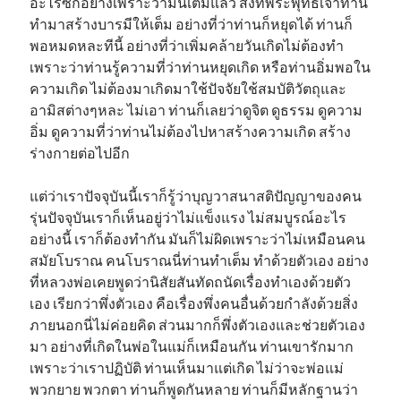
อะไรซักอย่างเพราะว่ามันเต็มแล้ว สิ่งที่พระพุทธเจ้าท่าน
ทำมาสร้างบารมีให้เต็ม อย่างที่ว่าท่านก็หยุดได้ ท่านก็
พอหมดหละทีนี้ อย่างที่ว่าเพิ่มคล้ายวันเกิดไม่ต้องทำ
เพราะว่าท่านรู้ความที่ว่าท่านหยุดเกิด หรือท่านอิ่มพอใน
ความเกิด ไม่ต้องมาเกิดมาใช้ปัจจัยใช้สมบัติวัตถุและ
อามิสต่างๆหละ ไม่เอา ท่านก็เลยว่าดูจิต ดูธรรม ดูความ
อิ่ม ดูความที่ว่าท่านไม่ต้องไปหาสร้างความเกิด สร้าง
ร่างกายต่อไปอีก
แต่ว่าเราปัจจุบันนี้เราก็รู้ว่าบุญวาสนาสติปัญญาของคน
รุ่นปัจจุบันเราก็เห็นอยู่ว่าไม่แข็งแรง ไม่สมบูรณ์อะไร
อย่างนี้ เราก็ต้องทำกัน มันก็ไม่ผิดเพราะว่าไม่เหมือนคน
สมัยโบราณ คนโบราณนี่ท่านทำเต็ม ทำด้วยตัวเอง อย่าง
ที่หลวงพ่อเคยพูดว่านิสัยสันทัดถนัดเรื่องทำเองด้วยตัว
เอง เรียกว่าพึ่งตัวเอง คือเรื่องพึ่งคนอื่นด้วยกำลังด้วยสิ่ง
ภายนอกนี่ไม่ค่อยคิด ส่วนมากก็พึ่งตัวเองและช่วยตัวเอง
มา อย่างที่เกิดในพ่อในแม่ก็เหมือนกัน ท่านเขารักมาก
เพราะว่าเราปฏิบัติ ท่านเห็นมาแต่เกิด ไม่ว่าจะพ่อแม่
พวกยาย พวกตา ท่านก็พูดกันหลาย ท่านก็มีหลักฐานว่า