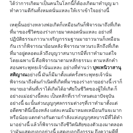
ได้ว่าการเกิดมาเป็นคนในโลกนี้ก็ต้องเกิดมาทำบุญ มา
ทำความดีกันทั้งหมดนั่นแหละให้เราเข้าใจอย่างนี้
เหตุนั้นอย่างหลวงพ่อเกิดก็เหมือนกันก็พิจารณาถึงที่เกิด
ที่มาของชีวิตของร่างกายมาตลอดนั่นแหละ อย่างที่
ปฏิบัติธรรมภาวนาเจริญกรรมฐานมายาวนานก็เหมือน
กัน เราก็พิจารณาย้อนหลัง พิจารณาหวนระลึกถึงที่เกิด
ที่มาอยู่ตลอดแล้วถึงบุญวาสนาบารมีที่เราทำมาแต่ใจ
โดยเฉพาะนี่ คือพิจารณาตามหลักธรรมะ ตามหลักคำ
สอนพระพุทธเจ้านั่นแหละ อย่างที่ท่านว่า
บุพเพนิวาสานุ
สติญาณ
อย่างนี้ มันก็มีมาตั้งแต่ครั้งพระพุทธเจ้านั่น
พิจารณาถึงต้นกำเนิดที่เกิดที่มาของร่างกายอย่างนี้ เราก็
หมายเอาต้นที่เราได้เกิดได้อาศัยในชีวิตของผู้ให้เกิด ก็
อย่างแม่อย่างนี้หละ เป็นหลักที่เรากำหนดเอาปัจจุบัน
อย่างนี้ ฉะนั้นส่วนบุญกุศลกรรมต่างๆที่เราทำมาตั้งแต่
อดีตชาตินี่เบื้องหลัง แต่ละคนมีมาหมดเหมือนกันจะมาก
หรือน้อย แตกต่างกันตามกำลังแห่งบุญกุศลบารมีที่ได้ทำ
มาอย่างนี้ แล้วก็พิจารณาถึงชีวิตนิสัยของตัวเองมาตลอด
ว่ามันแสดงบอกอย่างนี้ แสดงบอกถึงกรรม ถึงความดีที่