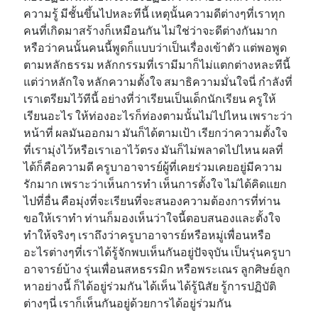
ความรู้ มีชั้นขึ้นไปหละทีนี้ เหตุนั้นความดีต่างๆที่เราทุก
คนที่เกิดมาสร้างก็เหมือนกัน ไม่ใช่ว่าจะดีต่างกันมาก
หรือว่าคนนั้นคนนี้พูดก็แบบว่าเป็นเรื่องเข้าตัว แต่พอพูด
ตามหลักธรรม หลักกรรมที่เรามีมาก็ไม่แตกต่างหละทีนี้
แต่ว่าหลักใจ หลักความตั้งใจ สมาธิความมั่นใจนี่ กำลังที่
เราเตรียมไว้ทีนี้ อย่างที่ว่าเรียนเป็นเด็กนักเรียน ครูให้
เรียนอะไร ให้ท่องอะไรก็ท่องตามนั้นไม่ไปไหน เพราะว่า
หน้าที่ ผลมันออกมา มันก็ได้ตามเป้า เรียกว่าความตั้งใจ
ที่เรามุ่งไว้หรือเราเอาไว้ตรง มันก็ไม่พลาดไปไหน ผลที่
ได้ก็คือความดี ครูบาอาจารย์ผู้ที่เคยร่วมเคยอยู่มีความ
รักมาก เพราะว่าเห็นการทำ เห็นการตั้งใจ ไม่ได้คิดแยก
ไปที่อื่น คือมุ่งที่จะเรียนที่จะสนองความต้องการที่ท่าน
ขอให้เราทำ ท่านก็มองเห็นว่าใจนี้ตอบสนองและตั้งใจ
ทำให้จริงๆ เราถึงว่าครูบาอาจารย์หรือหมู่เพื่อนหรือ
อะไรต่างๆที่เราได้รู้จักพบเห็นกันอยู่ปัจจุบัน เป็นรุ่นครูบา
อาจารย์บ้าง รุ่นเพื่อนสหธรรมิก หรือพระเณร ลูกศิษย์ลูก
หาอย่างนี้ ก็ได้อยู่ร่วมกัน ได้เห็น ได้รู้นิสัย รู้การปฏิบัติ
ต่างๆนี่ เราก็เห็นกันอยู่ด้วยการได้อยู่ร่วมกัน