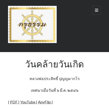
กรุ
open
primary
menu
ธรรม
(GruDhamma.com)
Sidebar
Search
วันคล้ายวันเกิด
หลวงพ่อประสิทธิ์ ปุญญมากโร
Recent Comments
เทศนาเมื่อวันที่ ๖ มี.ค. ๒๕๔๖
|
PDF
|
YouTube
|
AnyFlip
|