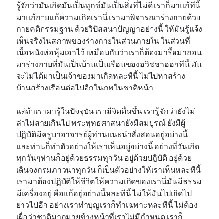
รู้จักว่ามันเกิดมันเป็นทุกข์มันเป็นสิ่งที่ไม่ดี เราก็มาแก้ทีนี้
มาแก้กายแก้ความเกิดเรานี่ เรามาพิจารณาร่างกายด้วย
กายคติกรรมฐาน ด้วยวิปัสสนาปัญญาอย่างนี้ ให้มันรู้แจ้ง
เห็นจริงในสภาพของร่างกายในส่วนภายใน ในส่วนที่
เนื้อหนังห่อหุ้มเอาไว้ เหมือนกับว่าเราก็ต้องมารื้อมาถอน
มาร่างกายที่มันเป็นบ้านเป็นเรือนของอวิชชาออกทีนี้ มัน
จะไม่ได้มาเป็นเจ้าของมาเกิดหละทีนี้ ไม่ไปหาสร้าง
บ้านสร้างเรือนต่อไปอีกในภพในชาติหน้า
แต่ถ้าเรามารู้ในปัจจุบัน เรามีจิตตื่นขึ้น เรารู้จักว่ายังไม่
ล่าไม่สายเกินไป พระพุทธศาสนายังมีสมบูรณ์ ยังมีผู้
ปฏิบัติมีครูบาอาจารย์ผู้ท่านแนะนำสั่งสอนอยู่อย่างนี้
และท่านก็ทำตัวอย่างให้เราเห็นอยู่อย่างนี้ อย่างที่วันเกิด
ทุกวันๆท่านก็อยู่ด้วยธรรมทุกวัน อยู่ด้วยปฏิบัติ อยู่ด้วย
เดินจงกรมภาวนาทุกวัน ก็เป็นตัวอย่างให้เราเห็นหละทีนี้
เรามาต้องปฏิบัติให้ชีวิตให้ความเกิดของเรานี่มันมีธรรม
มีเครื่องอยู่ คือแก้อยู่อย่างนี้หละทีนี้ ไม่ให้มันไปเกิดไป
ยาวไปอีก อย่างเราทำบุญเราก็ทำเฉพาะหละทีนี้ ไม่ต้อง
เผื่อว่าชาติมากมายข้างหน้าที่เราไม่มีกำหนด เราก็