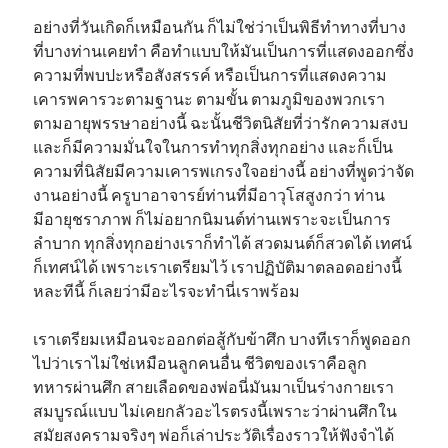
อย่างที่วันเกิดก็เหมือนกัน ก็ไม่ใช่ว่าเป็นพิธีทำทางที่บาง
ที่บางท่านเคยทำ คือทำแบบให้มันเป็นการที่แสดงออกซึ่ง
ความที่พบปะหรือสังสรรค์ หรือเป็นการที่แสดงความ
เคารพคารวะตามฐานะ ตามขั้น ตามภูมิของพวกเรา
ตามอายุพรรษาอย่างนี้ ฉะนั้นชีวิตนิสัยที่ว่ารักความสงบ
และก็มีความมั่นใจในการทำทุกสิ่งทุกอย่าง และก็เป็น
ความที่นิสัยมีความเคารพเกรงใจอย่างนี้ อย่างที่พูดว่าจัด
งานอย่างนี้ ครูบาอาจารย์ท่านที่มีอาวุโสสูงกว่า ท่าน
มีอายุชราภาพ ก็ไม่อยากนิมนต์ท่านเพราะจะเป็นการ
ลำบาก ทุกสิ่งทุกอย่างเราก็ทำได้ สวดมนต์ก็สวดได้ เทศน์
ก็เทศน์ได้ เพราะเราเตรียมไว้ เราปฏิบัติมาตลอดอย่างนี้
หละทีนี้ ก็เลยว่ามีอะไรจะทำนี่เราพร้อม
เราเตรียมเหมือนจะออกต่อสู้กับข้าศึก บางทีเราก็พูดออก
ไปว่าเราไม่ใช่เหมือนลูกคนอื่น ชีวิตของเราคือลูก
ทหารผ่านศึก สายเลือดของพ่อนี่มันมาเป็นร่างกายเรา
สมบูรณ์แบบ ไม่เคยกลัวอะไรตรงนี้เพราะว่าผ่านศึกใน
สมัยสงครามจริงๆ พ่อก็เล่าประวัติเรื่องราวให้ฟังจำได้