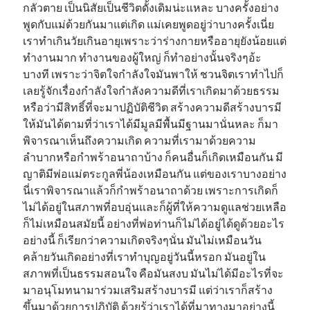
กลัวตาย เป็นนิสัยเป็นชีวิตดั้งเดิมน่ะแหละ บางครั้งอย่าง
พูดกับแม่ด้วยกันมาแต่เกิด แม่เคยพูดอยู่ว่าบางครั้งเนี่ย
เราทำเกินวัยเกินอายุเพราะว่าร่างกายหรืออายุยังน้อยแต่
ทำงานมาก ทำงานของผู้ใหญ่ ก็ทำอย่างนั้นจริงๆอ้ะ
บางที เพราะว่าจิตใจกำลังใจมันพาให้ ชวนจิตเราทำไปก็
เลยรู้จักเรื่องกำลังใจกำลังความดีที่เราเกิดมาด้วยธรรม
หรือว่ามีสิทธิ์ที่จะมาปฏิบัติชีวิต สร้างความดีสร้างบารมี
ให้มันได้ตามที่ว่าเราได้มีมูลมีพื้นมีฐานมานั่นหละ ก็มา
พิจารณาเห็นถึงความเกิด ความที่เรามาด้วยความ
ลำบากหรือกำพร้าอนาถาบ้าง ก็คนอื่นก็เกิดเหมือนกัน มี
ญาติมีพ่อแม่ตระกูลพี่น้องเหมือนกัน แต่ของเราบางอย่าง
นี่เราพิจารณาแล้วก็กำพร้าอนาถาด้วย เพราะการเกิดก็
ไม่ได้อยู่ในสภาพที่อบอุ่นและก็ผู้ที่ให้ความดูแลช่วยเหลือ
ก็ไม่เหมือนสมัยนี้ อย่างที่พ่อท่านก็ไม่ได้อยู่ได้ดูด้วยอะไร
อย่างนี้ ก็เรียกว่าความเกิดจริงๆนั่น มันไม่เหมือนวัน
คล้ายวันเกิดอย่างที่เราทำบุญอยู่วันนี้หรอก มันอยู่ใน
สภาพที่เป็นธรรมสอนใจ คือมันสงบ มันไม่ได้มีอะไรที่จะ
มาอนุโมทนามาร่วมเสริมสร้างบารมี แต่ว่าเราก็สร้าง
ขึ้นมาด้วยการปฏิบัติ ด้วยรู้ว่าเราได้ที่มาทางมาอย่างนี้