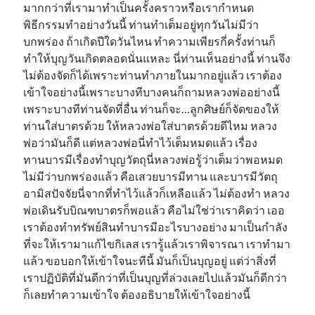
มากกว่าที่เรามาทำเป็นครั้งคราวหรือเรากำหนด
พิธีกรรมทำอย่างวันนี้ ท่านทำเต็มอยู่ทุกวันไม่มีว่า
บกพร่อง ถ้าเกิดปีใดวันไหน ทำความเพียรกี่ครั้งท่านก็
ทำให้บุญวันเกิดตลอดนั่นแหละ นี่ท่านเห็นอย่างนี้ ท่านจึง
ไม่ต้องจัดก็ได้เพราะท่านทำภายในมากอยู่แล้ว เราต้อง
เข้าใจอย่างนี้เพราะบางทีบางคนก็ถามหลวงพ่ออย่างนี้
เพราะบางทีท่านจัดที่อื่น ท่านก็จะ…ลูกศิษย์ก็จัดของให้
ท่านใส่บาตรด้วย ให้หลวงพ่อใส่บาตรด้วยดีไหม หลวง
พ่อว่ามันก็ดี แต่หลวงพ่อนี่ทำไว้เต็มหมดแล้ว เรื่อง
ทานบารมีเรื่องทำบุญวัตถุนี่หลวงพ่อรู้ว่าเต็มว่าพอหมด
ไม่มีว่าบกพร่องแล้ว คือเสวยบารมีทาน และบารมีวัตถุ
อามิสปัจจัยนี่จากที่ทำไว้แล้วก็เหลือแล้ว ไม่ต้องทำ หลวง
พ่อเดินรับบิณฑบาตรก็พอแล้ว คือไม่ใช่ว่าเราคิดว่า เออ
เราต้องทำทรัพย์สินทำบารมีอะไรบางอย่าง มาเป็นกำลัง
ที่จะให้เรามาแก้ไขกิเลส เรารู้แล้วเราพิจารณา เราทำมา
แล้ว ขอบอกให้เข้าใจนะทีนี้ มันก็เป็นบุญอยู่ แต่ว่าสิ่งที่
เราปฏิบัติที่มันดีกว่าที่เป็นบุญที่ล่วงเลยไปแล้วมันก็ดีกว่า
ก็เลยทำความเข้าใจ ต้องอธิบายให้เข้าใจอย่างนี้