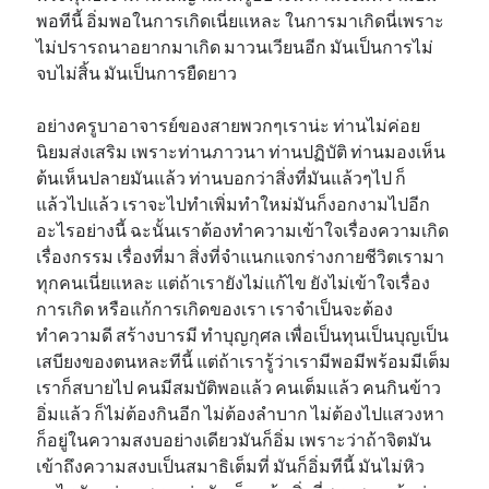
พอทีนี้ อิ่มพอในการเกิดเนี่ยแหละ ในการมาเกิดนี่เพราะ
ไม่ปรารถนาอยากมาเกิด มาวนเวียนอีก มันเป็นการไม่
จบไม่สิ้น มันเป็นการยืดยาว
อย่างครูบาอาจารย์ของสายพวกๆเราน่ะ ท่านไม่ค่อย
นิยมส่งเสริม เพราะท่านภาวนา ท่านปฏิบัติ ท่านมองเห็น
ต้นเห็นปลายมันแล้ว ท่านบอกว่าสิ่งที่มันแล้วๆไป ก็
แล้วไปแล้ว เราจะไปทำเพิ่มทำใหม่มันก็งอกงามไปอีก
อะไรอย่างนี้ ฉะนั้นเราต้องทำความเข้าใจเรื่องความเกิด
เรื่องกรรม เรื่องที่มา สิ่งที่จำแนกแจกร่างกายชีวิตเรามา
ทุกคนเนี่ยแหละ แต่ถ้าเรายังไม่แก้ไข ยังไม่เข้าใจเรื่อง
การเกิด หรือแก้การเกิดของเรา เราจำเป็นจะต้อง
ทำความดี สร้างบารมี ทำบุญกุศล เพื่อเป็นทุนเป็นบุญเป็น
เสบียงของตนหละทีนี้ แต่ถ้าเรารู้ว่าเรามีพอมีพร้อมมีเต็ม
เราก็สบายไป คนมีสมบัติพอแล้ว คนเต็มแล้ว คนกินข้าว
อิ่มแล้ว ก็ไม่ต้องกินอีก ไม่ต้องลำบาก ไม่ต้องไปแสวงหา
ก็อยู่ในความสงบอย่างเดียวมันก็อิ่ม เพราะว่าถ้าจิตมัน
เข้าถึงความสงบเป็นสมาธิเต็มที่ มันก็อิ่มทีนี้ มันไม่หิว