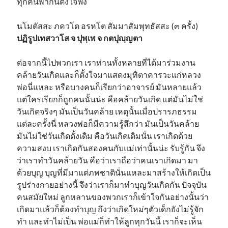
ทุกคนพากันตั้งใจฟัง
นโมตัสสะ ภควโต อรหโต สัมมาสัมพุทธัสสะ (๓ ครั้ง)
ปฏิรูปเทสวาโส จ ปุพฺเพ จ กตปุญฺญตา
ต่อจากนี้ไปพวกเรา เราท่านทั้งหลายที่ได้มาร่วมงาน
คล้ายวันเกิดและก็ตั้งใจมาแสดงมุทิตาคารวะแก่หลวง
พ่อนี่แหละ หรือบางคนก็เรียกว่าอาจารย์ มันหลายแล้ว
แต่ใครเรียกก็ถูกคนนั้นน่ะ คือคล้ายวันเกิด แต่มันไม่ใช่
วันเกิดจริงๆ มันเป็นวันคล้าย เหตุนั้นเมื่อปรารภธรรม
แต่ละครั้งนี่ หลวงพ่อก็มีความรู้สึกว่า มันเป็นวันคล้าย
มันไม่ใช่วันเกิดดั้งเดิม คือวันเกิดเดิมนั่น เราเกิดด้วย
ความสงบ เราเกิดกันสองคนกับแม่เท่านั้นน่ะ รับรู้กัน จึง
ว่าเราทำวันคล้ายวัน คือว่าเราถือว่าคนเราเกิดมา มา
ด้วยบุญ บุญที่มีมาแต่ภพชาตินั่นแหละมาสร้างให้เกิดเป็น
รูปร่างกายอย่างนี้ จึงว่าเราก็มาทำบุญวันเกิดกัน ปัจจุบัน
คนสมัยใหม่ ลูกหลานของพวกเราก็เข้าใจกันอย่างนั้นว่า
เกิดมาแล้วก็ต้องทำบุญ ถึงว่าเกิดใหม่ๆตัวเด็กยังไม่รู้จัก
ทำ และทำไม่เป็น พ่อแม่ก็ทำให้ลูกทุกวันนี้ เราก็จะเห็น