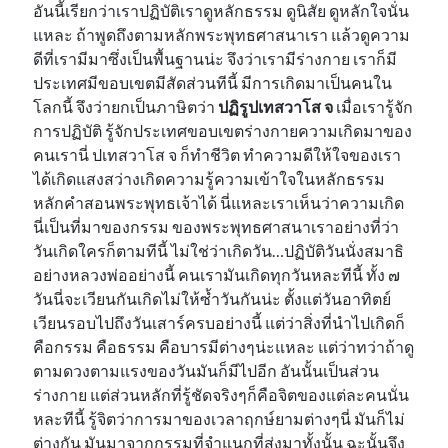
อันนี้เรียกว่าเราปฏิบัติเราดูหลักธรรม ดูนิสัย ดูหลักใจนั่น
แหละ ถ้าพูดถึงตามหลักพระพุทธศาสนาเรา แล้วดูความ
ดีที่เรามีมาซึ่งเป็นพื้นฐานน่ะ จึงว่าเรามีร่างกาย เราก็มี
ประเทศมีขอบเขตมีสัดส่วนทีนี้ มีการเกิดมาเป็นคนใน
โลกนี้ จึงว่ายกเป็นภาษิตว่า
ปฏิรูปเทสวาโส จ
เมื่อเรารู้จัก
การปฏิบัติ รู้จักประเทศขอบเขตร่างกายความเกิดมาของ
คนเรานี่ ปเทสวาโส จ ก็ทำชีวิต ทำความดีให้ใจของเรา
ได้เกิดแสงสว่างเกิดความรู้ความเข้าใจในหลักธรรม
หลักคำสอนพระพุทธเจ้าได้ นี่แหละเราเห็นว่าความเกิด
นี่เป็นที่มาของกรรม ของพระพุทธศาสนาเราอย่างที่ว่า
วันเกิดใครก็ตามทีนี้ ไม่ใช่ว่าเกิดวัน…ปฏิบัติวันนั่งสมาธิ
อย่างหลวงพ่ออย่างนี้ คนเรามันเกิดทุกวันหละทีนี้ ทั้ง ๗
วันนี่จะเวียนกันเกิดไม่ให้ซ้ำวันกันน่ะ ตั้งแต่วันอาทิตย์
เวียนรอบไปถึงวันเสาร์ครบอย่างนี้ แต่ว่าสิ่งที่นำไปเกิดก็
คือกรรม คือธรรม คือบารมีต่างๆน่ะแหละ แต่ว่าทว่าถ้าดู
ตามดวงตามแรงของวันมันก็มีไปอีก อันนั้นเป็นส่วน
ร่างกาย แต่ส่วนหลักที่รู้ชัดจริงๆก็คือจิตของแต่ละคนนั่น
หละทีนี้ รู้จิตว่าการมาของเวลาฤกษ์ยามต่างๆนี่ มันก็ไม่
ต่างกัน มันมาจากกรรมที่จำแนกที่ส่งมาทั้งนั้น ฉะนั้นจึง