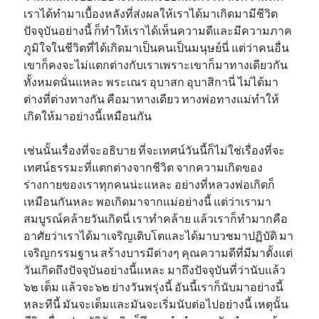
เราได้ทำมาเบื้องหลังที่ส่งผลให้เราได้มาเกิดมามีชีวิต
ปัจจุบันอย่างนี้ ก็ทำให้เราได้เห็นความดีและมีความภาค
ภูมิใจในชีวิตที่ได้เกิดมาเป็นคนเป็นมนุษย์นี่ แต่ว่าคนอื่น
เขาก็คงจะไม่แตกต่างกับเราเพราะเขาก็มาทางเดียวกัน
ทั้งหมดนั่นแหละ พระเณร อุบาสก อุบาสิกานี่ ไม่ได้มา
ต่างที่ต่างทางกัน คือมาทางเดียว ทางพ่อทางแม่ทำให้
เกิดให้มาอย่างนี้เหมือนกัน
เช่นนั้นเรื่องที่จะอธิบาย ที่จะเทศน์วันนี้ก็ไม่ใช่เรื่องที่จะ
เทศน์ธรรมะที่แตกต่างจากชีวิต จากความเกิดของ
ร่างกายของเราทุกคนน่ะแหละ อย่างที่หลวงพ่อเกิดก็
เหมือนกันหละ พอเกิดมาจากแม่อย่างนี้ แต่ว่าเรามา
สมบูรณ์คล้ายวันเกิดนี่ เราทำคล้าย แล้วเราก็ทำมากคือ
อาศัยว่าเราได้มาเจริญเติบโตและได้มาบวชมาปฏิบัติ มา
เจริญกรรมฐาน สร้างบารมีต่างๆ คุณความดีที่มีมาตั้งแต่
วันเกิดถึงปัจจุบันอย่างนี้แหละ มาถึงปัจจุบันที่ว่านับแล้ว
๖๒ เต็ม แล้วจะ๖๒ ย่างวันพรุ่งนี้ อันนี้เราก็นับมาอย่างนี้
หละทีนี้ มันจะเต็มและมันจะเริ่มนับต่อไปอย่างนี้ เหตุนั้น