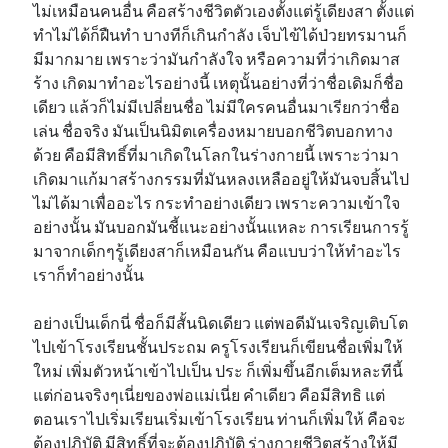
ไม่เหมือนคนอื่น คือสร้างชีวิตตัวเองตั้งแต่รู้เดียงสา ตั้งแต่
ทำไม่ได้ก็ฝืนทำ บางทีก็เกินกำลัง เจ็บไข้ได้ป่วยทรมานก็
มีมากมาย เพราะว่ามันกำลังใจ หรือความที่ว่าเกิดมาส
ร้าง เกิดมาทำอะไรอย่างนี้ เหตุนั้นอย่างที่ว่าชื่อเดิมก็ชื่อ
เดียว แล้วก็ไม่มีเปลี่ยนชื่อ ไม่มีใครคนอื่นมาเรียกว่าชื่อ
เล่น ชื่อจริง มันเป็นนิมิตเครื่องหมายบอกชีวิตบอกทาง
ด้วย คือมีสิทธิ์ที่มาเกิดในโลกในร่างกายนี้ เพราะว่ามา
เกิดมาแก้มาสร้างกรรมที่มันหลงเหลืออยู่ให้มันจบสิ้นไป
ไม่ได้มาเพื่ออะไร กระทำอย่างเดียว เพราะความเข้าใจ
อย่างนั้น มันบอกมันชี้แนะอย่างนั้นแหละ การเรียนการรู้
มาจากเด็กๆรู้เดียงสาก็เหมือนกัน คือแบบว่าให้ทำอะไร
เราก็ทำอย่างนั้น
อย่างเป็นเด็กนี่ ชื่อก็มีสั้นนิดเดียว แต่พอดีมันเจริญเติบโต
ไปเข้าโรงเรียนชั้นประถม ครูโรงเรียนก็เขียนชื่อเพิ่มให้
ใหม่ เพิ่มตัวหน้าเข้าไปเป็น ประ ก็เพิ่มขึ้นอีกเต็มหละทีนี้
แต่ก่อนจริงๆเนี่ยของพ่อแม่เนี่ย คำเดียว คือมีสิทธิ แต่
ตอนเราไปเริ่มเรียนเริ่มเข้าโรงเรียน ท่านก็เพิ่มให้ คือจะ
ต้องปฏิบัติ มีสิทธิ์ที่จะต้องปฏิบัติ ร่างกายชีวิตสร้างให้มี