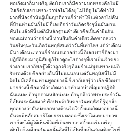
พอเกิดมาก็มาเจริญเติบโต เราก็มีความบกพร่องคือไม่มี
ใบเกิดกับเขา เพราะว่าพ่อไม่ได้อยู่ ไม่ได้ดู ไม่ได้ทำให้
ฝากพี่น้องกำนันผู้เป็นญาติท่านก็ว่าทำให้ แต่เวลาไปค้น
ที่บ้านท่านมันก็ไม่มี ก็เลยถือว่าวันเกิดจริงๆนั่นมันผ่าน
พ้นไปแล้วทีนี้ แต่ก็มีหลักฐานคำเดียวคือเป็นคำยืนยัน
ของแม่ท่านว่าอย่างนี้ ท่านยืนยันคำเดียวเด็ดขาดลงว่า
วันจริงๆน่ะวันเกิดวันพฤหัสแต่ว่าวันที่เท่าไหร่ แต่ว่าเดือน
มีนา เดือน ๔ ท่านก็กำหนดเอาอย่างนี้ ก็เลย เราก็ต้องมา
ปฏิบัติต้องมาดูนิสัย ดูกิริยาดูอะไรต่างๆที่เราเป็นเจ้าของ
ร่างกาย เราก็พอรู้ได้ว่าถูกจริงๆที่แม่จำแม่พูดเพราะแม่ก็
รับรองด้วย คืออย่างอื่นนี่ไม่แน่นอน แต่วันพฤหัสนี่ไม่มี
ผิดไม่มีเคลื่อน ท่านพูดอย่างนี้ ก็เราก็เลยรู้ว่า เอ้อ ชีวิตเรา
มาอย่างนี้ คือมาที่ว่าเกิดมา มาทำ มาบำเพ็ญมาปฏิบัติ
นั่นแหละ ถ้าพูดตามหลักน่ะนะ ถ้าพูดถึงว่าพระประจำวัน
ก็เป็นพระนั่งสมาธิ คือประจำวันของวันพฤหัส ก็รู้ทุกสิ่ง
ทุกอย่างว่ามันบ่งบอกทางด้านจิตใจตั้งแต่เกิดมาอย่างนี้
มันจะมีหลักสมาธิโดยธรรมตลอด ซึ่งเราไม่เคยมาบวช
เราก็จะได้ดูได้เห็นชีวิตที่เป็นฆราวาสตั้งแต่เริ่มเจริญ
เติบโตก็เหมือนกัน ฉะนั้นสิ่งที่ได้เป็นชื่อเป็นสมมุติอะไรที่