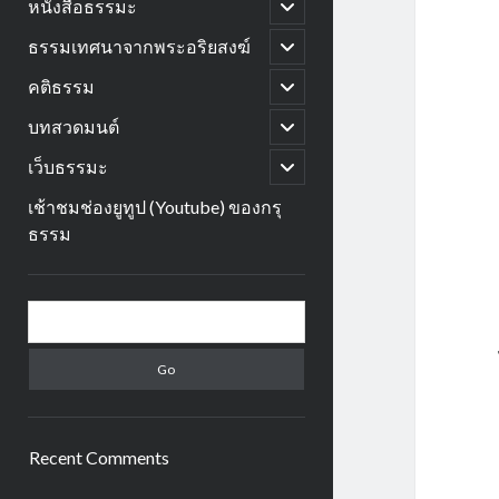
open
หนังสือธรรมะ
child
menu
open
ธรรมเทศนาจากพระอริยสงฆ์
child
menu
open
คติธรรม
child
menu
open
บทสวดมนต์
child
menu
open
เว็บธรรมะ
child
menu
เช้าชมช่องยูทูป (Youtube) ของกรุ
ธรรม
Sidebar
Search
Recent Comments