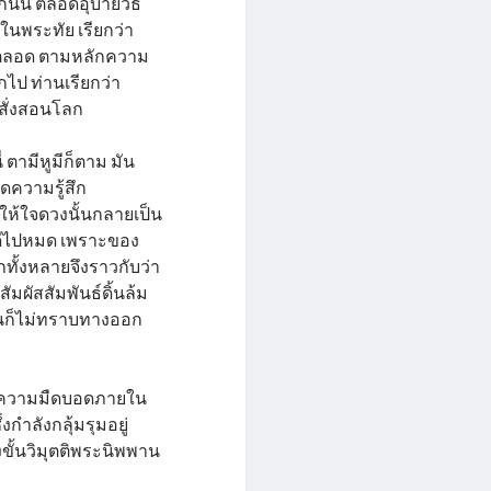
นั้น ตลอดอุบายวิธี
ยในพระทัย เรียกว่า
ทงตลอด ตามหลักความ
กไป ท่านเรียกว่า
าสั่งสอนโลก
 ตามีหูมีก็ตาม มัน
ดความรู้สึก
ให้ใจดวงนั้นกลายเป็น
ว่าดีไปหมด เพราะของ
ลกทั้งหลายจึงราวกับว่า
มผัสสัมพันธ์ดิ้นล้ม
้นก็ไม่ทราบทางออก
ถึงความมืดบอดภายใน
กำลังกลุ้มรุมอยู่
งขั้นวิมุตติพระนิพพาน