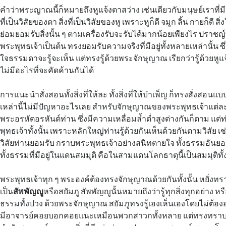
คำว่าพระญาณนี้ก็หมายถึงหูแจ้งตาสว่าง เช่นเดียวกับมนุษย์เราที่มีน
ที่เป็นวิสัยของตา สิ่งที่เป็นวิสัยของหู เพราะหูก็ดี จมูก ลิ้น กายก็ดี ส
ย่อมยอมรับสิ่งนั้น ๆ ตามเครื่องรับจะรับได้มากน้อยเพียงไร ปราชญ์
พระพุทธเจ้าเป็นต้น ทรงยอมรับความจริงที่มีอยู่ทั้งหลายเหล่านั้น ซึ่ง
ใจธรรมดาจะรู้จะเห็น แต่ทรงรู้ด้วยพระจักษุญาณ เรียกว่ารู้ด้วยหู
ไม่มีอะไรที่จะคัดค้านกันได้
การแนะนำสั่งสอนทั้งสิ่งที่ให้ละ ทั้งสิ่งที่ให้บำเพ็ญ ก็ทรงสั่งสอนแบ
เหล่านี้ไม่มีปัญหาอะไรเลย สำหรับจักษุญาณของพระพุทธเจ้าแต่ล
พระอรหัตอรหันต์ท่าน ซึ่งมีความเหลื่อมล้ำต่ำสูงต่างกันก็ตาม แ
พุทธเจ้าทั้งนั้น เพราะหลักใหญ่ท่านรู้ด้วยกันเห็นด้วยกันตามวิสัย เ
วิสัยท่านยอมรับ กราบพระพุทธเจ้าอย่างสนิทตายใจ ทั้งธรรมอันยอด
ทั้งธรรมที่มีอยู่ในแดนสมมุติ คือในสามแดนโลกธาตุนี้เป็นสมมุติทั
พระพุทธเจ้าทุก ๆ พระองค์ต้องทรงจักษุญาณด้วยกันทั้งนั้น หยั่งท
เป็น
สัพพัญญู
หรือสยัมภู สัพพัญญูนั้นหมายถึงว่ารู้ทุกสิ่งทุกอย่าง หรื
ธรรมทั้งปวง ด้วยพระจักษุญาณ สยัมภูทรงรู้เองเห็นเองโดยไม่ต้องอ
มีอาจารย์คอยบอกคอยแนะเหมือนพวกสาวกทั้งหลาย แต่ทรงทราบท