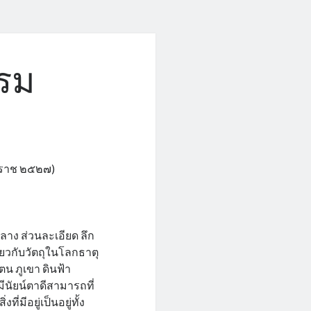
รม
ักราช ๒๕๒๗)
ลาง ส่วนละเอียด ลึก
ียวกับวัตถุในโลกธาตุ
ตน ภูเขา ดินฟ้า
มีนัยน์ตาดีสามารถที่
่มีอยู่เป็นอยู่ทั้ง