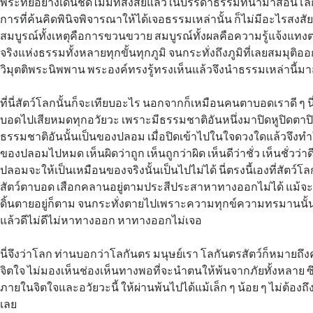
พระทัยอย่างเด่นชัดไม่มีที่สงสัยแล้วในบรรดาธรรมที่นำมาสอนโลก
การที่ค้นคิดพินิจพิจารณาให้ได้เจอธรรมเหล่านั้น ก็ไม่มีอะไรสงสั
สมบูรณ์ทั้งเหตุคือการขวนขวาย สมบูรณ์ทั้งผลคือความรู้แจ้งแ
จริงแห่งธรรมทั้งหลายทุกขั้นทุกภูมิ จนกระทั่งถึงภูมิที่เลยสมมุติออ
วิมุตติพระนิพพาน พระองค์ทรงรู้ทรงเห็นแล้วจึงนำธรรมเหล่านี้ม
ที่นี่สัตว์โลกนั้นก็จะเทียบอะไร นอกจากก็เหมือนคนตาบอดเราดี ๆ นี่
บอดไปเสียหมดทุกอวัยวะ เพราะมีธรรมชาติอันหนึ่งมาปิดหูปิดตาปิ
ธรรมชาติอันนั้นเป็นของปลอม เมื่อปิดเข้าไปในใจดวงใดแล้วจึงทำ
ของปลอมไปหมด เห็นผิดว่าถูก เห็นถูกว่าผิด เห็นดีว่าชั่ว เห็นชั่ว
ปลอมจะให้เป็นเหมือนของจริงนั้นเป็นไปไม่ได้ นี่ตรงนี้เองที่สัตว์โ
สัตว์ตาบอด เสือกคลานอยู่ตามประสีประสาหาทางออกไม่ได้ แม้จะสั
ดิ้นตายอยู่ก็ตาม จนกระทั่งตายไปเพราะความทุกข์ความทรมานนั
แล้วดีไม่ดีไม่หาทางออก หาทางออกไม่เจอ
นี่จึงว่าโลก ท่านบอกว่าโลกันตร มนุษย์เรา โลกันตรสัตว์ก็หมาย
จิตใจ ไม่มองเห็นช่องเห็นทางพอที่จะนำตนให้พ้นจากภัยทั้งหลาย ซึ่ง
ภายในจิตใจและอวัยวะนี้ ให้ผ่านพ้นไปได้แม้เล็ก ๆ น้อย ๆ ไม่ต้องถึ
เลย