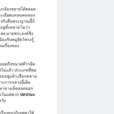
กับกล้องขยายได้ตลอด
อันละเอียดแหลมคมของ
ามจริงคือพระญาณนี้ก็
อยู่ทั้งหลาย ไม่ว่า
เลย นามพระองค์จึง
ข้องกับหมู่สัตว์ทรงรู้
จนเรื่องของ
้บอดถึงขนาดที่ว่ามืด
งไม่แล้ว ประเภทที่พอ
อมอยู่แล้ว เสือกคลาน
สาะการแสวงนี้เต็ม
วงหาทางเล็ดลอดออก
 เว้นแต่พวก
ปทปรมะ
หวัง
รื่องของกิเลสพาให้