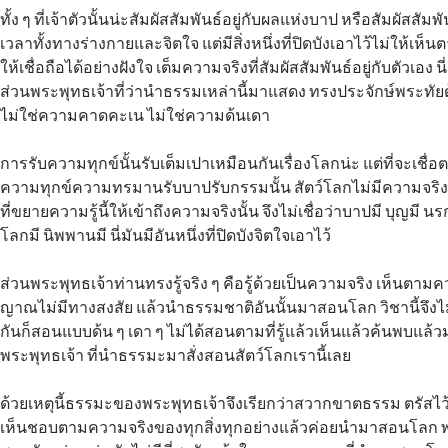
ทั้ง ๆ ที่เจ้าตัวนั้นน่ะสัมผัสสัมพันธ์อยู่กับผลแห่งบาป หรือสัมผัสสัม
เวลาทั้งทางร่างกายและจิตใจ แต่มีสิ่งหนึ่งที่ปิดบังเอาไว้ไม่ให้เห
ให้เชื่อถือได้อย่างฝังใจ เต็มความจริงที่สัมผัสสัมพันธ์อยู่กับตัวเอง น
ส่วนพระพุทธเจ้าที่ว่านำธรรมเหล่านี้มาแสดง ทรงประจักษ์พระทัย
ไม่ใช่ความคาดคะเน ไม่ใช่ความด้นเดา
การรับความทุกข์นั้นรับเต็มเปาเหมือนกันเรื่องโลกน่ะ แต่ที่จะเชื่อ
ความทุกข์ความทรมานรับบาปรับกรรมนั้น สัตว์โลกไม่มีความจริงที่
ที่ขยายความรู้นี้ให้เข้าถึงความจริงนั้น จึงไม่เชื่อว่าบาปมี บุญมี 
โลกมี นิพพานมี นี่มันมีอันหนึ่งที่ปิดบังจิตใจเอาไว้
ส่วนพระพุทธเจ้าท่านทรงรู้จริง ๆ คือรู้ด้วยเป็นความจริง เห็นตาม
ญาณไม่มีทางสงสัย แล้วนำธรรมชาติอันนั้นมาสอนโลก วิชานี้จึง
กันก็สอนแบบด้น ๆ เดา ๆ ไม่ได้สอนตามที่รู้แล้วเห็นแล้วค้นพบแล้
พระพุทธเจ้า ที่นำธรรมะมาสั่งสอนสัตว์โลกเรานี้เลย
ด้วยเหตุนี้ธรรมะของพระพุทธเจ้าจึงเรียกว่าสวากขาตธรรม ตรัสไว
เห็นชอบตามความจริงของทุกสิ่งทุกอย่างแล้วค่อยนำมาสอนโลก พ