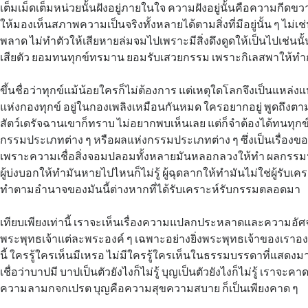
เต็มเม็ดเต็มหน่วยนั้นฝังอยู่ภายในใจ ความฝังอยู่นั้นคือความกีดขว
ให้มองเห็นสภาพความเป็นจริงทั้งหลายได้ตามสิ่งที่มีอยู่นั้น ๆ ไม่เช
พลาด ไม่ทำตัวให้เสียหายล่มจมไปเพราะมีสิ่งดึงดูดให้เป็นไปเช่นนั้น
เสียตัว ยอมทนทุกข์ทรมาน ยอมรับเสวยกรรม เพราะกิเลสพาให้ท
ขึ้นชื่อว่าทุกข์แม้น้อยใครก็ไม่ต้องการ แต่เหตุใดโลกจึงเป็นแหล่งแ
แห่งกองทุกข์ อยู่ในกองเพลิงเหมือนกันหมด ใครอยากอยู่ พูดถึงตาม
สัตว์เดรัจฉานเขาก็ทราบ ไม่อยากพบเห็นเลย แต่ก็จำต้องได้ทนทุ
กรรมประเภทต่าง ๆ หรือผลแห่งกรรมประเภทต่าง ๆ ซึ่งเป็นเรื่องของ
เพราะความเชื่อสิ่งจอมปลอมทั้งหลายมันหลอกลวงให้ทำ ผลกรรมนั้น
ผู้บ่งบอกให้ทำมันหายไปไหนก็ไม่รู้ ผู้ฉุดลากให้ทำมันไม่ใช่ผู้รับเคร
ทำตามอำนาจของมันนี้ต่างหากที่ได้รับเคราะห์รับกรรมตลอดมา
เทียบเพียงเท่านี้ เราจะเห็นเรื่องความแปลกประหลาดและความอัศ
พระพุทธเจ้าแต่ละพระองค์ ๆ เฉพาะอย่างยิ่งพระพุทธเจ้าของเราอง
นี้ ใครรู้ใครเห็นมีเหรอ ไม่มีใครรู้ใครเห็นในธรรมบรรดาที่แสดง
เชื่อว่าบาปมี บาปเป็นตัวยังไงก็ไม่รู้ บุญเป็นตัวยังไงก็ไม่รู้ เราจะคา
ความลามกจกเปรต บุญคือความสุขความสบาย ก็เป็นเพียงคาด ๆ