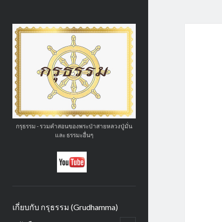
กรุ
ธรรม
(GruDhamma.com)
กรุธรรม - รวมคำสอนของพระป่าสายหลวงปู่มั่น
และ ธรรมะอื่นๆ
social_icon_custom_1
เกี่ยบกับ กรุธรรม (Grudhamma)