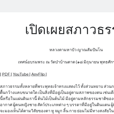
เปิดเผยสภาวธร
หลวงตามหาบัว ญาณสัมปันโน
เทศน์อบรมพระ ณ วัดป่าบ้านตาด (๑๘ มิถุนายน พุทธศ
|
PDF
|
YouTube
|
AnyFlip
|
สภาวธรรมทั้งหลายที่พระพุทธเจ้าทรงแสดงไว้ ทั้งส่วนหยาบ ส่วนก
ตื้นกว้างแคบขนาดใด เป็นสิ่งที่มีอยู่เป็นอยู่ตามสภาพของตน เช่นเด
นี้หรือในแผ่นดินเรานี้ ต้นไม้เป็นต้นไม้ มีอยู่ตามหลักธรรมชาติของ
อากาศ ผู้คนหญิงชาย สัตว์ประเภทต่าง ๆ บรรดาที่มีอยู่ในดินแดน ผู้
จะมองเห็นได้ตามวิสัยของตา หู จมูก ลิ้น กาย ย่อมไม่มีทางสงสัยในสิ่งที