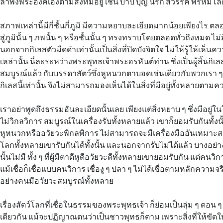
ลำพังพระองค์เองตามสิ่งที่มีอยู่ เช่น บาป บุญ นรก สวรรค์ พรหมโ
สภาพเหล่านี้มีกี่ชั้นกี่ภูมิ มีความหยาบละเอียดมากน้อยเพียงไร ตลอ
สู่ภูมินั้น ๆ ภพนั้น ๆ หรือชั้นนั้น ๆ ทรงทราบโดยตลอดทั่วถึงหมด ไม่
นอกจากกิเลสตัวมืดดำเท่านั้นเป็นสิ่งที่ปิดบังจิตใจ ไม่ให้รู้ให้เห็นควา
เหล่านั้น นี่ละระหว่างพระพุทธเจ้าพระอรหันต์ท่าน ซึ่งเป็นผู้สิ้
สมบูรณ์แล้ว กับบรรดาสัตว์ซึ่งหูหนวกตาบอดเช่นเดียวกับพวกเรา ๆ
กิเลสนี้เท่านั้น จึงไม่สามารถมองเห็นได้ในสิ่งที่มีอยู่ทั้งหลายตามค
เราอย่าพูดถึงธรรมอันละเอียดนั้นเลย เพียงแต่สิ่งหยาบ ๆ ซึ่งมีอยู่ใ
ไม่วิกลวิการ สมบูรณ์ในเครื่องรับทั้งหลายแล้ว เขาก็ยอมรับกันทั
หูหนวกหรืออวัยวะพิกลพิการ ไม่สามารถจะมีเครื่องมืออันเหมาะสมแ
โลกทั้งหลายเขารับกันได้ทั้งนั้น และนอกจากรับไม่ได้แล้ว บางอย่างย
นั้นไม่มี ทั้ง ๆ ที่ผู้มีตาดีหูดีอวัยวะดีทั้งหลายเขายอมรับกัน แต่คนว
แม้เชื่อก็เชื่อแบบคนวิการ เชื่องู ๆ ปลา ๆ ไม่ได้เชื่อตามหลักความจริงท
อย่างคนมีอวัยวะสมบูรณ์ทั้งหลาย
เรื่องสัตว์โลกที่เชื่อในธรรมของพระพุทธเจ้า ก็ย่อมเป็นลุ่ม ๆ ดอน ๆ 
เดียวกัน แม้จะปฏิญาณตนว่าเป็นชาวพุทธก็ตาม เพราะสิ่งที่ให้ขัดให