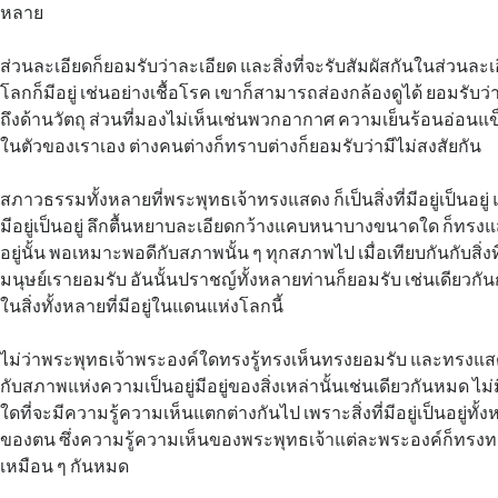
หลาย
ส่วนละเอียดก็ยอมรับว่าละเอียด และสิ่งที่จะรับสัมผัสกันในส่วนละเอ
โลกก็มีอยู่ เช่นอย่างเชื้อโรค เขาก็สามารถส่องกล้องดูได้ ยอมรับว่า
ถึงด้านวัตถุ ส่วนที่มองไม่เห็นเช่นพวกอากาศ ความเย็นร้อนอ่อนแข็ง 
ในตัวของเราเอง ต่างคนต่างก็ทราบต่างก็ยอมรับว่ามีไม่สงสัยกัน
สภาวธรรมทั้งหลายที่พระพุทธเจ้าทรงแสดง ก็เป็นสิ่งที่มีอยู่เป็นอยู
มีอยู่เป็นอยู่ ลึกตื้นหยาบละเอียดกว้างแคบหนาบางขนาดใด ก็ทรงแสดง
อยู่นั้น พอเหมาะพอดีกับสภาพนั้น ๆ ทุกสภาพไป เมื่อเทียบกันกับสิ่งที่
มนุษย์เรายอมรับ อันนั้นปราชญ์ทั้งหลายท่านก็ยอมรับ เช่นเดียวกั
ในสิ่งทั้งหลายที่มีอยู่ในแดนแห่งโลกนี้
ไม่ว่าพระพุทธเจ้าพระองค์ใดทรงรู้ทรงเห็นทรงยอมรับ และทรงแ
กับสภาพแห่งความเป็นอยู่มีอยู่ของสิ่งเหล่านั้นเช่นเดียวกันหมด ไม
ใดที่จะมีความรู้ความเห็นแตกต่างกันไป เพราะสิ่งที่มีอยู่เป็นอยู่ทั
ของตน ซึ่งความรู้ความเห็นของพระพุทธเจ้าแต่ละพระองค์ก็ทร
เหมือน ๆ กันหมด