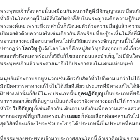
พระพุทธเจ้าทั้งหลายนั้นเหมือนกับคนตาดีหูดี มีจักษุญาณเหมือน
ทั่วถึงในโลกธาตุนี้ ไม่มีสิ่งใดปิดบังลี้ลับในพระญาณคือความรู้
พระองค์เลย เพราะสิ่งเหล่านั้นก็เปิดเผยตัวด้วยความมีอยู่แล้ว คว
เปิดเผยตัวด้วยความจริงเช่นเดียวกัน คือพร้อมที่จะรู้จะเห็นในสิ่งที่มี
หยาบกลางละเอียดขนาดไหน ไม่พ้นวิสัยแห่งพระจักษุญาณนี้ไปได้
ปรากฏว่า
โลกวิทู
รู้แจ้งโลก โลกก็คือหมู่สัตว์ ทุกสิ่งทุกอย่างที่เกี่ยว
ตลอดทั่วถึงหมด พร้อมทั้งวิธีแก้ไขถอดถอนและบำเพ็ญ ไม่มีอันใด
พระพุทธเจ้าแล้ว พระศาสนาจึงได้ประกาศลงในแดนแห่งมนุษย์
มนุษย์แม้จะตาบอดหูหนวกเช่นเดียวกับสัตว์ทั่วไปก็ตาม แต่ว่าไม่ได
มิดปิดทวารหาทางแก้ไขไม่ได้เสียทีเดียว ประเภทที่มีทางแก้ไขได้ยั
ฝ้าฟางเท่านั้นก็ยังมีใน ๔ ประเภทนั้น
อุคฆฏิตัญญู
เป็นประเภทที่พร้
หาทางออกเต็มที่เต็มฐาน เป็นแต่เพียงว่ายังหาทางออกไม่ได้ การเ
หัวใจ
วิปจิตัญญู
ก็เช่นเดียวกัน เดินตามหลังกันเพื่อความเสาะแส
จากกองทุกข์ที่ถูกกิเลสครอบงำ
เนยยะ
ก็ค่อยเสือกค่อยคลานกันไป
สุดวิสัยที่จะแก้จะไขจะช่วยอะไร ๆ ได้ ประเภทนี้เป็นประเภทที่หมด
ที่ธรรมของพระพุทธเจ้ามาประกาศสอนโลกนี้ ถ้าเราคิดเผิน ๆ ตามเ