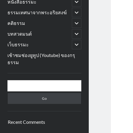
open
หนังสือธรรมะ
child
menu
open
ธรรมเทศนาจากพระอริยสงฆ์
child
menu
open
คติธรรม
child
menu
open
บทสวดมนต์
child
menu
open
เว็บธรรมะ
child
menu
เช้าชมช่องยูทูป (Youtube) ของกรุ
ธรรม
Sidebar
Search
Recent Comments