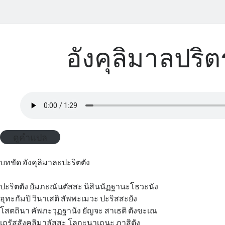
อังคุลิมาลปริต
ดูคำแปล
บทขัด อังคุลิมาละปะริตตัง
ปะริตตัง ยัมภะณันตัสสะ นิสินนัฏฐานะโธวะนัง
อุทะกัมปิ วินาเสติ สัพพะเมวะ ปะริสสะยัง
โสตถินา คัพภะวุฏฐานัง ยัญจะ สาเธติ ตังขะเณ
เถรัสสังคุลิมาลัสสะ โลกะนาเถนะ ภาสิตัง