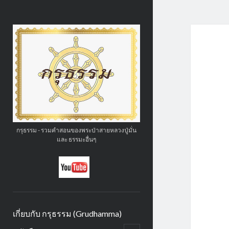
กรุ
ธรรม
(GruDhamma.com)
กรุธรรม - รวมคำสอนของพระป่าสายหลวงปู่มั่น
และ ธรรมะอื่นๆ
social_icon_custom_1
เกี่ยบกับ กรุธรรม (Grudhamma)