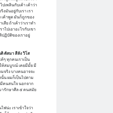
าไปเพลินกับเค้า เค้าว่า
ริงมันอยู่กับเรา เรา
ง เค้าพูด มันก็ถูกของ
เสีย ถ้าเค้าว่าเราทำ
ถูก เราไปเอาอะไรกับเขา
ปฏิบัติของเราอยู่
ติ ตัสมา สีลัง วิโส
แท้ๆ ทุกคนเราเป็น
ห้สมบูรณ์ เคยมีมั้ย มี
อความจริง บางคนอาจจะ
งนั้น ผมก็เป็นไปตาม
อยมีคนสนใจ นอกจาก
ามารักษาศีล ๕ คนสมัย
นไฟน่ะ เราเข้าใจว่า