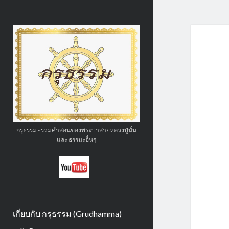
กรุ
ธรรม
(GruDhamma.com)
กรุธรรม - รวมคำสอนของพระป่าสายหลวงปู่มั่น
และ ธรรมะอื่นๆ
social_icon_custom_1
เกี่ยบกับ กรุธรรม (Grudhamma)