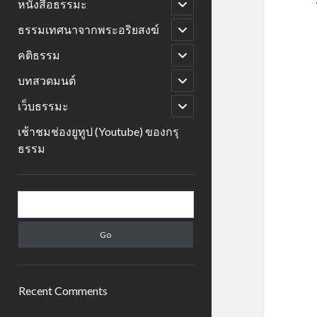
open
หนังสือธรรมะ
child
menu
open
ธรรมเทศนาจากพระอริยสงฆ์
child
menu
open
คติธรรม
child
menu
open
บทสวดมนต์
child
menu
open
เว็บธรรมะ
child
menu
เช้าชมช่องยูทูป (Youtube) ของกรุ
ธรรม
Sidebar
Search
Recent Comments