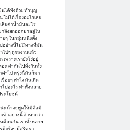
ินได้ฟังด้วย ทำบุญ
น ไม่ได้เรื่องอะไรเลย
 เสียค่าน้ำมันอะไร
าตมาจึงยกออกมาอยู่ใน
่ายๆ ในกลุ่มหนึ่งตั้ง
ย่างนี้ไม่มีทางที่มัน
าทำไปๆ ดูผลงานแล้ว
 เพราะเรายังโง่อยู่
ะ ดำกันไปทั้งวันทั้ง
าดำไป พรุ่งนี้มันก็มา
เรื่อยๆ ทำไง มันเกิด
ะทำไปอะไร ทำทั้งหลาย
ดประโยชน์
ขน่ะ ถ้าจะพูดให้มีศีลมี
เข้าอย่างนี้ ถ้าหากว่า
กเหมือนกัน เราทั้งหลาย
ารมีจริงๆ มีศรัทธา