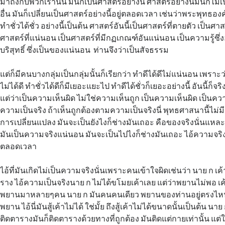
มาถึงกับพวกเรานั้น มันก็เป็นศาสตร์อย่างนี้ ศาสตร์อย่างนี้มันก็ไม่
อื่น มันก็เปลี่ยนเป็นศาสตร์อย่างนี้อยู่ตลอดเวลา เช่นว่าพระพุทธองค
ทำชั่วได้ชั่ว อย่างนี้เป็นต้น ศาสตร์อันนี้เป็นศาสตร์ที่ตายตัว เป็นศาสต
ศาสตร์ที่แน่นอน เป็นศาสตร์ที่มีกฏเกณฑ์อันแน่นอน เป็นความรู้
บริสุทธิ์ ซึ่งเป็นของแน่นอน ท่านจึงว่าเป็นสัจธรรม
แต่ก็มีคนบางกลุ่มเป็นกลุ่มนั้นก็เรียกว่า ทำดีได้ดีไม่แน่นอน เพราะ
ไม่ได้ดี ทำชั่วได้ดีก็มีเยอะแยะไป ทำดีได้ชั่วก็เยอะอย่างนี้ อันนี้ก็จริ
แต่ว่าเป็นความเห็นผิด ไม่ใช่ความเห็นถูก เป็นความเห็นผิด เป็นควา
ความเป็นจริง ถ้าเห็นถูกต้องตามความเป็นจริงนี่ พุทธศาสนานี้ไม่ม
การเปลี่ยนแปลง มันจะเป็นยังไงก็ช่างมันเถอะ คือของจริงนั่นแหละ
มันเป็นความจริงแน่นอน มันจะเป็นไปไงก็ช่างมันเถอะ ไอ้ความจริ
ตลอดเวลา
ไอ้ที่มันเกิดไม่เป็นความจริงนั่นเพราะคนเข้าใจผิดเช่นว่า นาย ก เ
ราง ไอ้ความเป็นจริงนาย ก ไม่ได้ขโมยเค้าเลย แต่ว่าพยานไม่พอ เค
พยานมาหลายๆคน นาย ก มันคนคนเดียว พยานของท่านอยู่ตรงไหน ก
พยาน ไอ้นี่มันสู้เค้าไม่ได้ ใช่มั้ย ถึงสู้เค้าไม่ได้ขนาดนั้นเป็นต้น 
ติดตารางมันก็ติดตารางด้วยทางที่ถูกต้อง มันติดแต่กายเท่านั้น แต