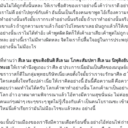
มันไม่ได้ถูกทั้งนั้นหละ ให้เราเชื่อตัวของเราอย่างนี้ เค้าว่าเราดี อย่
เราไม่ดี อย่าไปทุกข์กับเค้า อันนั้นเป็นเรื่องคนเขาพูด ไอ้เรื่องความจ
ทำอย่างนั้นจริงมั้ย เรากระทำอย่างนั้นจริงมั้ย ถ้าเราทำอย่างนั้นจริ
เขาแล้ว ถ้าถูกความเขาแล้ว ก็อย่าไปโทษเขาเลย มันถูกแล้วก็ให้เขา
อย่างนั้น เราไม่ได้ทำอ้ะ เค้าพูดผิด ผิดก็ให้เค้าเอาเสีย เค้าพูดไม่
หละ อย่างนี้เราไม่มีทางผิดหละ จิตใจเราก็ปลื้มใจอยู่ในการประพฤติ
อย่างนั้น ไม่มีอะไร
ที่ท่านว่า
สีเล นะ สุขะติงยันติ สีเล นะ โภคะสัมปทา สีเล นะ นิพุติงยัน
ทะเย
ให้เราคำนึงดูเถอะว่า ศีล ๕ ประการเนี่ยมันเป็นศีลของมนุษย์
ฆราวาสก็ดีในกลุ่มพุทธบริษัทเนี่ย เคยตั้งใจมั้ยว่าเราจะรักษาศีล ๕ ใ
ใครเคยตั้งใจหรือเปล่า เนี่ย ให้เราคิดอย่างนี้ อันนี้คือความดี คื
ตอบว่า ผมทำไม่ได้ครับ โลกเค้าพาทำอย่างนั้น โลกเค้ามาเป็นอย่า
โลก อ๋าว อาตมาตามพิจารณาแล้ว ไอ้ทางมีความสุขนั่นน่ะ ไม่ค่
คนแก่ๆเฒ่าๆ เขะๆขระๆ พูดไม่รู้เรื่องกับเค้า เป็นคนโบราณซะ เข้
ใหม่นี่เค้าเรียกว่ามันไม่มีอะไรซะแล้วหละ อย่างนี้
ฉะนั้นบ้านเมืองของเราจึงมีความเดือดร้อนขึ้น อย่างไอ้ท่อนไฟ ถ่า