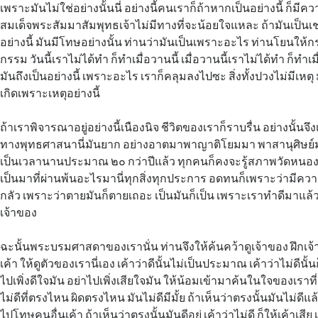
เพราะมันไม่ใช่อย่างนั้นนี่ อย่างนี้คนเราก็ถ้าหากเป็นอย่างนี้ ก็มี
สมเด็จพระสัมมาสัมพุทธเจ้าไม่มีทางที่จะน้อยใจแหละ ถ้ามันเป็นเช่
อย่างนี้ มันมีโทษอย่างนั้น ท่านว่ามันเป็นเพราะอะไร ท่านโยนให้
กรรม วันนี้เราไม่ได้ทำ ก็ทำเมื่อวานนี้ เมื่อวานนี้เราไม่ได้ทำ ก็ทำเ
มันถึงเป็นอย่างนี้ เพราะอะไร เราก็คลุมลงไปซะ สิ่งทั้งปวงไม่มีเหตุ
เกิดเพราะเหตุอย่างนี้
ถ้าเราพิจารณาอยู่อย่างนี้เนืองนิจ ชีวิตของเราก็ราบรื่น อย่างนั้นจึงเ
ทางพุทธศาสนานี่มันยาก อย่างอาตมาพาญาติโยมมา พาสานุศิษย์มาสร
เป็นเวลานานประมาณ ๒๐ กว่าปีแล้ว ทุกคนก็คงจะรู้สภาพวัดหนอง
เป็นมาที่ผ่านพ้นอะไรมานี่ทุกสิ่งทุกประการ อดทนก็เพราะว่ามีควา
กลัว เพราะว่าตายมันก็ตายเถอะ เป็นมันก็เป็น เพราะเราทำดีมาแล้ว
เจ้าของ
ฉะนั้นพระบรมศาสดาของเรานั่น ท่านจึงให้ค้นคว้าดูเจ้าของ ฝึกเจ้
เค้า ให้ดูตัวของเรานี่เอง เค้าว่าดีนั้นไม่เป็นประมาณ เค้าว่าไม่ดีนั
ไปเพิ่งดีใจมัน อย่าไปเพิ่งเสียใจมัน ให้น้อมเข้ามาค้นในใจของเราที่เ
ไม่ดีที่ตรงไหน ผิดตรงไหน มันไม่ดีมีมั้ย ถ้าเห็นว่าตรงนั้นมันไม่ดีแล้
ไปโทษคนอื่นเค้า ถ้าเห็นว่าตรงนั้นมันดีอยู่ เค้าว่าไม่ดี ก็ให้เค้าเสี