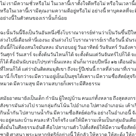
ไม่ เรามีความชั่วหรือไม่ ในเวลานี้เราตั้งใจดีหรือไม่ หรือในเวลานี้เ
หรือในเวลานี้เรามีคุณงามความดีอยู่หรือไม่ อย่างนี้ หาบุคคลที่จะมี
อย่างนี้ในตัวตนของเรานั้นก็น้อย
ฉะนั้นวันนี้จึงเป็นวันอันหนึ่งซึ่งโบราณาจารย์ท่านว่าเป็นวันขึ้นปี
ล่วงไปนี่เดือนห้านี่เองนะ มันล่วงไป โบราณาจารย์เราถือวันนี้ มันร
อันนี้ก็ไม่ต้องสนใจมันหละ มันรอบอยู่ วันอาทิตย์ วันจันทร์ วันอังค
วันศุกร์ วันเสาร์ จะตั้งต้นวันไหนก็ได้ จะตั้งต้นแต่วันจันทร์ไปก็ได้ จ
ก็ได้ คือมันนับรอบไปๆเท่านั้นแหละ มันก็มารอบปีหนึ่ง ๑๒ เดือนมันเป
ที่ไหนก็ได้ แต่ว่ามันติดสมมุติเขา ถึงจะรู้ปีเช่นนี้ กาลที่ล่วงมาที่เ
มานี่ ก็เรียกว่าจะมีความอยู่เย็นเป็นสุขได้เพราะมีความซื่อสัตย์สุจริต
หมวด มีความสุข มีความสบายก็เพราะมีศีลธรรม
สมัยอาตมายังเป็นเด็ก กำนัน ผู้ใหญ่บ้าน คนแก่ทั้งหลาย ถึงสุดสงกราน
สังขารมันล่วงไป รวมกลุ่มกันโน้น ไปอำเภอ ไปศาลอำเภอน่ะ เค้าเร
กินน้ำกัน ไปสาบานน้ำกัน มีความซื่อสัตย์ต่อกัน อย่างในอำเภอนี้ จังห
จะอยู่คนละบ้าน คนละหัวใจก็จริง แต่ให้มีความเห็นเป็นกลุ่มอันเดีย
ตั้งมั่นในศีลธรรมอันดี คือไปสาบานตัว ไปตั้งสัตย์ให้มีความซื่อสัต
ชาติ ศาสนา พระมหากษัตริย์อย่างนี้ ให้กลัว ให้หวาด ให้สะดุ้ง ให้อ