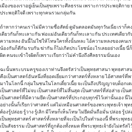
เมืองของเราอยู่เย็นเป็นสุขเพราะศีลธรรม เพราะการประพฤติกาย
ประพฤติใจดี เพราะทุกคนรวมกลุ่มกัน
ถ้าหากว่าคนเราไม่มีความซื่อสัตย์ ดูมันตลอดมันทุกวันเนี่ย เราก็ค
เดียวกันก็ทะเลาะกัน พ่อแม่อันเดียวกันก็ทะเลาะกัน ประเทศเดียวกั
ความหลง อันนี้ไม่ใช่ให้โทษใครทั้งนั้นหละ ไอ้ความหลงของคนเราเ
น้องกันก็ตีกัน รบกัน ฆ่ากัน ก็ไม่เกิดประโยชน์อะไรเลยอย่างเนี้ย นี
ผิด คนจะเข้าใจผิดก็เพราะเรียกว่าไม่คำนึงถึงศีลธรรมนั่นเอง
ฉะนั้นพระบรมครูของเราท่านจึงตรัสว่าเป็นพุทธศาสนา พุทธศาสนา
คือเป็นศาสตร์อันหนึ่งที่ยอดเยี่ยมกว่าศาสตร์ทั้งหลาย ไอ้ศาสตร์ที่
มาในโลกนี้ กลุ่มในชนในโลกเดี๋ยวเนี้ย จะเป็นถึงปริญญาจบด็อกเ
เป็นศาสตร์ที่ไม่จบ เป็นศาสตร์ที่ไม่สิ้นสุด เป็นศาสตร์ที่ส่อส่าย เป
เป็นศาสตร์ที่มีความยึด เป็นศาสตร์ที่ประกอบทุกข์ไว้เท่านั้นเอง นี่ไม
อย่างนั้นก็เรียกว่าศาสตร์ แต่ไม่เหมือนศาสตร์ของพระพุทธเจ้า พุทธศ
ต้องรู้ปล่อย รู้วาง รู้เลิก มีโทษก็เห็นโทษ ไม่ยึดมั่นถือมั่น ปล่อย รู้ปล่อ
เป็นพุทธศาสตร์ ศาสตร์ทั้งหลายที่จะเป็นไปในทำนองนี้ ที่พระพุทธอง
เป็นสัจธรรม เป็นศาสตร์ที่ถูกต้องทั้งหมด ที่พระพุทธเจ้ายังไม่ตรัสไว