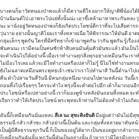
บางคนก็มาวัดหนองป่าพงแล้วก็มีความดีใจ อยากให้ญาติพี่น้องได้ย
บ้านนิมนต์ไป เอาพระไปแย่ทั้งนั้นน่ะ เอาขี้เหล้ามาหาพระกันหละวุ่
นะ มานั่งอยู่วัดหนองป่าพงก็ยังเกิดประโยชน์ดีกว่าที่จะไปเสียค่ารถ
วุ่นวาย อย่างนั้นญาติโยมเราทั้งหลายเนี่ย ให้พิจารณาให้มันดี อ
กลุ่มเล็กๆ พูดกัน ใครที่มีศรัทธาก็เข้ามาพูดกัน ว่ากัน พูดกัน รู้เรื่องง
พันคนนะ เรามีคนเป็นคนซักห้าสิบคนมันคุ้มตัวมันซะแล้ว มันเป็นไปอ
จะดำเนินไปได้อย่างนี้ เมื่อเราทำงานทุกสิ่งทุกอย่างเหมือนกัน เร
ไม่มีอะไรเลย แล้วจะมีใจทำงานหรือเปล่าก็ไม่รู้ นี่ไม่ใช่ทำงานหรอก
ยังไม่ฉลาดเหมือนพระพุทธเจ้า เช่นว่าเราไปทำนาสิ วันนี้ดำนาไปเหอ
คืน ดำไปสามวันสี่วันนี่ มีคนกลุ่มหนึ่งมาถอนไปตามหลังน่ะ วันนี้เร
ถอนทิ้งไปเรื่อยๆๆ ใครจะทำไง พรุ่งนี้จะดำต่อไปอีก เค้าก็มาถอนอีก
ประโยชน์หรือเปล่าอย่างนี้ เราก็มองดูข้างหลังมันถอนทิ้งหมด จ
เรียกว่าทำให้เกิดประโยชน์ พระพุทธเจ้าท่านก็ไม่ต้องทำถ้าไม่เกิ
อันนี้ก็เหมือนกันนั่นแหละ
สีเล นะ สุขะติงยันติ
มีอยู่แต่ว่ามันไม่มีสุ
ธรรมนี่ กลัว กลัวซะ กลัวอย่างนี้เป็นต้น และกลุ่มทั้งหลายมาหันหน้า
เป็นผู้มีศีลธรรมทุกวันนี้ ก็เป็นของอยู่ได้ยาก เป็นของอยู่ยากลำบา
ก็เหมือนกันฉันนั้น ทุกวันนี้มันเป็นอย่างนั้น ถ้าหากว่ามีใครมีบุญบ