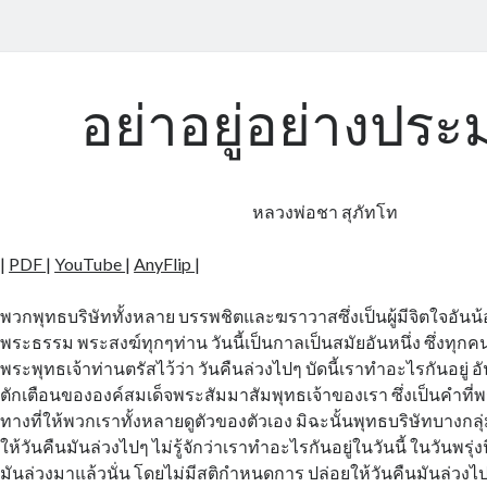
อย่าอยู่อย่างปร
หลวงพ่อชา สุภัทโท
|
PDF
|
YouTube
|
AnyFlip
|
พวกพุทธบริษัททั้งหลาย บรรพชิตและฆราวาสซึ่งเป็นผู้มีจิตใจอันน
พระธรรม พระสงฆ์ทุกๆท่าน วันนี้เป็นกาลเป็นสมัยอันหนึ่ง ซึ่งทุกค
พระพุทธเจ้าท่านตรัสไว้ว่า วันคืนล่วงไปๆ บัดนี้เราทำอะไรกันอยู่ อ
ตักเตือนขององค์สมเด็จพระสัมมาสัมพุทธเจ้าของเรา ซึ่งเป็นคำที
ทางที่ให้พวกเราทั้งหลายดูตัวของตัวเอง มิฉะนั้นพุทธบริษัทบางกลุ
ให้วันคืนมันล่วงไปๆ ไม่รู้จักว่าเราทำอะไรกันอยู่ในวันนี้ ในวันพรุ่งนี
มันล่วงมาแล้วนั่น โดยไม่มีสติกำหนดการ ปล่อยให้วันคืนมันล่วงไป