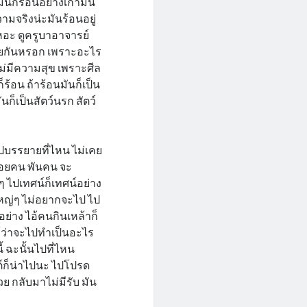
มันก็ร้อนอย่างเก่ามัน
วามจริงน่ะมันร้อนอยู่
เหอะ ดูครูบาอาจารย์
ด้วยกันหรอก เพราะอะไร
นไม่มีความสุข เพราะศีล
ก็ร้อน ถ้าร้อนมันก็เป็น
นก็เป็นสัตว์นรก สัตว์
ปบรรยายที่ไหน ไม่เคย
ร้อยคน พันคน จะ
ๆ ไปเทศน์ก็เทศน์อย่าง
นใหญ่ๆ ไม่อยากจะไป ไป
ย่าง ไอ้คนกินเหล้าก็
ู้ว่าจะไปทำเป็นอะไร
ี้ ฉะนั้นไปที่ไหน
นต์ก็น่าไปนะ ไปโปรด
ย กลับมาไม่มีรับ มัน