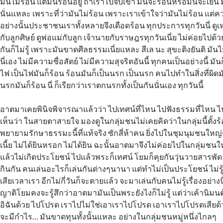
มันไม่ร้อน แต่มันร้อนอยู่ ถ้าเราไปจับเข้า มันจะร้อนหรือมันจะเย็น 
นั่นแหละ เพราะที่ว่ามันไม่ร้อน เพราะเราเข้าใจว่ามันไม่ร้อน แต่ค
อย่างนั้นประชาชนเราทั้งหลายจึงเดือดร้อน ทุกประการทุกวันนี่ ดู
กับลูกศิษย์ ดูพ่อแม่กับลูก เจ้านายกับราษฎรทุกวันเนี่ย ไม่ค่อยไป
กันก็ไม่รู้ เพราะมันขาดศีลธรรมเนี่ยแหละ สีเล นะ สุขะติงยันติ มั
นี่เอง ไม่มีความซื่อสัตย์ ไม่มีความสุจริตอันนี้ ทุกคนเป็นอย่างนี้ มัน
ไฟ เป็นไฟมันก็ร้อน ร้อนมันก็เป็นนรก เป็นนรก คนไปทำในสิ่งที่ผิดมั
นรกมันก็ร้อน นี่ ก็เรียกว่าเราตกนรกทั้งเป็นกันนั่นเอง ทุกวันนี้
อาตมาเคยพินิจพิจารณาแล้วว่า ไปเทศน์ที่ไหน ไปฟังธรรมที่ไหน ไ
เห็นว่า ในสายตาสายใจ มองดูในกลุ่มชนไม่เคยคิดว่าในกลุ่มนี้ตั้ง
พยายามรักษาธรรมะนี้ที่แท้จริง ซักสี่ห้าคน ยิ่งไปในชุมนุมชนใหญ่
เนี้ย ไม่ได้ยินหรอก ไม่ได้ยิน ฉะนั้นอาตมาจึงไม่ค่อยไปในกลุ่มช
แล้วไม่เกิดประโยชน์ ไปแล้วพระก็เทศน์ โยมก็คุยกันวุ่นวายสารพัดอ
กินกัน คนเล่นอะไรก็เล่นกันต่างๆนานา แต่ทำไม่เป็นประโยชน์ ไม่ร
เสียเวลาเรา อีกไม่กี่วันก็จะตายแล้ว จะมาเล่นกับคนไม่รู้เรื่องอย่างน
ญาติโยมคงจะรู้สึกว่าอาตมามันเป็นพระยังไงก็ไม่รู้ แต่ว่าเค้านิม
อิฉันด้วย ไปโปรด เราไปไม่ใช่เอาเราไปโปรด เอาเราไปโปรดเสียด้ว
จะมีกำไร… มันขาดทุนทั้งนั้นแหละ อย่างในกลุ่มชนหมู่หนึ่งไกลๆ