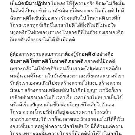
เป็น
มัชฌิมาปฏิปทา
ไม่หลง ให้รู้ความจริง จิตจะไม่ยึดมั่น
ในสิ่งที่เป็นทุกข์ คำว่ามัชฌิมานี่จิตของเราไม่มีอคติ ไม่มี
ฉันทาคติในขันธ์ของเรา รักจนเกินไป โทสาคติ บางทีก็
โกรธ เวลาทุกข์เกิดขึ้นเวลาไม่ดี ได้สิ่งที่ไม่ดีไม่พอใจ
หงุดหงิดในตัวของเราเอง โทสาคติที่ในตัวของเราเองจิต
ก็เลยตั้งเที่ยงตรงไม่ได้ มันมีอคติ
ผู้ต้องการความสงบภาวนาต้องรู้จัก
อคติ ๔
อย่างคือ
ฉันทาคติ โทสาคติ โมหาคติ ภยาคติ
ภยาคตินี่มีอคติ
เพราะกลัว ไม่ใช่อคติกับคนอื่น เราจะไปเพ่งเอาอคติกับ
คนอื่น อคติในธาตุในขันธ์ของเราเองเนี่ยแหละ บางทีเรา
รักตัวเราเองจนเกินไปจนสร้างความไม่สงบ สร้างความ
มัวเมา สร้างความเพลิดเพลิน ไม่เกิดปัญญา เราผิดก็เรา
เกลียดตัวเราเวลาไม่ดี เวลาเจ็บ เวลาป่วยไม่สบายเป็นไข้
หรือมีเรื่องปัญหาเกิดขึ้น น้อยใจทุกข์ใจเสียใจตัวเอง
โกรธ ความโกรธนี่มันมีอยู่ ๒ อย่าง ความโกรธถ้า
หากว่าเอาชนะได้ เราก็จะเอาชนะ ถ้าเอาชนะไม่ได้ก็เริ่ม
งอแงขึ้นมา หดหู่ ทำความน้อยใจเสียใจ นี่ก็ล้วนแต่ความ
โกรธ เพราะฉะนั้นความโกรธก็มีอคติทำให้จิตไม่อยู่ใน