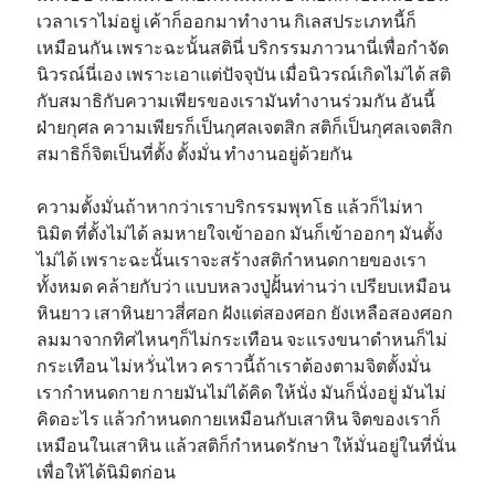
เวลาเราไม่อยู่ เค้าก็ออกมาทำงาน กิเลสประเภทนี้ก็
เหมือนกัน เพราะฉะนั้นสตินี่ บริกรรมภาวนานี่เพื่อกำจัด
นิวรณ์นี่เอง เพราะเอาแต่ปัจจุบัน เมื่อนิวรณ์เกิดไม่ได้ สติ
กับสมาธิกับความเพียรของเรามันทำงานร่วมกัน อันนี้
ฝ่ายกุศล ความเพียรก็เป็นกุศลเจตสิก สติก็เป็นกุศลเจตสิก
สมาธิก็จิตเป็นที่ตั้ง ตั้งมั่น ทำงานอยู่ด้วยกัน
ความตั้งมั่นถ้าหากว่าเราบริกรรมพุทโธ แล้วก็ไม่หา
นิมิต ที่ตั้งไม่ได้ ลมหายใจเข้าออก มันก็เข้าออกๆ มันตั้ง
ไม่ได้ เพราะฉะนั้นเราจะสร้างสติกำหนดกายของเรา
ทั้งหมด คล้ายกับว่า แบบหลวงปู่ฝั้นท่านว่า เปรียบเหมือน
หินยาว เสาหินยาวสี่ศอก ฝังแต่สองศอก ยังเหลือสองศอก
ลมมาจากทิศไหนๆก็ไม่กระเทือน จะแรงขนาดำหนก็ไม่
กระเทือน ไม่หวั่นไหว คราวนี้ถ้าเราต้องตามจิตตั้งมั่น
เรากำหนดกาย กายมันไม่ได้คิด ให้นั่ง มันก็นั่งอยู่ มันไม่
คิดอะไร แล้วกำหนดกายเหมือนกับเสาหิน จิตของเราก็
เหมือนในเสาหิน แล้วสติก็กำหนดรักษา ให้มั่นอยู่ในที่นั่น
เพื่อให้ได้นิมิตก่อน