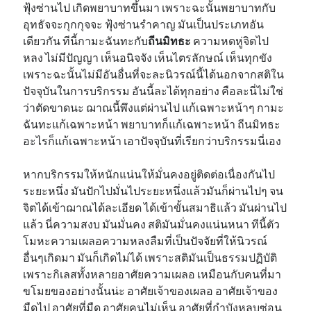
ฟุ้งซ่านไป เกิดพยาบาทขึ้นมา เพราะฉะนั้นพยาบาทกับ
อุทธัจจะกุกกุจจะ ฟุ้งซ่านรำคาญ มันเป็นประเภทอัน
เดียวกัน ทีนี้กามะฉันทะกับ
ถีนมิทธะ
ความหดหู่จิตไป
หลง ไม่มีปัญญา เห็นอนิจจัง เห็นไตรลักษณ์ เห็นทุกขัง
เพราะฉะนั้นไม่มีอันอื่นที่จะละนิวรณ์นี้ได้นอกจากสติใน
ปัจจุบันในการบริกรรม อันนี้ละได้ทุกอย่าง คือละนี่ไม่ใช่
ว่าตัดขาดนะ ฌาณนี้พึงแต่ผ่านไป แก้เฉพาะหน้าๆ กามะ
ฉันทะแก้เฉพาะหน้า พยาบาทก็แก้เฉพาะหน้า ถีนมิทธะ
อะไรก็แก้เฉพาะหน้า เอาปัจจุบันที่เรียกว่าบริกรรมนี่เอง
หากบริกรรมให้หนักแน่นให้มั่นคงอยู่ติดต่อเนื่องกันไป
ระยะหนึ่ง มันปักไปมั่นไประยะหนึ่งแล้วมันก็ผ่านไปๆ จน
จิตได้เข้าฌาณได้ละเอียด ได้เข้าขั้นสมาธิแล้ว มันผ่านไป
แล้ว นี่ความสงบ มันมั่นคง สติมันมั่นคงแน่นหนา ทีนี้ตัว
โมหะความเผลอความหลงลืมที่เป็นปัจจัยที่ให้นิวรณ์
อื่นๆเกิดมา มันก็เกิดไม่ได้ เพราะสติมันเป็นธรรมปฏิบัติ
เพราะกิเลสทั้งหลายอาศัยความเผลอ เหมือนกับคนที่มา
ขโมยของอย่างนั้นน่ะ อาศัยเจ้าของเผลอ อาศัยเจ้าของ
มืดไป อาศัยที่มืด อาศัยคนไม่เห็น อาศัยที่กำบังหลบซ่อน