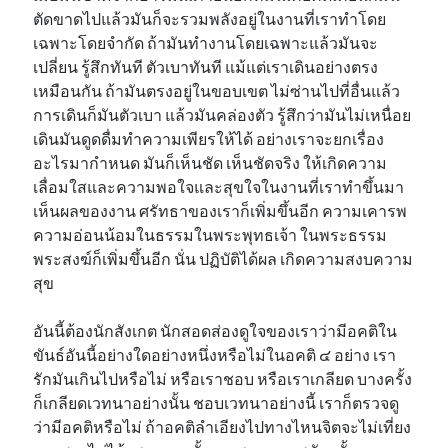
ตัดขาดไปแล้วมันก็จะรวมพลังอยู่ในงานที่เราทำโดย
เฉพาะโดยจำกัด ถ้ามันทำงานโดยเฉพาะแล้วมันจะ
เปลี่ยน รู้สึกทันที ตัวเบาทันที แม้แต่เราเดินอย่างตรง
เหมือนกัน ถ้ามันตรงอยู่ในขอบเขต ไม่ซ่านไปที่อื่นแล้ว
การเดินก็มันตัวเบา แล้วมันคล่องตัว รู้สึกว่ามันไม่เหนื่อย
เดินมันดูดดื่มทำความเพียรให้ได้ อย่างเราจะยกเรื่อง
อะไรมากำหนด มันก็เห็นชัด เห็นชัดจริง ให้เกิดความ
เลื่อมใสและความพอใจและสุขใจในงานที่เราทำขึ้นมา
เห็นผลของงาน ศรัทธาของเราก็เพิ่มขึ้นอีก ความเคารพ
ความอ่อนน้อมในธรรมในพระพุทธเจ้า ในพระธรรม
พระสงฆ์ก็เพิ่มขึ้นอีก นั่น ปฏิบัติได้ผล เกิดความสงบความ
สุข
อันนี้ต้องนักสังเกต นักสอดส่องดูใจของเราว่ามีอคติใน
ขันธ์อันนี้อย่างใดอย่างหนึ่งหรือไม่ในอคติ ๔ อย่าง เรา
รักมันเกินไปหรือไม่ หรือเราชอบ หรือเราเกลียด บางครั้ง
ก็เกลียดเวทนาอย่างนั้น ชอบเวทนาอย่างนี้ เราก็ตรวจดู
ว่ามีอคติหรือไม่ ถ้าอคติลำเอียงไปทางไหนจิตจะไม่เที่ยง