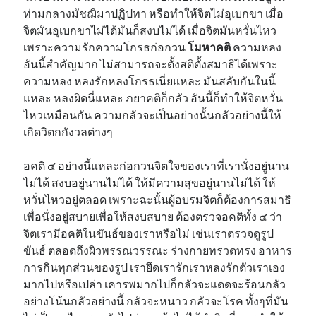
ท่ามกลางมัชฌิมาปฏิปทา หรือทำให้จิตไม่อุเบกขา เมื่อ
จิตมันอุเบกขาไม่ได้มันก็สงบไม่ได้ เมื่อจิตมันหวั่นไหว
เพราะความรักความโกรธก่อกวน
โมหาคติ
ความหลง
อันนี้สำคัญมาก ไม่สามารถจะตั้งสติตั้งสมาธิได้เพราะ
ความหลง หลงรักหลงโกรธเนี่ยแหละ มันสลับกันในนี้
แหละ หลงผิดนี่แหละ ภยาคติก็กลัว อันนี้ก็ทำให้จิตหวั่น
ไหวเหมือนกัน ความกลัวจะเป็นอย่างนั้นกลัวอย่างนี้ให้
เกิดวิตกกังวลต่างๆ
อคติ ๔ อย่างนี้แหละก่อกวนจิตใจของเราที่เรานั่งอยู่นาน
ไม่ได้ สงบอยู่นานไม่ได้ ให้มีความสุขอยู่นานไม่ได้ ให้
หวั่นไหวอยู่ตลอด เพราะฉะนั้นผู้อบรมจิตก็ต้องการสมาธิ
เพื่อนั่งอยู่สบายเพื่อให้สงบสบาย ต้องตรวจอคติทั้ง ๔ ว่า
จิตเรามีอคติในขันธ์ของเราหรือไม่ เช่นเราตรวจดูรูป
ขันธ์ ตลอดถึงผิวพรรณวรรณะ ร่างกายทรวดทรง อาหาร
การกินทุกส่วนของรูป เรายึดเรารักเราหลงรักตัวเราเอง
มากไปหรือเปล่า เคารพมากไปก็กลัวจะแดดจะร้อนกลัว
อย่างโน้นกลัวอย่างนี้ กลัวจะหนาว กลัวจะโรค ทั้งๆที่มัน