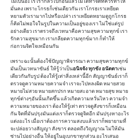
ไม่เป็นอะไร เรากลัวไปก่อนแล้วไม่ได้ทำจิตที่ควรทำให้
มั่นคง เพราะโกรธก็เช่นเดียวกัน เราโกรธเราเหยียด
หยามตัวเรามากไปหรือเปล่า เราเหยียดหยามดูถูกโกรธ
ก็คิดไม่พอใจในรูปในความเป็นอยู่ของเรา ไม่ใช่แต่รูป
อย่างเดียว เราตรวจถึงเวทนาคือความสุขความทุกข์ เรา
รักความสุขมาก เราเกลียดความทุกข์มาก ก็ทำให้
ก่อกวนจิตใจเหมือนกัน
เพราะฉะนั้นต้องใช้ปัญญาพิจารณา ความสุขความทุกข์
มันเป็นเวทนาขันธ์ ให้รู้ว่าเป็น
อนิจจัง ทุกขัง อนัตตา
เช่น
เดียวกันกับรูป ต้องให้รู้เท่าสิ่งเหล่านี้อีก สัญญาขันธ์เราก็
ตรวจดูความหมายความจำ เราจะไปหลงผิด หมายสวย
หมายไม่สวย หมายสกปรก หมายสะอาด หมายสุข หมาย
ทุกข์ต่างๆอันนั้นเกิดขึ้น แล้วเกิดความหวั่นไหว ความจำ
ความหมายของเรา ต้องให้รู้เท่า ตรวจดูสังขารก็เหมือน
กัน จิตที่มันปรุงมันแต่งเราก็ตรวจดูจิตอีก มันปรุงหาอะไร
แต่งอะไร เมื่อเราต้องการความสงบแล้วเราก็พยายามที่
จะปล่อยวางสัญญา สังขาร ตลอดถึงวิญญาณ ไม่ให้มัน
ซ่านไปอย่างอื่น ให้อยู่ในอุเบกขาทุกส่วน อะไรเสนอ