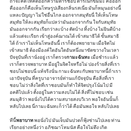
ถ้าจะคิดให้คิดออกความดำริชอบ ดำริเนกขัมมะ คือออก
คือออกก็คือเห็นโทษรูปเสียงกลิ่นรสเนี่ย มันก็หมุนอย่างนี้
แหละปัญญา ไม่ใช่อื่นไกล ออกจากสมุทัยนี่ ให้เห็นโทษ
สมุทัย ให้ละสมุทัยก็แปลว่ามันออกจากกัน ใจกับสมุทัย
มันออกจากกัน เรียกว่าละบ้าง ตัดบ้าง ทิ้งบ้าง ไม่ยินดีบ้าง
แล้วแต่จะเรียก เข้าสู่องค์ฌาณได้ เข้าสมาธิได้ ขั้นสมาธิ
ได้ ถ้าเราไม่เห็นโทษอันนี้ เราก็ต้องพยายาม เมื่อจิตไม่
เข้าสมาธิ ต้องมีองค์ใดอันใดอันหนึ่งมาขัดขวางในเวลา
ปัจจุบันที่เรานั่งอยู่ เราก็ตรวจ
กามะฉันทะ
เมื่อชำระแล้ว
เราก็ตรวจพยาบาท มีอยู่ในจิตใจหรือไม่ ปองร้ายสิ่งที่เรา
ชอบไม่ชอบนี่ แท้จริงนั่น กามะฉันทะกับพยาบาทนี้ถ้าเรา
เอาปัจจุบัน ที่ครูบาอาจารย์ท่านแก้ปัจจุบัน คือสิ่งที่เรา
ชอบ ไม่ว่าสิ่งใดที่เราชอบมันก็ทำให้จิตปรุงโน้มไป มี
อคติไปแล้ว ตั้งอยู่ในความสงบไม่ได้ สิ่งที่ไม่ชอบ เช่น
สมมุติว่า พอนั่งไปได้ความสบายสงบวิเวก พอใจอันนั้นก็
หลับไปเลย นี่กามะฉันทะก็ว่าได้ คือมันพอใจ หลับไปเลย
ทีนี้
พยาบาท
พอนั่งไป มันเจ็บมันปวดก็ฟุ้งซ่านไปเลย ท่าน
เรียกอย่างหนึ่งว่า อภิชฌาโทมนัส คือใจไม่ดึง เกิด