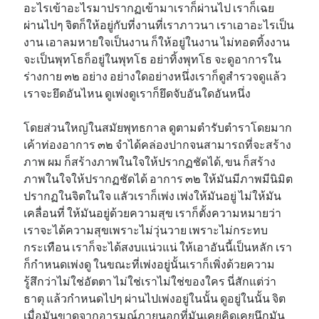
อะไรเข้าอะไรมาปรากฏเข้ามาเราก็ผ่านไป เราก็เฉย
ผ่านไปๆ จิตก็ให้อยู่กับที่งานที่เราภาวนา เราเอาอะไรเป็น
งาน เอาลมหายใจเป็นงาน ก็ให้อยู่ในงาน ไม่ทอดทิ้งงาน
จะเป็นพุทโธก็อยู่ในพุทโธ อย่าทิ้งพุทโธ จะดูอาการใน
ร่างกาย ๓๒ อย่าง อย่างใดอย่างหนึ่งเราก็ดูสำรวจดูแล้ว
เราจะยึดอันไหน ดูเพ่งดูเราก็ยึดจับอันใดอันหนึ่ง
โดยส่วนใหญ่ในสมัยพุทธกาล ดูตามตำรับตำราโดยมาก
เค้าท่องอาการ ๓๒ จำได้คล่องปากจนสามารถที่จะสร้าง
ภาพ ผม ก็สร้างภาพในใจให้ปรากฏชัดได้, ขน ก็สร้าง
ภาพในใจให้ปรากฏชัดได้ อาการ ๓๒ ให้มันมีภาพมีนิมิต
ปรากฏในจิตในใจ แลัวเราก็เพ่ง เพ่งให้มันอยู่ ไม่ให้มัน
เคลื่อนที่ ให้มันอยู่ด้วยความสุข เราก็ตั้งความหมายว่า
เราจะได้ความสุขเพราะไม่วุ่นวาย เพราะไม่กระทบ
กระเทือน เราก็จะได้สงบแน่วแน่ ให้เอาอันนี้เป็นหลัก เรา
ก็กำหนดเพ่งดู ในขณะที่เพ่งอยู่นั้นเราก็เพิ่งด้วยความ
รู้สึกว่าไม่ใช่อัตตา ไม่ใช่เราไม่ใช่ของใคร นี่สักแต่ว่า
ธาตุ แล้วกำหนดไปๆ ผ่านไปเพ่งอยู่ในนั้น ดูอยู่ในนั้น จิต
เมื่อมันขาดจากอารมณ์ภายนอกที่มันเคยคิดเคยนึกมัน