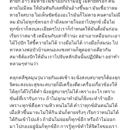
ตายก็ อ้าว ลมหายใจเข้าออกเรามีอยู่ ไม่ตายหรอก คน
ตายไม่มีลม ให้มันทันกิเลสที่มันอ้างขึ้นมา มันเชื่อว่าลม
หายใจสบาย ไม่เห็นขัดข้องอะไรมันก็ไม่ตาย คนตายไม่มี
ลม มันไม่ทุกข์หรอก ถ้ามีลมหายใจอย่าไปทุกข์ เมื่อไม่
ทุกข์เราก็สงบละเอียดๆไป เราก็กำหนดให้มันตั้งมั่นก่อน
เรียกว่าสมาธิ เหมือนกับเสาที่ว่าน่ะ อย่าเอาเหมือนกะเอา
ไม้ไปปัก ใส่ขี้ควายไม่ได้ วางมือไม่ได้ วางมือก็ล่มน่ะ ไป
หาหลวงพ่อบัวบ้านหนองแซงท่านก็พูดอย่างเดียวกัน
สมาธิต้องปักให้มั่น เราไปจับหลักอันนั้นปฏิบัติมา อย่าทำ
หลวมๆท่านว่า
คลุกคลีชุลมุนวุ่นวายกันแต่เช้า จะนั่งสงบสบายๆก็ต้องลุก
จิตจะสงบจะสุขจะสบายก็มีเครื่องดีด เครื่องเกี่ยวข้องให้
ได้ลุกได้ไปได้ทำ นั่งอยู่สบายๆไม่ได้ เพราะอะไร เพราะ
ขันธ์ที่เรารับภาระ ถ้าไม่ลุกมาทำมันก็ยิ่งจะทำร้ายอีก
เพราะทุกข์คือความหิว ทนไม่ได้ คำว่าทุกข์มันทนไม่ได้
เมื่อหิวขึ้นมาจะไม่ให้กิน มันก็ตายจริงๆ เรียกว่าทนไม่ได้
ได้กินเข้าไปแล้ว ถ้ามันไม่ย่อยก็ทุกข์อีก หรือถ้าไม่ออก
มา ไปกองอยู่นั่นก็ทุกข์อีก การรู้ทุกข์ทำให้จิตใจของเรา