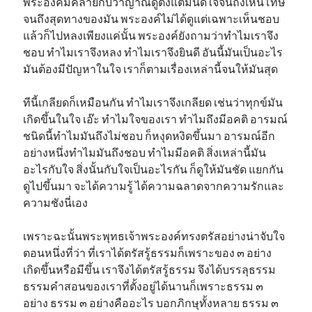
พระองค์มีคล้ายกับว่าญาณดูตั้งแต่มันดีใจจนถึงเห็นโทษ
จนถึงสุดทางของมัน พระองค์ไม่ได้ดูแต่เฉพาะเห็นชอบ
แล้วก็ไปหลงเพียงแค่นั้น พระองค์ยังถามว่าทำไมเราจึง
ชอบ ทำไมเราจึงหลง ทำไมเราจึงยินดี อันนี้มันเป็นอะไร
มันต้องมีปัญหาในใจ เราก็ตามเรื่องเหล่านี้จนให้มันสุด
ทีนี้เกลียดก็เหมือนกัน ทำไมเราจึงเกลียด เช่นว่าทุกข์มัน
เกิดขึ้นในใจ เอ๊ะ ทำไมใจของเรา ทำไมถึงมีอคติ อารมณ์
ชนิดนี้ทำไมมันถึงไม่ชอบ ก็หงุดหงิดขึ้นมา อารมณ์อีก
อย่างหนึ่งทำไมมันถึงชอบ ทำไมมีอคติ สิ่งเหล่านี้มัน
อะไรกับใจ สิ่งนั้นกับใจเป็นอะไรกัน ก็ดูให้มันชัด แยกกัน
ดูไปขึ้นมา จะได้ความรู้ ได้ความฉลาดจากความรักและ
ความชังนี่เอง
เพราะฉะนั้นพระพุทธเจ้าพระองค์ทรงตรัสอย่างน่าจับใจ
ตอนหนึ่งที่ว่า ที่เราได้ตรัสรู้ธรรมก็เพราะของ ๓ อย่าง
เกิดขึ้นหรือมีขึ้น เราจึงได้ตรัสรู้ธรรม จึงได้บรรลุธรรม
ธรรมคำสอนของเราที่ตั้งอยู่ได้นานก็เพราะธรรม ๓
อย่าง ธรรม ๓ อย่างคืออะไร บอกภิกษุทั้งหลาย ธรรม ๓