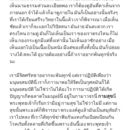
เห็นนามธรรมส่วนละเอียดพอ เราก็ต้องดูอันที่ตาเห็นจาก
ภายนอก จำได้ แล้วก็มาดูภายใน มันก็เป็นอย่างนั้นจริงๆ
ที่เราได้เรียนสรีระวิทยาในนี้แล้ว เราก็พิจารณา เมื่อเห็น
ชัดแล้วเราก็จะแยกไปวิปัสสนา มันง่าย มันสะดวก เรา
ตรงไหน ถามดู มันก็ไม่เห็นเป็นเรา ของเราตรงไหน ก็ไม่
เห็น กองกระดูกมีแต่ทิ้งเท่านั้น ไม่เห็นเอาซักอย่าง เมื่อ
เห็นแยกไปเป็นเนื้อเป็นหนัง มีแต่ของทิ้งทั้งนั้น มันก็ปล่อย
วางได้ สละได้ อุบายต้องอย่างนี้ถ้าเราอยากพ้นทุกข์จริง
นะ
เรามีจิตศรัทธาอยากจะพ้นทุกข์ แต่เราปฏิบัติเพียงว่า
มนุษยสมบัตินี่ เราก็ภาวนาพอให้จิตเป็นกุศลมันก็ได้
มนุษยสมบัติ ไม่ใช่ว่าไม่ได้อะไร การมาปฏิบัติ ได้เกิด
ปัญญาเกิดฉลาดในมนุษย์นี่ อยู่ในกามาวจรนี่
กามสุข
นี่
พระพุทธเจ้าก็เรียกว่ามีอยู่ กามสุข ไม่ใช่ว่าไม่มี แต่กาม
สุขนั้นพระองค์ก็พิจารณา พระองค์ดูแล้วมันเป็นสมุทัยถ้า
เราไปหลง ที่เราได้ทุกข์ฆ่าฟันรันแทงกันเบียดเบียนกัน
โรคภัยทั้งหลายที่เกิดขึ้นเพราะอันนี้เอง พระพุทธเจ้า