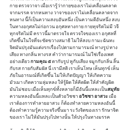
กาย ตรวจวาจา เมื่อเรารู้ว่ากายของเราไม่เคลื่อนคลาด
จากมรรค จากหนทาง วาจาของเราไม่เคลื่อนคลาดจาก
หนทาง นี้ก็เป็นความสงบอันหนึ่ง เป็นความดีอันหนึ่ง สงบ
ในทางอกุศลไม่ก่อกวน อกุศลทางกาย กายทุจริตไม่มี วจี
ทุกจริตไม่มี คราวนี้มาตรวจใจ ตรวจใจของเรา อกุศลที่
เกิดขึ้นในใจที่จะขัดขวางสมาธิ ไม่ให้สงบ กามะฉันทะ
จิตมันปรุงมันแต่งรกเรื่องไปตามกามารมณ์ ทางรูป ทาง
เสียง ทางกลิ่น ทางรส คำว่ากามารมณ์ ไม่ใช่เรื่องเพศ
อย่างเดียว
กามคุณ ๕
ตากับรูป หูกับเสียง จมูกกับกลิ่น ลิ้น
กับรส กายกับสัมผัส นี่ เรามีสติ เราเห็นโทษ เห็นทุกข์ เห็น
ภัยในอารมณ์ที่เกิดขึ้น ไม่ให้เกิดปัญญา ให้เกิดความ
มัวเมา เกิดความลุ่มหลง ให้รู้ผิด ให้คิดผิด ให้สำคัญผิด
มันไม่ชอบ เมื่อเห็นทุกข์ทั้งหลายก็มีอันนี้แหละเป็น
สมุทัย
ความหลงอันนี้แหละเป็นตัวอวิชชา
อวิชชา อาสวะ
เมื่อ
เราต้องการทำลายอาสวะ ก็ต้องทำลายความหลงอันนี้
ต้องทำความรู้ความจริงขึ้นมา ระวังจิตของเรา รักษาจิต
ของเรา ไม่ให้มันปรุงไปทางนั้น ให้ปรุงในทางมรรค