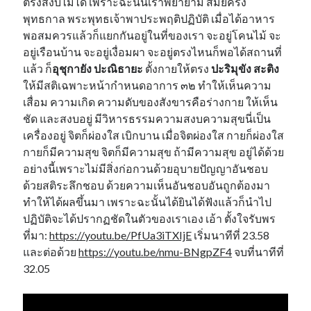
ตรงสงบไม่ได้ เพราะฉะนั้นเราพยายาม สมัยครั้ง
พุทธกาล พระพุทธเจ้าพาประพฤติปฏิบัติ เมื่อได้อาหาร
พอสมควรแล้วก็แยกกันอยู่ในที่ของเรา จะอยู่โคนไม้ จะ
อยู่เรือนบ้าน จะอยู่เงื่อมผา จะอยู่ตรงไหนก็พอได้สถานที่
แล้ว ก็
อุชุกายัง ปะณิธายะ
ตั้งกายให้ตรง
ปะริมุขัง สะติง
ให้มีสติเฉพาะหน้ากำหนดอาการ ๓๒ ทำให้เห็นความ
เสื่อม ความเกิด ความดับของสังขารคือร่างกาย ให้เห็น
ชัด และสงบอยู่ มีวิหารธรรมความสงบความสุขนี่เป็น
เครื่องอยู่ จิตก็ผ่องใส เบิกบาน เมื่อจิตผ่องใส กายก็ผ่องใส
กายก็มีความสุข จิตก็มีความสุข ถ้ามีความสุข อยู่ได้ด้วย
อย่างนี้เพราะไม่มีสิ่งก่อกวนด้วยอุบายปัญญาอันชอบ
ด้วยสติระลึกชอบ ด้วยความเห็นอันชอบอันถูกต้องมา
ทำให้ได้ผลขึ้นมา เพราะฉะนั้นได้ยินได้ฟังแล้วก็นำไป
ปฏิบัติจะได้ปรากฏชัดในตัวของเราเอง เอ้า ตั้งใจรับพร
ที่มา:
https://youtu.be/PfUa3iTXIjE
เริ่มนาทีที่ 23.58
และต่อด้วย
https://youtu.be/nmu-BNgpZF4
จบที่นาทีที่
32.05