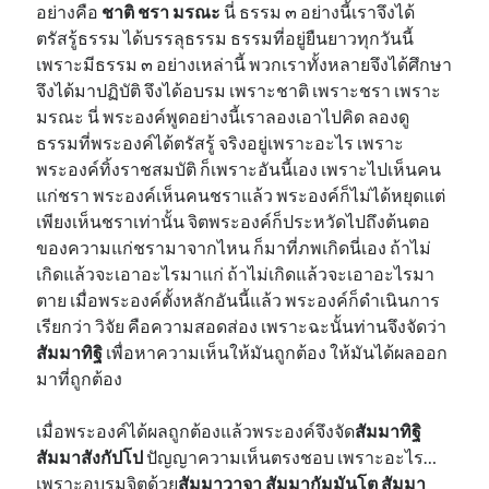
อย่างคือ
ชาติ ชรา มรณะ
นี่ ธรรม​ ๓ อย่างนี้เราจึงได้
ตรัสรู้ธรรม ได้บรรลุธรรม ธรรมที่อยู่ยืนยาวทุกวันนี้
เพราะมีธรรม ๓ อย่างเหล่านี้ พวกเราทั้งหลายจึงได้ศึกษา
จึงได้มาปฏิบัติ จึงได้อบรม เพราะชาติ เพราะชรา เพราะ
มรณะ นี่ พระองค์พูดอย่างนี้เราลองเอาไปคิด ลองดู
ธรรมที่พระองค์ได้ตรัสรู้ จริงอยู่เพราะอะไร เพราะ
พระองค์ทิ้งราชสมบัติ ก็เพราะอันนี้เอง เพราะไปเห็นคน
แก่ชรา พระองค์เห็นคนชราแล้ว พระองค์ก็ไม่ได้หยุดแต่
เพียงเห็นชราเท่านั้น จิตพระองค์ก็ประหวัดไปถึงต้นตอ
ของความแก่ชรามาจากไหน ก็มาที่ภพเกิดนี่เอง ถ้าไม่
เกิดแล้วจะเอาอะไรมาแก่ ถ้าไม่เกิดแล้วจะเอาอะไรมา
ตาย เมื่อพระองค์ตั้งหลักอันนี้แล้ว พระองค์ก็ดำเนินการ
เรียกว่า วิจัย คือความสอดส่อง เพราะฉะนั้นท่านจึงจัดว่า
สัมมาทิฐิ
เพื่อหาความเห็นให้มันถูกต้อง ให้มันได้ผลออก
มาที่ถูกต้อง
เมื่อพระองค์ได้ผลถูกต้องแล้วพระองค์จึงจัด
สัมมาทิฐิ
สัมมาสังกัปโป
ปัญญาความเห็นตรงชอบ เพราะอะไร…
เพราะอบรมจิตด้วย
สัมมาวาจา สัมมากัมมันโต สัมมา