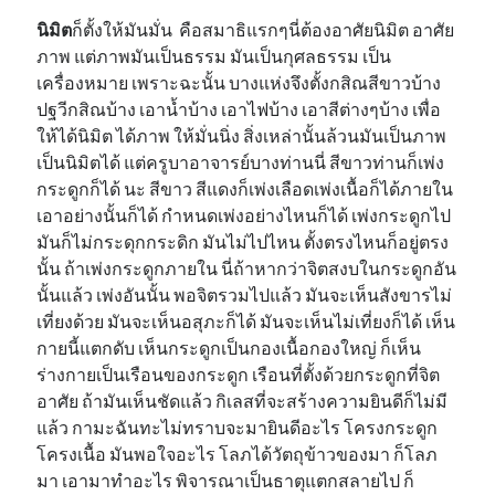
นิมิต
ก็ตั้งให้มันมั่น คือสมาธิแรกๆนี่ต้องอาศัยนิมิต อาศัย
ภาพ แต่ภาพมันเป็นธรรม มันเป็นกุศลธรรม เป็น
เครื่องหมาย เพราะฉะนั้น บางแห่งจึงตั้งกสิณสีขาวบ้าง
ปฐวีกสิณบ้าง เอาน้ำบ้าง เอาไฟบ้าง เอาสีต่างๆบ้าง เพื่อ
ให้ได้นิมิต ได้ภาพ ให้มั่นนิ่ง สิ่งเหล่านั้นล้วนมันเป็นภาพ
เป็นนิมิตได้ แต่ครูบาอาจารย์บางท่านนี่ สีขาวท่านก็เพ่ง
กระดูกก็ได้ นะ สีขาว สีแดงก็เพ่งเลือดเพ่งเนื้อก็ได้ภายใน
เอาอย่างนั้นก็ได้ กำหนดเพ่งอย่างไหนก็ได้ เพ่งกระดูกไป
มันก็ไม่กระดุกกระดิก มันไม่ไปไหน ตั้งตรงไหนก็อยู่ตรง
นั้น ถ้าเพ่งกระดูกภายใน นี่ถ้าหากว่าจิตสงบในกระดูกอัน
นั้นแล้ว เพ่งอันนั้น พอจิตรวมไปแล้ว มันจะเห็นสังขารไม่
เที่ยงด้วย มันจะเห็นอสุภะก็ได้ มันจะเห็นไม่เที่ยงก็ได้ เห็น
กายนี้แตกดับ เห็นกระดูกเป็นกองเนื้อกองใหญ่ ก็เห็น
ร่างกายเป็นเรือนของกระดูก เรือนที่ตั้งด้วยกระดูกที่จิต
อาศัย ถ้ามันเห็นชัดแล้ว กิเลสที่จะสร้างความยินดีก็ไม่มี
แล้ว กามะฉันทะไม่ทราบจะมายินดีอะไร โครงกระดูก
โครงเนื้อ มันพอใจอะไร โลภได้วัตถุข้าวของมา ก็โลภ
มา เอามาทำอะไร พิจารณาเป็นธาตุแตกสลายไป ก็