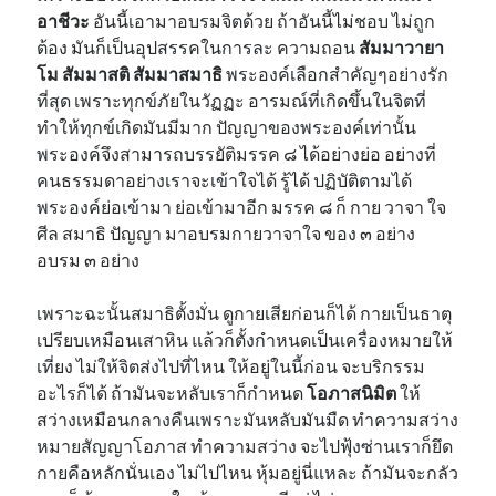
อาชีวะ
อันนี้เอามาอบรมจิตด้วย ถ้าอันนี้ไม่ชอบ ไม่ถูก
ต้อง มันก็เป็นอุปสรรคในการละ ความถอน
สัมมาวายา
โม สัมมาสติ สัมมาสมาธิ
พระองค์เลือกสำคัญๆอย่างรัก
ที่สุด เพราะทุกข์ภัยในวัฏฏะ อารมณ์ที่เกิดขึ้นในจิตที่
ทำให้ทุกข์เกิดมันมีมาก ปัญญาของพระองค์เท่านั้น
พระองค์จึงสามารถบรรยัติมรรค ๘ ได้อย่างย่อ อย่างที่
คนธรรมดาอย่างเราจะเข้าใจได้ รู้ได้ ปฏิบัติตามได้
พระองค์ย่อเข้ามา ย่อเข้ามาอีก มรรค ๘ ก็ กาย วาจา ใจ
ศีล สมาธิ ปัญญา มาอบรมกายวาจาใจ ของ ๓ อย่าง
อบรม ๓ อย่าง
เพราะฉะนั้นสมาธิตั้งมั่น ดูกายเสียก่อนก็ได้ กายเป็นธาตุ
เปรียบเหมือนเสาหิน แล้วก็ตั้งกำหนดเป็นเครื่องหมายให้
เที่ยง ไม่ให้จิตส่งไปที่ไหน ให้อยู่ในนี้ก่อน จะบริกรรม
อะไรก็ได้ ถ้ามันจะหลับเราก็กำหนด
โอภาสนิมิต
ให้
สว่างเหมือนกลางคืนเพราะมันหลับมันมืด ทำความสว่าง
หมายสัญญาโอภาส ทำความสว่าง จะไปฟุ้งซ่านเราก็ยึด
กายคือหลักนั่นเอง ไม่ไปไหน หุ้มอยู่นี่แหละ ถ้ามันจะกลัว