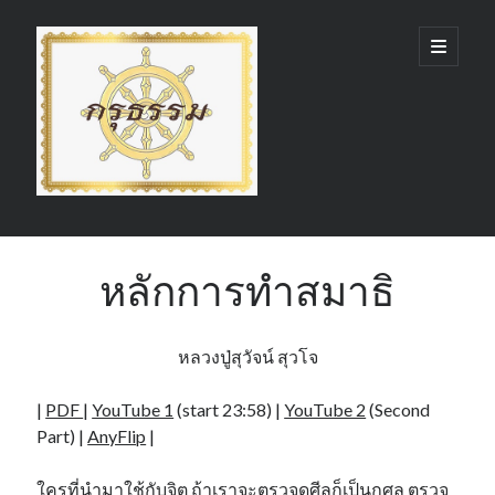
กรุ
open
primary
menu
ธรรม
(GruDhamma.com)
Sidebar
Search
หลักการทำสมาธิ
หลวงปู่สุวัจน์ สุวโจ
Recent Comments
|
PDF
|
YouTube 1
(start 23:58) |
YouTube 2
(Second
Part) |
AnyFlip
|
ใครที่นำมาใช้กับจิต ถ้าเราจะตรวจดูศีลก็เป็นกุศล ตรวจ