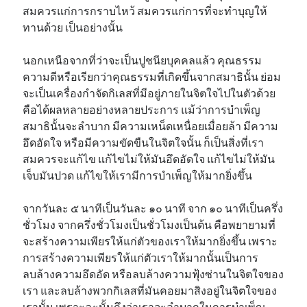
สมควรแก่การกราบไหว้ สมควรแก่การที่จะทำบุญให้
ทานด้วย เป็นอย่างนั้น
นอกเหนือจากที่ว่าจะเป็นปูชนียบุคคลแล้ว คุณธรรม
ความดีหรือเรียกว่าคุณธรรมที่เกิดขึ้นจากสมาธินั้น ย่อม
จะเป็นเครื่องกำจัดกิเลสที่มีอยู่ภายในจิตใจไปในตัวด้วย
คือได้ผลหลายอย่างหลายประการ แม้ว่าการบำเพ็ญ
สมาธินั้นจะลำบาก มีความเหน็ดเหนื่อยเมื่อยล้า มีความ
อึดอัดใจ หรือมีความขัดขืนในจิตใจนั้น ก็เป็นสิ่งที่เรา
สมควรจะแก้ไข แก้ไขไม่ให้มันอึดอัดใจ แก้ไขไม่ให้มัน
เจ็บมันปวด แก้ไขให้เรามีการบำเพ็ญให้มากยิ่งขึ้น
จากวันละ ๕ นาทีเป็นวันละ ๑๐ นาที จาก ๑๐ นาทีเป็นครึ่ง
ชั่วโมง จากครึ่งชั่วโมงเป็นชั่วโมงเป็นต้น คือพยายามที่
จะสร้างความเพียรให้แก่ตัวของเราให้มากยิ่งขึ้น เพราะ
การสร้างความเพียรให้แก่ตัวเราให้มากนั้นเป็นการ
ลบล้างความอึดอัด หรือลบล้างความฟุ้งซ่านในจิตใจของ
เรา และลบล้างพวกกิเลสที่มันคอยมาสิงอยู่ในจิตใจของ
เรานั้น เพราะฉะนั้นถึงว่าเราจะลำบากในการบำเพ็ญ