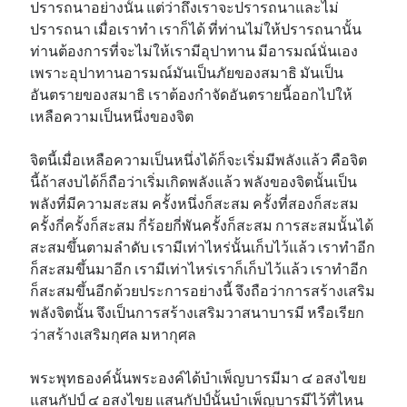
ปรารถนาอย่างนั้น แต่ว่าถึงเราจะปรารถนาและไม่
ปรารถนา เมื่อเราทำ เราก็ได้ ที่ท่านไม่ให้ปรารถนานั้น
ท่านต้องการที่จะไม่ให้เรามีอุปาทาน มีอารมณ์นั่นเอง
เพราะอุปาทานอารมณ์มันเป็นภัยของสมาธิ มันเป็น
อันตรายของสมาธิ เราต้องกำจัดอันตรายนี้ออกไปให้
เหลือความเป็นหนึ่งของจิต
จิตนี้เมื่อเหลือความเป็นหนึ่งได้ก็จะเริ่มมีพลังแล้ว คือจิต
นี้ถ้าสงบได้ก็ถือว่าเริ่มเกิดพลังแล้ว พลังของจิตนั้นเป็น
พลังที่มีความสะสม ครั้งหนึ่งก็สะสม ครั้งที่สองก็สะสม
ครั้งกี่ครั้งก็สะสม กี่ร้อยกี่พันครั้งก็สะสม การสะสมนั้นได้
สะสมขึ้นตามลำดับ เรามีเท่าไหร่นั้นเก็บไว้แล้ว เราทำอีก
ก็สะสมขึ้นมาอีก เรามีเท่าไหร่เราก็เก็บไว้แล้ว เราทำอีก
ก็สะสมขึ้นอีกด้วยประการอย่างนี้ จึงถือว่าการสร้างเสริม
พลังจิตนั้น จึงเป็นการสร้างเสริมวาสนาบารมี หรือเรียก
ว่าสร้างเสริมกุศล มหากุศล
พระพุทธองค์นั้นพระองค์ได้บำเพ็ญบารมีมา ๔ อสงไขย
แสนกัปป์ ๔ อสงไขย แสนกัปป์นั้นบำเพ็ญบารมีไว้ที่ไหน