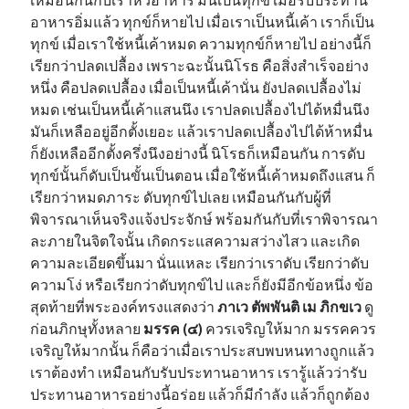
อาหารอิ่มแล้ว ทุกข์ก็หายไป เมื่อเราเป็นหนี้เค้า เราก็เป็น
ทุกข์ เมื่อเราใช้หนี้เค้าหมด ความทุกข์ก็หายไป อย่างนี้ก็
เรียกว่าปลดเปลื้อง เพราะฉะนั้นนิโรธ คือสิ่งสำเร็จอย่าง
หนึ่ง คือปลดเปลื้อง เมื่อเป็นหนี้เค้านั่น ยังปลดเปลื้องไม่
หมด เช่นเป็นหนี้เค้าแสนนึง เราปลดเปลื้องไปได้หมื่นนึง
มันก็เหลืออยู่อีกตั้งเยอะ แล้วเราปลดเปลื้องไปได้ห้าหมื่น
ก็ยังเหลืออีกตั้งครึ่งนึงอย่างนี้ นิโรธก็เหมือนกัน การดับ
ทุกข์นั้นก็ดับเป็นขั้นเป็นตอน เมื่อใช้หนี้เค้าหมดถึงแสน ก็
เรียกว่าหมดภาระ ดับทุกข์ไปเลย เหมือนกันกับผู้ที่
พิจารณาเห็นจริงแจ้งประจักษ์ พร้อมกันกับที่เราพิจารณา
ละภายในจิตใจนั้น เกิดกระแสความสว่างไสว และเกิด
ความละเอียดขึ้นมา นั่นแหละ เรียกว่าเราดับ เรียกว่าดับ
ความโง่ หรือเรียกว่าดับทุกข์ไป และก็ยังมีอีกข้อหนึ่ง ข้อ
สุดท้ายที่พระองค์ทรงแสดงว่า
ภาเว ตัพพันติ เม ภิกขเว
ดู
ก่อนภิกษุทั้งหลาย
มรรค (๔)
ควรเจริญให้มาก มรรคควร
เจริญให้มากนั้น ก็คือว่าเมื่อเราประสบพบหนทางถูกแล้ว
เราต้องทำ เหมือนกับรับประทานอาหาร เรารู้แล้วว่ารับ
ประทานอาหารอย่างนี้อร่อย แล้วก็มีกำลัง แล้วก็ถูกต้อง