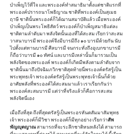
บำเพ็ญไว้ที่ใจ และพระองค์ทำสมาธิมาตั้งแต่ชาติแรกที่
พระองค์ปรารถนาโพธิญาณ ชาติที่พระองค์เป็นสุเมธ
ฤาษี ชาตินั้นพระองค์ก็ได้ฌานสมาบัติแล้ว เมื่อพระองค์
บำเพ็ญเป็นพระโพธิสัตว์ พระองค์ก็บำเพ็ญสมาธิแต่ละ
ชาติตามลำดับมา พลังจิตนั้นเองที่ได้สะสม เรียกว่าสะสม
วาสนาบารมี พระองค์จึงมีบารมีถึง ๑๐ บารมีด้วยกัน นับ
ไปตั้งแต่ทานบารมี ศีลบารมี จนกระทั่งถึงอุเบกขาบารมี
ก็ถือว่าบารมี ๑๐ ทัศน์ และบารมีเหล่านั้นก็มารวมเป็น
พลังจิตของพระองค์ พระองค์ก็เกิดมีพลังตามลำดับจาก
ชาตินั้นมาถึงปัจฉิมภวิกชาติสุดท้ายนี่พระองค์ตรัสรู้เป็น
พระพุทธเจ้า พระองค์ตรัสรู้เป็นพระพุทธเจ้านั้นก็ด้วย
อาศัยพลังที่พระองค์ได้สะสมมาแล้ว เราเรียกกันว่า
พระองค์สะสมบารมี แต่ว่าที่จริงแล้วก็คือการสะสม
พลังจิตนี่เอง
เมื่อถึงที่สุด ถึงที่สุดตรัสรู้เป็นพระอรหันตสัมมาสัมพุทธ
เจ้า พระองค์ก็มีวิชา พระองค์ก็มีทุกอย่าง เรียกว่า
สัพ
พัญญุตญาณ
สามารถที่จะระลึกชาติหนหลังได้ สามารถ
ที่จะแสดงฤทธิ์ต่างๆได้ สามารถที่จะรู้จักใจคนได้ นี้เรียก