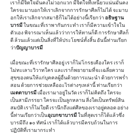
เราก็มีจิตใจมั่นคงไม่วอกแวก มีจิตใจที่เหนียวแน่นมั่นคง
ใครจะมาบอกให้เราเลิกจากการรักษาศีลก็ไม่ได้ จะมาบ
อกให้เราเลิกจากสมาธิก็ไม่ได้อย่างนี้เรียกว่า
อธิษฐาน
บารมี
ในขณะที่เราพากันกระทำ เราก็มีความเข้าใจใน
ตัวเอง พิจารณาเห็นแล้วว่าการให้ทานก็ดี การรักษาศีลก็
ดี ล้วนแล้วแต่เป็นสิ่งที่ให้ประโยชน์ทั้งสิ้น อันนี้ท่านเรียก
ว่า
ปัญญาบารมี
เมื่อขณะที่เรารักษาศีลอยู่ เราก็ไม่โกรธเคืองใคร เราก็
ไม่ทะเลาะวิวาทใคร และเราก็พยายามที่จะเฉลี่ยความ
สุขของตนให้แก่บุคคลผู้อื่นด้วยการแนะนำ ด้วยการพร่ำ
สอน ด้วยการช่วยเหลืออะไรต่างๆเหล่านี้ ท่านเรียกว่า
เมตตาบารมี
เมื่อเรามาอยู่ในวัด เราก็ไม่คิดถึง ใครจะ
เป็นสามีภรรยา ใครจะเป็นลูกหลาน สิ่งใดเป็นทรัพย์สิน
สมบัติ เราก็ไม่ใยดี เรานึกถึงแต่ศีลของเราอยู่ตลอด อย่าง
นี้ท่านเรียกว่าเป็น
อุเบกขาบารมี
ในที่สุดเราก็ได้แล้วซึ่ง
บารมีถึง ๑๐ ทัศน์ เราก็ได้แล้วบารมีครบถ้วนในการ
ปฏิบัติที่เรามากระทำ