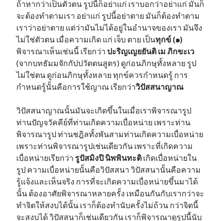
ถ้าหากว่าเป็นตัวตน รูปนี้ก็อย่าแก่ เราบอกว่าอย่าแก่ มันก็
จะต้องทำตามเรา อย่าแก่ รูปนี้อย่าตาย มันก็ต้องทำตาม
เราว่าอย่าตาย แต่ว่ามันไม่ได้อยู่ในอำนาจของเรา มันจึง
ไม่ใช่ตัวตน เมื่อความเกิด แก่ เจ็บ ตาย เป็น
ทุกข์ (๑)
พิจารณาเห็นเช่นนี้ เรียกว่า
ปะริญเญยยันติ เม ภิกขะเว
(จากบทธัมมจักกัปปวัตตนสูตร) ดูก่อนภิกษุทั้งหลาย รูป
ไม่ใช่ตน ดูก่อนภิกษุทั้งหลาย ทุกข์ควรกำหนดรู้ การ
กำหนดรู้นั้นคือการใช้ญาณ เรียกว่า
วิปัสสนาญาณ
วิปัสสนาญาณนั้นมันจะเกิดขึ้นในเมื่อเราพิจารณารูป
ท่านปัญจวัคคีย์ที่ท่านเกิดความเบื่อหน่าย เพราะท่าน
พิจารณารูป ท่านชฎิลทั้งพันสามท่านเกิดความเบื่อหน่าย
เพราะท่านพิจารณารูปเช่นเดียวกัน เพราะที่เกิดความ
เบื่อหน่ายเรียกว่า
รูปัสมิงปิ นิพพินทะติ
เกิดเบื่อหน่ายใน
รูป ความเบื่อหน่ายนั้นคือวิปัสสนา วิปัสสนานั้นคือความ
รู้แจ้งและเห็นจริง การที่จะเกิดความเบื่อหน่ายขึ้นมาได้
นั้น ต้องอาศัยพิจารณาหลายครั้ง เหมือนกันกับเรากว่าจะ
ทำจิตให้สงบได้นั้น เราก็ต้องทำนับครั้งไม่ถ้วน กว่าจิตนี้
จะสงบได้ วิปัสสนาก็เช่นเดียวกัน เราก็พิจารณาดูรูปนี้นับ