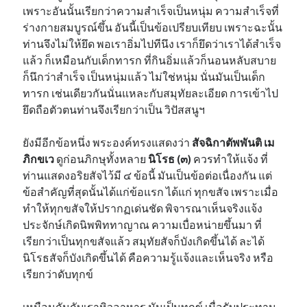
เพราะอันนั้นเรียกว่าความสำเร็จเป็นหนุ่ม ความสำเร็จที่
ร่างกายสมบูรณ์ขึ้น อันนี้เป็นข้อเปรียบเทียบ เพราะฉะนั้น
ท่านจึงไม่ให้ยึด พอเราอิ่มไปทีนึง เราก็ยึดว่าเราได้สำเร็จ
แล้ว ก็เหมือนกับเด็กทารก ที่กินอิ่มแล้วก็นอนหลับสบาย
ก็นึกว่าสำเร็จ เป็นหนุ่มแล้ว ไม่ใช่หนุ่ม นั่นมันเป็นเด็ก
ทารก เช่นเดียวกันนั่นแหละกับสมุทัยละเอียด การเข้าไป
ยึดถือตัวตนท่านจึงเรียกว่าเป็น วิปัสสนูฯ
ยังมีอีกข้อหนึ่ง พระองค์ทรงแสดงว่า
สัจฉิกาตัพพันติ เม
ภิกขเว
ดูก่อนภิกษุทั้งหลาย
นิโรธ (๓)
ควรทำให้แจ้ง ที่
ท่านแสดงอริยสัจไว้มี ๔ ข้อนี้ มันเป็นข้อต่อเนื่องกัน แต่
ข้อสำคัญที่สุดนั้นได้แก่ข้อแรก ได้แก่ ทุกขสัจ เพราะเมื่อ
ทำให้ทุกขสัจให้ปรากฏเด่นชัด พิจารณาเห็นจริงแจ้ง
ประจักษ์เกิดนิพพิททาญาณ ความเบื่อหน่ายขึ้นมา ที่
เรียกว่าเป็นทุกขสัจแล้ว สมุทัยสัจก็บังเกิดขึ้นได้ ละได้
นิโรธสัจก็บังเกิดขึ้นได้ คือความรู้แจ้งและเห็นจริง หรือ
เรียกว่าดับทุกข์
เหมือนกันกับเราหิวอาหาร มันเป็นทุกข์ เมื่อรับประทาน