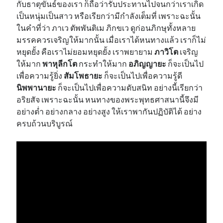
กับธาตุขันธ์ของเรา ก็ถือว่ารับประทานไปจนกว่าเราเกิด
เป็นหนุ่มเป็นสาว หรือเรียกว่ามีกำลังเต็มที่ เพราะฉะนั้น
ในคำที่ว่า ภาเว ตัพพันติเม ภิกขเว ดูก่อนภิกษุทั้งหลาย
มรรคควรเจริญให้มากนั้น เมื่อเราได้หนทางแล้ว เราก็ไม่
หยุดยั้ง คือเราไม่ยอมหยุดยั้ง เราพยายาม
ภาวิโต
เจริญ
ให้มาก
พาหุลีกโต
กระทำให้มาก
อภิญญายะ
ก็จะเป็นไป
เพื่อความรู้ยิ่ง
สัมโพธายะ
ก็จะเป็นไปเพื่อความรู้ดี
นิพพานายะ
ก็จะเป็นไปเพื่อความดับสนิท อย่างนี้เรียกว่า
อริยสัจ เพราะฉะนั้น หนทางของพระพุทธศาสนานี้จึงมี
อย่างต่ำ อย่างกลาง อย่างสูง ให้เราพากันปฏิบัติได้ อย่าง
ครบถ้วนบริบูรณ์