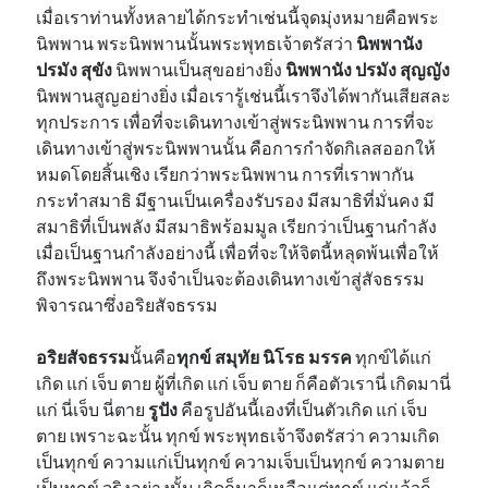
เมื่อเราท่านทั้งหลายได้กระทำเช่นนี้จุดมุ่งหมายคือพระ
นิพพาน พระนิพพานนั้นพระพุทธเจ้าตรัสว่า
นิพพานัง
ปรมัง สุขัง
นิพพานเป็นสุขอย่างยิ่ง
นิพพานัง ปรมัง สุญญัง
นิพพานสูญอย่างยิ่ง เมื่อเรารู้เช่นนี้เราจึงได้พากันเสียสละ
ทุกประการ เพื่อที่จะเดินทางเข้าสู่พระนิพพาน การที่จะ
เดินทางเข้าสู่พระนิพพานนั้น คือการกำจัดกิเลสออกให้
หมดโดยสิ้นเชิง เรียกว่าพระนิพพาน การที่เราพากัน
กระทำสมาธิ มีฐานเป็นเครื่องรับรอง มีสมาธิที่มั่นคง มี
สมาธิที่เป็นพลัง มีสมาธิพร้อมมูล เรียกว่าเป็นฐานกำลัง
เมื่อเป็นฐานกำลังอย่างนี้ เพื่อที่จะให้จิตนี้หลุดพ้นเพื่อให้
ถึงพระนิพพาน จึงจำเป็นจะต้องเดินทางเข้าสู่สัจธรรม
พิจารณาซึ่งอริยสัจธรรม
อริยสัจธรรม
นั้นคือ
ทุกข์ สมุทัย นิโรธ มรรค
ทุกข์ได้แก่
เกิด แก่ เจ็บ ตาย ผู้ที่เกิด แก่ เจ็บ ตาย ก็คือตัวเรานี่ เกิดมานี่
แก่ นี่เจ็บ นี่ตาย
รูปัง
คือรูปอันนี้เองที่เป็นตัวเกิด แก่ เจ็บ
ตาย เพราะฉะนั้น ทุกข์ พระพุทธเจ้าจึงตรัสว่า ความเกิด
เป็นทุกข์ ความแก่เป็นทุกข์ ความเจ็บเป็นทุกข์ ความตาย
เป็นทุกข์ จริงอย่างนั้น เกิดก็มาก็เหลือแต่ทุกข์ แก่แล้วก็