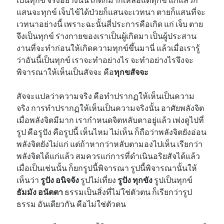
แสนจะทุกข์ เจ็บไข้ได้ป่วยก็แสนจะเวทนา ตายก็แสนที่จะ
เวทนาอย่างนี้ เพราะฉะนั้นสี่ประการคือเกิด แก่ เจ็บ ตาย
จึงเป็นทุกข์ ร่างกายของเราเป็นผู้เกิดมา เป็นผู้ประสาน
งานที่จะทำก่อนให้เกิดความทุกข์ขึ้นมานี่ แล้วเมื่อเรารู้
ว่าอันนี้เป็นทุกข์ เราจะทำอย่างไร จะทำอย่างไรจึงจะ
พิจารณาให้เห็นเป็นสัจจะ คือ
ทุกขสัจจะ
สัจจะแปลว่าความจริง คือทำปรากฏให้เห็นเป็นความ
จริง การทำปรากฏให้เห็นเป็นความจริงนั้น อาศัยพลังจิต
เมื่อพลังจิตมีมาก เรากำหนดจิตหลับตาอยู่แล้ว เพ่งดูไปที่
รูป คือรูปัง คือรูปนี้ เห็นไหม ไม่เห็น ก็ถือว่าพลังจิตยังอ่อน
พลังจิตยังไม่แก่ แต่ถ้าหากว่าหลับตามองไปเห็น เรียกว่า
พลังจิตได้แก่แล้ว สมควรแก่การที่ดำเนินอริยสัจได้แล้ว
เมื่อเป็นเช่นนั้น ก็ยกรูปนี้พิจารณา รูปนี้พิจารณานั้นให้
เห็นว่า
รูปัง อนิจจัง
รูปไม่เที่ยง
รูปัง ทุกขัง
รูปเป็นทุกข์
ธัมมัง อนัตตา
ธรรมเป็นสิ่งที่ไม่ใช่ตัวตน ก็เรียกว่ารูป
ธรรม อันเดียวกัน คือไม่ใช่ตัวตน