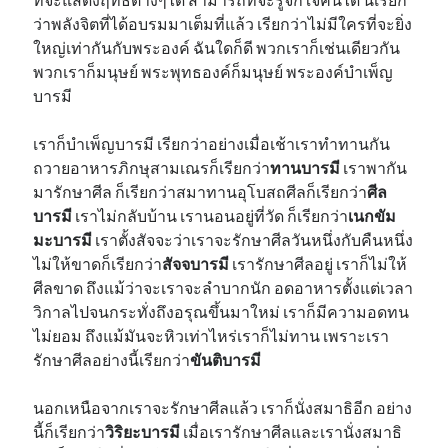
ว่าพลังจิตที่ได้อบรมมาเต็มที่แล้ว เรียกว่าไม่มีใครที่จะยิ่ง
ใหญ่เท่ากันกับพระองค์ ฉันใดก็ดี พวกเราก็เช่นเดียวกัน
พวกเราก็มนุษย์ พระพุทธองค์ก็มนุษย์ พระองค์บำเพ็ญ
บารมี
เราก็บำเพ็ญบารมี เรียกว่าอย่างเมื่อเช้าเราทำทานกัน
ถวายอาหารภิกษุสามเณรก็เรียกว่า
ทานบารมี
เราพากัน
มารักษาศีล ก็เรียกว่าสมาทานอุโบสถศีลก็เรียกว่า
ศีล
บารมี
เราไม่กลับบ้าน เรานอนอยู่ที่วัด ก็เรียกว่า
เนกขัม
มะบารมี
เราตั้งสัจจะว่าเราจะรักษาศีลวันหนึ่งกับคืนหนึ่ง
ไม่ให้ขาดก็เรียกว่า
สัจจบารมี
เรารักษาศีลอยู่ เราก็ไม่ให้
ศีลขาด ถึงแม้ว่าจะเราจะลำบากนัก อดอาหารตั้งแต่เวลา
วิกาลไปจนกระทั่งถึงอรุณขึ้นมาใหม่ เราก็มีความอดทน
ไม่ยอม ถึงแม้มันจะหิวเท่าไหร่เราก็ไม่ทาน เพราะเรา
รักษาศีลอย่างนี้เรียกว่า
ขันติบารมี
นอกเหนือจากเราจะรักษาศีลแล้ว เราก็นั่งสมาธิอีก อย่าง
นี้ก็เรียกว่า
วิริยะบารมี
เมื่อเรารักษาศีลและเรานั่งสมาธิ