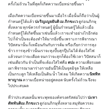
ครั้งไม่ถ้วน ในที่สุดก็เกิดความเบื่อหน่ายขึ้นมา
เมื่อเกิดความเบื่อหน่ายขึ้นมาเมื่อไร เมื่อนั้นก็ถือว่าเป็นผู้
กำหนดรู้ได้แล้ว
ปะริญเญยยันติ เม ภิกขะเว
ดูก่อนภิกษุ
ทั้งหลาย ทุกข์ควรกำหนดรู้ ผู้นั้นกำหนดรู้ได้แล้ว เมื่อ
กำหนดรู้ได้เกิดขึ้นมาเช่นนี้แล้ว เราจะทำอย่างไรอีกต่อ
ไป ก็จำเป็นจะต้องทำให้มากยิ่งขึ้น เพราะการพิจารณา
วิปัสสนานั้น ก็เหมือนกันกับการต้ม หรือเรียกว่าการหุง
ข้าว การหุงข้าวนั้นเราจะหุงปั๊บสุกปุ๊บไม่ได้ ต้องใส่ไฟ
แล้วจนกว่าจะเดือด จนกว่าจะสุกก็ต้องใช้เวลา วิปัสสนาก็
เช่นเดียวกัน จำเป็นที่จะต้องใส่ไฟคือ
ตปะ
ความเพียรแผด
เผา พิจารณาเผาร่างกายอันนี้ให้เป็นจุลมิจุล ให้เหลือ
เป็นกระดูก ให้เหลือเป็นดิน น้ำ ไฟ ลม ให้เกิดความ
นิพพิท
ทาญาณ
ความเบื่อหน่ายอยู่ตลอด นับครั้งไม่ถ้วน จึงจะ
ไปประสบผล
ที่ว่าประสบผลนั้น พระพุทธองค์ทรงตรัสต่อไปว่า
ปะหา
ตัพพันติเม ภิกขะเว
ดูก่อนภิกษุทั้งหลาย สมุทัยควรละ
การละนั้น ละจากตัณหา ความทะเยอทยาน ตัณหา