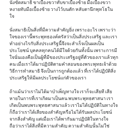
นั่งขัดสมาธิ ขาเบื้องขวาทับขาเบื้องซ้าย มือเบื้องขวา
หงายทับมือเบื้องซ้าย วางไว้บนตัก หลับตานึกพุทโธใน
ใจ
นั่งสมาธิเป็นสิ่งที่มีความสำคัญยิ่ง เพราะอะไร เพราะว่า
ใจของเรานี้พระพุทธองค์ตรัสว่าเป็นสิ่งประเสริฐ และเรา
ทำอย่างไรกับสิ่งประเสริฐนี้จึงจะสำเร็จเป็นผลเป็น
ประโยชน์ บุคคลทุกคนได้มีใจด้วยกันทั้งนั้น เพราะการมี
ใจนั่นเองคือเป็นผู้ที่มีของประเสริฐอยู่ที่ตัวของเราแล้วทุก
คน เมื่อเราได้มาปฏิบัติตามคำสอนของพระพุทธเจ้าด้วย
วิธีการทำสมาธิ จึงเป็นการถูกต้องแล้ว ที่เราได้ปฏิบัติสิ่ง
ประเสริฐให้มีผลประโยชน์แก่ตัวของเรา
ถ้าแม้นว่าเราไม่ได้มาบำเพ็ญทางใจ เราก็จะเสียที เสีย
หายในการที่เราเกิดมาเป็นคน พบพระพุทธศาสนา เรา
เกิดเป็นพบพระพุทธศาสนาแล้ว เราไม่ได้ปฏิบัติในทางใจ
ก็ถือว่าเราได้เสียของสำคัญหรือไม่ได้รับผลประโยชน์
จากสิ่งสำคัญ แต่เมื่อเราได้พากันมาปฏิบัติในทางใจ
ถือว่าเราได้สิ่งที่มีความสำคัญ ความสำคัญนั้นไม่ใช่