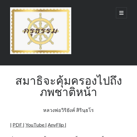
กรุ
open
primary
menu
ธรรม
(GruDhamma.com)
Sidebar
Search
สมาธิจะคุ้มครองไปถึง
ภพชาติหน้า
Recent Comments
หลวงพ่อวิริยังค์ สิรินฺธโร
|
PDF
|
YouTube
|
AnyFlip
|