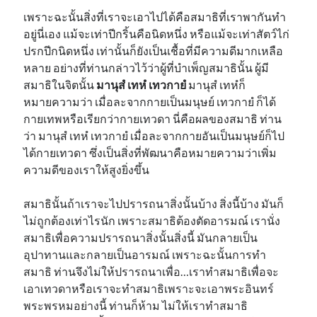
เพราะฉะนั้นสิ่งที่เราจะเอาไปได้คือสมาธิที่เราพากันทำ
อยู่นี่เอง แม้จะเท่าปีกริ้นคือนิดหนึ่ง หรือแม้จะเท่าสัตว์ไก่
ปรกปีกนิดหนึ่ง เท่านั้นก็ยังเป็นเชื้อที่มีความดีมากเหลือ
หลาย อย่างที่ท่านกล่าวไว้ว่าผู้ที่บำเพ็ญสมาธินั้น ผู้มี
สมาธิในจิตนั้น
มานุสํ เทหํ เทวกายํ
มานุสํ เทหํก็
หมายความว่า เมื่อละจากกายเป็นมนุษย์ เทวกายํ ก็ได้
กายเทพหรือเรียกว่ากายเทวดา นี่คือผลของสมาธิ ท่าน
ว่า มานุสํ เทหํ เทวกายํ เมื่อละจากกายอันเป็นมนุษย์ก็ไป
ได้กายเทวดา ซึ่งเป็นสิ่งที่พัฒนาคือหมายความว่าเพิ่ม
ความดีของเราให้สูงยิ่งขึ้น
สมาธินั้นถ้าเราจะไปปรารถนาสิ่งนั้นบ้าง สิ่งนี้บ้าง มันก็
ไม่ถูกต้องเท่าไรนัก เพราะสมาธิต้องตัดอารมณ์ เรานั่ง
สมาธิเพื่อความปรารถนาสิ่งนั้นสิ่งนี้ มันกลายเป็น
อุปาทานและกลายเป็นอารมณ์ เพราะฉะนั้นการทำ
สมาธิ ท่านจึงไม่ให้ปรารถนาเพื่อ…เราทำสมาธิเพื่อจะ
เอาเทวดาหรือเราจะทำสมาธิเพราะจะเอาพระอินทร์
พระพรหมอย่างนี้ ท่านก็ห้าม ไม่ให้เราทำสมาธิ