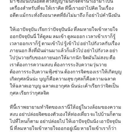
มา ซึ่งมันเป็นอดีต ตัวสัญญามันก็จดจำนำเอามา เป็น
เครื่องสำหรับที่จะให้เราคิด ทีนี้เราอย่าไปคิด ในเรื่อง
อดีต แม้กระทั่งถึงอนาคตที่ยังไม่มาถึง ก็อย่าไปคำนึงมัน
ให้เอาปัจจุบัน เรียกว่าปัจจุปันนัง ที่ลมหายใจเข้าหายใจ
ออกปัจจุบันนี่ ให้ดูลม ลมเข้า ดูลมออก เวลาเข้าเราก็รู้
เวลาออกเราก็รู้ ตามเข้าไป รู้เข้าไป อย่าไปกังวลกับเรื่อง
ภายนอก สิ่งที่มันผ่านมาแล้วก็แล้วไป อย่าไปกังวล อย่า
ไปวุ่นวายกับของภายนอกให้มากนัก จิตมันไม่สงบ คือ
เราต้องการความสงบ ต้องการระงับความวุ่นวาย
ต้องการระงับความฟุ้งซ่าน ต้องการจิตของเราให้เกิดบุญ
เกิดกุศลนั่นน่ะ บุญก็คือความสุข กุศลก็คือความฉลาด
ให้ฉลาดเอาบุญ ฉลาดเอากุศล นั่นน่ะเค้าเรียกว่าจิตเป็น
กุศล เรียกว่ากุศลจิต
ทีนี้เราพยายามทำจิตของเรานี่ให้อยู่ในวงล้อมของความ
สงบ อย่าปล่อยจิตของตัวเองให้ท่องเที่ยว จะไปบ้านก็ตาม
ไปที่ไหนก็ตาม อย่าปล่อยไป ให้เอาปัจจุปันนัง เอาปัจจุบัน
นี่ ที่ลมหายใจเข้าหายใจออกอยู่เนี่ย หายใจเข้าเราก็ว่า