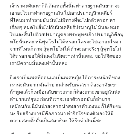
เจ้าราคะตัณหาก็ดี ต้นเหตุทั้งนั้น ทำลายฐานมันยาก จะ
เอาอะไรมาทำลายฐานมัน ไปเอาปรมาณูนิวเคลียร์
ที่ไหนมาทำลายมัน มันไม่มีทางที่จะไปกลัวหรอก หา
เรื่อยๆ หมดไปสิ้นไปกับนิวเคลียร์ปรมาณูไม่ มันจะหมด
ไปและสิ้นไปด้วยปรมาณูของพระพุทธเจ้า ปรมาณูก็คือพุ
ทโธนั่นหละ หนีพุทโธไม่ได้หรอก ใครจะไปเอาอะไรมา
จากที่ไหนก็ตาม สู้พุทโธไม่ได้ ถ้าจะเอาจริงๆ สู้พุทโธไม่
ได้หรอก ขอให้มั่นคงในจิตเราเท่านั้นหละ ขอให้จิตของ
เรามีความมั่นคงเท่านั้นหละ
ยิ่งเราเป็นเพศที่อ่อนแอเป็นเพศหญิง ไอ้ภาระหน้าที่ของ
เราน่ะมันมาก มันลำบากสำหรับเพศเรา ต้องอาศัยเขา
ถ้าพูดแล้วก็เหมือนกับชาวเกาะ ก็ต้องเกาะเขาอยู่นั่นน่ะ
ลำบากแท้ๆนะ ก่อนที่เราจะเอาตัวรอดมันก็ลำบาก
เหมือนกัน นี่มันน่าสงสาร น่าสงสารตัวเองนะ ก็ให้รีบซะ
นะ รีบสร้างบารมีคือภาวนา ทำจิตใจของตัวเองให้มี
ความสงบตั้งมั่นเป็นสมาธินะ ให้รีบทำอันนี้ซะ