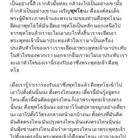
เป็นอย่างนี้สิ เรากลัวมั้ยหละ กลัวจะไปเป็นอย่างเขามั้ย
ถ้ากลัวเป็นอย่างเขานะ เจริญ
พุทโธ
น่ะ คือองค์สมเด็จ
พระผู้มีพระภาคเจ้าและพระนามของท่านคือพุทโธน่ะ
ยึดเอาพุทโธให้มั่น ยึดเอาพุทโธเป็นหลัก นอกเหนือไป
จากพุทโธแล้วเราจะไม่เอาอะไรทั้งสิ้น เราจะยึดเอา
พระพุทธเจ้านั้นมาประคองหัวใจเรา มาเป็นเครื่อง
ประดับหัวใจของเรา เราจะยึดเอาพระพุทธเจ้ามาประทับ
ในหัวใจของพวกเรา นอกจากอื่นเราจะไม่เอาประทับ เรา
จะเอาหัวใจของเรานี่รองรับเอาซึ่งพระพุทธเจ้า คือพุ
ทโธ
เมื่อเรารู้ว่าเรารองรับเอาซึ่งพุทโธแล้ว ดึงพุทโธเข้าไป
เอาไปตั้งต้นนั้นน่ะ ตั้งตรงไหนหละ เดี๋ยวนี้มันรู้อยู่ตรง
ไหน เดี๋ยวนี้มันคิดอยู่ตรงไหน ก็เอาพระพุทธเจ้าลงตรง
นั้นน่ะ คือพุทโธนั่นน่ะ อย่ามาไว้แต่ปลายจมูกอย่างเดียว
นะ เอาไปตั้งไว้ตรงกลางหน้าอกบ้างนะ ตั้งตรงที่มันคิด
มันคิดตรงไหน มันปรุงตรงไหน มันแต่งตรงไหนนั่นน่ะ
มันฟุ้งซ่านตรงไหน มันรำคาญตรงไหน เอาพระพุทธเจ้า
ไปตั้งลงตรงนั้น พระพุทธเจ้าก็คือพุทโธน่ะ เอานามลงไป