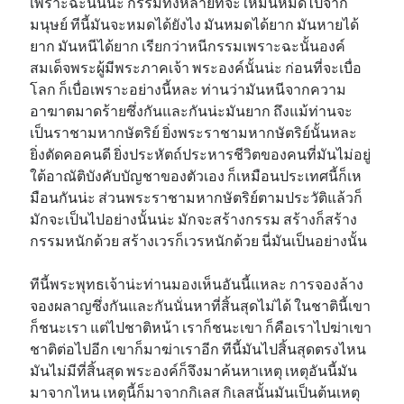
เพราะฉะนั้นน่ะ กรรมทั้งหลายที่จะให้มันหมดไปจาก
มนุษย์ ทีนี้มันจะหมดได้ยังไง มันหมดได้ยาก มันหายได้
ยาก มันหนีได้ยาก เรียกว่าหนีกรรมเพราะฉะนั้นองค์
สมเด็จพระผู้มีพระภาคเจ้า พระองค์นั้นน่ะ ก่อนที่จะเบื่อ
โลก ก็เบื่อเพราะอย่างนี้หละ ท่านว่ามันหนีจากความ
อาฆาตมาดร้ายซึ่งกันและกันน่ะมันยาก ถึงแม้ท่านจะ
เป็นราชามหากษัตริย์ ยิ่งพระราชามหากษัตริย์นั้นหละ
ยิ่งตัดคอคนดี ยิ่งประหัตถ์ประหารชีวิตของคนที่มันไม่อยู่
ใต้อาณัติบังคับบัญชาของตัวเอง ก็เหมือนประเทศนี้ก็เห
มือนกันน่ะ ส่วนพระราชามหากษัตริย์ตามประวัติแล้วก็
มักจะเป็นไปอย่างนั้นน่ะ มักจะสร้างกรรม สร้างก็สร้าง
กรรมหนักด้วย สร้างเวรก็เวรหนักด้วย นี่มันเป็นอย่างนั้น
ทีนี้พระพุทธเจ้าน่ะท่านมองเห็นอันนี้แหละ การจองล้าง
จองผลาญซึ่งกันและกันนั่นหาที่สิ้นสุดไม่ได้ ในชาตินี้เขา
ก็ชนะเรา แต่ไปชาติหน้า เราก็ชนะเขา ก็คือเราไปฆ่าเขา
ชาติต่อไปอีก เขาก็มาฆ่าเราอีก ทีนี้มันไปสิ้นสุดตรงไหน
มันไม่มีที่สิ้นสุด พระองค์ก็จึงมาค้นหาเหตุ เหตุอันนี้มัน
มาจากไหน เหตุนี้ก็มาจากกิเลส กิเลสนั้นมันเป็นต้นเหตุ