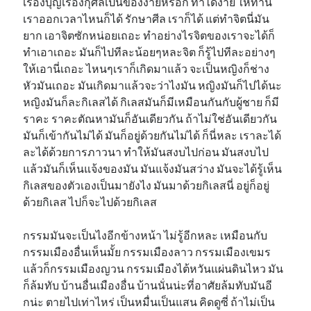
เรื่องบุญเรื่องกุศลเป็นของง่ายหรอก ทำได้ง่าย ให้ทาน
เราออกเวลาไหนก็ได้ รักษาศีล เราก็ได้ แต่ทำจิตนี่มัน
ยาก เอาจิตซักหน่อยเถอะ ทำอย่างไรจิตของเราจะได้ก็
ทำเอาเถอะ มันก็ไปทีละน้อยๆหละจิต ก็รู้ไปทีละอย่างๆ
ให้เอานี่เถอะ ไหนๆเราก็เกิดมาแล้ว จะเป็นหญิงก็ช่าง
หัวมันเถอะ มันเกิดมาแล้วจะว่าไงมัน หญิงมันก็ไปได้นะ
หญิงมันก็ละกิเลสได้ กิเลสมันก็มีเหมือนกันกับผู้ชาย ก็มี
ราคะ ราคะตัณหามันก็อันเดียวกัน ถ้าไม่ใช่อันเดียวกัน
มันก็เข้ากันไม่ได้ มันก็อยู่ด้วยกันไม่ได้ ก็นี่หละ เราละได้
ละได้ด้วยการภาวนา ทำให้มันสงบไปก่อน มันสงบไป
แล้วมันก็เห็นแจ้งของมัน มันแจ้งมันสว่าง มันจะได้รู้เห็น
กิเลสของตัวเองเป็นมายังไง มันมาด้วยกิเลสนี่ อยู่ก็อยู่
ด้วยกิเลส ไปก็จะไปด้วยกิเลส
กรรมมันจะเป็นไงอีกข้างหน้า ไม่รู้อีกหละ เหมือนกับ
กรรมเมืองอื่นเห็นมั้ย กรรมเมืองลาว กรรมเมืองเขมร
แล้วก็กรรมเมืองญวน กรรมเมืองไต้หวันแผ่นดินไหว มัน
ก็ล้มทับ บ้านอื่นเมืองอื่น บ้านนั่นน่ะที่อาศัยล้มทับมันอี
กน่ะ ตายไปเท่าไหร่ เป็นหมื่นเป็นแสน คิดดูซี่ ถ้าไม่เป็น