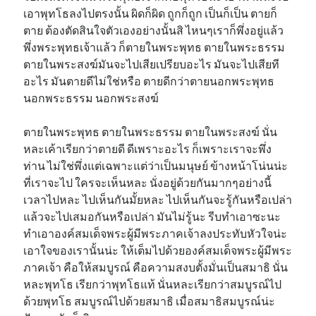
เอาพุทโธลงไปตรงนั้น ผิดก็ผิด ถูกก็ถูก เป็นก็เป็น ตายก็
ตาย ต้องตัดสินใจตัวเองอย่างนั้นสิ ไหนๆเราก็พึ่งอยู่แล้ว
พึ่งพระพุทธเจ้าแล้ว ก็ตายในพระพุทธ ตายในพระธรรม
ตายในพระสงฆ์มันจะไปเสียเปรียบอะไร มันจะไปเสียที
อะไร มันตายดีไม่ใช่หรือ ตายดีกว่าตายนอกพระพุทธ
นอกพระธรรม นอกพระสงฆ์
ตายในพระพุทธ ตายในพระธรรม ตายในพระสงฆ์ นั่น
หละเค้าเรียกว่าตายดี ดีเพราะอะไร ก็เพราะเราจะพึ่ง
ท่าน ไม่ใช่พึ่งแต่เฉพาะแต่ว่าเป็นมนุษย์ ข้างหน้าโน่นน่ะ
ที่เราจะไป ใครจะเห็นหละ นั่งอยู่ด้วยกันมากๆอย่างนี้
เวลาไปหละ ไปเห็นกันมั้ยหละ ไปเห็นกันจะรู้กันหรือเปล่า
แล้วจะไปเสมอกันหรือเปล่า มันไม่รู้นะ รีบทำเอาซะนะ
ทำเอาองค์สมเด็จพระผู้มีพระภาคเจ้าลงประทับหัวใจน่ะ
เอาใจของเรานั้นน่ะ ให้เต็มไปด้วยองค์สมเด็จพระผู้มีพระ
ภาคเจ้า คือให้สมบูรณ์ คือความสงบตั้งมั่นเป็นสมาธิ นั่น
หละพุทโธ เรียกว่าพุทโธแท้ นั่นหละเรียกว่าสมบูรณ์ไป
ด้วยพุทโธ สมบูรณ์ไปด้วยสมาธิ เมื่อสมาธิสมบูรณ์น่ะ