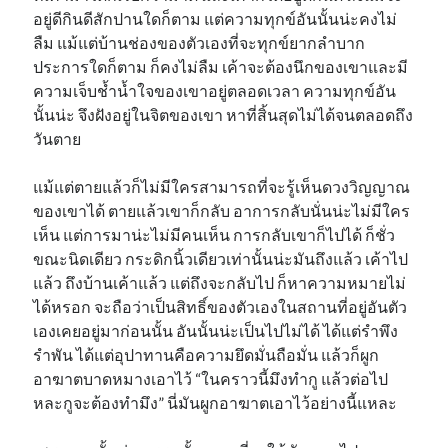
อยู่ดีกินดีสักปานใดก็ตาม แต่ความทุกข์อันนั้นน่ะคงไม่
ลืม แม้แต่บ้านช่องของตัวเองที่จะทุกข์ยากลำบาก
ประการใดก็ตาม ก็คงไม่ลืม เค้าจะต้องนึกของเขาและมี
ความเจ็บช้ำน้ำใจของเขาอยู่ตลอดเวลา ความทุกข์อัน
นั้นน่ะ จึงฝังอยู่ในจิตของเขา หาที่สิ้นสุดไม่ได้จนตลอดถึง
วันตาย
แม้แต่ตายแล้วก็ไม่มีใครสามารถที่จะรู้เห็นดวงวิญญาณ
ของเขาได้ ตายแล้วเขาก็กลับ อาการกลับนั่นน่ะไม่มีใคร
เห็น แต่การมาน่ะไม่มีคนเห็น การกลับเขาก็ไปได้ ก็ชั่ว
ขณะนิดเดียว กระดิกนิ้วเดียวเท่านั้นน่ะมันถึงแล้ว เค้าไป
แล้ว ถึงบ้านเค้าแล้ว แต่ถึงจะกลับไป ก็หาความหมายไม่
ได้หรอก จะถือว่าเป็นสิทธิ์ของตัวเองในสถานที่อยู่อันตัว
เองเคยอยู่มาก่อนนั้น อันนั้นน่ะเป็นไปไม่ได้ ได้แต่รำพึง
รำพัน ได้แต่อุปาทานคือความยึดมั่นถือมั่น แล้วก็ผูก
อาฆาตบาดหมางเอาไว้ “ในคราวนี้มึงทำกู แล้วต่อไป
หละกูจะต้องทำมึง” นี่มันผูกอาฆาตเอาไว้อย่างนี้แหละ