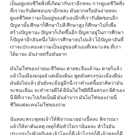
เป็นอยู่แห่งชีวิตสิ่งที่เกิดมากับเราอีกหละ การดูแลชีวิตสิ่ง
ที่เราจะรับผิดชอบเขาอีกหละ มันยากหรือมันง่ายหละ
ดูแลชีวิตความเป็นอยู่ของตัวเองอีกที่เรารับผิดชอบอีก
ปัญหามั้ย ศึกษาก็ศึกษาไปสิ ศึกษาสูง ก็ศึกษาไปก็เพื่อ
สร้างปัญหาน่ะ ปัญหาก็เกิดขึ้นอีก ปัญหาอยู่ในการศึกษา
ก็ปัญหาอีกอันหนึ่ง ได้การศึกษาจบไปแล้ว ไอ้ปัญหาอันที่
เราจะประคองความเป็นอยู่ของตัวเองที่เหมาะสม ที่เรา
ได้มาน่ะ มันง่ายหรือมันยาก
มันไม่ใช่ของง่ายนะชีวิตนะ ตายซะจึงแล้วนะ ตายก็แล้ว
แล้วในเมืองมนุษย์ แต่เมืองผีน่ะ พูดมันตรงๆน่ะเมืองผีน่ะ
มันยังไม่แล้ว มันยังจะมีอยู่อีกนี่ เราทำแค่นี้อย่าคิดว่ามัน
จะชนะผีนะ จะทำลายผีได้ ผีนั่นไม่ใช่ผีที่อื่นหรอก ผีตัวเอง
นี่ ผีที่เราจะไปเกิดเป็นผี มันลำบาก มันไม่ใช่ของง่ายนี่
ชีวิตแต่ละคนไม่ใช่ของง่าย
นั่นหละพระพุทธเจ้าให้พิจารณาอย่างนี้หละ พิจารณา
แล้วให้หาต้นเหตุ เหตุก็คือหัวใจเรานั่นหละ หัวใจอัน
ประกอบไปด้วยกิเลส เจ้าโลภก็ดี เจ้าโกรธก็ดี เจ้าหลงก็ดี