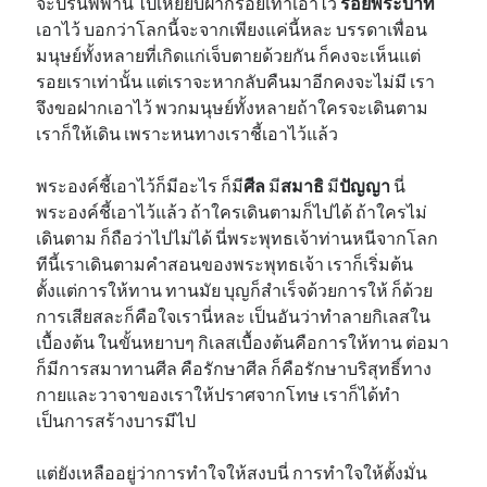
จะปรินิพพาน ไปเหยียบฝากรอยเท้าเอาไว้
รอยพระบาท
เอาไว้ บอกว่าโลกนี้จะจากเพียงแค่นี้หละ บรรดาเพื่อน
มนุษย์ทั้งหลายที่เกิดแก่เจ็บตายด้วยกัน ก็คงจะเห็นแต่
รอยเราเท่านั้น แต่เราจะหากลับคืนมาอีกคงจะไม่มี เรา
จึงขอฝากเอาไว้ พวกมนุษย์ทั้งหลายถ้าใครจะเดินตาม
เราก็ให้เดิน เพราะหนทางเราชี้เอาไว้แล้ว
พระองค์ชี้เอาไว้ก็มีอะไร ก็มี
ศีล
มี
สมาธิ
มี
ปัญญา
นี่
พระองค์ชี้เอาไว้แล้ว ถ้าใครเดินตามก็ไปได้ ถ้าใครไม่
เดินตาม ก็ถือว่าไปไม่ได้ นี่พระพุทธเจ้าท่านหนีจากโลก
ทีนี้เราเดินตามคำสอนของพระพุทธเจ้า เราก็เริ่มต้น
ตั้งแต่การให้ทาน ทานมัย บุญก็สำเร็จด้วยการให้ ก็ด้วย
การเสียสละก็คือใจเรานี่หละ เป็นอันว่าทำลายกิเลสใน
เบื้องต้น ในขั้นหยาบๆ กิเลสเบื้องต้นคือการให้ทาน ต่อมา
ก็มีการสมาทานศีล คือรักษาศีล ก็คือรักษาบริสุทธิ์ทาง
กายและวาจาของเราให้ปราศจากโทษ เราก็ได้ทำ
เป็นการสร้างบารมีไป
แต่ยังเหลืออยู่ว่าการทำใจให้สงบนี่ การทำใจให้ตั้งมั่น