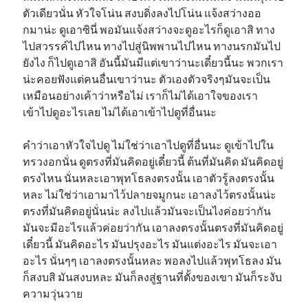
ตัวเดียวนั่น หัวใจโน่น สงบดิ่งลงไปโน่น แจ้งสว่างออ
กมาน่ะ ดูเอาซินี่ พอมันแจ้งสว่างจะดูอะไรก็ดูเอาสิ ทาง
ไปสวรรค์ไปไหน ทางไปสู่นิพพานไปไหน ทางนรกมันไป
ยังไง ก็ไปดูเอาสิ อันนี้มันมีแต่เขาว่านะเดี๋ยวนี้นะ พวกเรา
น่ะคอยฟังแต่คนอื่นเขาว่านะ ตัวเองตัวจริงๆมันจะเป็น
เหมือนอย่างเค้าว่าหรือไม่ เราก็ไม่ได้เอาใจของเรา
เข้าไปดูอะไรเลย ไม่ได้เอาเข้าไปดูที่อื่นนะ
คำว่าเอาหัวใจไปดู ไม่ใช่ว่าเอาไปดูที่อื่นนะ ดูเข้าไปใน
ทรวงอกนั่น ดูตรงที่มันคิดอยู่เดี๋ยวนี้ ต้นที่มันคิด มันคิดอยู่
ตรงไหน นั่นหละเอาพุทโธลงตรงนั้น เอาตัวรู้ลงตรงนั้น
หละ ไม่ใช่ว่าเอามาไว้ปลายจมูกนะ เอาลงไว้ตรงนั้นน่ะ
ตรงที่มันคิดอยู่นั่นน่ะ ลงไปแล้วมันจะเป็นไงค่อยว่ากัน
มันจะมีอะไรแล้วค่อยว่ากัน เอาลงตรงนั้นตรงที่มันคิดอยู่
เดี๋ยวนี้ มันคิดอะไร มันปรุงอะไร มันแต่งอะไร มันจะเอา
อะไร นั่นๆๆ เอาลงตรงนั้นหละ พอลงไปแล้วพุทโธลง มัน
ก็สงบสิ มันสงบหละ มันก็ลงสู่ฐานที่ตั้งของเขา มันก็ระงับ
ความวุ่นวาย