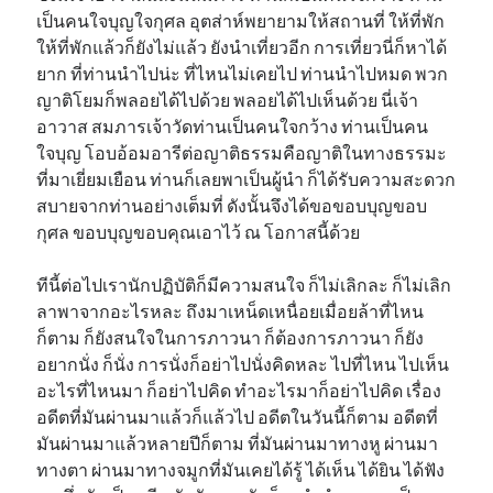
เป็นคนใจบุญใจกุศล อุตส่าห์พยายามให้สถานที่ ให้ที่พัก
ให้ที่พักแล้วก็ยังไม่แล้ว ยังนำเที่ยวอีก การเที่ยวนี่ก็หาได้
ยาก ที่ท่านนำไปน่ะ ที่ไหนไม่เคยไป ท่านนำไปหมด พวก
ญาติโยมก็พลอยได้ไปด้วย พลอยได้ไปเห็นด้วย นี่เจ้า
อาวาส สมภารเจ้าวัดท่านเป็นคนใจกว้าง ท่านเป็นคน
ใจบุญ โอบอ้อมอารีต่อญาติธรรมคือญาติในทางธรรมะ
ที่มาเยี่ยมเยือน ท่านก็เลยพาเป็นผู้นำ ก็ได้รับความสะดวก
สบายจากท่านอย่างเต็มที่ ดังนั้นจึงได้ขอขอบบุญขอบ
กุศล ขอบบุญขอบคุณเอาไว้ ณ โอกาสนี้ด้วย
ทีนี้ต่อไปเรานักปฏิบัติก็มีความสนใจ ก็ไม่เลิกละ ก็ไม่เลิก
ลาพาจากอะไรหละ ถึงมาเหน็ดเหนื่อยเมื่อยล้าที่ไหน
ก็ตาม ก็ยังสนใจในการภาวนา ก็ต้องการภาวนา ก็ยัง
อยากนั่ง ก็นั่ง การนั่งก็อย่าไปนั่งคิดหละ ไปที่ไหน ไปเห็น
อะไรที่ไหนมา ก็อย่าไปคิด ทำอะไรมาก็อย่าไปคิด เรื่อง
อดีตที่มันผ่านมาแล้วก็แล้วไป อดีตในวันนี้ก็ตาม อดีตที่
มันผ่านมาแล้วหลายปีก็ตาม ที่มันผ่านมาทางหู ผ่านมา
ทางตา ผ่านมาทางจมูกที่มันเคยได้รู้ ได้เห็น ได้ยิน ได้ฟัง