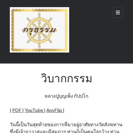
กรุ
open
primary
menu
ธรรม
(GruDhamma.com)
Sidebar
Search
วิบากกรรม
หลวงปู่บุญเพ็ง กัปปโก
Recent Comments
|
PDF
|
YouTube
|
AnyFlip
|
วันนี้เป็นวันสุดท้ายของการที่มาอยู่อาศัยทางวัดสังฆทาน
ซึ่งมีเจ้าอาวาสและมีสมภาร ท่านก็เป็นคนใจกว้าง ท่าน