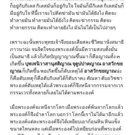
ก็อยู่กับกิเลส กิเลสมันก็อยู่กับใจ ใจมันก็มีกิเลส กิเลสมันก็
มีอยู่กับใจ ทีนี้เราจะไปคิดฆ่ามัน ฆ่ามันได้ยังไง คิดจะ
ทำลายมัน ทำลายมันได้ยังไง คิดจะฆ่ากรรม คิดจะ
ทำลายกรรม คิดจะทำลายยังไง มันไม่ได้เป็นไปง่ายๆ
เพราะฉะนั้นพระพุทธเจ้าจึงยอมเสียสละชีวิตมานั่งสมาธิ
ภาวนาน่ะ จนจิตใจของพระองค์นั้นมีความสงบตั้งมั่น
เป็นสมาธิ แล้วก็เกิดปัญญาญาณขึ้นมา ก็คือญาณทั้ง ๓ ​
เกิดขึ้น
บุพเพนิวาสานุสติญาณ จุตูปปาตญาณ อาสวักขย
ญาณ
ก็เกิดขึ้น พอเกิดขึ้นก็ดับเหตุได้
อาสวักขยญาณ
น่ะ
ก็คือดับเหตุ ก็คือดับกิเลสได้ก็ดับราคะ ตัณหา ดับอวิชชา
พระองค์ดับเหตุได้แล้วพระองค์ก็จึงหนีจากกรรมจากเวร
กรรมเวรทั้งหลายก็เลยไม่ได้ตามพระองค์
เมื่อพระองค์จะหนีจากโลก เมื่อพระองค์พ้นจากโลกแล้ว
พระองค์ก็จึงอำลาโลก บอกว่า โลกนี้เราไม่ได้มาอีกแล้ว
พระองค์แต่ละพระองค์จึงได้เหยียบเอาก้อนหิน หินแข็ง
ขนาดไหนหละ แต่เมื่อพระองค์ไปเหยียบก่อนที่พระองค์