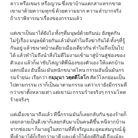
ลาว หรือเขมร หรือญวน ซึ่งเขาบ้านแตกสาแหรกขาด
เขามาด้วยความทุกข์ ด้วยความยาก ความลำบากจริง
ถ้าเราพิจารณาเรื่องของกรรมแล้ว
แต่เขาเป็นมาได้ยังไง ทั้งๆที่มนุษย์ด้วยกันน่ะ ยังพูดกัน
ไม่รู้เรื่อง มนุษย์ด้วยกันแล้วมันทำไมถึงฆ่ากันได้ ทั้งๆที่รู้
กันอยู่ แล้วขนาดบ้านเดียวเมืองเดียวกัน ทำไมถึงเป็นไป
ได้ แล้วทำไมถึงนำสิ่งไม่ดีไม่งามเข้ามาสู่บ้านสู่ช่องของ
ตัวเอง แล้วก็มาขับไล่ญาติพี่น้องของตัวเอง ให้แตกบ้าน
แตกเมือง อันนี้น่ะมันหนักขนาดไหน กรรมอันนั้นมันกร
รมร้ายน่ะ เรียกว่า
กมฺมุนา วตฺตตีโลโก
สัตว์โลกย่อมเป็น
ไปตามกรรม เราก็เป็นมาตามกรรม แต่ว่าเรายังมีกรรมดี
กว่าเขาตั้งหลายเท่า แต่เขาน่ะกรรมร้ายจริงๆ กรรมโหด
ร้ายจริงๆ
แต่เมื่อเขามาถึงแล้ว ทีนี้กรรมมันก็เลยกลับกัน ของร้ายก็
เลยกลายเป็นดี เขาก็เลยกลับมาเป็นคนดีขึ้น หนีจากบ้าน
จากช่องมา ก็มาอยู่ในสถานที่ที่เจริญและอุดมสมบูรณ์ ผู้
ที่เค้ามาได้ก็เรียกว่ามาดี และเค้าก็ได้อยู่ดีกินดี ถึงแม้จะ