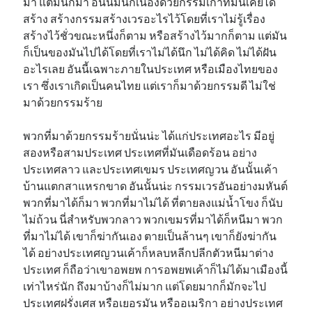
มา แต่มันก็มา อันนี้มันก็เนื่องด้วยกรรมเก่าที่มันเคยได้
สร้าง สร้างกรรมสร้างเวรอะไรไว้โดยที่เราไม่รู้เรื่อง
สร้างไว้ชั่วขณะหนึ่งก็ตาม หรือสร้างไว้มากก็ตาม แต่มัน
ก็เป็นของมันไปได้โดยที่เราไม่ได้นึก ไม่ได้คิด ไม่ได้ฝัน
อะไรเลย อันนี้เฉพาะภายในประเทศ หรือเมืองไทยของ
เรา ซึ่งเราเกิดเป็นคนไทย แต่เราก็มาด้วยกรรมดี ไม่ใช่
มาด้วยกรรมร้าย
พวกที่มาด้วยกรรมร้ายนั่นน่ะ ได้แก่ประเทศอะไร มีอยู่
สองหรือสามประเทศ ประเทศที่มันเดือดร้อน อย่าง
ประเทศลาว และประเทศเขมร ประเทศญวน อันนั้นเค้า
บ้านแตกสาแหรกขาด อันนั้นน่ะ กรรมเวรอันอย่างมหันต์
พวกที่มาได้ก็มา พวกที่มาไม่ได้ ที่ตายลงแม่น้ำโขง ก็นับ
ไม่ถ้วน นี่สำหรับพวกลาว พวกเขมรที่มาได้ก็หนีมา พวก
ที่มาไม่ได้ เขาก็ฆ่ากันเอง ตายเป็นล้านๆ เขาก็ยังฆ่ากัน
ได้ อย่างประเทศญวนเค้าก็หลบหลีกปลีกตัวหนีมาต่าง
ประเทศ ก็ถือว่าเขาอพยพ การอพยพเค้าก็ไม่ได้มาเมืองนี้
เท่าไหร่นัก ถึงมาบ้างก็ไม่มาก แต่โดยมากก็มักจะไป
ประเทศฝรั่งเศส หรือเยอรมัน หรืออเมริกา อย่างประเทศ