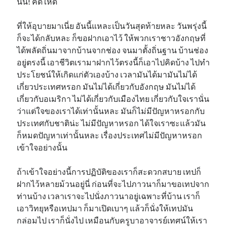
นั่น! คิดให้ดี
ที่ให้อุบายมาเนี่ย อันนี้แหละเป็นวันสุดท้ายหละ วันพรุ่งนี้
ก็จะได้กลับหละ ก็ขอฝากเอาไว้ ให้พวกเราชาวอังกฤษที่
ได้พลัดถิ่นมาจากบ้านจากช่อง จนมาตั้งถิ่นฐาน บ้านช่อง
อยู่ตรงนี้ เอาชีวิตเรามาฝากไว้ตรงนี้ก็เอาไปคิดบ้าง ไปทำ
ประโยชน์ให้เกิดแก่ตัวเองบ้าง เวลามันได้มามันไม่ได้
เกี่ยวประเทศหรอก มันไม่ได้เกี่ยวกับอังกฤษ มันไม่ได้
เกี่ยวกับอเมริกา ไม่ได้เกี่ยวกับเมืองไทย เกี่ยวกับใจเรานั่น
ว่าแต่ใจของเราได้เท่านั้นหละ มันก็ไม่มีปัญหาหรอกกับ
ประเทศกับชาติน่ะ ไม่มีปัญหาหรอก ได้ใจเราซะแล้วมัน
ก็หมดปัญหาเท่านั้นหละ เรื่องประเทศไม่มีปัญหาหรอก
เข้าใจอย่างนั้น
ถ้าเข้าใจอย่างนี้การปฏิบัติของเราก็สะดวกสบาย เทปก็
ฝากไว้หลายม้วนอยู่นี่ ก่อนที่จะไปภาวนาก็มาขอเทปจาก
ท่านบ้าง เวลาเราจะไปนั่งภาวนาอยู่เฉพาะที่บ้าน เราก็
เอาวิทยุหรือเทปมา ก็มาเปิดเบาๆ แล้วก็นั่งให้เทปมัน
กล่อมไป เราก็นั่งไป เหมือนกับครูบาอาจารย์เทศน์ให้เรา