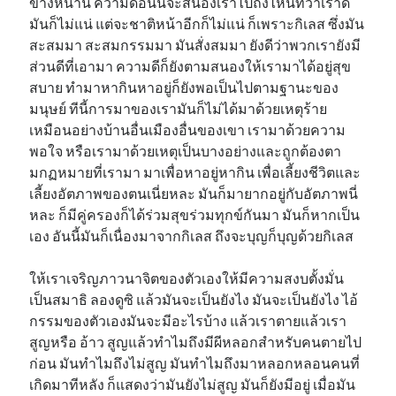
ข้างหน้านี่ ความดีอันนี้จะสนองเราไปถึงไหนที่ว่าเราดี
มันก็ไม่แน่ แต่จะชาติหน้าอีกก็ไม่แน่ ก็เพราะกิเลส ซึ่งมัน
สะสมมา สะสมกรรมมา มันสั่งสมมา ยังดีว่าพวกเรายังมี
ส่วนดีที่เอามา ความดีก็ยังตามสนองให้เรามาได้อยู่สุข
สบาย ทำมาหากินหาอยู่ก็ยังพอเป็นไปตามฐานะของ
มนุษย์ ทีนี้การมาของเรามันก็ไม่ได้มาด้วยเหตุร้าย
เหมือนอย่างบ้านอื่นเมืองอื่นของเขา เรามาด้วยความ
พอใจ หรือเรามาด้วยเหตุเป็นบางอย่างและถูกต้องตา
มกฏหมายที่เรามา มาเพื่อหาอยู่หากิน เพื่อเลี้ยงชีวิตและ
เลี้ยงอัตภาพของตนเนี่ยหละ มันก็มายากอยู่กับอัตภาพนี่
หละ ก็มีคู่ครองก็ได้ร่วมสุขร่วมทุกข์กันมา มันก็หากเป็น
เอง อันนี้มันก็เนื่องมาจากกิเลส ถึงจะบุญก็บุญด้วยกิเลส
ให้เราเจริญภาวนาจิตของตัวเองให้มีความสงบตั้งมั่น
เป็นสมาธิ ลองดูซิ แล้วมันจะเป็นยังไง มันจะเป็นยังไง ไอ้
กรรมของตัวเองมันจะมีอะไรบ้าง แล้วเราตายแล้วเรา
สูญหรือ อ้าว สูญแล้วทำไมถึงมีผีหลอกสำหรับคนตายไป
ก่อน มันทำไมถึงไม่สูญ มันทำไมถึงมาหลอกหลอนคนที่
เกิดมาทีหลัง ก็แสดงว่ามันยังไม่สูญ มันก็ยังมีอยู่ เมื่อมัน