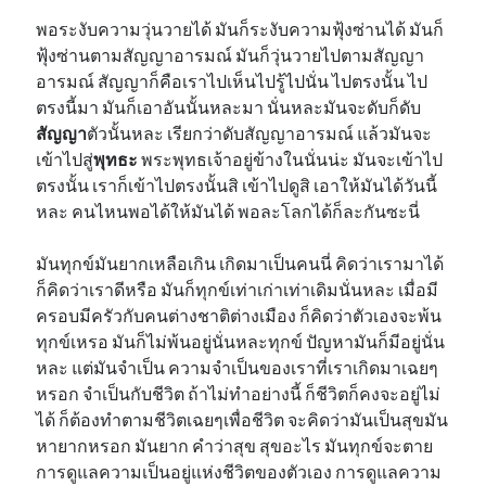
พอระงับความวุ่นวายได้ มันก็ระงับความฟุ้งซ่านได้ มันก็
ฟุ้งซ่านตามสัญญาอารมณ์ มันก็วุ่นวายไปตามสัญญา
อารมณ์ สัญญาก็คือเราไปเห็นไปรู้ไปนั่น ไปตรงนั้น ไป
ตรงนี้มา มันก็เอาอันนั้นหละมา นั่นหละมันจะดับก็ดับ
สัญญา
ตัวนั้นหละ เรียกว่าดับสัญญาอารมณ์ แล้วมันจะ
เข้าไปสู่
พุทธะ
พระพุทธเจ้าอยู่ข้างในนั่นน่ะ มันจะเข้าไป
ตรงนั้น เราก็เข้าไปตรงนั้นสิ เข้าไปดูสิ เอาให้มันได้วันนี้
หละ คนไหนพอได้ให้มันได้ พอละโลกได้ก็ละกันซะนี่
มันทุกข์มันยากเหลือเกิน เกิดมาเป็นคนนี่ คิดว่าเรามาได้
ก็คิดว่าเราดีหรือ มันก็ทุกข์เท่าเก่าเท่าเดิมนั่นหละ เมื่อมี
ครอบมีครัวกับคนต่างชาติต่างเมือง ก็คิดว่าตัวเองจะพ้น
ทุกข์เหรอ มันก็ไม่พ้นอยู่นั่นหละทุกข์ ปัญหามันก็มีอยู่นั่น
หละ แต่มันจำเป็น ความจำเป็นของเราที่เราเกิดมาเฉยๆ
หรอก จำเป็นกับชีวิต ถ้าไม่ทำอย่างนี้ ก็ชีวิตก็คงจะอยู่ไม่
ได้ ก็ต้องทำตามชีวิตเฉยๆเพื่อชีวิต จะคิดว่ามันเป็นสุขมัน
หายากหรอก มันยาก คำว่าสุข สุขอะไร มันทุกข์จะตาย
การดูแลความเป็นอยู่แห่งชีวิตของตัวเอง การดูแลความ