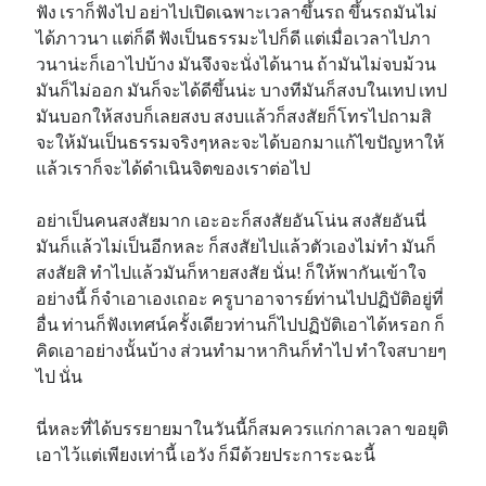
ฟัง เราก็ฟังไป อย่าไปเปิดเฉพาะเวลาขึ้นรถ ขึ้นรถมันไม่
ได้ภาวนา แต่ก็ดี ฟังเป็นธรรมะไปก็ดี แต่เมื่อเวลาไปภา
วนาน่ะก็เอาไปบ้าง มันจึงจะนั่งได้นาน ถ้ามันไม่จบม้วน
มันก็ไม่ออก มันก็จะได้ดีขึ้นน่ะ บางทีมันก็สงบในเทป เทป
มันบอกให้สงบก็เลยสงบ สงบแล้วก็สงสัยก็โทรไปถามสิ
จะให้มันเป็นธรรมจริงๆหละจะได้บอกมาแก้ไขปัญหาให้
แล้วเราก็จะได้ดำเนินจิตของเราต่อไป
อย่าเป็นคนสงสัยมาก เอะอะก็สงสัยอันโน่น สงสัยอันนี่
มันก็แล้วไม่เป็นอีกหละ ก็สงสัยไปแล้วตัวเองไม่ทำ มันก็
สงสัยสิ ทำไปแล้วมันก็หายสงสัย นั่น! ก็ให้พากันเข้าใจ
อย่างนี้ ก็จำเอาเองเถอะ ครูบาอาจารย์ท่านไปปฏิบัติอยู่ที่
อื่น ท่านก็ฟังเทศน์ครั้งเดียวท่านก็ไปปฏิบัติเอาได้หรอก ก็
คิดเอาอย่างนั้นบ้าง ส่วนทำมาหากินก็ทำไป ทำใจสบายๆ
ไป นั่น
นี่หละที่ได้บรรยายมาในวันนี้ก็สมควรแก่กาลเวลา ขอยุติ
เอาไว้แต่เพียงเท่านี้ เอวัง ก็มีด้วยประการะฉะนี้