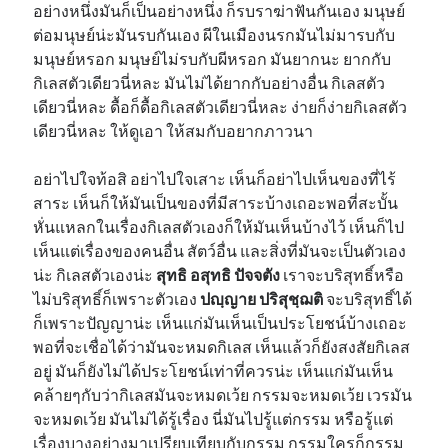
อย่างหนึ่งมันก็เป็นอย่างหนึ่ง ก็รบราฆ่าฟันกันเอง มนุษย์
ต่อมนุษย์น่ะมันรบกันเอง ผีในเมืองนรกมันไม่มารบกับ
มนุษย์หรอก มนุษย์ไม่รบกับผีหรอก มันยากนะ ยากกับ
กิเลสตัวเดียวนี่หละ มันไม่ได้ยากกับอย่างอื่น กิเลสตัว
เดียวนี่หละ ดื้อก็ดื้อกิเลสตัวเดียวนี่หละ ง่ายก็ง่ายกิเลสตัว
เดียวนี่หละ ให้ดูเอา ให้สมกับอยากภาวนา
อย่าไปใจท้อสิ อย่าไปใจเสาะ เห็นก็อย่าไปเห็นของที่ไร้
สาระ เห็นก็ให้มันเป็นของที่มีสาระบ้างเถอะพอที่สะบั้น
หั่นแหลกในเรื่องกิเลสตัวเองก็ให้มันเห็นบ้างไว้ เห็นก็ไป
เห็นแต่เรื่องของคนอื่น สัตว์อื่น และสิ่งที่มันจะเป็นตัวเอง
น่ะ กิเลสตัวเองน่ะ
สุทธิ อสุทธิ ปัจจตัง
เราจะบริสุทธิ์หรือ
ไม่บริสุทธิ์ก็เพราะตัวเอง
ปญฺญาย ปริสุชฺฌติ
จะบริสุทธิ์ได้
ก็เพราะปัญญาน่ะ เห็นแก่มันเห็นเป็นประโยชน์บ้างเถอะ
พอที่จะเชื่อได้ว่ามันจะหมดกิเลส เห็นแล้วก็ยังสงสัยกิเลส
อยู่ มันก็ยังไม่ได้ประโยชน์เท่าที่ควรน่ะ เห็นแก่มันเห็น
คล้ายๆกับว่ากิเลสมันจะหมดเว้ย กรรมจะหมดเว้ย เวรมัน
จะหมดเว้ย มันไม่ได้รู้เรื่อง นี่มันไปรู้แต่กรรม หรือรู้แต่
เรื่องบางอย่างมาเปรียบเทียบกับกรรม กรรมใครก็กรรม