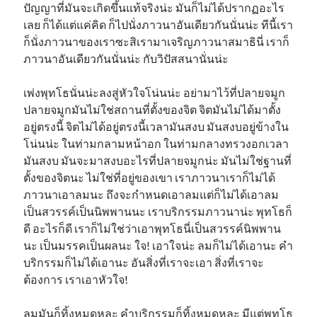
ปัญญาที่มันจะเกิดขึ้นแท้จริงน่ะ มันก็ไม่ได้ปรากฏอะไร
เลย ก็ได้แต่แค่คิด ก็ไปนั่งภาวนาอันเดียวกันนั่นน่ะ ทีนี้เรา
ก็นั่งภาวนาของเราซะสิเรามาเจริญภาวนาสมาธินี่ เราก็
ภาวนาอันเดียวกันนั่นน่ะ กับวิปัสสนานั่นน่ะ
เพ่งพุทโธนั่นน่ะลงสู่หัวใจโน่นน่ะ อย่ามาไว้ที่ปลายจมูก
ปลายจมูกมันไม่ใช่สถานที่ตั้งของจิต จิตมันไม่ได้มาตั้ง
อยู่ตรงนี้ จิตไม่ได้อยู่ตรงนี้เวลามันสงบ มันสงบอยู่ข้างใน
โน่นน่ะ ในท่ามกลามหน้าอก ในท่ามกลางทรวงอกเวลา
มันสงบ มันจะมาสงบอะไรที่ปลายจมูกน่ะ มันไม่ใช่ฐานที่
ตั้งของจิตนะ ไม่ใช่ที่อยู่ของเขา เราภาวนาเราก็ไม่ได้
ภาวนาเอาลมนะ ถึงจะกำหนดเอาลมแต่ก็ไม่ได้เอาลม
เป็นสวรรค์เป็นนิพพานนะ เราบริกรรมภาวนาน่ะ พุทโธก็
ดี อะไรก็ดี เราก็ไม่ใช่ว่าเอาพุทโธนี่เป็นสวรรค์นิพพาน
นะ เป็นมรรคเป็นผลนะ ใจ! เอาใจน่ะ ลมก็ไม่ได้เอานะ คำ
บริกรรมก็ไม่ได้เอานะ อันสิ่งที่เราจะเอา สิ่งที่เราจะ
ต้องการ เราเอาหัวใจ!
ลมมันก็ทิ้งหมดหละ คำบริกรรมก็ทิ้งหมดหละ มีแต่พุทโธ