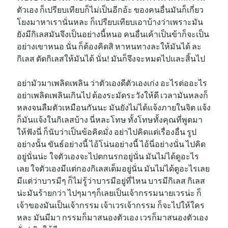
ตัวเอง ก็เปรียบเทียบก็ไม่เป็นอีกอ้ะ ของคนอื่นมันก็เกี่ยว
โยงมาหาเรานั่นหละ ก็เปรียบเทียบเอาบ้างว่าเพราะมัน
ยังมีกิเลสมันจึงเป็นอย่างนี้หนอ คนอื่นเค้าเป็นข้าก็จะเป็น
อย่างเขาหนอ นั่น ก็ต้องคิดสิ หาหนทางละให้มันได้ ละ
กิเลส ตัดกิเลสให้มันได้ นั่น! มันก็จึงจะหมดไปและสิ้นไป
อย่ามัวมาเพลิดเพลิน ว่าตัวเองดีตัวเองเก่ง อะไรต่ออะไร
อย่าเพลิดเพลินเกินไป ต้องระมัดระวังให้ดี เวลามันหลงก็
หลงจนลืมตัวเหมือนกันนะ มันยังไม่ได้แจ้งภายในจิต แจ้ง
ก็มันแจ้งในกิเลสบ้าง นี่หละโทษ ทั้งโทษทั้งคุณที่พูดมา
ให้ฟังนี่ ก็นับว่าเป็นข้อคิดมั่ง อย่าไปคิดแต่เรื่องอื่น รูป
อย่างนั้น ขันธ์อย่างนี้ ไอ้โน่นอย่างนี้ ไอ้นี่อย่างนั่น ไปคิด
อยู่นั่นน่ะ ใจตัวเองจะไปตกนรกอยู่นั่น มันไม่ได้ดูอะไร
เลย ใจตัวเองมีแต่กองกิเลสเต็มอยู่นั่น มันไม่ได้ดูอะไรเลย
มีแต่ว่าบารมีๆ ก็ไม่รู้ว่าบารมีอยู่ที่ไหน บารมีกิเลส กิเลส
น่ะมันร้ายกว่า ไปๆมาๆก็เลยเป็นเจ้ากรรมนายเวรน่ะ ก็
เจ้าของมันเป็นเจ้ากรรม เจ้าเวรเจ้ากรรม ก็จะไปให้ใคร
หละ มันมีมา กรรมก็มาสนองตัวเอง เวรก็มาสนองตัวเอง