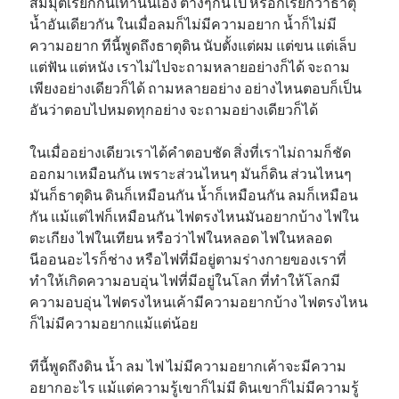
สมมุติเรียกกันเท่านั้นเอง ต่างๆกันไป หรือก็เรียกว่าธาตุ
น้ำอันเดียวกัน ในเมื่อลมก็ไม่มีความอยาก น้ำก็ไม่มี
ความอยาก ทีนี้พูดถึงธาตุดิน นับตั้งแต่ผม แต่ขน แต่เล็บ
แต่ฟัน แต่หนัง เราไม่ไปจะถามหลายอย่างก็ได้ จะถาม
เพียงอย่างเดียวก็ได้ ถามหลายอย่าง อย่างไหนตอบก็เป็น
อันว่าตอบไปหมดทุกอย่าง จะถามอย่างเดียวก็ได้
ในเมื่ออย่างเดียวเราได้คำตอบชัด สิ่งที่เราไม่ถามก็ชัด
ออกมาเหมือนกัน เพราะส่วนไหนๆ มันก็ดิน ส่วนไหนๆ
มันก็ธาตุดิน ดินก็เหมือนกัน น้ำก็เหมือนกัน ลมก็เหมือน
กัน แม้แต่ไฟก็เหมือนกัน ไฟตรงไหนมันอยากบ้าง ไฟใน
ตะเกียง ไฟในเทียน หรือว่าไฟในหลอด ไฟในหลอด
นีออนอะไรก็ช่าง หรือไฟที่มีอยู่ตามร่างกายของเราที่
ทำให้เกิดความอบอุ่น ไฟที่มีอยู่ในโลก ที่ทำให้โลกมี
ความอบอุ่น ไฟตรงไหนเค้ามีความอยากบ้าง ไฟตรงไหน
ก็ไม่มีความอยากแม้แต่น้อย
ทีนี้พูดถึงดิน น้ำ ลม ไฟ ไม่มีความอยากเค้าจะมีความ
อยากอะไร แม้แต่ความรู้เขาก็ไม่มี ดินเขาก็ไม่มีความรู้