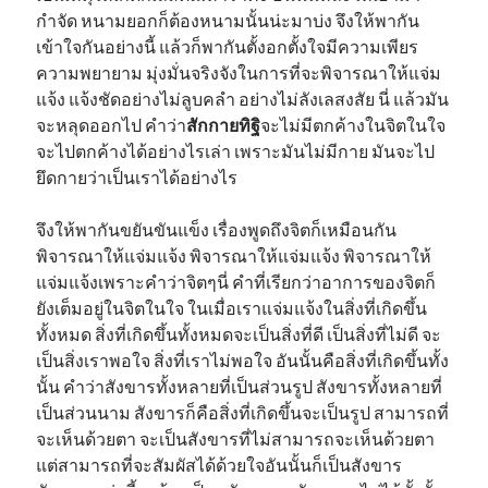
กำจัด หนามยอกก็ต้องหนามนั้นน่ะมาบ่ง จึงให้พากัน
เข้าใจกันอย่างนี้ แล้วก็พากันตั้งอกตั้งใจมีความเพียร
ความพยายาม มุ่งมั่นจริงจังในการที่จะพิจารณาให้แจ่ม
แจ้ง แจ้งชัดอย่างไม่ลูบคลำ อย่างไม่ลังเลสงสัย นี่ แล้วมัน
จะหลุดออกไป คำว่า
สักกายทิฐิ
จะไม่มีตกค้างในจิตในใจ
จะไปตกค้างได้อย่างไรเล่า เพราะมันไม่มีกาย มันจะไป
ยึดกายว่าเป็นเราได้อย่างไร
จึงให้พากันขยันขันแข็ง เรื่องพูดถึงจิตก็เหมือนกัน
พิจารณาให้แจ่มแจ้ง พิจารณาให้แจ่มแจ้ง พิจารณาให้
แจ่มแจ้งเพราะคำว่าจิตๆนี่ คำที่เรียกว่าอาการของจิตก็
ยังเต็มอยู่ในจิตในใจ ในเมื่อเราแจ่มแจ้งในสิ่งที่เกิดขึ้น
ทั้งหมด สิ่งที่เกิดขึ้นทั้งหมดจะเป็นสิ่งที่ดี เป็นสิ่งที่ไม่ดี จะ
เป็นสิ่งเราพอใจ สิ่งที่เราไม่พอใจ อันนั้นคือสิ่งที่เกิดขึ้นทั้ง
นั้น คำว่าสังขารทั้งหลายที่เป็นส่วนรูป สังขารทั้งหลายที่
เป็นส่วนนาม สังขารก็คือสิ่งที่เกิดขึ้นจะเป็นรูป สามารถที่
จะเห็นด้วยตา จะเป็นสังขารที่ไม่สามารถจะเห็นด้วยตา
แต่สามารถที่จะสัมผัสได้ด้วยใจอันนั้นก็เป็นสังขาร