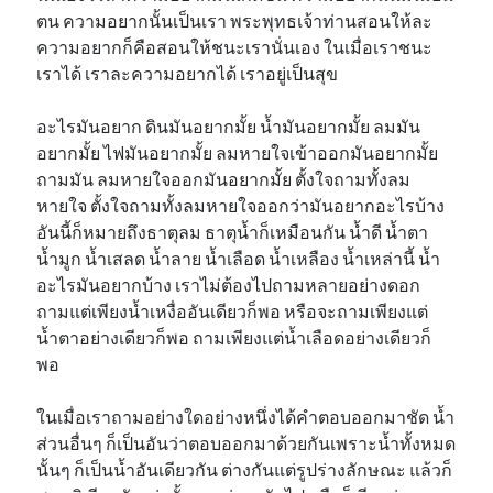
ตน ความอยากนั้นเป็นเรา พระพุทธเจ้าท่านสอนให้ละ
ความอยากก็คือสอนให้ชนะเรานั่นเอง ในเมื่อเราชนะ
เราได้ เราละความอยากได้ เราอยู่เป็นสุข
อะไรมันอยาก ดินมันอยากมั้ย น้ำมันอยากมั้ย ลมมัน
อยากมั้ย ไฟมันอยากมั้ย ลมหายใจเข้าออกมันอยากมั้ย
ถามมัน ลมหายใจออกมันอยากมั้ย ตั้งใจถามทั้งลม
หายใจ ตั้งใจถามทั้งลมหายใจออกว่ามันอยากอะไรบ้าง
อันนี้ก็หมายถึงธาตุลม ธาตุน้ำก็เหมือนกัน น้ำดี น้ำตา
น้ำมูก น้ำเสลด น้ำลาย น้ำเลือด น้ำเหลือง น้ำเหล่านี้ น้ำ
อะไรมันอยากบ้าง เราไม่ต้องไปถามหลายอย่างดอก
ถามแต่เพียงน้ำเหงื่ออันเดียวก็พอ หรือจะถามเพียงแต่
น้ำตาอย่างเดียวก็พอ ถามเพียงแต่น้ำเลือดอย่างเดียวก็
พอ
ในเมื่อเราถามอย่างใดอย่างหนึ่งได้คำตอบออกมาชัด น้ำ
ส่วนอื่นๆ ก็เป็นอันว่าตอบออกมาด้วยกันเพราะน้ำทั้งหมด
นั้นๆ ก็เป็นน้ำอันเดียวกัน ต่างกันแต่รูปร่างลักษณะ แล้วก็