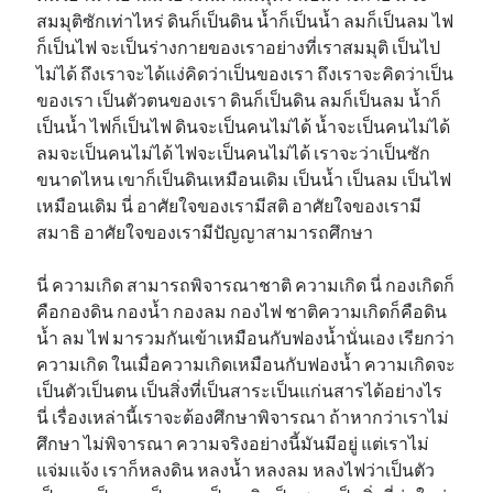
สมมุติซักเท่าไหร่ ดินก็เป็นดิน น้ำก็เป็นน้ำ ลมก็เป็นลม ไฟ
ก็เป็นไฟ จะเป็นร่างกายของเราอย่างที่เราสมมุติ เป็นไป
ไม่ได้ ถึงเราจะได้แง่คิดว่าเป็นของเรา ถึงเราจะคิดว่าเป็น
ของเรา เป็นตัวตนของเรา ดินก็เป็นดิน ลมก็เป็นลม น้ำก็
เป็นน้ำ ไฟก็เป็นไฟ ดินจะเป็นคนไม่ได้ น้ำจะเป็นคนไม่ได้
ลมจะเป็นคนไม่ได้ ไฟจะเป็นคนไม่ได้ เราจะว่าเป็นซัก
ขนาดไหน เขาก็เป็นดินเหมือนเดิม เป็นน้ำ เป็นลม เป็นไฟ
เหมือนเดิม นี่ อาศัยใจของเรามีสติ อาศัยใจของเรามี
สมาธิ อาศัยใจของเรามีปัญญาสามารถศึกษา
นี่ ความเกิด สามารถพิจารณาชาติ ความเกิด นี่ กองเกิดก็
คือกองดิน กองน้ำ กองลม กองไฟ ชาติความเกิดก็คือดิน
น้ำ ลม ไฟ มารวมกันเข้าเหมือนกับฟองน้ำนั่นเอง เรียกว่า
ความเกิด ในเมื่อความเกิดเหมือนกับฟองน้ำ ความเกิดจะ
เป็นตัวเป็นตน เป็นสิ่งที่เป็นสาระเป็นแก่นสารได้อย่างไร
นี่ เรื่องเหล่านี้เราจะต้องศึกษาพิจารณา ถ้าหากว่าเราไม่
ศึกษา ไม่พิจารณา ความจริงอย่างนี้มันมีอยู่ แต่เราไม่
แจ่มแจ้ง เราก็หลงดิน หลงน้ำ หลงลม หลงไฟว่าเป็นตัว