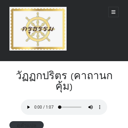
กรุ
open
primary
menu
ธรรม
(GruDhamma.com)
Sidebar
Search
วัฏฏกปริตร (คาถานก
คุ้ม)
Recent Comments
ดูคำแปล