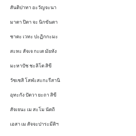
สันติปาทา อะวัญจะนา
มาตา ปิตา จะ นิกขันตา
ชาตะ เวทะ ปะฏิกกะมะ
สะหะ สัจเจ กะเต มัยหัง
มะหาปัช ชะลิโต สิขี
วัชเชสิ โสฬะสะกะรีสานิ
อุทะกัง ปัตวา ยะถา สิขี
สัจเจนะ เม สะโม นัตถิ
เอสา เม สัจจะปาระมีติฯ