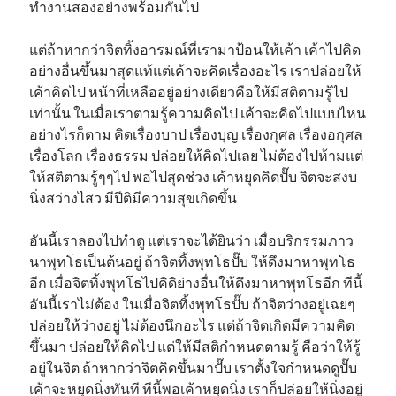
ทำงานสองอย่างพร้อมกันไป
แต่ถ้าหากว่าจิตทิ้งอารมณ์ที่เรามาป้อนให้เค้า เค้าไปคิด
อย่างอื่นขึ้นมาสุดแท้แต่เค้าจะคิดเรื่องอะไร เราปล่อยให้
เค้าคิดไป หน้าที่เหลืออยู่อย่างเดียวคือให้มีสติตามรู้ไป
เท่านั้น ในเมื่อเราตามรู้ความคิดไป เค้าจะคิดไปแบบไหน
อย่างไรก็ตาม คิดเรื่องบาป เรื่องบุญ เรื่องกุศล เรื่องอกุศล
เรื่องโลก เรื่องธรรม ปล่อยให้คิดไปเลย ไม่ต้องไปห้ามแต่
ให้สติตามรู้ๆๆไป พอไปสุดช่วง เค้าหยุดคิดปั๊บ จิตจะสงบ
นิ่งสว่างไสว มีปีติมีความสุขเกิดขึ้น
อันนี้เราลองไปทำดู แต่เราจะได้ยินว่า เมื่อบริกรรมภาว
นาพุทโธเป็นต้นอยู่ ถ้าจิตทิ้งพุทโธปั๊บ ให้ดึงมาหาพุทโธ
อีก เมื่อจิตทิ้งพุทโธไปคิดิย่างอื่นให้ดึงมาหาพุทโธอีก ทีนี้
อันนี้เราไม่ต้อง ในเมื่อจิตทิ้งพุทโธปั๊บ ถ้าจิตว่างอยู่เฉยๆ
ปล่อยให้ว่างอยู่ ไม่ต้องนึกอะไร แต่ถ้าจิตเกิดมีความคิด
ขึ้นมา ปล่อยให้คิดไป แต่ให้มีสติกำหนดตามรู้ คือว่าให้รู้
อยู่ในจิต ถ้าหากว่าจิตคิดขึ้นมาปั๊บ เราตั้งใจกำหนดดูปั๊บ
เค้าจะหยุดนิ่งทันที ทีนี้พอเค้าหยุดนิ่ง เราก็ปล่อยให้นิ่งอยู่