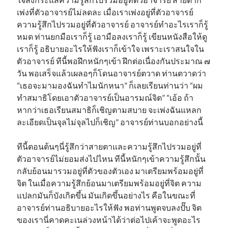
เพ่งที่ตัวอาจารย์ไม่ลดละ เมื่อเราเพ่งอยู่ที่ตัวอาจารย์
ความรู้สึกไปรวมอยู่ที่ตัวอาจารย์ อาจารย์ทำอะไรเราก็รู้
หมด ท่านยกมือเราก็รู้ เอามือลงเราก็รู้ เขียนหนังสือให้ดู
เราก็รู้ อธิบายอะไรให้ฟังเราก็เข้าใจ เพราะเราสนใจใน
ตัวอาจารย์ ทีนี้พอฝึกหนักๆเข้า ฝึกต่อเนื่องกันประมาณ ๗
วัน พอเสร็จแล้วเผลอๆก็โดนอาจารย์ตวาด ท่านตวาดว่า
“เธอจะมามองฉันทำไมนักหนา” ก็เลยเรียนท่านว่า “ผม
ทำสมาธิโดยเอาตัวอาจารย์เป็นอารมณ์จิต” “เอ้อ ถ้า
หากว่าเธอเรียนสมาธิก็เชิญตามสบาย จะเพ่งฉันแหลก
ละเอียดเป็นจุลไม่จุลไปก็เชิญ” อาจารย์ท่านบอกอย่างนี้
ทีนี้ตอนต้นๆนี่รู้สึกว่าสายตาและความรู้สึกไปรวมอยู่ที่
ตัวอาจารย์ไม่ยอมส่งไปไหน ทีนี้หนักๆเข้าความรู้สึกนั้น
กลับย้อนมารวมอยู่ที่ตัวของตัวเอง มาเตรียมพร้อมอยู่ที่
จิต ในเมื่อความรู้สึกย้อนมาเตรียมพร้อมอยู่ที่จิต ความ
แปลกมันก็บังเกิดขึ้น มันเกิดขึ้นอย่างไร คือในขณะที่
อาจารย์ท่านอธิบายอะไรให้ฟัง พอท่านพูดจบลงปั๊บ จิต
ของเรานี่คาดคะเนล่วงหน้าได้ว่าต่อไปเค้าจะพูดอะไร