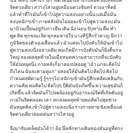
จิตดวงเดียว สว่างไสวอยู่เหมือนดวงจันทร์ ดวงอาทิตย์
แล้วทำทีไรมันก็เข้าไปสู่ความสงบอย่างนั้น แต่เมื่อมัน
สงบหนักๆเข้า ภายหลังมันไม่ยอมเข้าไปสู่ความสงบ มัน
มาป้วนเปี้ยนอยู่กับการยืน เดิน นั่ง นอน รับทาน ดื่ม ทำ
พูด คิด ทุกขณะจิต ทุกลมหายใจ บางทีรู้สึกรำคาญ นึกว่า
ภูมิจิตของตัวเองเสื่อมแล้ว มัวแต่จะไปบังคับให้มันเข้าไป
สู่ความสงบนิ่งอย่างเดิม พอเกิดมีการบังคับมันก็ยิ่งดิ้นรน
ใหญ่ ลองผลสุดท้ายในเมื่อหมดความสามารถที่จะบังคับ
ให้มันหยุดนิ่ง ภายหลังก็มาลองปล่อยดู “เอ้า แกจะคิดไป
ถึงไหน ฉันจะตามดูแก” ปล่อยให้มันคิดไป คิดไป คิดไป
กำหนดสติตามรู้ รู้ๆๆๆไป หนักๆเข้ามันรู้สึกเพลิดเพลินกับ
ความคิด พอคิดไป คิดไปๆ ปีติมันบังเกิดขึ้น ความสุขมันก็
เกิดขึ้น แล้วจิตมันก็ไปจดจ้องอยู่กับอารมณ์จิตที่เกิดดับอยู่
ภายในจิตตลอดเวลา ตกลงผลสุดท้ายพอคิดไปสุดช่วง
มันหยุดคิด เข้าไปสู่ความสงบนิ่ง ร่างกายหาย ยังเหลือแต่
จิตดวงเดียวลอยเด่นสว่างไสวอยู่
จึงมาจับเคล็ดมันได้ว่า อ้อ นี่หลักทางเดินของมันอยู่ที่ตรง