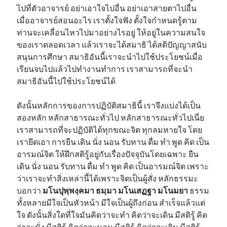
ไปที่ตัวอาจารย์ อย่าเอาใจไปอื่น อย่าเอาสายตาไปอื่น
เมื่ออาจารย์สอนอะไร เราตั้งใจฟัง ตั้งใจกำหนดรู้ตาม
ท่านจะเคลื่อนไหวไปมาอย่างไรอยู่ ให้อยู่ในความสนใจ
ของเราตลอดเวลา แล้วเราจะได้สมาธิ ได้สติปัญญาสนับ
สนุนการศึกษา สมาธิอันนี้เราจะนำไปใช้ประโยชน์เมื่อ
เรียนจบไปแล้วไปทำงานทำการ เราสามารถที่จะนำ
สมาธิอันนี้ไปใช้ประโยชน์ได้
ดังนั้นหลักการของการปฏิบัติสมาธินี้ เราจึงแบ่งได้เป็น
สองหลัก หลักสาธารณะทั่วไป หลักสาธารณะทั่วไปเนี่ย
เราสามารถที่จะปฏิบัติได้ทุกขณะจิต ทุกลมหายใจ โดย
เรายึดเอา การยืน เดิน นั่ง นอน รับทาน ดื่ม ทำ พูด คิด เป็น
อารมณ์จิต ให้ฝึกสติรู้อยู่กับเรื่องปัจจุบันโดยเฉพาะ ยืน
เดิน นั่ง นอน รับทาน ดื่ม ทำ พูด คิด เป็นอารมณ์จิต เพราะ
ว่าเราจะทำสิ่งเหล่านี้ได้เพราะจิตเป็นผู้สั่ง หลักธรรมะ
บอกว่า
มโนปุพฺพงฺคมา ธมฺมา มโนเสฏฐา มโนมยา
ธรรม
ทั้งหลายมีใจเป็นหัวหน้า มีใจเป็นผู้ถึงก่อน สำเร็จแล้วแต่
ใจ ดังนั้นสิ่งใดที่ใจมันคิดว่าจะทำ คิดว่าจะเดิน มีสติรู้ คิด
ว่าจะนั่ง มีสติรู้ คิดว่าจะนอน มีสติรู้ คิดว่าจะเดิน มีสติรู้