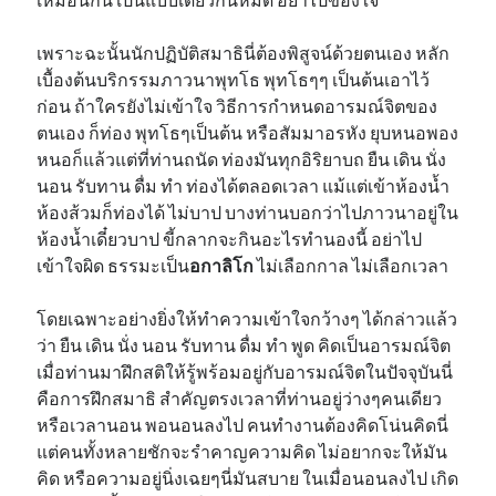
เพราะฉะนั้นนักปฏิบัติสมาธินี่ต้องพิสูจน์ด้วยตนเอง หลัก
เบื้องต้นบริกรรมภาวนาพุทโธ พุทโธๆๆ เป็นต้นเอาไว้
ก่อน ถ้าใครยังไม่เข้าใจ วิธีการกำหนดอารมณ์จิตของ
ตนเอง ก็ท่อง พุทโธๆเป็นต้น หรือสัมมาอรหัง ยุบหนอพอง
หนอก็แล้วแต่ที่ท่านถนัด ท่องมันทุกอิริยาบถ ยืน เดิน นั่ง
นอน รับทาน ดื่ม ทำ ท่องได้ตลอดเวลา แม้แต่เข้าห้องน้ำ
ห้องส้วมก็ท่องได้ ไม่บาป บางท่านบอกว่าไปภาวนาอยู่ใน
ห้องน้ำเดี๋ยวบาป ขี้กลากจะกินอะไรทำนองนี้ อย่าไป
เข้าใจผิด ธรรมะเป็น
อกาลิโก
ไม่เลือกกาล ไม่เลือกเวลา
โดยเฉพาะอย่างยิ่งให้ทำความเข้าใจกว้างๆ ได้กล่าวแล้ว
ว่า ยืน เดิน นั่ง นอน รับทาน ดื่ม ทำ พูด คิดเป็นอารมณ์จิต
เมื่อท่านมาฝึกสติให้รู้พร้อมอยู่กับอารมณ์จิตในปัจจุบันนี่
คือการฝึกสมาธิ สำคัญตรงเวลาที่ท่านอยู่ว่างๆคนเดียว
หรือเวลานอน พอนอนลงไป คนทำงานต้องคิดโน่นคิดนี่
แต่คนทั้งหลายชักจะรำคาญความคิด ไม่อยากจะให้มัน
คิด หรือความอยู่นิ่งเฉยๆนี่มันสบาย ในเมื่อนอนลงไป เกิด