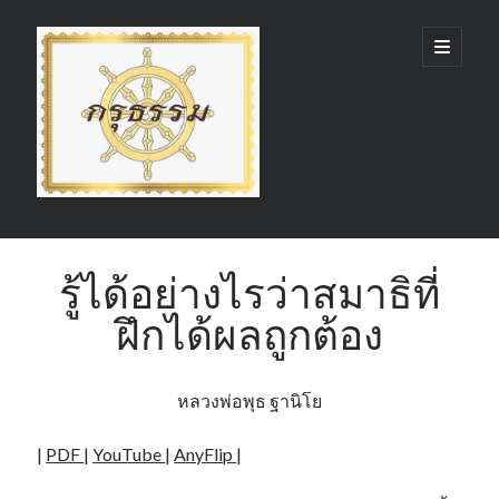
กรุ
open
primary
menu
ธรรม
(GruDhamma.com)
Sidebar
Search
รู้ได้อย่างไรว่าสมาธิที่
ฝึกได้ผลถูกต้อง
Recent Comments
หลวงพ่อพุธ ฐานิโย
|
PDF
|
YouTube
|
AnyFlip
|