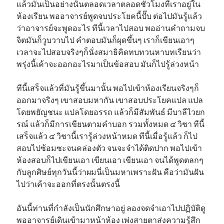
แล้วมันเป็นอย่างนั้นตลอดเวลาตลอดชั่วโมงที่เราอยู่ใน
ห้องเรียน พออาจารย์พูดจบประโยคนี้ปั๊บ ต่อไปมันรู้แล้ว
ว่าอาจารย์จะพูดอะไร ทีนี้เวลาไปสอบ พออ่านคำถามจบ
จิตมันก็วูบวาบไป คำตอบมันก็ผุดขึ้นๆ เราก็เขียนเอาๆ
เวลาจะไปสอบจริงๆก็นั่งสมาธิคิดทบทวนหาบทเรียนว่า
พรุ่งนี้เค้าจะออกอะไรมาเป็นข้อสอบ มันก็ไปรู้ล่วงหน้า
ทีนี้เสร็จแล้วที่มันรู้ขึ้นมานั้น พอไปเข้าห้องเรียนจริงๆก็
ออกมาจริงๆ เขาสอบมหากัน เขาสอบประโยคแปล แปล
โดยพยัญชนะ แปลโดยอรรถ แล้วก็มีสัมพันธ์ มีบาลีไวยก
รณ์ แล้วก็มีการเขียนตามคำบอก รวมทั้งหมด ๔ วิชา ทีนี้
เสร็จแล้ว ๔ วิชานี้เรารู้ล่วงหน้าหมด ทีนี้เมื่อรู้แล้ว ก็ไป
สอบไปซ้อมซะจนคล่องตัว จนจะจำได้ติดปาก พอไปเข้า
ห้องสอบก็ไปเขียนเอา เขียนเอา เขียนเอา จนได้พูดตลกๆ
กับลูกศิษย์ทุกวันนี้ว่าผมนี่เป็นมหาเพราะฝัน คือว่ามันฝัน
ไปว่าเค้าจะออกที่ตรงนั้นตรงนี้
อันนี้ท่านที่กำลังเป็นนักศึกษาอยู่ ลองจดจำเอาไปปฏิบัติดู
พออาจารย์เดินเข้ามาหน้าห้อง เพ่งสายตาส่งความรู้สึก