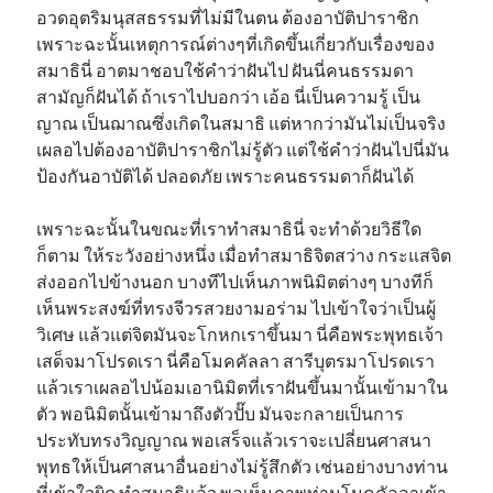
อวดอุตริมนุสสธรรมที่ไม่มีในตน ต้องอาบัติปาราชิก
เพราะฉะนั้นเหตุการณ์ต่างๆที่เกิดขึ้นเกี่ยวกับเรื่องของ
สมาธินี่ อาตมาชอบใช้คำว่าฝันไป ฝันนี่คนธรรมดา
สามัญก็ฝันได้ ถ้าเราไปบอกว่า เอ้อ นี่เป็นความรู้ เป็น
ญาณ เป็นฌาณซึ่งเกิดในสมาธิ แต่หากว่ามันไม่เป็นจริง
เผลอไปต้องอาบัติปาราชิกไม่รู้ตัว แต่ใช้คำว่าฝันไปนี่มัน
ป้องกันอาบัติได้ ปลอดภัย เพราะคนธรรมดาก็ฝันได้
เพราะฉะนั้นในขณะที่เราทำสมาธินี่ จะทำด้วยวิธีใด
ก็ตาม ให้ระวังอย่างหนึ่ง เมื่อทำสมาธิจิตสว่าง กระแสจิต
ส่งออกไปข้างนอก บางทีไปเห็นภาพนิมิตต่างๆ บางทีก็
เห็นพระสงฆ์ที่ทรงจีวรสวยงามอร่าม ไปเข้าใจว่าเป็นผู้
วิเศษ แล้วแต่จิตมันจะโกหกเราขึ้นมา นี่คือพระพุทธเจ้า
เสด็จมาโปรดเรา นี่คือโมคคัลลา สารีบุตรมาโปรดเรา
แล้วเราเผลอไปน้อมเอานิมิตที่เราฝันขึ้นมานั้นเข้ามาใน
ตัว พอนิมิตนั้นเข้ามาถึงตัวปั๊บ มันจะกลายเป็นการ
ประทับทรงวิญญาณ พอเสร็จแล้วเราจะเปลี่ยนศาสนา
พุทธให้เป็นศาสนาอื่นอย่างไม่รู้สึกตัว เช่นอย่างบางท่าน
ที่เข้าใจผิด ทำสมาธิแล้ว พอเห็นภาพท่านโมคคัลลาเข้า