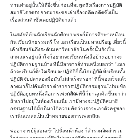
ท่านทำอยู่นั้นให้ดียิ่งขึ้น ก่อนที่จะพูดถึงเรื่องการปฏิบัติ
สมาธิโดยตรง อาตมาจะขอเล่าเรื่องอดีต อดีตซึ่งเป็น
เรื่องส่วนตัวซึ่งเคยปฏิบัติมาแล้ว
ในสมัยที่เป็นนักเรียนนักศึกษา พระก็มีการศึกษาเหมือน
กัน เรียนนักธรรมตรี โท เอก เรียนเป็นมหาเปรียญ เดี๋ยวนี้
เค้าเรียนกันถึงระดับมหาวิทยาลัย ในครั้งนั้นยังเป็น
สามเณรอยู่ แล้วใจก็อยากจะเรียนหนังสือบ้าง อยากจะ
ปฏิบัติกรรมฐานบ้าง ทีนี้มีอาจารย์ท่านหนึ่งบอกว่า “เณร
ถ้าจะเรียนก็ตั้งใจเรียน จะปฏิบัติก็ตั้งใจปฏิบัติ ทั้งเรียนทั้ง
ปฏิบัติ จับปลาสองมือมันไม่สำเร็จหรอก” ทีนี้พอเสร็จแล้ว
อาตมาก็ไปค้นตำรา ตำราการปฏิบัติกรรมฐาน ไปพบข้อ
ปฏิบัติอยู่บทหนึ่งคือการเพ่ง
กสิณ
ทีนี้ก็มาฉุกคิดขึ้นมาว่า
ถ้าเราไปอยู่ในห้องเรียนเนี่ย เรามีทางจะปฏิบัติสมาธิ
กรรมฐานได้มั้ย ก็มาได้ความคิดว่า เราจะเอาตัวครูของ
เรานั่นแหละเป็นเป้าหมายของการเพ่งกสิณ
พออาจารย์ผู้สอนเข้าไปนั่งหน้าห้อง ก็สำรวมจิตสำรวม
ใจส่งกระแสความรู้สึกไปรวมอยู่ที่ตัวอาจารย์ สายตาก็