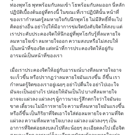
ท่องพุทโธ พุทพร้อมกับลมเข้า โธพร้อมกับลมออก นี่หลัก
ปฏิบัติเบื้องต้นอยู่ที่ตรงนี้ ในขณะที่เราปฏิบัตินั้น หน้าที่
ของเรากำหนดรู้ลมหายใจกับนึกพุทโธ ไม่มีสิทธิ์ที่จะไป
คิดอย่างอื่น อย่าไปให้มีอาการข่มจิตบังคับจิตให้สงบ แต่
เราประคับประคองจิตให้นึกอยู่ที่พุทโธกับรู้ที่ลมหายใจ
ลมหายใจเข้า ลมหายใจออก ความสงบหรือไม่สงบให้
เป็นหน้าที่ของจิต แต่หน้าที่การประคองจิตให้อยู่กับ
อารมณ์เป็นหน้าที่ของเรา
เมื่อเราประคองจิตให้อยู่กับอารมณ์บางทีลมหายใจอาจ
จะเร็วขึ้น หรือปรากฏว่าลมหายใจมันแรงขึ้น ถี่ขึ้น เรา
กำหนดรู้จิตของเราอยู่เฉยๆ อย่าไปตื่นใจ อย่าไปเอะใจ
มันจะเป็นอย่างไร ปล่อยให้มันเป็นไป บางทีลมหายใจ
อาจจะแผ่วลง แผ่วลงๆ ผู้ภาวนาจะรู้สึกตกใจว่าใจมันจะ
ขาด เดี๋ยวจะไม่มีการหายใจ ความที่ลมหายใจมันแรงขึ้น
หรือถี่ขึ้น เป็นกิริยาที่จิตเอาใจใส่ต่อลมหายใจ ความที่จิต
แผ่วลง ความที่ลมหายใจเบาลง แผ่วลง แผ่วลงๆๆ เป็น
อาการที่จิตค่อยสงบลงไปทีละน้อยๆ ละเอียดลงไป เมื่อจิต
สงบละเอียด อารมณ์ก็ละเอียด หนักๆเข้าลมหายใจแผ่ว