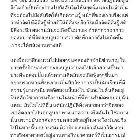
จึงไม่จำเป็นที่จะต้องไปบังคับจิตให้หยุดนิ่ง และไม่จำเป็น
ที่จะต้องไปบังคับจิตให้เกิดความรู้ หน้าที่ของเราเพียงแต่
ว่าทำจิตให้มีสิ่งรู้ ทำสติให้มีสิ่งระลึก ในเมื่อจิตมีสิ่งรู้ สติ
มีสิ่งระลึก ผลงานมันจะเกิดขึ้นมาเอง ถ้าหากว่าอาการ
ของสมาธิที่จิตสงบวูบวาบสว่างดังที่กล่าวยังไม่เกิดขึ้น
เราจะได้พลังงานทางสติ
แต่เมื่อเราฝึกอบรมไปบ่อยๆจนคล่องตัวชำนิชำนาญ ใน
บางครั้งจิตของเราจะสงบวูบวาบลงไปแล้วสว่างขึ้นมา
บางทีพอสงบปั๊บ แล้วความคิดมันจะเกิดฟุ้งๆๆขึ้นมา
อย่างพวกท่านทั้งหลาย เป็นนักวิชาการ เป็นนักเรียนที่มี
ความรู้มากๆเนี่ย พอจิตสงบปั๊บลงไป มันจะไปค้นคิดอยู่
ในหลักวิชาการหรืองานในหน้าที่ที่ท่านรับผิดชอบอยู่นั่น
แหละ มันไม่ไปที่อื่น แต่นักปฏิบัติทั้งหลายหาว่าจิตของ
เราคิดออกไปนอกลู่นอกทาง แต่ความจริงมันไม่ใช่อย่าง
นั้น เพราะมันอาศัยความคล่องตัวอยู่ในทางใด มันจะวิ่ง
ไปในทางนั้น อย่างสมมุติว่าจิตสงบแล้ว มันมาวิจัยงาน
ทางวิทยาศาสตร์อยู่ งานทางวิทยาศาสตร์ที่เป็นอารมณ์