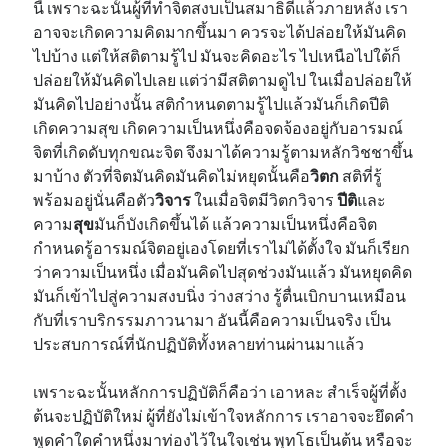
นี้ เพราะฉะนั้นผู้ที่ทำจิตสงบเป็นสมาธิดีแล้วภายหลัง เรา
อาจจะเกิดความคิดมากขึ้นมา ควรจะได้ปล่อยให้มันคิด
ไปบ้าง แต่ให้สติตามรู้ไป มันจะคิดอะไร ไปเหนือไปใต้ก็
ปล่อยให้มันคิดไปเลย แต่ว่ามีสติตามดูไป ในเมื่อปล่อยให้
มันคิดไปอย่างนั้น สติกำหนดตามรู้ไปแล้วมันก็เกิดปีติ
เกิดความสุข เกิดความเป็นหนึ่งคือจดจ้องอยู่กับอารมณ์
จิตที่เกิดดับทุกขณะจิต จึงมาได้ความรู้ตามหลักวิชชาขึ้น
มาบ้าง ตัวที่จิตมันคิดมันคิดไม่หยุดนั้นคือ
วิตก
สติที่รู้
พร้อมอยู่นั่นคือตัว
วิจาร
ในเมื่อจิตมีวิตกวิจาร
ปีติ
และ
ความ
สุข
มันก็บังเกิดขึ้นได้ แล้วความเป็นหนึ่งคือจิต
กำหนดรู้อารมณ์จิตอยู่เองโดยที่เราไม่ได้ตั้งใจ มันก็เรียก
ว่าความเป็นหนึ่ง เมื่อมันคิดไปสุดช่วงมันแล้ว มันหยุดคิด
มันก็เข้าไปสู่ความสงบนิ่ง ว่างสว่าง รู้ตื่นเบิกบานเหมือน
กับที่เราบริกรรมภาวนามา อันนี้คือความเป็นจริง เป็น
ประสบการณ์ที่นักปฏิบัติทั้งหลายท่านผ่านมาแล้ว
เพราะฉะนั้นหลักการปฏิบัติก็คือว่า เอาหละ สำเร็จผู้ที่ตั้ง
ต้นจะปฏิบัติใหม่ ผู้ที่ยังไม่เข้าใจหลักการ เราอาจจะยึดคำ
พูดคำใดคำหนึ่งมาท่องไว้ในใจเช่น พุทโธเป็นต้น หรือจะ