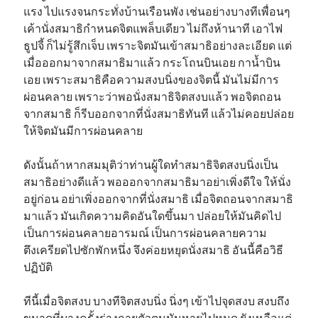
แรง ไปแรงจนกระทั่งบ้านเรือนพัง เช่นอย่างบางทีเพื่อนๆ
เค้านั่งสมาธิกำหนดจิตแพล็บเดียว ไม่ถึงห้านาที เอาไฟ
ธูปจี้ ก็ไม่รู้สึกเจ็บ เพราะจิตมันเข้าสมาธิอย่างละเอียด แต่
เมื่อออกมาจากสมาธิมาแล้ว กระโถนบินเอย กาน้ำบิน
เอย เพราะสมาธิคือความสงบนิ่งของจิตนี้ มันไม่มีการ
ผ่อนคลาย เพราะว่าพอนั่งสมาธิจิตสงบแล้ว พอจิตถอน
จากสมาธิ ก็รีบออกจากที่นั่งสมาธิทันที แล้วไม่คอยปล่อย
ให้จิตมันมีการผ่อนคลาย
ดังนั้นถ้าหากสมมุติว่าท่านผู้ใดทำสมาธิจิตสงบนิ่งเป็น
สมาธิอย่างดีแล้ว พอออกจากสมาธิมาอย่าเพิ่งดีใจ ให้นั่ง
อยู่ก่อน อย่าเพิ่งออกจากที่นั่งสมาธิ เมื่อจิตถอนจากสมาธิ
มาแล้ว มันเกิดความคิดอันใดขึ้นมา ปล่อยให้มันคิดไป
เป็นการผ่อนคลายอารมณ์ เป็นการผ่อนคลายความ
ตึงเครียดไปซักพักหนึ่ง จึงค่อยหยุดนั่งสมาธิ อันนี้คือวิธี
ปฏิบัติ
ทีนี้เมื่อจิตสงบ บางทีจิตสงบนิ่ง นิ่งๆ เข้าไปจุดสงบ สงบถึง
ขนาดที่บางครั้งร่างกายตัวตนมันหายไปหมด ยังเหลือแต่