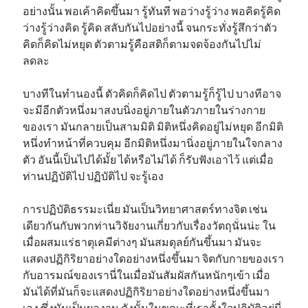
อย่างนั้น พอเค้าคิดขึ้นมา รู้ทันที พอว่างรู้ว่าง พอคิดรู้คิด
ว่างรู้ว่างคิด รู้คิด สลับกันไปอย่างนี้ จนกระทั่งรู้สึกว่าตัว
คิดก็คิดไม่หยุด ตัวตามรู้คือสติก็ตามจดจ้องกันไปไม่
ลดละ
บางทีในทำนองนี้ ตัวคิดก็คิดไป ตัวตามรู้ก็รู้ไป บางทีอาจ
จะมีอีกตัวหนึ่งมาสงบนิ่งอยู่ภายในตัวภายในร่างกาย
ของเรา มันกลายเป็นสามมิติ มิติหนึ่งคิดอยู่ไม่หยุด อีกมิติ
หนึ่งทำหน้าที่ควบคุม อีกมิติหนึ่งมานิ่งอยู่ภายในใจกลาง
ตัว อันนี้เป็นไปได้มั้ย ได้หรือไม่ได้ ก็รับฟังเอาไว้ แต่เมื่อ
ท่านปฏิบัติไป ปฏิบัติไป จะรู้เอง
การปฏิบัติธรรมะเนี่ย มันเป็นวิทยาศาสตร์ทางจิต เช่น
เดียวกันกับพวกท่านวิจัยงานเกี่ยวกับเรื่องวัตถุนั่นน่ะ ใน
เมื่อผสมแร่ธาตุเคมีต่างๆ มันสมดุลย์กันขึ้นมา มันจะ
แสดงปฏิกิริยาอย่างใดอย่างหนึ่งขึ้นมา จิตกับกายของเรา
กับอารมณ์ของเรานี่ในเมื่อมันสัมผัสกันหนักๆเข้า เมื่อ
มันได้ที่มันก็จะแสดงปฏิกิริยาอย่างใดอย่างหนึ่งขึ้นมา
เอง ซึ่งมันเป็นผลงาน ดังนั้นในขณะที่เราตั้งใจปฏิบัติอยู่นี่