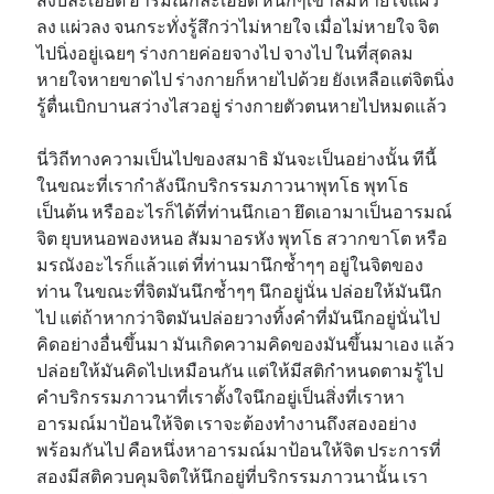
ลง แผ่วลง จนกระทั่งรู้สึกว่าไม่หายใจ เมื่อไม่หายใจ จิต
ไปนิ่งอยู่เฉยๆ ร่างกายค่อยจางไป จางไป ในที่สุดลม
หายใจหายขาดไป ร่างกายก็หายไปด้วย ยังเหลือแต่จิตนิ่ง
รู้ตื่นเบิกบานสว่างไสวอยู่ ร่างกายตัวตนหายไปหมดแล้ว
นี่วิถีทางความเป็นไปของสมาธิ มันจะเป็นอย่างนั้น ทีนี้
ในขณะที่เรากำลังนึกบริกรรมภาวนาพุทโธ พุทโธ
เป็นต้น หรืออะไรก็ได้ที่ท่านนึกเอา ยึดเอามาเป็นอารมณ์
จิต ยุบหนอพองหนอ สัมมาอรหัง พุทโธ สวากขาโต หรือ
มรณังอะไรก็แล้วแต่ ที่ท่านมานึกซ้ำๆๆ อยู่ในจิตของ
ท่าน ในขณะที่จิตมันนึกซ้ำๆๆ นึกอยู่นั่น ปล่อยให้มันนึก
ไป แต่ถ้าหากว่าจิตมันปล่อยวางทิ้งคำที่มันนึกอยู่นั่นไป
คิดอย่างอื่นขึ้นมา มันเกิดความคิดของมันขึ้นมาเอง แล้ว
ปล่อยให้มันคิดไปเหมือนกัน แต่ให้มีสติกำหนดตามรู้ไป
คำบริกรรมภาวนาที่เราตั้งใจนึกอยู่เป็นสิ่งที่เราหา
อารมณ์มาป้อนให้จิต เราจะต้องทำงานถึงสองอย่าง
พร้อมกันไป คือหนึ่งหาอารมณ์มาป้อนให้จิต ประการที่
สองมีสติควบคุมจิตให้นึกอยู่ที่บริกรรมภาวนานั้น เรา