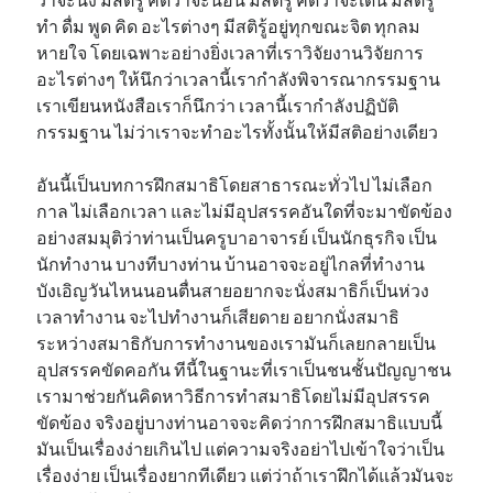
ทำ ดื่ม พูด คิด อะไรต่างๆ มีสติรู้อยู่ทุกขณะจิต ทุกลม
หายใจ โดยเฉพาะอย่างยิ่งเวลาที่เราวิจัยงานวิจัยการ
อะไรต่างๆ ให้นึกว่าเวลานี้เรากำลังพิจารณากรรมฐาน
เราเขียนหนังสือเราก็นึกว่า เวลานี้เรากำลังปฏิบัติ
กรรมฐาน ไม่ว่าเราจะทำอะไรทั้งนั้นให้มีสติอย่างเดียว
อันนี้เป็นบทการฝึกสมาธิโดยสาธารณะทั่วไป ไม่เลือก
กาล ไม่เลือกเวลา และไม่มีอุปสรรคอันใดที่จะมาขัดข้อง
อย่างสมมุติว่าท่านเป็นครูบาอาจารย์ เป็นนักธุรกิจ เป็น
นักทำงาน บางทีบางท่าน บ้านอาจจะอยู่ไกลที่ทำงาน
บังเอิญวันไหนนอนตื่นสายอยากจะนั่งสมาธิก็เป็นห่วง
เวลาทำงาน จะไปทำงานก็เสียดาย อยากนั่งสมาธิ
ระหว่างสมาธิกับการทำงานของเรามันก็เลยกลายเป็น
อุปสรรคขัดคอกัน ทีนี้ในฐานะที่เราเป็นชนชั้นปัญญาชน
เรามาช่วยกันคิดหาวิธีการทำสมาธิโดยไม่มีอุปสรรค
ขัดข้อง จริงอยู่บางท่านอาจจะคิดว่าการฝึกสมาธิแบบนี้
มันเป็นเรื่องง่ายเกินไป แต่ความจริงอย่าไปเข้าใจว่าเป็น
เรื่องง่าย เป็นเรื่องยากทีเดียว แต่ว่าถ้าเราฝึกได้แล้วมันจะ