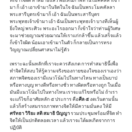
มา ก็ เอ้า เอาเข้ามาในจิตในใจ ฉันเป็นพระโมคคัลลา
พระสารีบุตรเข้ามาก็ เอ้า ฉันเป็นพระสารีบุตร
พระพุทธเจ้าเข้ามา เอ้า ฉันเป็นพระพุทธเจ้า บางทีเห็นผู้
ยิ่งใหญ่ พระศิวะ พระอะไรออกมา ก็เข้าใจว่าท่านผู้วิเศษ
จะมาช่วยญาณช่วยฌาณให้เราแก่กล้าขึ้น แล้วเสร็จแล้ว
ก็เข้าใจผิด น้อมเอาเข้ามาในตัว ก็กลายเป็นการทรง
วิญญาณเปลี่ยนศาสนาไม่รู้ตัว
เพราะฉะนั้นหลักที่เราจะควรสังเกต การทำสมาธินี้เพื่อ
ทำจิตให้สงบ ให้รู้ความจริงของกายของใจของเราเองว่า
สภาพจิตของเรามีแนวโน้มไปในทางไหน ทางเป็นบาป
หรือทางบุญ ทางดีหรือทางชั่ว ทางผิดหรือทางถูก ในเมื่อ
มันมีแนวโน้มไปในทางไหน เราจะแก้ไขหรือไม่ ถ้าเรา
จะแก้ไขก็อาศัยหลัก ๕ ประการ คือ
ศีล ๕
งดเว้นตามนั้น
แล้วก็สร้างสมรรถภาพทางจิตให้มีความมั่นคง ให้มี
ศรัทธา วิริยะ สติ สมาธิ ปัญญา
รวมประชุมพร้อมที่จิต ทำ
จิตให้เป็นปกติตลอดเวลา แล้วเราจะได้ผลเกิดจากการ
ปฏิบัติ