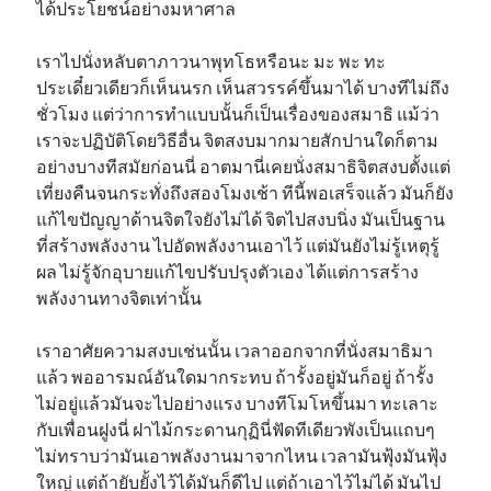
ได้ประโยชน์อย่างมหาศาล
เราไปนั่งหลับตาภาวนาพุทโธหรือนะ มะ พะ ทะ
ประเดี๋ยวเดียวก็เห็นนรก เห็นสวรรค์ขึ้นมาได้ บางทีไม่ถึง
ชั่วโมง แต่ว่าการทำแบบนั้นก็เป็นเรื่องของสมาธิ แม้ว่า
เราจะปฏิบัติโดยวิธีอื่น จิตสงบมากมายสักปานใดก็ตาม
อย่างบางทีสมัยก่อนนี่ อาตมานี่เคยนั่งสมาธิจิตสงบตั้งแต่
เที่ยงคืนจนกระทั่งถึงสองโมงเช้า ทีนี้พอเสร็จแล้ว มันก็ยัง
แก้ไขปัญญาด้านจิตใจยังไม่ได้ จิตไปสงบนิ่ง มันเป็นฐาน
ที่สร้างพลังงาน ไปอัดพลังงานเอาไว้ แต่มันยังไม่รู้เหตุรู้
ผล ไม่รู้จักอุบายแก้ไขปรับปรุงตัวเอง ได้แต่การสร้าง
พลังงานทางจิตเท่านั้น
เราอาศัยความสงบเช่นนั้น เวลาออกจากที่นั่งสมาธิมา
แล้ว พออารมณ์อันใดมากระทบ ถ้ารั้งอยู่มันก็อยู่ ถ้ารั้ง
ไม่อยู่แล้วมันจะไปอย่างแรง บางทีโมโหขึ้นมา ทะเลาะ
กับเพื่อนฝูงนี่ ฝาไม้กระดานกุฏินี่ฟัดทีเดียวพังเป็นแถบๆ
ไม่ทราบว่ามันเอาพลังงานมาจากไหน เวลามันฟุ้งมันฟุ้ง
ใหญ่ แต่ถ้ายับยั้งไว้ได้มันก็ดีไป แต่ถ้าเอาไว้ไม่ได้ มันไป