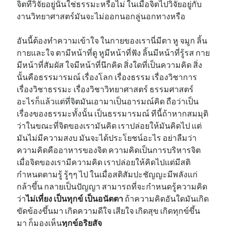
จิตที่วิจัยอยู่นั้นใช่ธรรมะหรือไม่ ในเมื่อจิตไปวิจัยอยู่กับ
งานวิทยาศาสตร์มันจะไม่ออกนอกลู่นอกทางหรือ
อันนี้ต้องทำความเข้าใจ ในกายของเรานี่มีตา หู จมูก ลิ้น
กายและใจ ตามีหน้าที่ดู หูมีหน้าที่ฟัง ลิ้นมีหน้าที่รู้รส กาย
มีหน้าที่สัมผัส ใจมีหน้าที่นึกคิด สิ่งใดที่เป็นความคิด สิ่ง
นั้นคือธรรมารมณ์ เรื่องโลก เรื่องธรรม เรื่องวิชาการ
เรื่องวิชาธรรมะ เรื่องวิชาวิทยาศาสตร์ ธรรมศาสตร์
อะไรก็แล้วแต่ที่จิตมันเอามาเป็นอารมณ์คิด ถือว่าเป็น
เรื่องของธรรมะทั้งนั้น เป็นธรรมารมณ์ ทีนี้ถ้าหากสมมุติ
ว่าในขณะที่จิตของเรามันคิด เราปล่อยให้มันคิดไป แต่
มันไม่มีความสงบ มันจะได้ประโยชน์อะไร อย่าลืมว่า
ความคิดคืออาหารของจิต ความคิดเป็นการบริหารจิต
เมื่อจิตของเรามีความคิด เราปล่อยให้คิดไปแต่มีสติ
กำหนดตามรู้ รู้ๆๆ ไป ในเมื่อสติสัมปะชัญญะมีพลังแก่
กล้าขึ้น กลายเป็นปัญญา สามารถที่จะกำหนดรู้ความคิด
ว่า
ไม่เที่ยง เป็นทุกข์ เป็นอนัตตา
ถ้าความคิดอันใดมันเกิด
ขัดข้องขึ้นมา เกิดความดีใจ เสียใจ เกิดสุข เกิดทุกข์ขึ้น
มา ก็มองเห็น
ทุกข์อริยสัจ