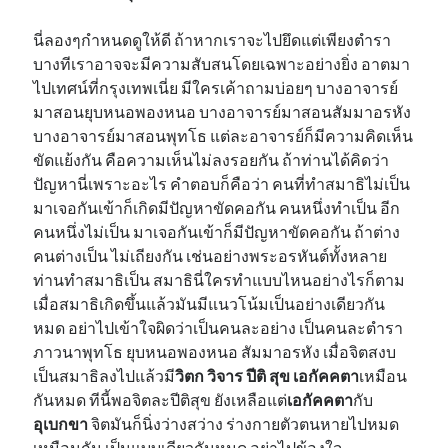
นี่ลองๆกำหนดดูให้ดี ถ้าหากเราจะไปยึดแต่เพียงตำรา
บางทีเราอาจจะมีความสับสนโดยเฉพาะอย่างยิ่ง อาตมา
ไปเทศน์ที่กรุงเทพเนี่ย มีใครเค้าถามบ่อยๆ บางอาจารย์
มาสอนยุบหนอพองหนอ บางอาจารย์มาสอนสัมมาอรหัง
บางอาจารย์มาสอนพุทโธ แต่ละอาจารย์ก็มีความคิดเห็น
ขัดแย้งกัน คือความเห็นไม่ลงรอยกัน ถ้าท่านได้คิดว่า
ปัญหานี่เพราะอะไร คำตอบก็คือว่า คนที่ทำสมาธิไม่เป็น
มาเจอกันเข้าก็เกิดมีปัญหาขัดคอกัน คนหนึ่งทำเป็น อีก
คนหนึ่งไม่เป็น มาเจอกันเข้าก็มีปัญหาขัดคอกัน ถ้าต่าง
คนต่างเป็น ไม่เถียงกัน เช่นอย่างพระอรหันต์ทั้งหลาย
ท่านทำสมาธิเป็น สมาธินี่ใครทำแบบไหนอย่างไรก็ตาม
เมื่อสมาธิเกิดขึ้นแล้วมันมีแนวโน้มเป็นอย่างเดียวกัน
หมด อย่าไปเข้าใจผิดว่าเป็นคนละอย่าง เป็นคนละตำรา
ภาวนาพุทโธ ยุบหนอพองหนอ สัมมาอรหัง เมื่อจิตสงบ
เป็นสมาธิลงไปแล้วมี
วิตก วิจาร ปีติ สุข เอกัคคตา
เหมือน
กันหมด ทีนี้พอจิตละปีติสุข ยังเหลือแต่
เอกัคคตา
กับ
อุเบกขา
จิตมันก็นิ่งว่างสว่าง ร่างกายตัวตนหายไปหมด
เหมือนกัน เป็นแบบเดียวกันหมด อย่าไปข้องใจ