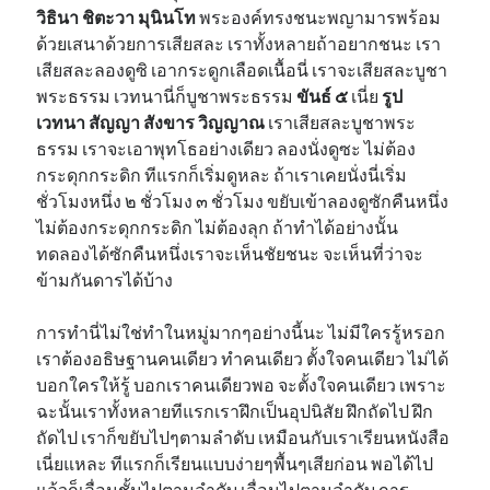
วิธินา ชิตะวา มุนินโท
พระองค์ทรงชนะพญามารพร้อม
ด้วยเสนาด้วยการเสียสละ เราทั้งหลายถ้าอยากชนะ เรา
เสียสละลองดูซิ เอากระดูกเลือดเนื้อนี่ เราจะเสียสละบูชา
พระธรรม เวทนานี่ก็บูชาพระธรรม
ขันธ์ ๕
เนี่ย
รูป
เวทนา สัญญา สังขาร วิญญาณ
เราเสียสละบูชาพระ
ธรรม เราจะเอาพุทโธอย่างเดียว ลองนั่งดูซะ ไม่ต้อง
กระดุกกระดิก ทีแรกก็เริ่มดูหละ ถ้าเราเคยนั่งนี่เริ่ม
ชั่วโมงหนึ่ง ๒ ชั่วโมง ๓ ชั่วโมง ขยับเข้าลองดูซักคืนหนึ่ง
ไม่ต้องกระดุกกระดิก ไม่ต้องลุก ถ้าทำได้อย่างนั้น
ทดลองได้ซักคืนหนึ่งเราจะเห็นชัยชนะ จะเห็นที่ว่าจะ
ข้ามกันดารได้บ้าง
การทำนี่ไม่ใช่ทำในหมู่มากๆอย่างนี้นะ ไม่มีใครรู้หรอก
เราต้องอธิษฐานคนเดียว ทำคนเดียว ตั้งใจคนเดียว ไม่ได้
บอกใครให้รู้ บอกเราคนเดียวพอ จะตั้งใจคนเดียว เพราะ
ฉะนั้นเราทั้งหลายทีแรกเราฝึกเป็นอุปนิสัย ฝึกถัดไป ฝึก
ถัดไป เราก็ขยับไปๆตามลำดับ เหมือนกับเราเรียนหนังสือ
เนี่ยแหละ ทีแรกก็เรียนแบบง่ายๆพื้นๆเสียก่อน พอได้ไป
แล้วก็เลื่อนชั้นไปตามลำดับ เลื่อนไปตามลำดับ การ