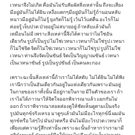
เวทนาจึงไม่เกิด คือมันไม่รับสัมผัสสิ่งเหล่านั้น ถึงจะเสียง
มีอยู่มันก็ไม่ได้ยิน เหงื่อแตกๆมีอยู่มันก็ไม่รู้ถ้านอนหลับ
หนาวมีอยู่มันก็ไม่รู้ ยุงกัดก็ไม่รู้ เว้นไว้แต่ตื่น อะไรก็ไม่
ค่อยรู้ เจ็บปวด ป่วยอยู่ไม่สบายอยู่ ถ้าหลับแล้วมันก็
เหมือนไม่มี เพราะสิ่งเหล่านี้จึงได้ความว่าไม่ใช่อัน
เดียวกัน รูปก็เป็นรูป ไม่ใช่เวทนา เวทนาก็ไม่ใช่รูป เวทนา
ก็ไม่ใช่จิต จิตก็ไม่ใช่เวทนา เวทนาก็ไม่ใช่รูป รูปก็ไม่ใช่
เวทนา ท่านจึงจัดเป็นขันธ์ จิตเป็นวิญญาณขันธ์ เวทนา
เป็นเวทนาขันธ์ รูปเป็นรูปขันธ์ เป็นคนละกอง
เพราะฉะนั้นสิ่งเหล่านี้ถ้าเราไม่ได้สดับ ไม่ได้ยิน ไม่ได้ฟัง
เรานึกว่าเป็นอันเดียวกันอยู่ในแห่งเดียวกันเพราะมันอยู่
ในกายของเราทั้งนั้น มีอยู่กายในกาย มีในตัวของเรา ถ้า
เราไม่ได้ภาวนาให้จิตใจออกพิจารณาแล้ว แยกกันไม่
ออก ถ้าเราพิจารณาสอดส่องดูให้ชัดเห็นดูตามเป็นจริง
รูปมันทุกข์จริงเหรอ มาดูๆแล้วมันไม่มีอะไรทุกข์นี่ ผมมัน
ทุกข์หรือ ไล่ๆไป มันปวดหรือ มันไม่มีอะไรปวด เวทนาก็
เพียงแต่ความรู้สึกเท่านั้น เพราะฉะนั้นถ้าหากว่าเรามามี
สติกำหนดรู้ กำหนดรู้นึกให้ผ่านไป ถึงแม้ว่าเจ็บปวดเท่า