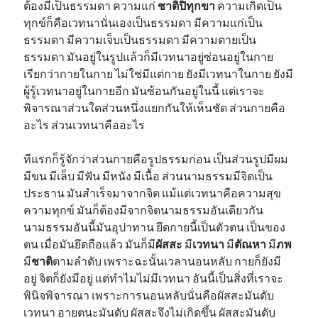
ต้องมีเป็นธรรมดา ความแก่
ชาติปิทุกขา
ความเกิดเป็น
ทุกข์ก็คือเวทนานั่นเองเป็นธรรมดา มีความแก่เป็น
ธรรมดา มีความเจ็บเป็นธรรมดา มีความตายเป็น
ธรรมดา มันอยู่ในรูปแล้วก็มีเวทนาอยู่ซ่อนอยู่ในกาย
เรียกว่ากายในกาย ไม่ใช่มีแต่กาย ยังมีเวทนาในกาย ยังมี
ผู้รู้เวทนาอยู่ในกายอีก มันซ้อนกันอยู่ในนี้ แต่เราจะ
พิจารณาส่วนใดส่วนหนึ่งแยกกันให้เห็นชัด ส่วนกายคือ
อะไร ส่วนเวทนาคืออะไร
ทีแรกก็รู้จักว่าส่วนกายคือรูปธรรมก่อน เป็นส่วนรูปมีผม
มีขน มีเล็บ มีฟัน มีหนัง มีเนื้อ ส่วนนามธรรมมีจิตเป็น
ประธาน มันสำเร็จมาจากจิต แม้แต่เวทนาคือความสุข
ความทุกข์ มันก็ต้องมีจากจิตนามธรรมอันเดียวกัน
นามธรรมอันนี้มันอุปาทาน ยึดกายนี้เป็นตัวตน เป็นของ
ตน เมื่อมันยึดถือแล้ว มันก็มี
ผัสสะ
มี
เวทนา
มี
ตัณหา
มี
ภพ
มี
ชาติ
ตามลำดับ เพราะฉะนั้นเวลานอนหลับ กายก็ยังมี
อยู่ จิตก็ยังมีอยู่ แต่ทำไมไม่มีเวทนา อันนี้เป็นสิ่งที่เราจะ
พินิจพิจารณา เพราะการนอนหลับนั่นคือผัสสะมันดับ
เวทนา อายตนะมันดับ ผัสสะจึงไม่เกิดขึ้น ผัสสะมันดับ