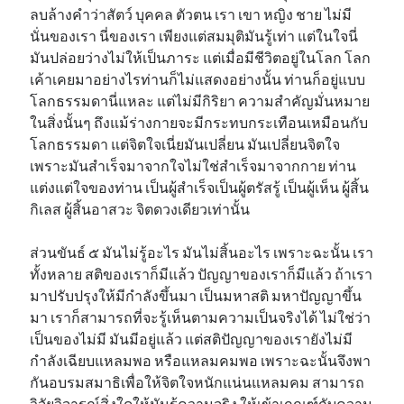
ลบล้างคำว่าสัตว์ บุคคล ตัวตน เรา เขา หญิง ชาย ไม่มี
นั่นของเรา นี่ของเรา เพียงแต่สมมุติมันรู้เท่า แต่ในใจนี่
มันปล่อยว่างไม่ให้เป็นภาระ แต่เมื่อมีชีวิตอยู่ในโลก โลก
เค้าเคยมาอย่างไรท่านก็ไม่แสดงอย่างนั้น ท่านก็อยู่แบบ
โลกธรรมดานี่แหละ แต่ไม่มีกิริยา ความสำคัญมั่นหมาย
ในสิ่งนั้นๆ ถึงแม้ร่างกายจะมีกระทบกระเทือนเหมือนกับ
โลกธรรมดา แต่จิตใจเนี่ยมันเปลี่ยน มันเปลี่ยนจิตใจ
เพราะมันสำเร็จมาจากใจไม่ใช่สำเร็จมาจากกาย ท่าน
แต่งแต่ใจของท่าน เป็นผู้สำเร็จเป็นผู้ตรัสรู้ เป็นผู้เห็น ผู้สิ้น
กิเลส ผู้สิ้นอาสวะ จิตดวงเดียวเท่านั้น
ส่วนขันธ์ ๕ มันไม่รู้อะไร มันไม่สิ้นอะไร เพราะฉะนั้น เรา
ทั้งหลาย สติของเราก็มีแล้ว ปัญญาของเราก็มีแล้ว ถ้าเรา
มาปรับปรุงให้มีกำลังขึ้นมา เป็นมหาสติ มหาปัญญาขึ้น
มา เราก็สามารถที่จะรู้เห็นตามความเป็นจริงได้ ไม่ใช่ว่า
เป็นของไม่มี มันมีอยู่แล้ว แต่สติปัญญาของเรายังไม่มี
กำลังเฉียบแหลมพอ หรือแหลมคมพอ เพราะฉะนั้นจึงพา
กันอบรมสมาธิเพื่อให้จิตใจหนักแน่นแหลมคม สามารถ
วิจัยวิจารณ์สิ่งใดให้มันรู้ความจริง ให้เข้าเกณฑ์กับความ