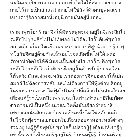
ฉะนั้นเราพิจารณา แยกออก ทำจิตใจให้สงบ ปล่อยวาง
กายไว้ กายเป็นสักแต่ว่ากายไม่ใช่สัตว์ตัวตนบุคคลเรา
เขา เรารู้จักกายมานั่งอยู่นี่ กายมันอยู่นี่แหละ
เรามาพุทโธๆรักษาจิตให้มีพระพุทธเจ้าอยู่ในจิตระลึกไว้
ระลึกไปๆ ระลึกไปไม่ให้เผลอ ไม่ได้อะไรก็ได้แต่พุทโธ
อย่างเดียวก็พอใจแล้ว เพราะเราอยากพิสูจน์ อยากรู้ว่าพุ
ทโธกับจิตอยู่ด้วยกันแล้ว อะไรจะเกิดขึ้น ไม่ให้เผลอ
รักษาทำจิตใจให้ดี มันจะเป็นอย่างไร เราก็ระลึกพุทโธ
ระลึกไป ระลึกไป กำลังระลึกอยู่นั้นสำหรับผู้อบรมใหม่
ให้ระวัง มันจะง่วงจะหลับ เราต้องการจิตของเราให้เป็น
สมาธิ ไม่ต้องการหลับ และไม่ต้องการให้ฟุ้งซ่าน คืออยู่
ในระหว่างกลางๆ ไม่ฟุ้งไปโน่นไปนี่แล้วก็ไม่หลับเสียเลย
เพียงแต่รู้ว่าเป็นหนึ่ง เพราะฉะนั้นท่านว่าสมาธิมี
เอกัคค
ตา
อารมณ์เป็นหนึ่งแน่วแน่ จิตตั้งมั่นเรียกว่าสมาธิ
เพราะฉะนั้นลักษณะจิตรวมเป็นหนึ่ง ไม่ใช่หลับ แต่ก็
ไม่ใช่จิตฟุ้งซ่านแยกออกไปเลื่อนลอยตามอารมณ์ต่างๆ
รวมอยู่ในผู้รู้คือพุทโธ พุทโธก็แปลว่าผู้รู้ เตือนให้เรารู้ๆ
เท่านั้น เราก็เพียงแต่รู้ๆอยู่ในรู้ กำหนดรู้ผู้รู้ กำหนดรู้อยู่