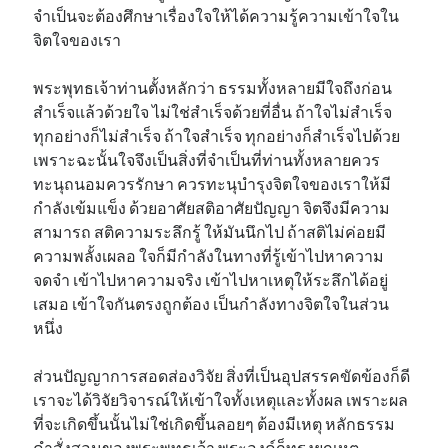
จำเป็นจะต้องศึกษาเรื่องใจให้ได้ความรู้ความเข้าใจใน
จิตใจของเรา
พระพุทธเจ้าท่านตั้งหลักว่า ธรรมทั้งหลายมีใจถึงก่อน
สำเร็จแล้วด้วยใจ ไม่ใช่สำเร็จด้วยที่อื่น ถ้าใจไม่สำเร็จ
ทุกอย่างก็ไม่สำเร็จ ถ้าใจสำเร็จ ทุกอย่างก็สำเร็จไปด้วย
เพราะฉะนั้นใจจึงเป็นสิ่งที่จำเป็นที่ท่านทั้งหลายควร
ทะนุถนอมควรรักษา ควรทะนุบำรุงจิตใจของเราให้มี
กำลังเข้มแข็ง ด้วยอาศัยสติอาศัยปัญญา จิตจึงมีความ
สามารถ สติความระลึกรู้ ให้มันนึกไป ถ้าสติไม่ค่อยมี
ความพลั้งเผลอ ใจก็มีกำลังในทางที่รู้เข้าไปหาความ
จดจำ เข้าไปหาความจริง เข้าไปหาเหตุให้ระลึกได้อยู่
เสมอ เข้าใจกันตรงถูกต้อง เป็นกำลังทางจิตใจในส่วน
หนึ่ง
ส่วนปัญญาการสอดส่องวิจัย สิ่งที่เป็นอุปสรรคขัดข้องก็ดี
เราจะได้วิจัยวิจารณ์ให้เข้าใจทั้งเหตุและทั้งผล เพราะผล
ที่จะเกิดขึ้นนั้นไม่ใช่เกิดขึ้นลอยๆ ต้องมีเหตุ หลักธรรม
คำสั่งสอนของพระพุทธเจ้า พระองค์ก็ทรงยกเหตุ