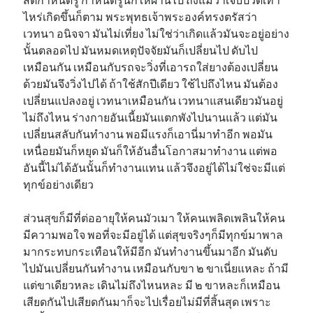
ไหร่เกิดขึ้นก็ตาม พระพุทธเจ้าพระองค์ทรงตรัสว่า
เวทนา อนิจจา มันไม่เที่ยง ไม่ใช่ว่าเกิดแล้วมันจะอยู่อย่าง
นั้นตลอดไป มันหมดเหตุปัจจัยมันก็เปลี่ยนไป ดับไป
เหมือนกัน เหมือนกับรถจะวิ่งที่เอารถใส่ยางต้องเปลี่ยน
ด้วยมันจึงวิ่งไปได้ ถ้าใช้สักปีเดียว ใช้ไปถึงไหน มันต้อง
เปลี่ยนแปลงอยู่ เวทนาเหมือนกัน เวทนาแสนเดียวมันอยู่
ไม่ถึงไหน ร่างกายอันเนี้ยมันแตกพังไปนานแล้ว แต่มัน
เปลี่ยนสลับกันทำงาน พอมีแรงก็เอานี่มาทำอีก พอมัน
เหนื่อยมันก็หยุด มันก็ให้อันอื่นโอกาสมาทำงาน แต่พอ
อันนี้ไม่ได้อันนั้นก็ทำงานแทน แล้วจึงอยู่ได้ไม่ใช่จะมีแต่
ทุกข์อย่างเดียว
ส่วนสุขก็มีที่ต่ออายุให้คนมัวเมา ให้คนเพลิดเพลินให้คน
มีความพอใจ พอที่จะมีอยู่ได้ แต่สุขจริงๆก็มีทุกข์มาพาล
มากระทบกระเทือนให้มีอีก มันทำงานขึ้นมาอีก มันดับ
ไปมันเปลี่ยนกันทำงาน เหมือนกับขา ๒ ขาเนี่ยแหละ ถ้ามี
แต่ขาเดียวหละ เดินไม่ถึงไหนหละ มี ๒ ขาหละก็เหมือน
เสียดกันไปเสียดกันมาก็จะไปเรื่อยไม่มีที่สิ้นสุด เพราะ