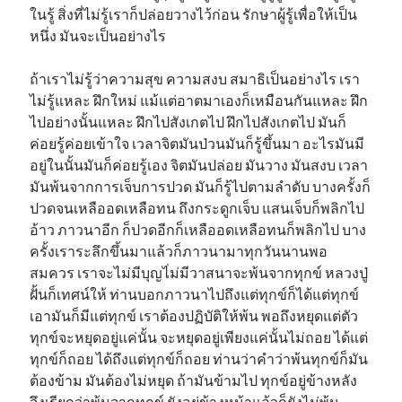
ในรู้ สิ่งที่ไม่รู้เราก็ปล่อยวางไว้ก่อน รักษาผู้รู้เพื่อให้เป็น
หนึ่ง มันจะเป็นอย่างไร
ถ้าเราไม่รู้ว่าความสุข ความสงบ สมาธิเป็นอย่างไร เรา
ไม่รู้แหละ ฝึกใหม่ แม้แต่อาตมาเองก็เหมือนกันแหละ ฝึก
ไปอย่างนั้นแหละ ฝึกไปสังเกตไป ฝึกไปสังเกตไป มันก็
ค่อยรู้ค่อยเข้าใจ เวลาจิตมันป่วนมันก็รู้ขึ้นมา อะไรมันมี
อยู่ในนั้นมันก็ค่อยรู้เอง จิตมันปล่อย มันวาง มันสงบ เวลา
มันพ้นจากการเจ็บการปวด มันก็รู้ไปตามลำดับ บางครั้งก็
ปวดจนเหลืออดเหลือทน ถึงกระดูกเจ็บ แสนเจ็บก็พลิกไป
อ้าว ภาวนาอีก ก็ปวดอีกก็เหลืออดเหลือทนก็พลิกไป บาง
ครั้งเราระลึกขึ้นมาแล้วก็ภาวนามาทุกวันนานพอ
สมควร เราจะไม่มีบุญไ่ม่มีวาสนาจะพ้นจากทุกข์ หลวงปู่
ฝั้นก็เทศน์ให้ ท่านบอกภาวนาไปถึงแต่ทุกข์ก็ได้แต่ทุกข์
เอามันก็มีแต่ทุกข์ เราต้องปฏิบัติให้พ้น พอถึงหยุดแต่ตัว
ทุกข์จะหยุดอยู่แค่นั้น จะหยุดอยู่เพียงแค่นั้นไม่ถอย ได้แต่
ทุกข์ก็ถอย ได้ถึงแต่ทุกข์ก็ถอย ท่านว่าคำว่าพ้นทุกข์ก็มัน
ต้องข้าม มันต้องไม่หยุด ถ้ามันข้ามไป ทุกข์อยู่ข้างหลัง
จึงเรียกว่าพ้นจากทุกข์ ยังอยู่ข้างหน้าแล้วก็ยังไม่พ้น