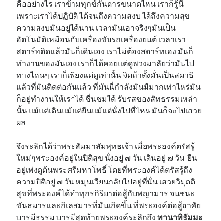
คืออย่างไร เราข้ามทุกข์กันดารขนาดไหน เราก็รู้นี่
เพราะเราได้ปฏิบัติ ได้จนถึงความสงบ ได้ถึงความสุข
ความสงบมันอยู่ได้นาน เวลามันเอาจริงๆมันเป็น
อัตโนมัติเหมือนกับเครื่องขับรถเครื่องยนต์ เวลาเรา
สตาร์ทติดแล้วมันก็เดินเอง เราไม่ต้องสตาร์ทเอง มันก็
ทำงานของมันเอง เราก็ได้คอยแต่ดูพวงมาลัยว่ามันไป
ทางไหนๆ เราก็เพียงแต่ดูเท่านั้น จิตถ้าตั้งมั่นเป็นสมาธิ
แล้วที่มันติดต่อกันแล้ว ที่มันนี่กำลังมันมีมากเท่าไหร่มัน
ก็อยู่ทำงานให้เราได้ ชื่นชมได้ รับรสของสัทธรรมเหล่า
นั้น แม้แต่เดินแม้แต่ยืนแม้แต่นั่งไปที่ไหน มันก็จะไปเสวย
ผล
จึงระลึกได้ว่าพระสัมมาสัมพุทธเจ้า เมื่อพระองค์ตรัสรู้
ใหม่ๆพระองค์อยู่ในปิติสุข นั่งอยู่ ๗ วัน เดินอยู่ ๗ วัน ยืน
อยู่เพ่งดูต้นพระศรีมหาโพธิ์ โดยที่พระองค์ได้ตรัสรู้ถึง
ความปิติอยู่ ๗ วัน หมุนเวียนกลับไปอยู่ที่นั่น เสวยวิมุตติ
สุขที่พระองค์ได้ทำทุกรกิริยาต่อสู้กับพญามาร จนชนะ
ขันธมารและกิเลสมารที่มันเกิดขึ้น ที่พระองค์ต่อสู้อาศัย
บารมีธรรม บารมีสุดท้ายพระองค์ระลึกถึง
ทานาทิธัมมะ