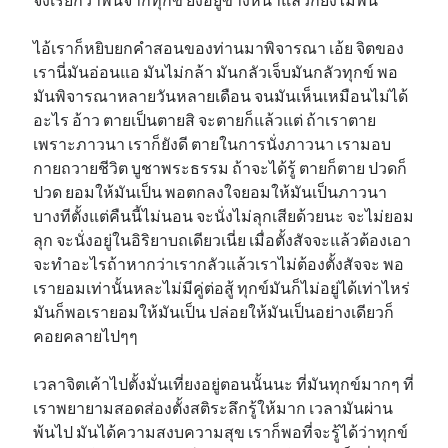
ไอ้เราก็หยิบยกคำสอนของท่านมาพิจารณา เอ้ย จิตของ
เรานี่มันอ่อนแอ มันไม่กล้า มันกลัวเจ็บมันกลัวทุกข์ พอ
มันพิจารณาหลายวันหลายเดือน จนมันเห็นเหมือนไม่ได้
อะไร อ้าว ตายเป็นตายสิ จะตายก็แล้วแต่ ถ้าเราตาย
เพราะภาวนา เราก็ยังดี ตายในการนั่งภาวนา เรามอบ
กายถวายชีวิต บูชาพระธรรม ถ้าจะได้รู้ ตายก็ตาย ปวดก็
ปวด ยอมให้มันเป็น พอตกลงใจยอมให้มันเป็นภาวนา
บางทีตั้งแต่คืนนี้ไม่นอน จะนั่งไม่ลุกเสียด้วยนะ จะไม่ยอม
ลุก จะนั่งอยู่ในอิริยาบถเดียวเนี่ย เมื่อตั้งสัจจะแล้วต้องเอา
จะทำอะไรถ้าหากว่าเรากลัวแล้วเราไม่ต้องตั้งสัจจะ พอ
เรายอมเท่านั้นหละไม่มีคู่ต่อสู้ ทุกข์มันก็ไม่อยู่ได้เท่าไหร่
มันก็พอเรายอมให้มันเป็น ปล่อยให้มันเป็นอย่างเดียวก็
คอยคลายไปๆๆ
เวลาจิตเค้าไปตั้งมั่นเที่ยงอยู่ตอนนั้นนะ ที่มันทุกข์มากๆ ที่
เราพยายามสอดส่องตั้งสติระลึกรู้ให้มาก เวลามันผ่าน
พ้นไป มันได้ความสงบความสุข เราก็พอที่จะรู้ได้ว่าทุกข์