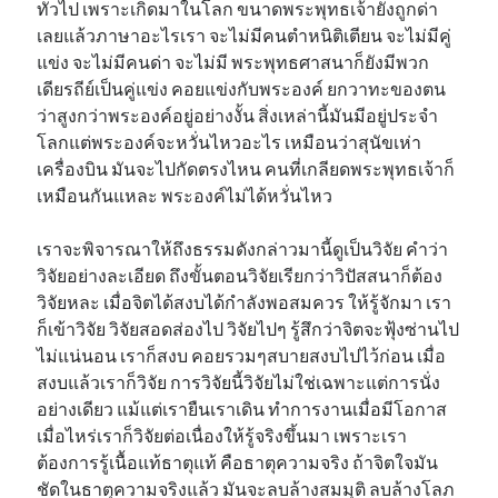
ทั่วไป เพราะเกิดมาในโลก ขนาดพระพุทธเจ้ายังถูกด่า
เลยแล้วภาษาอะไรเรา จะไม่มีคนตำหนิติเตียน จะไม่มีคู่
แข่ง จะไม่มีคนด่า จะไม่มี พระพุทธศาสนาก็ยังมีพวก
เดียรถีย์เป็นคู่แข่ง คอยแข่งกับพระองค์ ยกวาทะของตน
ว่าสูงกว่าพระองค์อยู่อย่างงั้น สิ่งเหล่านี้มันมีอยู่ประจำ
โลกแต่พระองค์จะหวั่นไหวอะไร เหมือนว่าสุนัขเห่า
เครื่องบิน มันจะไปกัดตรงไหน คนที่เกลียดพระพุทธเจ้าก็
เหมือนกันแหละ พระองค์ไม่ได้หวั่นไหว
เราจะพิจารณาให้ถึงธรรมดังกล่าวมานี้ดูเป็นวิจัย คำว่า
วิจัยอย่างละเอียด ถึงขั้นตอนวิจัยเรียกว่าวิปัสสนาก็ต้อง
วิจัยหละ เมื่อจิตได้สงบได้กำลังพอสมควร ให้รู้จักมา เรา
ก็เข้าวิจัย วิจัยสอดส่องไป วิจัยไปๆ รู้สึกว่าจิตจะฟุ้งซ่านไป
ไม่แน่นอน เราก็สงบ คอยรวมๆสบายสงบไปไว้ก่อน เมื่อ
สงบแล้วเราก็วิจัย การวิจัยนี้วิจัยไม่ใช่เฉพาะแต่การนั่ง
อย่างเดียว แม้แต่เรายืนเราเดิน ทำการงานเมื่อมีโอกาส
เมื่อไหร่เราก็วิจัยต่อเนื่องให้รู้จริงขึ้นมา เพราะเรา
ต้องการรู้เนื้อแท้ธาตุแท้ คือธาตุความจริง ถ้าจิตใจมัน
ชัดในธาตุความจริงแล้ว มันจะลบล้างสมมุติ ลบล้างโลภ