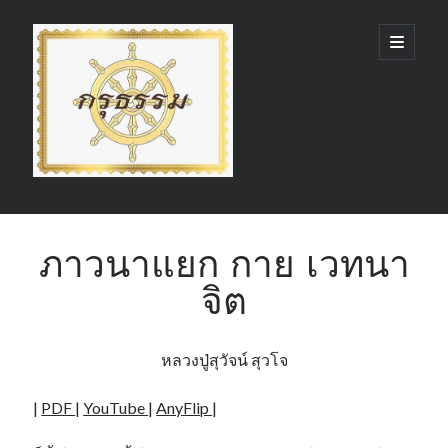
กรุ
open
primary
menu
ธรรม
(GruDhamma.com)
Sidebar
Search
ภาวนาแยก กาย เวทนา
จิต
Recent Comments
หลวงปู่สุวัจน์ สุวโจ
|
PDF
|
YouTube
|
AnyFlip
|