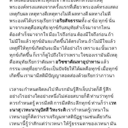
พระองค์ทรงแสดงจากครั้งแรกที่เดียว พระองค์ทรงแสดง
เหตุกับผล เหตุทางดีเหตุทางไม่ดี ผลทางดี ผลทางไม่ดี
พระองค์ได้บรรลุเรียกว่า
อริยสัจธรรม
ทั้ง ๔ ข้อ ทุกข์ นั่น
มาจากเหตุคือสมุทัย ทุกข์กับสมุทัยสำเร็จมาจากไหน
ต้องสำเร็จมาจากใจ มีอะไรถึงก่อน ต้องมีใจถึงก่อน ถ้า
ไม่มีใจแล้ว ทุกข์มันจะเกิดขึ้นได้ตรงไหน ถ้าไม่มีใจแล้ว
เหตุที่ให้ทุกข์เกิดมันจะมีมาได้อย่างไร เพราะฉะนั้นเวลา
ทุกข์เกิดขึ้น ก็เราก็ดูไปถึงใจว่าเพราะใจของเรามันมีเหตุ
คือสมุทัยเรียกว่าตัณหา
อวิชชาตัณหาอุปาทาน
แล้ว
กรรม เหตุที่อยากนี่จะเป็นปัจจัยให้ได้ผลคือทุกข์ เมื่อทุกข์
เกิดขึ้น เรามามีสติมีปัญญาสอดส่องด้วยเรียกว่าภาวนา
เวลาจะกำหนดจิตลงไป ทีแรกมันรู้สึกเจ็บปวดก็ดี รู้สึก
อย่างไรอย่างใดอย่างหนึ่งไม่ค่อยสบายก็ดี ท่านว่าทุกข์
ควรกำหนดรู้ ควรมีสติ การมีสติระลึกทุกข์ ท่านก็ว่า
เวท
ะนาสุ เวทะนานุปัสสี วิหะระติ
เรากำหนดรู้เวทนาใน
เวทนาอยู่ก็คิดว่าเราเจริญมหาสติปัฏฐานเช่นเดียวกัน
เวทนานี้รู้ว่าสักแต่ว่าเวทนา ให้รู้ธรรมดาของเวทนา มัน