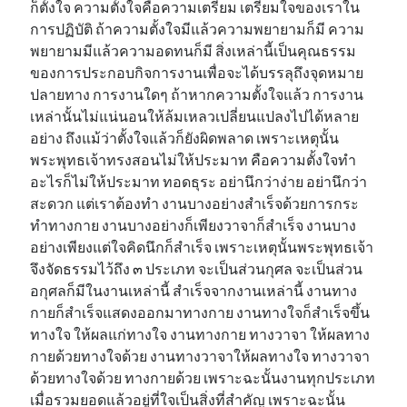
ก็ตั้งใจ ความตั้งใจคือความเตรียม เตรียมใจของเราใน
การปฏิบัติ ถ้าความตั้งใจมีแล้วความพยายามก็มี ความ
พยายามมีแล้วความอดทนก็มี สิ่งเหล่านี้เป็นคุณธรรม
ของการประกอบกิจการงานเพื่อจะได้บรรลุถึงจุดหมาย
ปลายทาง การงานใดๆ ถ้าหากความตั้งใจแล้ว การงาน
เหล่านั้นไม่แน่นอนให้ล้มเหลวเปลี่ยนแปลงไปได้หลาย
อย่าง ถึงแม้ว่าตั้งใจแล้วก็ยังผิดพลาด เพราะเหตุนั้น
พระพุทธเจ้าทรงสอนไม่ให้ประมาท คือความตั้งใจทำ
อะไรก็ไม่ให้ประมาท ทอดธุระ อย่านึกว่าง่าย อย่านึกว่า
สะดวก แต่เราต้องทำ งานบางอย่างสำเร็จด้วยการกระ
ทำทางกาย งานบางอย่างก็เพียงวาจาก็สำเร็จ งานบาง
อย่างเพียงแต่ใจคิดนึกก็สำเร็จ เพราะเหตุนั้นพระพุทธเจ้า
จึงจัดธรรมไว้ถึง ๓ ประเภท จะเป็นส่วนกุศล จะเป็นส่วน
อกุศลก็มีในงานเหล่านี้ สำเร็จจากงานเหล่านี้ งานทาง
กายก็สำเร็จแสดงออกมาทางกาย งานทางใจก็สำเร็จขึ้น
ทางใจ ให้ผลแก่ทางใจ งานทางกาย ทางวาจา ให้ผลทาง
กายด้วยทางใจด้วย งานทางวาจาให้ผลทางใจ ทางวาจา
ด้วยทางใจด้วย ทางกายด้วย เพราะฉะนั้นงานทุกประเภท
เมื่อรวมยอดแล้วอยู่ที่ใจเป็นสิ่งที่สำคัญ เพราะฉะนั้น