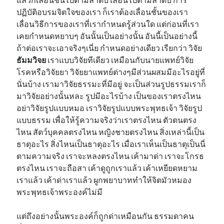
ปฏิบัติอบรมจิตใจของเรา ก็เราต้องเลื่อนชั้นของเรา
เลื่อนวิธีการของเราที่เรากำหนดรู้ส่วนใด แต่ก่อนที่เรา
เคยกำหนดหยาบๆ อันนั้นเป็นอย่างนั้น อันนี้เป็นอย่างนี้
ถ้าต่อเราจะเอาจริงๆเนี่ย กำหนดอย่างเดียว เรียกว่า วิจัย
ธัมมวิจย
เราแบบวิจัยทีเดียว เหมือนกับนายแพทย์วิจัย
โรคหรือวิจัยยา วิจัยยาแพทย์ต่างๆมีส่วนผสมมีอะไรอยู่ที่
นั่นบ้าง เรามาวิจัยธรรมะที่มีอยู่ จะเป็นส่วนรูปธรรมเราก็
มาวิจัยอย่างนั้นหละ รูปมีอะไรบ้าง เป็นของเราตรงไหน
อย่าวิจัยรูปแบบหมอ เราวิจัยรูปแบบพระพุทธเจ้า วิจัยรูป
แบบธรรม เพื่อให้รู้ความจริงว่าเราตรงไหน ตัวตนตรง
ไหน สัตว์บุคคลตรงไหน หญิงชายตรงไหน สิ่งเหล่านี้เป็น
ธาตุอะไร สิ่งไหนเป็นธาตุอะไร เมื่อเราเห็นเป็นธาตุเป็นนี่
ตามความจริง เราจะหลงตรงไหน เค้ามาด่า เราจะโกรธ
ตรงไหน เราจะถือสา เค้าดูถูกเราแล้ว เค้าเหยียดหยาม
เราแล้ว เค้าด่าเราแล้ว ผูกพยาบาททำให้จิตมัวหมอง
พระพุทธเจ้าพระองค์ไม่มี
แต่ถึงอย่างนั้นพระองค์ก็ถูกด่าเหมือนกัน ธรรมดาคน