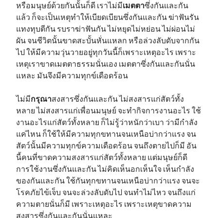
หรือมนุษย์ด้วยกันนั้นก็ดี เราไม่มี
เมตตา
ซึ่งกันและกัน
แล้ว ก็จะเป็นเหตุทำให้เบียดเบียนซึ่งกันและกัน ฆ่าฟันรัน
แทงทุบตีกัน รบราฆ่าฟันกัน ไม่หยุดไม่หย่อน ไม่ผ่อนไม่
ผัน จนชีวิตนั้นขาดสะบั้นหั่นแหลก หรือล่วงลับดับจากกัน
ไป ให้มีความวุ่นวายอยู่ทุกวันนี้ก็เพราะเหตุอะไร เพราะ
เหตุเราขาดเมตตาธรรมนั่นเอง เมตตาซึ่งกันและกันนั่น
แหละ มันจึงมีความทุกข์เดือดร้อน
ไม่มี
กรุณา
สงสารซึ่งกันและกัน ไม่สงสารแก่สัตว์ทั้ง
หลาย ไม่สงสารแก่เพื่อนมนุษย์ จะทำกิจการงานอะไร ใช้
งานอะไรแก่สัตว์ทั้งหลาย ก็ไม่รู้ว่าหนักว่าเบา ว่ามีกำลัง
แค่ไหน ก็ใช้ให้มีความทุกขทานจนเหนือบ่ากว่าแรง จน
สัตว์นั้นมีความทุกข์ความเดือดร้อน จนถึงตายไปก็มี อัน
นี้คนที่ขาดความสงสารแก่สัตว์ทั้งหลาย แต่มนุษย์ก็ดี
การใช้งานซึ่งกันและกัน ไม่คิดเห็นอกเห็นใจ เห็นกำลัง
ของกันและกัน ใช้กันทุกขทานจนเหนือบ่ากว่าแรง จนจะ
โรคภัยไข้เจ็บ จนจะล่วงลับดับไป จนทำไม่ไหว จนถึงแก่
ความตายนั่นก็มี เพราะเหตุอะไร เพราะเหตุขาดความ
สงสารซึ่งกันและกันนั่นแหละ