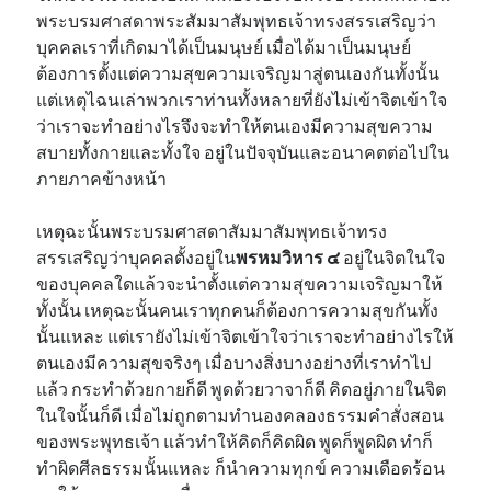
พระบรมศาสดาพระสัมมาสัมพุทธเจ้าทรงสรรเสริญว่า
บุคคลเราที่เกิดมาได้เป็นมนุษย์ เมื่อได้มาเป็นมนุษย์
ต้องการตั้งแต่ความสุขความเจริญมาสู่ตนเองกันทั้งนั้น
แต่เหตุไฉนเล่าพวกเราท่านทั้งหลายที่ยังไม่เข้าจิตเข้าใจ
ว่าเราจะทำอย่างไรจึงจะทำให้ตนเองมีความสุขความ
สบายทั้งกายและทั้งใจ อยู่ในปัจจุบันและอนาคตต่อไปใน
ภายภาคข้างหน้า
เหตุฉะนั้นพระบรมศาสดาสัมมาสัมพุทธเจ้าทรง
สรรเสริญว่าบุคคลตั้งอยู่ใน
พรหมวิหาร ๔
อยู่ในจิตในใจ
ของบุคคลใดแล้วจะนำตั้งแต่ความสุขความเจริญมาให้
ทั้งนั้น เหตุฉะนั้นคนเราทุกคนก็ต้องการความสุขกันทั้ง
นั้นแหละ แต่เรายังไม่เข้าจิตเข้าใจว่าเราจะทำอย่างไรให้
ตนเองมีความสุขจริงๆ เมื่อบางสิ่งบางอย่างที่เราทำไป
แล้ว กระทำด้วยกายก็ดี พูดด้วยวาจาก็ดี คิดอยู่ภายในจิต
ในใจนั้นก็ดี เมื่อไม่ถูกตามทำนองคลองธรรมคำสั่งสอน
ของพระพุทธเจ้า แล้วทำให้คิดก็คิดผิด พูดก็พูดผิด ทำก็
ทำผิดศีลธรรมนั้นแหละ ก็นำความทุกข์ ความเดือดร้อน