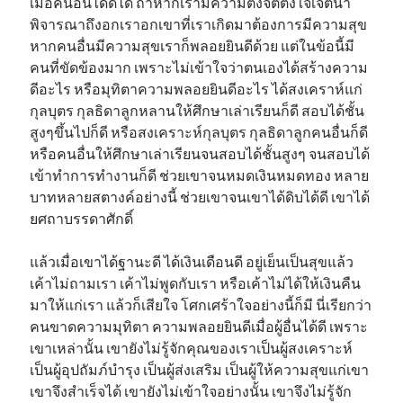
เมื่อคนอื่นได้ดีได้ ถ้าหากเรามีความตั้งจิตตั้งใจเจตนา
พิจารณาถึงอกเราอกเขาที่เราเกิดมาต้องการมีความสุข
หากคนอื่นมีความสุขเราก็พลอยยินดีด้วย แต่ในข้อนี้มี
คนที่ขัดข้องมาก เพราะไม่เข้าใจว่าตนเองได้สร้างความ
ดีอะไร หรือมุทิตาความพลอยยินดีอะไร ได้สงเคราห์แก่
กุลบุตร กุลธิดาลูกหลานให้ศึกษาเล่าเรียนก็ดี สอบได้ชั้น
สูงๆขึ้นไปก็ดี หรือสงเคราะห์กุลบุตร กุลธิดาลูกคนอื่นก็ดี
หรือคนอื่นให้ศึกษาเล่าเรียนจนสอบได้ชั้นสูงๆ จนสอบได้
เข้าทำการทำงานก็ดี ช่วยเขาจนหมดเงินหมดทอง หลาย
บาทหลายสตางค์อย่างนี้ ช่วยเขาจนเขาได้ดิบได้ดี เขาได้
ยศถาบรรดาศักดิ์
แล้วเมื่อเขาได้ฐานะดี ได้เงินเดือนดี อยู่เย็นเป็นสุขแล้ว
เค้าไม่ถามเรา เค้าไม่พูดกับเรา หรือเค้าไม่ได้ให้เงินคืน
มาให้แก่เรา แล้วก็เสียใจ โศกเศร้าใจอย่างนี้ก็มี นี่เรียกว่า
คนขาดความมุทิตา ความพลอยยินดีเมื่อผู้อื่นได้ดี เพราะ
เขาเหล่านั้น เขายังไม่รู้จักคุณของเราเป็นผู้สงเคราะห์
เป็นผู้อุปถัมภ์บำรุง เป็นผู้ส่งเสริม เป็นผู้ให้ความสุขแก่เขา
เขาจึงสำเร็จได้ เขายังไม่เข้าใจอย่างนั้น เขาจึงไม่รู้จัก