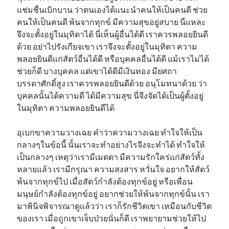
แช่มชื่นเบิกบาน ว่าตนเองได้แนะนำคนให้เป็นคนดี ช่วย
คนให้เป็นคนดี พ้นจากทุกข์ มีความสุขอยู่สบาย นี่แหละ
จึงจะตั้งอยู่ในมุทิตาได้ นี่เห็นผู้อื่นได้ดี เราควรพลอยยินดี
ด้วย อย่าไปรังเกียจเขา เราจึงจะตั้งอยู่ในมุทิตา ความ
พลอยยินดีแก่สัตว์อื่นได้ดี หรือบุคคลอื่นได้ดี แม้เราไม่ได้
ช่วยก็ดี บางบุคคล แต่เขาได้ดีมีเงินทอง มียศถา
บรรดาศักดิ์สูง เราควรพลอยยินดีด้วย อนุโมทนาด้วย ว่า
บุคคลนั้นได้ความดี ได้มีความสุข นี่จึงจัดได้เป็นผู้ตั้งอยู่
ในมุทิตา ความพลอยยินดีได้
อุเบกขาความวางเฉย คำว่าความวางเฉย ทำใจให้เป็น
กลางๆในข้อนี้ นั้นเราจะทำอย่างไรจึงจะทำได้ ทำใจให้
เป็นกลางๆ เหตุว่าเรามีเมตตา มีความรักใคร่แก่สัตว์ทั้ง
หลายแล้ว เรามีกรุณา ความสงสาร หวั่นใจ อยากให้สัตว์
พ้นจากทุกข์ไป เมื่อสัตว์กำลังต้องทุกข์อยู่ หรือเพื่อน
มนุษย์กำลังต้องทุกข์อยู่ อยากช่วยให้พ้นจากทุกข์นั้น เรา
มาพินิจพิจารณาดูแล้วว่า เราก็รักชีวิตเขา เหมือนกับชีวิต
ของเรา เมื่อถูกเขาเจ็บป่วยนั่นก็ดี เราพยายามช่วยให้ไป