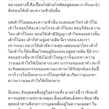
หลายอย่างนี้ คือเปื้อนไปด้วยโลหิตอยู่ตลอด เราก็แนะนำ
สั่งสอนให้เค้าละความชั่วอันนั้น
แต่เค้าก็ไม่ยอมละความชั่วนั้น จะสอนเท่าไหร่ เค้าก็ไม่
เข้าใจ สอนให้ละความโกรธ เค้าก็ไม่ละ สอนให้ละความ
โลภ เค้าก็ไม่ละ สอนให้เค้ามีปัญญา เค้าไม่หลงอย่างนั้น
เค้าก็ไม่ละ เค้าก็ทำอยู่อย่างเดิม นี่เราสอน และเรา
ปรารถนา อยากให้เค้ามีความสุข แต่สอนเท่าไหร่ เค้าก็
ไม่เข้าใจ ก็ยังเหี้ยมโหดอยู่นั่นแหละอยู่อย่างเดิม นี่ถ้าเรา
สอนอย่างนั้น เขาก็ยังไม่เข้าใจอยู่ เราก็อุเบกขา ความ
วางเฉย ทำใจให้เป็นกลางๆ เพราะกรรมของเขาทำ เขาก็
จะรับผลของกรรมของเขาเอง เขาจะได้รับทุกข์เอง อันนี้
เราก็วางใจเป็นกลาง เราก็ไม่ทุกข์ด้วย เรียกว่าอุเบกขา
ความวางเฉย ทำใจให้เป็นกลาง
นี่แหละ อันบุคคลตั้งอยู่ในธรรมทั้ง ๔ อย่างนี้ เราจึงจะมี
ความสุขความสบาย เหตุฉะนั้นองค์สมเด็จพระสัมมาสัม
พุทธเจ้าท่านจึงกล่าวว่าบุคคลตั้งอยู่ในความเมตตา ใน