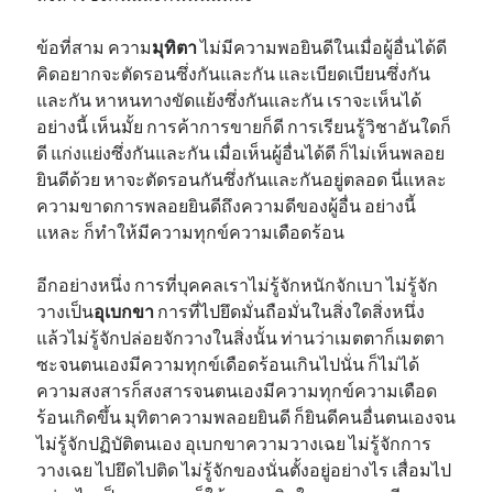
ข้อที่สาม ความ
มุทิตา
ไม่มีความพอยินดีในเมื่อผู้อื่นได้ดี
คิดอยากจะตัดรอนซึ่งกันและกัน และเบียดเบียนซึ่งกัน
และกัน หาหนทางขัดแย้งซึ่งกันและกัน เราจะเห็นได้
อย่างนี้ เห็นมั้ย การค้าการขายก็ดี การเรียนรู้วิชาอันใดก็
ดี แก่งแย่งซึ่งกันและกัน เมื่อเห็นผู้อื่นได้ดี ก็ไม่เห็นพลอย
ยินดีด้วย หาจะตัดรอนกันซึ่งกันและกันอยู่ตลอด นี่แหละ
ความขาดการพลอยยินดีถึงความดีของผู้อื่น อย่างนี้
แหละ ก็ทำให้มีความทุกข์ความเดือดร้อน
อีกอย่างหนึ่ง การที่บุคคลเราไม่รู้จักหนักจักเบา ไม่รู้จัก
วางเป็น
อุเบกขา
การที่ไปยึดมั่นถือมั่นในสิ่งใดสิ่งหนึ่ง
แล้วไม่รู้จักปล่อยจักวางในสิ่งนั้น ท่านว่าเมตตาก็เมตตา
ซะจนตนเองมีความทุกข์เดือดร้อนเกินไปนั่น ก็ไม่ได้
ความสงสารก็สงสารจนตนเองมีความทุกข์ความเดือด
ร้อนเกิดขึ้น มุทิตาความพลอยยินดี ก็ยินดีคนอื่นตนเองจน
ไม่รู้จักปฏิบัติตนเอง อุเบกขาความวางเฉย ไม่รู้จักการ
วางเฉย ไปยึดไปติด ไม่รู้จักของนั่นตั้งอยู่อย่างไร เสื่อมไป