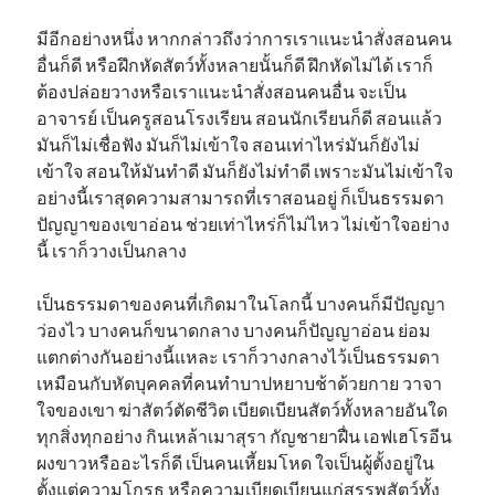
มีอีกอย่างหนึ่ง หากกล่าวถึงว่าการเราแนะนำสั่งสอนคน
อื่นก็ดี หรือฝึกหัดสัตว์ทั้งหลายนั้นก็ดี ฝึกหัดไม่ได้ เราก็
ต้องปล่อยวางหรือเราแนะนำสั่งสอนคนอื่น จะเป็น
อาจารย์ เป็นครูสอนโรงเรียน สอนนักเรียนก็ดี สอนแล้ว
มันก็ไม่เชื่อฟัง มันก็ไม่เข้าใจ สอนเท่าไหร่มันก็ยังไม่
เข้าใจ สอนให้มันทำดี มันก็ยังไม่ทำดี เพราะมันไม่เข้าใจ
อย่างนี้เราสุดความสามารถที่เราสอนอยู่ ก็เป็นธรรมดา
ปัญญาของเขาอ่อน ช่วยเท่าไหร่ก็ไม่ไหว ไม่เข้าใจอย่าง
นี้ เราก็วางเป็นกลาง
เป็นธรรมดาของคนที่เกิดมาในโลกนี้ บางคนก็มีปัญญา
ว่องไว บางคนก็ขนาดกลาง บางคนก็ปัญญาอ่อน ย่อม
แตกต่างกันอย่างนี้แหละ เราก็วางกลางไว้เป็นธรรมดา
เหมือนกับหัดบุคคลที่คนทำบาปหยาบช้าด้วยกาย วาจา
ใจของเขา ฆ่าสัตว์ตัดชีวิต เบียดเบียนสัตว์ทั้งหลายอันใด
ทุกสิ่งทุกอย่าง กินเหล้าเมาสุรา กัญชายาฝื่น เอฟเฮโรอีน
ผงขาวหรืออะไรก็ดี เป็นคนเหี้ยมโหด ใจเป็นผู้ตั้งอยู่ใน
ตั้งแต่ความโกรธ หรือความเบียดเบียนแก่สรรพสัตว์ทั้ง