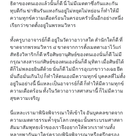
ธิดาของตนเองแล้วนั้นก็ดี นี่ ไม่มีเมตตาซึ่งกันและกัน
ทุบตีกัน ฆ่าฟันรันแทงกันอยู่ไม่หยุดไม่หย่อน ก็ทำให้มี
ความทุกข์ความเดือดร้อนในครอบครัวนั้นอีกอย่างหนึ่ง
เรียกว่าขาดตั้งอยู่ในพรหมวิหาร
ทั้งครูบาอาจารย์ก็ดี อยู่ในวัดวาอาวาสใด สำนักใดก็ดี ที่
ขาดจากพรหมวิหาร ๔ ขาดจากการตั้งเมตตาเอาไว้แก่
สัทธิงวิหาริกก็ดี หรือศิษยานุศิษย์ของตนเองนั่นก็ดี ไม่มี
กรุณาสงสารแก่ศิษย์ของตนเองนั่นก็ดี มุทิตา เมื่อศิษย์ได้
ดีก็ไม่พลอยยินดีด้วย นั่นก็ดี ไม่มีการอุเบกขาวางเฉย ยึด
มั่นถือมั่นเกินไป ก็ทำให้ตนเองมีความทุกข์ บุคคลที่ไม่ตั้ง
อยู่ในอย่างนี้ นี่แหละเป็นอาจารย์ก็ดี ก็ทำให้มีความทุกข์
ความเดือดร้อน ทั้งในวัดวาอาวาสศาสนานี้ ก็ไม่มีความ
สุขความเจริญ
นี่แหละเรามาพินิจพิจารณาให้เข้าใจ อันบุคคลขาดจาก
ความเมตตาธรรมค้ำจุนโลก เหตุฉะนั้นพระบรมศาสดา
สัมมาสัมพุทธเจ้าของเราจึงอยากให้พวกเราท่านทั้ง
หลายพากันมาใคร่ครวญพินิจพิจารณาหรือตรึกตรอง