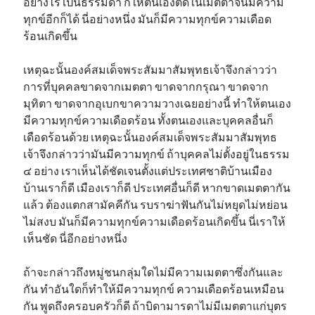
อย่างไร เป็นธรรมดา ก็ให้ตนเองติดในเมตตาจนมีความ
ทุกข์อีกก็ได้ นี่อย่างหนึ่ง มันก็มีความทุกข์ความเดือด
ร้อนเกิดขึ้น
เหตุฉะนั้นองค์สมเด็จพระสัมมาสัมพุทธเจ้าจึงกล่าวว่า
การที่บุคคลขาดจากเมตตา ขาดจากกรุณา ขาดจาก
มุทิตา ขาดจากอุเบกขาความวางเฉยอย่างนี้ ทำให้ตนเอง
มีความทุกข์ความเดือดร้อน ทั้งตนเองและบุคคลอื่นก็
เดือดร้อนด้วย เหตุฉะนั้นองค์สมเด็จพระสัมมาสัมพุทธ
เจ้าจึงกล่าวว่ามันมีความทุกข์ ถ้าบุคคลไม่ตั้งอยู่ในธรรม
๔ อย่าง เราเห็นได้ชัดเจนตั้งแต่ประเทศชาติบ้านเมือง
บ้านเราก็ดี เมืองเราก็ดี ประเทศอื่นก็ดี หากขาดเมตตากัน
แล้ว ต้องแตกสามัคคีกัน รบราฆ่าฟันกันไม่หยุดไม่หย่อน
ไม่สงบ มันก็มีความทุกข์ความเดือดร้อนเกิดขึ้น นี่เราให้
เห็นชัด นี่อีกอย่างหนึ่ง
ถ้าจะกล่าวถึงหมู่ชนกลุ่มใดไม่มีความเมตตาซึ่งกันและ
กัน ทำอันใดก็ทำให้มีความทุกข์ ความเดือดร้อนเหมือน
กัน พูดถึงครอบครัวก็ดี ถ้าบิดามารดาไม่มีเมตตาแก่บุตร