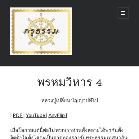
กรุ
open
primary
menu
ธรรม
(GruDhamma.com)
Sidebar
Search
พรหมวิหาร 4
หลวงปู่เปลี่ยน ปัญญาปทีโป
Recent Comments
|
PDF
|
YouTube
|
AnyFlip
|
เมื่อโอกาสแต่นี้ต่อไป พวกเราท่านทั้งหลายได้พากันตั้ง
จิตตั้งใจ ตั้งโสตะเป็นถาดทองรองรับพระธรรมเทศนาอัน