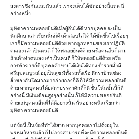
สงสารซึ่งกันและกันแล้ว เราจะเห็นได้ชัดอย่างนี้แหล นี่
อย่างหนึ่ง
มุทิตาความพลอยยินดีเมื่อผู้อื่นได้ดี หากบุคคล จะเป็น
นักศึกษาเล่าเรียนนั่นก็ดี เค้าสอบไล่ได้ ได้ชั้นขึ้นไปเรื่อยๆ
เราก็มีความพลอยยินดีด้วย หากลูกหลานของเราปฏิบัติ
ตนเอง เค้าเป็นคนดี ก็ให้พลอยยินดีด้วย หรือคนอื่นก็ตาม
ถ้าเค้าทำตนเอง เค้าเป็นคนดี ก็ให้พลอยยินดีด้วย หรือ
การค้าขายก็ดี บุคคลค้าขายได้เงินได้ทอง ร่ำรวยมั่งมี
ศรีสุขสมบูรณ์ อยู่เป็นสุข มีทั้งรถทั้งเรือ ตึกราบ้านช่อง
สิ่งของอันใดมากมายก่ายกองก็ดี ก็ให้มีความพลอยยินดี
ด้วย หากบุคคลได้ยศถาบรรดาศักดิ์ก็ดี ชั้นโน้นชั้นนี้ก็ดี
อย่างนี้ มีเงินเดือนสูงๆอย่างนั้น ก็ให้มีความพลอยยินดี
ด้วยแก่บุคคลอื่นที่ได้ดีอย่างนั้น นั่นอย่างหนึ่ง เรียกว่า
มุทิตา ความพลอยยินดี
แต่ข้อนี้เป็นข้อที่ทำได้ยาก หากบุคคลเราไม่ตั้งอยู่ใน
พรหมวิหารแล้ว ก็ไม่อาจสามารถที่จะมีความพลอยยินดี