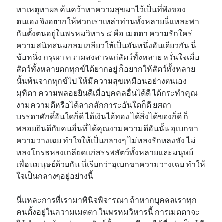
หาเหตุหาผล ค้นคว้าหาความสุขมาไว้เป็นที่พึ่งของ
ตนเอง จึงอยากให้พวกเราเหล่าท่านทั้งหลายนี่แหละพา
กันตั้งตนอยู่ในพรหมวิหาร ๔ คือ เมตตา ความรักใคร่
ความสนิทสนมกลมเกลียวให้เป็นอันหนึ่งอันเดียวกัน นี่
ข้อหนึ่ง กรุณา ความสงสารแก่สัตว์ทั้งหลาย หวั่นใจเมื่อ
สัตว์ทั้งหลายตกทุกข์ได้ยากอยู่ ก็อยากให้สัตว์ทั้งหลาย
นั้นพ้นจากทุกข์ไป ให้มีความสุขเหมือนอย่างตนเอง
มุทิตา ความพลอยยินดีเมื่อบุคคลอื่นได้ดี ได้กระทำคุณ
งามความดีหรือได้ลาภสักการะอันใดก็ดี ยศถา
บรรดาศักดิ์อันใดก็ดี ได้เงินได้ทอง ได้สิ่งได้ของก็ดี ก็
พลอยยินดีกับคนอื่นที่ได้คุณงามความดีอันนั้น อุเบกขา
ความวางเฉย ทำใจให้เป็นกลางๆ ไม่หลงรักหลงชัง ไม่
หลงโกรธหลงเกลียดแก่สรรพสัตว์ทั้งหลายและมนุษย์
เพื่อนมนุษย์ด้วยกัน นี่เรียกว่าอุเบกขาความวางเฉย ทำให้
ใจเป็นกลางๆอยู่อย่างนี้
นี่แหละการที่เรามาพินิจพิจารณา ถ้าหากบุคคลเราทุก
คนตั้งอยู่ในความเมตตา ในพรหมวิหารนี้ การเมตตาจะ