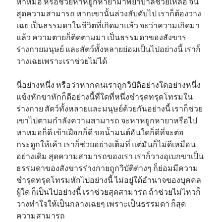
หาหมอ หรือช่วยหาหยูกหายามาพยาบาลช่วยเหลือ จน
สุดความสามารถ หากเขานั้นล่วงลับดับไป เราก็ต้องวาง
เฉย เป็นธรรมดาในชีวิตที่เกิดมาแล้ว จะว่าความเกิดมา
แล้ว ความตายก็ติดตามมา เป็นธรรมดาของสังขาร
ร่างกายมนุษย์ และสัตว์ทั้งหลายย่อมเป็นไปอย่างนี้ เราก็
วางเฉยเพราะเราช่วยไม่ได้
นี่อย่างหนึ่ง หรือว่าหากคนเราถูกวิบัติอย่างใดอย่างหนึ่ง
แข้งหักขาหักก็ดีอย่างนี้ที่ใดที่หนึ่งชำรุดทรุดโทรมใน
ร่างกาย สัตว์ทั้งหลายและมนุษย์ด้วยกันอย่างนี้ เราก็ช่วย
เขาไปตามกำลังความสามารถ จะหาหยูกหายาหรือไป
หาหมอก็ดี เข้าเฝือกก็ดี ขอน้ำมนต์อันใดก็ดีที่จะต่อ
กระดูกให้เค้า เราก็ช่วยอย่างเต็มที่ แต่มันก็ไม่ดีเหมือน
อย่างเดิม สุดความสามารถของเรา เราก็วางอุเบกขาเป็น
ธรรมดาของสังขารร่างกายถูกวิบัติต่างๆ ก็ย่อมมีความ
ชำรุดทรุดโทรมหักไปอย่างนี้ ไม่อยู่ใต้อำนาจของบุคคล
ผู้ใด ก็เป็นไปอย่างนี้ เราช่วยสุดสามารถ ถ้าช่วยไม่ไหวก็
วางทำใจให้เป็นกลางเฉยๆ เพราะเป็นธรรมดา ก็สุด
ความสามารถ