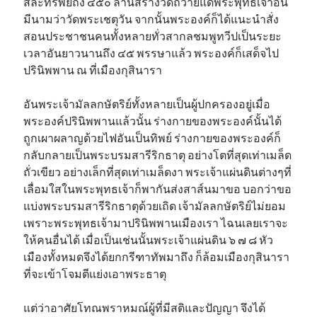
สละทรัพย์ถึง ๔๕๐ ล้านสร้างวัดถวายแด่พระพุทธเจ้าอัน
มีนามว่าวัดพระเชตุวัน จากนั้นพระองค์ก็ได้แนะนำสั่ง
สอนประชาชนคนทั้งหลายทั่วสากลชมพูทวีปเป็นระยะ
เวลาอันยาวนานถึง ๔๕ พรรษาแล้ว พระองค์ก็เสด็จไป
ปรินิพพาน ณ ที่เมืองกุสินารา
อันพระเจ้ามัลลกษัตริย์ทั้งหลายเป็นผู้ปกครองอยู่เมื่อ
พระองค์ปรินิพพานแล้วนั้น ร่างกายของพระองค์นั้นได้
ถูกเผาผลาญด้วยไฟอันเป็นทิพย์ ร่างกายของพระองค์ก็
กลับกลายเป็นพระบรมสารีริกธาตุ อย่างโตที่สุดเท่าเมล็ด
ถั่วเขียว อย่างเล็กที่สุดเท่าเมล็ดงา พระเจ้าแผ่นดินต่างๆที่
เลื่อมใสในพระพุทธเจ้าก็พากันส่งสาส์นมาขอ บอกว่าขอ
แบ่งพระบรมสารีริกธาตุด้วยเถิด เจ้ามัลลกษัตริย์ไม่ยอม
เพราะพระพุทธเจ้ามาปรินิพพานเมืองเรา ไฉนเลยเราจะ
ให้คนอื่นได้ เมื่อเป็นเช่นนั้นพระเจ้าแผ่นดิน ๖ ๗ ๘ หัว
เมืองทั้งหมดจึงได้ยกกรีฑาทัพมาถึง ก็ล้อมเมืองกุสินารา
ที่จะเข้าโจมตีแย่งเอาพระธาตุ
แต่ว่าอาศัยโทณพราหมณ์ผู้ที่มีสติและปัญญา จึงได้