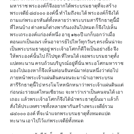
มหาราช พระองค์ก็จึงอยากได้พระบรมธาตุที่จะสร้าง
พระเจดีย์ ๘๔๐๐๐ องค์นี้ ทำไมถึงจะได้ พระองค์ก็จึงได้
ถามแก่พระอรหันต์ทั้งหลายว่า พระบรมสารีริกธาตุนี้มี
ที่ไหนบ้าง ต่างคนก็ต่างพากันงงงันไปหมด ก็จึงไปเห็น
พระเถระองค์แก่องค์หนึ่ง อายุ ๑๒๐ปี แกก็บอกว่าเมื่อ
ตอนแกเป็นเณร เห็นอาจารย์ไปไหว้ทุกวันๆ ตรงนั้นน่าจะ
เป็นพระบรมธาตุอยู่ พระเจ้าอโศกก็ดีใจเป็นอย่างยิ่ง จึง
ให้พระองค์นั้นไป ก็ไปขุด ที่ไหนได้ เจอพระบรมธาตุทั้ง
แปดทะนาน ครบถ้วนบริบูรณ์อยู่ที่นั่น พระอโศกมหาราช
มองไปมองหาก็จึงเห็นท่อนจันทน์มาท่อนหนึ่งว่าต่อไป
ภายหน้าพระเจ้าแผ่นดินคนจนจะมานำเอาพระบรม
สารีริกธาตุนี้ไป ทรงโมโหหนักหนาว่าพระเจ้าแผ่นดินแต่
ก่อนน่ะรวยแค่ไหนเชียวนะ จะหาว่าเราเป็นคนจนได้ เอา
เถอะ แล้วพระเจ้าอโศกก็จึงได้นำพระธาตุนั้นมา แล้วก็
สั่งให้ประเทศราชทั้งหลายพากันสร้างพระเจดีย์รวม
๘๔๐๐๐ องค์ ที่จะนำแจกพระบรมธาตุทั้งหมดแปด
ทะนาน เอาไปไว้แก่พระเจดีย์ทั้งหมด