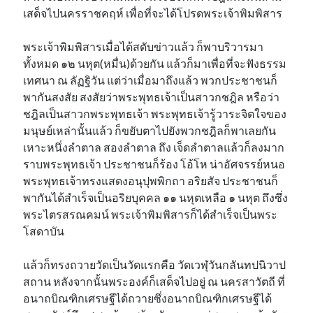
เสด็จไปนครราชคฤห์ เพื่อที่จะได้โปรดพระเจ้าพิมพิสาร
พระเจ้าพิมพิสารเมื่อได้สดับข่าวแล้ว ก็พาบริวารมา
ทั้งหมด ๑๒ นหุต​(หมื่น)ด้วยกัน แล้วก็มาเพื่อที่จะฟังธรรม
เทศนา ณ ลัฏฐิวัน แต่ว่าเมื่อมาถึงแล้ว พวกประชาชนก็
พากันสงสัย สงสัยว่าพระพุทธเจ้าเป็นสาวกชฎิล หรือว่า
ชฎิลเป็นสาวกพระพุทธเจ้า พระพุทธเจ้ารู้วาระจิตใจของ
มนุษย์เหล่านั้นแล้ว ก็ขยับตาไปยังพวกชฎิลก็พาเลยกัน
เหาะหนึ่งลำตาล สองลำตาล ถึง เจ็ดลำตาลแล้วก็ลงมาก
ราบพระพุทธเจ้า ประชาชนก็ร้อง โอ้โห น่าอัศจรรย์หนอ
พระพุทธเจ้าทรงแสดงอนุปุพพิกถา อริยสัจ ประชาชนก็
พากันได้สำเร็จเป็นอริยบุคคล ๑๑ นหุตเหลือ ๑ นหุต ถึงซึ่ง
พระไตรสรณคมน์ พระเจ้าพิมพิสารก็ได้สำเร็จเป็นพระ
โสดาบัน
แล้วก็ทรงถวายวัดเป็นวัดแรกคือ วัดเวฬุวันกลันทปนิวาป
สถาน หลังจากนั้นพระองค์ก็เสด็จไปอยู่ ณ นครสาวัตถี ที่
อนาถบิณฑิกเศรษฐีได้ถวายซึ่งอนาถบิณฑิกเศรษฐีได้