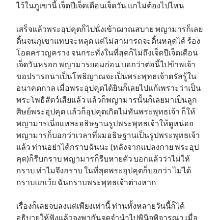
ไว้ในภูเขานี้ เจ็ดปีเจ็ดเดือนเจ็ดวัน แกไม่ต้องไปไหน
เสร็จแล้วพระอุปคุตก็ไปนั่งเข้าฌาณสบาย พญามารก็เลย
ดิ้นจนภูเขาแทบจะหลุด แต่ไม่สามารถจะดิ้นหลุดได้ ร้อง
โอดครวญคราง จนกระทั่งในที่สุดก็ไม่ถึงเจ็ดปีเจ็ดเดือน
เจ็ดวันหรอก พญามารยอมก่อน บอกว่าต่อนี้ไปข้าพเจ้า
ขอปรารถนาเป็นโพธิญาณจะเป็นพระพุทธเจ้าตรัสรู้ใน
อนาคตกาล เมื่อพระอุปคุตได้ยินก็เลยไปแก้เพราะว่าเป็น
พระโพธิสัตว์เสียแล้ว แล้วก็พญามารนั้นก็เลยมาเป็นลูก
ศิษย์พระอุปคุต แล้วก็อุปคุตเกิดไม่ทันพระพุทธเจ้า ก็ให้
พญามารเนี่ยแหละอธิษฐานรูปพระพุทธเจ้าให้ดูหน่อย
พญามารก็บอกว่าเวลาที่ผมอธิษฐานเป็นรูปพระพุทธเจ้า
แล้ว ท่านอย่าได้กราบฉันนะ (หลังจากแปลงกาย พระอุป
คุต)ก็รีบกราบ พญามารก็รีบหายตัว บอกแล้วว่าไม่ให้
กราบ ทำไมจึงกราบ ในที่สุดพระอุปคุตก็บอกว่า ไม่ได้
กราบแกเว้ย ฉันกราบพระพุทธเจ้าต่างหาก
เรื่องก็เลยจบลงแต่เพียงเท่านี้ ท่านทั้งหลายวันนี้ก็ได้
อธิบายให้ฟังแล้วจงพากันจดจำนำไปพินิจพิจารณา เมื่อ