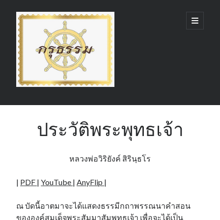
กรุ
open
primary
menu
ธรรม
(GruDhamma.com)
Sidebar
Search
ประวัติพระพุทธเจ้า
หลวงพ่อวิริยังค์ สิรินฺธโร
Recent Comments
|
PDF
|
YouTube
|
AnyFlip
|
ณ บัดนี้อาตมาจะได้แสดงธรรมีกถาพรรณนาคำสอน
ขององค์สมเด็จพระสัมมาสัมพุทธเจ้า เพื่อจะได้เป็น