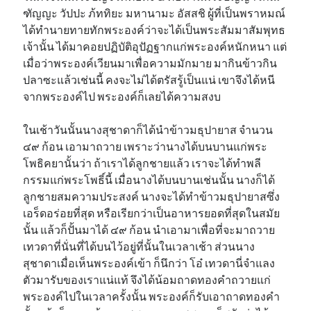
ฑัญญะ วัปปะ ภ้ททิยะ มหานามะ อัสสชิ ผู้ที่เป็นพราหมณ์
ได้ทำนายทายทักพระองค์ว่าจะได้เป็นพระสัมมาสัมพุทธ
เจ้านั้น ได้มาคอยปฏิบัติอุปัฏฐากแก่พระองค์หนักหนา แต่
เมื่อว่าพระองค์เวียนมาเพื่อความมักมาย มากินข้าวกิน
ปลาซะแล้วเช่นนี้ คงจะไม่ได้ตรัสรู้เป็นแน่ เขาจึงได้หนี
จากพระองค์ไป พระองค์ก็เลยได้ความสงบ
ในเช้าวันนั้นนางสุชาดาก็ได้นำข้าวมธุปายาส จำนวน
๔๙ ก้อน เอามาถวาย เพราะว่านางได้บนบานแก่พระ
โพธิคยานั้นว่า ถ้าเราได้ลูกชายแล้ว เราจะได้ทำพลี
กรรมแก่พระโพธิ์นี้ เมื่อนางได้บนบานเช่นนั้น นางก็ได้
ลูกชายสมความประสงค์ นางจะได้ทำข้าวมธุปายาสซึ่ง
เอร็ดอร่อยที่สุด หรือเรียกว่าเป็นอาหารยอดที่สุดในสมัย
นั้น แล้วก็ปั้นมาได้ ๔๙ ก้อน นำเอามาเพื่อที่จะมาถวาย
เทวดาที่นั่นที่ได้บนไว้อยู่ที่นั้นในเวลาเช้า ส่วนนาง
สุชาดาเมื่อเห็นพระองค์เข้า ก็นึกว่า โอ๋ เทวดานี่จำแลง
ตัวมารับของเราแน่แท้ จึงได้น้อมถาดทองคำถวายแก่
พระองค์ไปในเวลาครั้งนั้น พระองค์ก็รับเอาถาดทองคำ