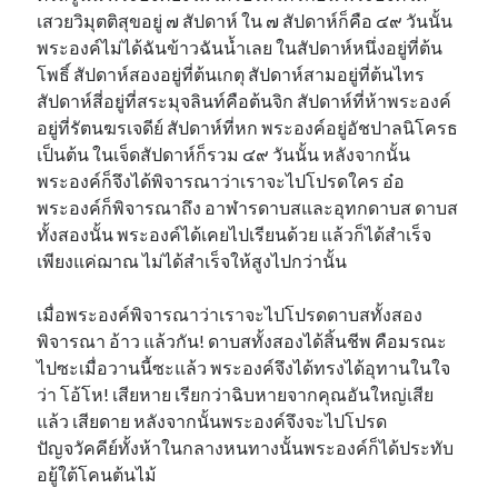
เสวยวิมุตติสุขอยู่ ๗ สัปดาห์ ใน ๗ สัปดาห์ก็คือ ๔๙ วันนั้น
พระองค์ไม่ได้ฉันข้าวฉันน้ำเลย ในสัปดาห์หนึ่งอยู่ที่ต้น
โพธิ์ สัปดาห์สองอยู่ที่ต้นเกตุ สัปดาห์สามอยู่ที่ต้นไทร
สัปดาห์สี่อยู่ที่สระมุจลินท์คือต้นจิก สัปดาห์ที่ห้าพระองค์
อยู่ที่รัตนฆรเจดีย์ สัปดาห์ที่หก พระองค์อยู่อัชปาลนิโครธ
เป็นต้น ในเจ็ดสัปดาห์ก็รวม ๔๙ วันนั้น หลังจากนั้น
พระองค์ก็จึงได้พิจารณาว่าเราจะไปโปรดใคร อ๋อ
พระองค์ก็พิจารณาถึง อาฬารดาบสและอุทกดาบส ดาบส
ทั้งสองนั้น พระองค์ได้เคยไปเรียนด้วย แล้วก็ได้สำเร็จ
เพียงแค่ฌาณ ไม่ได้สำเร็จให้สูงไปกว่านั้น
เมื่อพระองค์พิจารณาว่าเราจะไปโปรดดาบสทั้งสอง
พิจารณา อ้าว แล้วกัน! ดาบสทั้งสองได้สิ้นชีพ คือมรณะ
ไปซะเมื่อวานนี้ซะแล้ว พระองค์จึงได้ทรงได้อุทานในใจ
ว่า โอ้โห! เสียหาย เรียกว่าฉิบหายจากคุณอันใหญ่เสีย
แล้ว เสียดาย หลังจากนั้นพระองค์จึงจะไปโปรด
ปัญจวัคคีย์ทั้งห้าในกลางหนทางนั้นพระองค์ก็ได้ประทับ
อยู้ใต้โคนต้นไม้