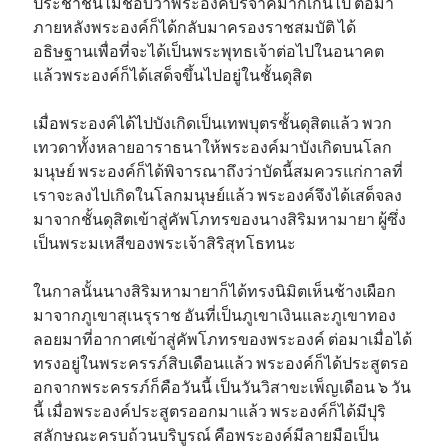
ประชาชนไม่ชอบว่าพระองค์บริจาคมากเกินไป ต่อมา
ภายหลังพระองค์ก็ได้กลับมาครองราชสมบัติ ได้
อธิษฐานเพื่อที่จะได้เป็นพระพุทธเจ้าต่อไปในอนาคต
แล้วพระองค์ก็ได้เสด็จขึ้นไปอยู่ในชั้นดุสิต
เมื่อพระองค์ได้ไปบังเกิดเป็นเทพบุตรชั้นดุสิตแล้ว พวก
เทวดาทั้งหลายอาราธนาให้พระองค์มาบังเกิดบนโลก
มนุษย์ พระองค์ก็ได้พิจารณาถึงว่าบัดนี้สมควรแก่กาลที่
เราจะลงไปเกิดในโลกมนุษย์แล้ว พระองค์จึงได้เสด็จลง
มาจากชั้นดุสิตเข้าสู่คัพโภทรของนางสิริมหามายา ผู้ซึ่ง
เป็นพระมเหสีของพระเจ้าสิริสุทโธทนะ
ในกาลนั้นนางสิริมหามายาก็ได้ทรงนิมิตเห็นช้างเผือก
มาจากภูเขาสุเนรุราช อันที่เป็นภูเขาเงินและภูเขาทอง
ลอยมาที่อากาศเข้าสู่คัพโภทรของพระองค์ ต่อมาเมื่อได้
ทรงอยู่ในพระครรภ์สิบเดือนแล้ว พระองค์ก็ได้ประสูตรอ
อกจากพระครรภ์ก็คือวันนี้ เป็นวันวิสาขะเพ็ญเดือน ๖ วัน
นี้ เมื่อพระองค์ประสูตรออกมาแล้ว พระองค์ก็ได้มีปุริ
สลักษณะครบถ้วนบริบูรณ์ คือพระองค์มีลายมือเป็น