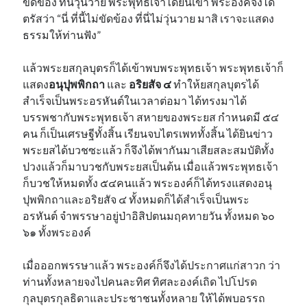
ขัดข้อง ที่นี่วุ่นวาย พระพุทธเจ้าได้ยินเข้า พระองค์จึงได้
ตรัสว่า “นี่ ที่นี้ไม่ขัดข้อง ที่นี่ไม่วุ่นวาย มาสิ เราจะแสดง
ธรรมให้ท่านฟัง”
แล้วพระยสกุลบุตรก็ได้เข้าพบพระพุทธเจ้า พระพุทธเจ้าก็
แสดง
อนุปุพพิกถา
และ
อริยสัจ ๔
ทำให้ยสกุลบุตรได้
สำเร็จเป็นพระอรหันต์ในเวลาต่อมา ได้ทรงมาได้
บรรพชากับพระพุทธเจ้า สหายของพระยส กำหนดมี ๕๔
คน ก็เป็นเศรษฐีทั้งสิ้น เรียนจบไตรเพททั้งสิ้น ได้ยินข่าว
พระยสได้บวชซะแล้ว ก็จึงได้พากันมาเสียสละสมบัติทั้ง
ปวงแล้วก็มาบวชกับพระยสเป็นต้น เมื่อแล้วพระพุทธเจ้า
ก็บวชให้หมดทั้ง ๕๔คนแล้ว พระองค์ก็ได้ทรงแสดงอนุ
ปุพพิกถาและอริยสัจ ๔ ทั้งหมดก็ได้สำเร็จเป็นพระ
อรหันต์ จำพรรษาอยู่ป่าอิสิปตนมฤคทายวัน ทั้งหมด ๖๐
๖๑ ทั้งพระองค์
เมื่อออกพรรษาแล้ว พระองค์ก็จึงได้ประกาศแก่สาวก ว่า
ท่านทั้งหลายจงไปคนละทิศ ทิศละองค์เถิด ไปโปรด
กุลบุตรกุลธิดาและประชาชนทั้งหลาย ให้ได้พบอรรถ