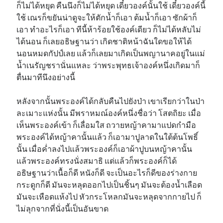
ก็ไม่ได้หยุด คืนนึงก็ไม่ได้หยุด เดี๋ยวองค์นั้นใช้ เดี๋ยวองค์นี้
ใช้ เณรก็ขยันน่าดูจะให้ตักน้ำก็เอา ต้มน้ำก็เอา ซักผ้าก็
เอา ทำอะไรก็เอา ทีนี้ห้าร้อยใช้องค์เดียว ก็ไม่ได้หลับไม่
ได้นอน ก็เลยอธิษฐานว่า เกิดชาติหน้าฉันใดขอให้ได้
นอนหมดกัปป์เลย แล้วก็เลยมาเกิดเป็นพญานาคอยู่ในแม่
น้ำเนรัญชรานั่นแหละ ว่าพระพุทธเจ้าองค์หนึ่งเกิดมาก็
ตื่นมาทีนึงอย่างนี้
หลังจากนั้นพระองค์ได้กลับคืนไปยังป่า เขาเรียกว่าในป่า
ละเมาะแห่งนั้น มีพราหมณ์องค์หนึ่งชื่อว่า โสตถิยะ เมื่อ
เห็นพระองค์เข้า ก็เลื่อมใส ถวายหญ้าคามาแปดกำมือ
พระองค์ได้หญ้าคานั้นแล้ว ก็เอามาปูลาดในใต้ต้นโพธิ์
นั้น เมื่อค่ำลงไปแล้วพระองค์ก็เอาผ้าปูบนหญ้าคานั้น
แล้วพระองค์ทรงนั่งสมาธิ แต่แล้วก็พระองค์ก็ได้
อธิษฐานว่าเนื้อก็ดี หนังก็ดี จะเป็นอะไรก็ดีของร่างกาย
กระดูกก็ดี มันจะหลุดออกไปเป็นชิ้นๆ มันจะต้องน้ำเลือด
มันจะเหือดแห้งไป หัวกระโหลกมันจะหลุดจากกายไป ก็
ไม่ลุกจากที่นั่งนี้เป็นอันขาด