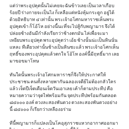
แต่ว่าพระอุปคุตนั้นไม่เคยจะฉันข้าวเลย เป็นเวลาเกือบ
ร้อยปี ร่างกายจะเป็นไง ก็เหลือแต่หนังหุ้มกระดูก อยู่ได้
ด้วยอิทธิบาท ๔ เท่านั้น พระเจ้าอโศกมหาราชเห็นพระ
อุปคุตเข้า ก็โอ้โห อย่างนี้นะที่จะไปสู้กับพญามาร จึงได้
ปล่อยช้างอันมีกำลังเรียกว่าช้างตกมัน ไล่เพื่อจะมา
เหยียบพระอุปคุต พระอุปคุตว่า เอ้ย ช้างนั้นน่ะเป็นหินนั่น
แหละ ทีเดียวเท่านั้นช้างเป็นหินซะแล้ว พระเจ้าอโศกเห็น
ฤทธิ์ของพระอุปคุตแล้วตกใจ โอ้โห องค์นี้มีฤทธิ์มาก เลย
มาขอขมาโทษ
ทันใดนั้นพระเจ้าอโศกมหาราชก็จึงให้ประกาศให้
ประชาชน คนทั้งหลายพากันฉลองเจดีย์ไม่ต้องกลัวใคร
แล้ว เจ็ดปีเจ็ดเดือนเจ็ดวันเอาเลย เค้าก็ตามประทีป คือ
หมายความว่าจุดไฟพร้อมกัน จุดประทีปพร้อมกันตลอด
๘๔๐๐๐ องค์ ดวงละสองพันดวง ดวงละสองพันดวงอย่าง
นี้ ๘๔๐๐๐ ก็เรียกว่าเหลืองอร่าม
ทีนี้พญามารก็แปลงเป็นโคอุสุภราชแหวกอากาศออกมา