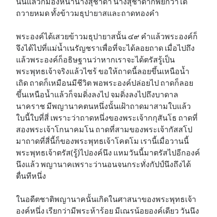
นั้นแล้วก็มองหน้านางสุชาดา นางสุชาดาก็พยักว่าได้
ถวายหมด ทั้งข้าวมธุปายาสและถาดทองคำ
พระองค์ได้เสวยข้าวมธุปายาสนั้น ๔๙ คำแล้วพระองค์ก็
จึงได้ไปที่แม่น้ำเนรัญชราเพื่อที่จะได้ลอยถาด เมื่อไปถึง
แล้วพระองค์ก็อธิษฐานว่าหากเราจะได้ตรัสรู้เป็น
พระพุทธเจ้าจริงแล้วไซร้ ขอให้ถาดนี้ลอยขึ้นเหนือน้ำ
เถิด ถาดก็เหมือนมีชีวิต พอพระองค์ปล่อยไป ถาดก็ลอย
ขึ้นเหนือน้ำแล้วก็จมดิ่งลงไป จมดิ่งลงไปถึงบาดาล
นาคราช มีพญานาคตนหนึ่งนั้นเฝ้าถาดมาสามใบแล้ว
ใบนี้ใบที่สี่ เพราะว่าถาดหนึ่งของพระเจ้ากกุสันโธ ถาดที่
สองพระเจ้าโกนาคมโน ถาดที่สามของพระเจ้ากัสสโป
มาถาดที่สี่นี้ก็ของพระพุทธเจ้าโคตโม เรานี้เมื่อวานนี้
พระพุทธเจ้าตรัส(รู้)ไปองค์นึง แหมวันนี้มาตรัสไปอีกองค์
นึงแล้ว พญานาคเพราะว่านอนจนกระทั่งกัปป์นึงถึงได้
ตื่นทีหนึ่ง
ในอดีตชาติพญานาคนั้นเกิดในศาสนาของพระพุทธเจ้า
องค์หนึ่ง เรียกว่ามีพระห้าร้อย มีเณรน้อยองค์เดียว วันนึง