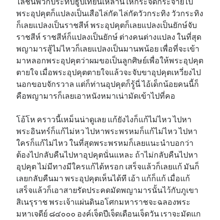
ไล่ชนพวกประทีปธูปเทียนเหล่านี้ให้กระจัดกระจายไป
พระอุปคุตก็แปลงเป็นเสือไล่กัด ไล่กัดวัวกระทิง วัวกระทิง
ก็เลยแปลงเป็นราชสีห์ พระอุปคุตก็เลยแปลงเป็นยักษ์จับ
ราชสีห์ ราชสีห์ก็แปลงเป็นยักษ์ ต่างคนต่างแปลง ในที่สุด
พญามารสู้ไม่ไหวก็เลยแปลงเป็นมานพน้อย เพื่อที่จะเข้า
มาหลอกพระอุปคุตว่าผมขอเป็นลูกศิษย์เพื่อให้พระอุปคุต
ตายใจ เมื่อพระอุปคุตตายใจแล้วจะจับขาอุปคุตเหวี่ยงไป
นอกขอบจักรวาล แต่ก็ท่านอุปคุตก็รู้นี่ ไอ้เด็กน้อยคนนี้ก็
คือพญามารก็เลยเอาหนังหมาเน่ามัดเข้าไปที่คอ
โอ้โห คราวนี้เหม็นน่าดูเลย แก้ยังไงก็แก้ไม่ไหว ไปหา
พระอินทร์ก็แก้ไม่หว ไปหาพระพรหมก็แก้ไม่ไหว ไปหา
ใครก็แก้ไม่ไหว ในที่สุดพระพรหมก็เลยแนะนำบอกว่า
ต้องไปกลับคืนไปหาอุปคุตนั่นแหละ ถ้าไม่กลับคืนไปหา
อุปคุต ไม่มีทางมีใครแก้ได้หรอก เสร็จแล้วก็เลยแก้ มันก็
เลยกลับคืนมา พระอุปคุตเห็นได้ที เอ้า แก้ก็แก้ เมื่อแก้
เสร็จแล้วก็เอาสายรัดประคดมัดพญามารนั้นไว้กับภูเขา
สิเนรุราช พระเจ้าแผ่นดินอโศกมหาราชจะฉลองพระ
มหาเจดีย์ ๘๔๐๐๐ องค์เจ็ดปีเจ็ดเดือนเจ็ดวัน เราจะมัดแก