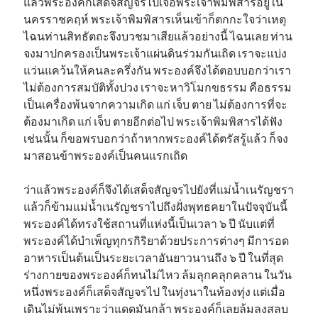
แล้วพระองค์ก็เสด็จสัญจรไปเจอพระเจ้าพิมพิสารอยู่ใน
นครราชคฤห์ พระเจ้าพิมพิสารเห็นเข้าก็ตกกะใจว่าเหตุ
ไฉนท่านสิทธัตถะจึงบวชมาเสียแล้วอย่างนี้ ไฉนเลย ท่าน
จงมาปกครองเป็นพระเจ้าแผ่นดินร่วมกันเถิด เราจะแบ่ง
แว่นแคว้นให้คนละครึ่งกัน พระองค์จึงได้ตอบบอกว่าเรา
ไม่ต้องการสมบัติทั้งปวง เราจะหาวิโมกขธรรม คือธรรม
เป็นเครื่องพ้นจากความเกิด แก่ เจ็บ ตาย ไม่ต้องการที่จะ
ต้องมาเกิด แก่ เจ็บ ตายอีกต่อไป พระเจ้าพิมพิสารได้ฟัง
เช่นนั้น ก็ขอพรบอกว่าถ้าหากพระองค์ได้ตรัสรู้แล้ว ก็จง
มาสอนข้าพระองค์เป็นคนแรกเถิด
ว่าแล้วพระองค์ก็จึงได้เสด็จสัญจรไปยังที่แม่น้ำเนรัญชรา
แล้วก็ข้ามแม่น้ำเนรัญชราไปถึงฝั่งพุทธคยาในปัจจุบันนี้
พระองค์ได้ทรงใช้สถานที่แห่งนี้เป็นเวลา ๖ ปี นับแต่ที่
พระองค์ได้บำเพ็ญทุกรกิริยาด้วยประการต่างๆ มีการอด
อาหารเป็นต้นเป็นระยะเวลาอันยาวนานถึง ๖ ปี ในที่สุด
ร่างกายของพระองค์ก็ทนไม่ไหว ล้มลุกคลุกคลาน ในวัน
หนึ่งพระองค์ก็เสด็จสัญจรไป ในทุ่งนาในท้องทุ่ง แต่เมื่อ
เดินไม่พ้นเพราะว่าแดดมันกล้า พระองค์ก็เลยล้มลงสลบ