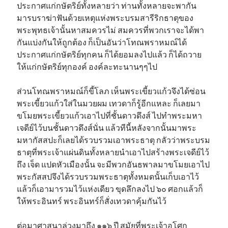
ประกาศแก่กษัตริย์ทั้งหลายว่า ท่านทั้งหลายจะพากัน
มารบราฆ่าฟันด้วยเหตุแห่งพระบรมสารีริกธาตุของ
พระพุทธเจ้านั้นหาสมควรไม่ สมควรที่พวกเราจะได้พา
กันแบ่งกันให้ถูกต้อง ก็เป็นอันว่าโทณพราหมณ์ได้
ประกาศแก่กษัตริย์ทุกคน ก็ได้ยอมลงไปแล้ว ก็ได้ถวาย
ให้แก่กษัตริย์ทุกองค์ องค์ละทะนานๆๆไป
ส่วนโทณพราหมณ์ก็ขี้โลภ เห็นพระเขี้ยวแก้วจึงได้ซ่อน
พระเขี้ยวแก้วใส่ในมวยผม เทวดาก็รู้อีกแหละ ก็เลยมา
ขโมยพระเขี้ยวแก้วเอาไปที่ชั้นดาวดึงส์ ไปทำพระมหา
เจดีย์ไว้บนชั้นดาวดึงส์นั่น แล้วทีนี้หลังจากนั้นมาพระ
มหากัสสปะก็เลยได้รวบรวมเอาพระธาตุ กลัวว่าพระบรม
ธาตุที่พระเจ้าแผ่นดินทั้งหลายนำเอาไปสร้างพระเจดีย์ไว้
ถึง เจ็ด แปดหัวเมืองนั้น จะมีพวกอันธพาลมาขโมยเอาไป
พระกัสสปจึงได้รวบรวมพระธาตุทั้งหมดนั้นเก็บเอาไว้
แล้วก็เอามารวมไว้แห่งเดียว ขุดลึกลงไป ๖๐ ศอกแล้วก็
ให้พระอินทร์ พระอินทร์ก็สั่งเทวดาคุ้มกันไว้
ต่อมาศาสนาล่วงมาถึง ๑๑๖ ปี สมัยที่พระเจ้าอโศก