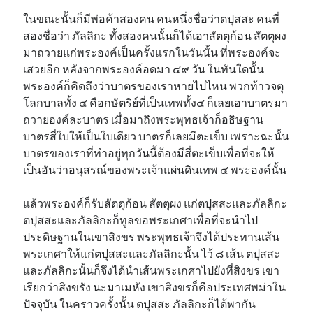
ในขณะนั้นก็มีพ่อค้าสองคน คนหนึ่งชื่อว่าตปุสสะ คนที่
สองชื่อว่า ภัลลิกะ ทั้งสองคนนั้นก็ได้เอาสัตตุก้อน สัตตุผง
มาถวายแก่พระองค์เป็นครั้งแรกในวันนั้น ที่พระองค์จะ
เสวยอีก หลังจากพระองค์อดมา ๔๙ วัน ในทันใดนั้น
พระองค์ก็คิดถึงว่าบาตรของเราหายไปไหน พวกท้าวจตุ
โลกบาลทั้ง ๔ คือกษัตริย์ที่เป็นเทพทั้ง​๔ ก็เลยเอาบาตรมา
ถวายองค์ละบาตร เมื่อมาถึงพระพุทธเจ้าก็อธิษฐาน
บาตรสี่ใบให้เป็นใบเดียว บาตรก็เลยมีตะเข็บ เพราะฉะนั้น
บาตรของเราที่ทำอยู่ทุกวันนี้ต้องมีสี่ตะเข็บเพื่อที่จะให้
เป็นอันว่าอนุสรณ์ของพระเจ้าแผ่นดินเทพ ๔ พระองค์นั้น
แล้วพระองค์ก็รับสัตตุก้อน สัตตุผง แก่ตปุสสะและภัลลิกะ
ตปุสสะและภัลลิกะก็ทูลขอพระเกศาเพื่อที่จะนำไป
ประดิษฐานในเขาสิงขร พระพุทธเจ้าจึงได้ประทานเส้น
พระเกศาให้แก่ตปุสสะและภัลลิกะนั้น ไว้ ๘ เส้น ตปุสสะ
และภัลลิกะนั้นก็จึงได้นำเส้นพระเกศาไปยังที่สิงขร เขา
เรียกว่าสิงขรัง นะมาเมหัง เขาสิงขรก็คือประเทศพม่าใน
ปัจจุบัน ในคราวครั้งนั้น ตปุสสะ ภัลลิกะก็ได้พากัน