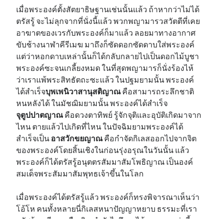
เมื่อพระองค์ตั้งสัตยาธิษฐานเช่นนั้นแล้ว ถ้าหากว่าไม่ได้
ตรัสรู้ จะไม่ลุกจากที่นั่งนี้แล้ว พวกพญามารวสวัตตีที่เคย
อาฆาตของเวรกับพระองค์ก็มาแล้ว ลอยมาทางอากาศ
ขับช้างนาฬาคีรีเมฆ มาถึงก็ซัดดอกซัดดาบใส่พระองค์
แต่ว่าหอกดาบเหล่านั้นก็ได้กลับกลายไปเป็นดอกไม้บูชา
พระองค์ซะจนเกลี้ยงหมด ในที่สุดพญามารก็นั่งร้องไห้
ว่าเราแพ้พระสิทธัตถะซะแล้ว ในปฐมยามนั้น พระองค์
ได้สำเร็จ
บุพเพนิวาสานุสติญาณ
คือสามารถระลึกชาติ
หนหลังได้ ในมัชฌิมยามนั้น พระองค์ได้สำเร็จ
จุตูปปาตญาณ
คือดวงตาทิพย์ รู้จักจุติและอุบัติเกิดมาจาก
ไหน ตายแล้วไปเกิดที่ไหน ในปัจฉิมยามพระองค์ได้
สำเร็จเป็น
อาสวักขยญาณ
คือกำจัดกิเลสออกไปจากจิต
ของพระองค์โดยสิ้นเชิงในก่อนรุ่งอรุณในวันนั้น แล้ว
พระองค์ก็ได้ตรัสรู้อนุตตรสัมมาสัมโพธิญาณ เป็นองค์
สมเด็จพระสัมมาสัมพุทธเจ้าขึ้นในโลก
เมื่อพระองค์ได้ตรัสรู้แล้ว พระองค์ก็ทรงพิจารณาเห็นว่า
โอ้โห คนทั้งหลายนี่กิเลสหนาปัญญาหยาบ ธรรมะที่เรา