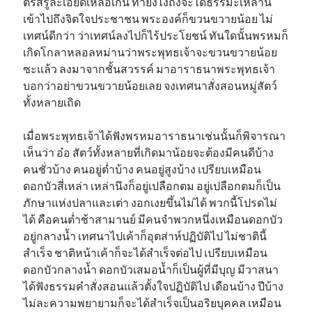
ตรัสรู้ละเอียดเหลือเกิน ทำยังไงถึงจะได้ธรรมะเหล่านี้
เข้าไปถึงจิตใจประชาชน พระองค์ก็ขวนขวายน้อย ไม่
เทศน์ดีกว่า ว่าเทศน์ลงไปก็ไร้ประโยชน์ ทันใดนั้นพรหมก็
เกิดโกลาหลอลหม่านว่าพระพุทธเจ้าจะขวนขวายน้อย
ซะแล้ว ลงมาจากชั้นสวรรค์ มาอาราธนาพระพุทธเจ้า
บอกว่าอย่าขวนขวายน้อยเลย จงเทศนาสั่งสอนหมู่สัตว์
ทั้งหลายเถิด
เมื่อพระพุทธเจ้าได้ฟังพรหมอาราธนาเช่นนั้นก็พิจารณา
เห็นว่า อ๋อ สัตว์ทั้งหลายที่เกิดมาน้อยจะต้องมีคนดีบ้าง
คนชั่วบ้าง คนอยู่ต่ำบ้าง คนอยู่สูงบ้าง เปรียบเหมือน
ดอกบัวสี่เหล่า เหล่านึงก็อยู่เปลือกตม อยู่เปลือกตมก็เป็น
ภักษาแห่งปลาและเต่า งอกเงยขึ้นไม่ได้ พวกนี้โปรดไม่
ได้ คือคนต่ำช้าสามานย์ มีคนจำพวกหนึ่งเหมือนดอกบัว
อยู่กลางน้ำ เทศนาไปเค้าก็อุตส่าห์ปฏิบัติไป ไม่ชาตินี้
สำเร็จ ชาติหน้าเค้าก็จะได้สำเร็จต่อไป เปรียบเหมือน
ดอกบัวกลางน้ำ ดอกบัวเสมอน้ำก็เป็นผู้ที่มีบุญ มีวาสนา
ได้ฟังธรรมคำสั่งสอนแล้วตั้งใจปฏิบัติไป เดือนบ้าง ปีบ้าง
ไม่ละความพยายามก็จะได้สำเร็จเป็นอริยบุคคล เหมือน