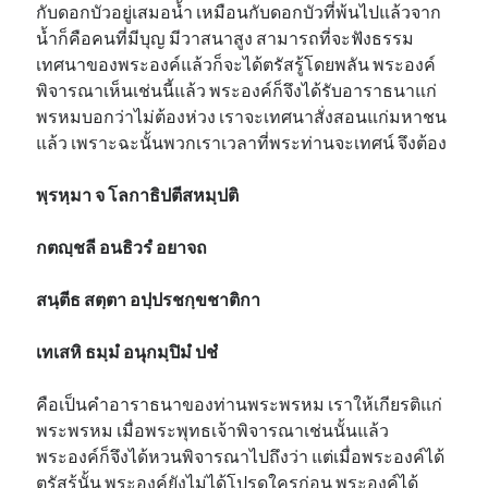
กับดอกบัวอยู่เสมอน้ำ เหมือนกับดอกบัวที่พ้นไปแล้วจาก
น้ำก็คือคนที่มีบุญ มีวาสนาสูง สามารถที่จะฟังธรรม
เทศนาของพระองค์แล้วก็จะได้ตรัสรู้โดยพลัน พระองค์
พิจารณาเห็นเช่นนี้แล้ว พระองค์ก็จึงได้รับอาราธนาแก่
พรหมบอกว่าไม่ต้องห่วง เราจะเทศนาสั่งสอนแก่มหาชน
แล้ว เพราะฉะนั้นพวกเราเวลาที่พระท่านจะเทศน์ จึงต้อง
พฺรหฺมา จ โลกาธิปตีสหมฺปติ
กตญฺชลี อนธิวรํ อยาจถ
สนฺตีธ สตฺตา อปฺปรชกฺขชาติกา
เทเสหิ ธมฺมํ อนุกมฺปิมํ ปชํ
คือเป็นคำอาราธนาของท่านพระพรหม เราให้เกียรติแก่
พระพรหม เมื่อพระพุทธเจ้าพิจารณาเช่นนั้นแล้ว
พระองค์ก็จึงได้หวนพิจารณาไปถึงว่า แต่เมื่อพระองค์ได้
ตรัสรู้นั้น พระองค์ยังไม่ได้โปรดใครก่อน พระองค์ได้