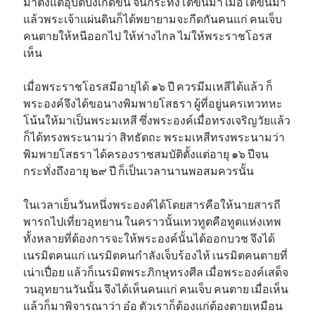
มาตั้งแต่อุบัติบังเกิดขึ้น จนกระทั่งโตขึ้นมา เมื่อโตขึ้นมา
แล้วพระเจ้าแผ่นดินก็ได้พยายามจะกีดกันคนแก่ คนเจ็บ
คนตายให้หนีออกไป ให้ห่างไกล ไม่ให้พระราชโอรส
เห็น
เมื่อพระราชโอรสมีอายุได้ ๑๖ ปี ควรมีมเหสีได้แล้ว ก็
พระองค์จึงได้ขอนางพิมพายโสธรา ผู้ที่อยู่นครเทวทหะ
โน้นให้มาเป็นพระมเหสี ซึ่งพระองค์เมื่อทรงเจริญวัยแล้ว
ก็ได้ทรงพระนามว่า สิทธัตถะ พระมเหสีทรงพระนามว่า
พิมพายโสธรา ได้ครองราชสมบัติตั้งแต่อายุ ๑๖ ปีจน
กระทั่งถึงอายุ ๒๙ ปี ก็เป็นเวลานานพอสมควรนั้น
ในเวลาเย็นวันหนึ่งพระองค์ได้โดยสารคือให้นายสารถี
พารถไปเที่ยวอุทยาน ในคราวนั้นเทวทูตคือทูตแห่งเทพ
ทั้งหลายที่ต้องการจะให้พระองค์นั้นได้ออกบวช จึงได้
เนรมิตคนแก่ เนรมิตคนกำลังเจ็บร้องไห้ เนรมิตคนตายที่
เน่าเปื่อย แล้วก็เนรมิตพระภิกษุทรงศีล เมื่อพระองค์เสด็จ
วนอุทยานวันนั้น จึงได้เห็นคนแก่ คนเจ็บ คนตาย เมื่อเห็น
แล้วก็มาพิจารณาว่า อ๋อ ตัวเราก็ต้องแก่ต้องตายเหมือน