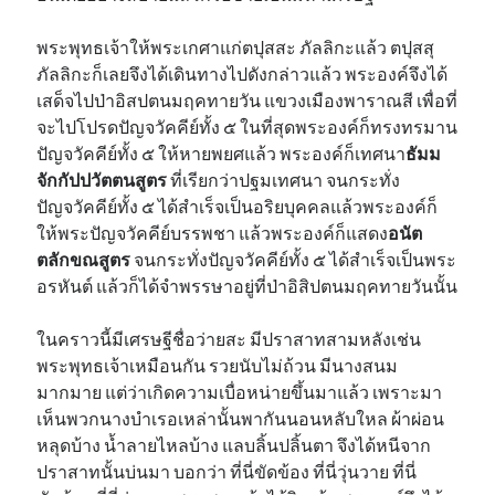
พระพุทธเจ้าให้พระเกศาแก่ตปุสสะ ภัลลิกะแล้ว ตปุสสุ
ภัลลิกะก็เลยจึงได้เดินทางไปดังกล่าวแล้ว พระองค์จึงได้
เสด็จไปป่าอิสปตนมฤคทายวัน แขวงเมืองพาราณสี เพื่อที่
จะไปโปรดปัญจวัคคีย์ทั้ง ๕ ในที่สุดพระองค์ก็ทรงทรมาน
ปัญจวัคคีย์ทั้ง ๕ ให้หายพยศแล้ว พระองค์ก็เทศนา
ธัมม
จักกัปปวัตตนสูตร
ที่เรียกว่าปฐมเทศนา จนกระทั่ง
ปัญจวัคคีย์ทั้ง ๕ ได้สำเร็จเป็นอริยบุคคลแล้วพระองค์ก็
ให้พระปัญจวัคคีย์บรรพชา แล้วพระองค์ก็แสดง
อนัต
ตลักขณสูตร
จนกระทั่งปัญจวัคคีย์ทั้ง ๕ ได้สำเร็จเป็นพระ
อรหันต์ แล้วก็ได้จำพรรษาอยู่ที่ป่าอิสิปตนมฤคทายวันนั้น
ในคราวนี้มีเศรษฐีชื่อว่ายสะ มีปราสาทสามหลังเช่น
พระพุทธเจ้าเหมือนกัน รวยนับไม่ถ้วน มีนางสนม
มากมาย แต่ว่าเกิดความเบื่อหน่ายขึ้นมาแล้ว เพราะมา
เห็นพวกนางบำเรอเหล่านั้นพากันนอนหลับใหล ผ้าผ่อน
หลุดบ้าง น้ำลายไหลบ้าง แลบลิ้นปลิ้นตา จึงได้หนีจาก
ปราสาทนั้นบ่นมา บอกว่า ที่นี่ขัดข้อง ที่นี่วุ่นวาย ที่นี่