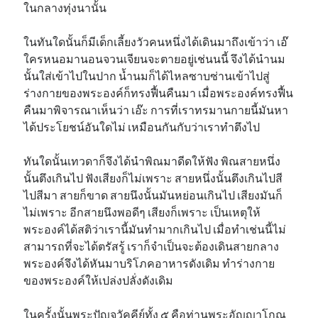
ในกลางทุ่งนานั้น
ในทันใดนั้นก็มีเด็กเลี้ยงวัวคนหนึ่งได้เดินมาถึงเข้าว่า เอ๊
ใครหนอมานอนจวนเจียนจะตายอยู่เช่นนนี้ จึงได้นำนม
นั้นใส่เข้าไปในปาก น้ำนมก็ได้ไหลซาบซ่านเข้าไปสู่
ร่างกายของพระองค์ก็ทรงฟื้นคืนมา เมื่อพระองค์ทรงฟื้น
คืนมาพิจารณาเห็นว่า เอ๊ะ การที่เราทรมานกายนี้มันหา
ได้ประโยชน์อันใดไม่ เหมือนกันกับว่าเราทำตึงไป
ทันใดนั้นเทวดาก็จึงได้นำพิณมาดีดให้ฟัง พิณสายหนึ่ง
นั้นตึงเกินไป ฟังเสียงก็ไม่เพราะ สายหนึ่งนั้นตึงเกินไปสี
ไปสีมา สายก็ขาด สายนึงนั้นมันหย่อนเกินไป เสียงมันก็
ไม่เพราะ อีกสายนึงพอดีๆ เสียงก็เพราะ เป็นเหตุให้
พระองค์ได้สติว่าเรานี้มันทำมากเกินไป เมื่อทำเช่นนี้ไม่
สามารถที่จะได้ตรัสรู้ เราก็จำเป็นจะต้องเดินสายกลาง
พระองค์จึงได้หันมาบริโภคอาหารดังเดิม ทำร่างกาย
ของพระองค์ให้เปล่งปลั่งดังเดิม
ในครั้งนั้นพระปัญจวัคคีย์ทั้ง ๕ คือท่านพระอัญญาโกณ