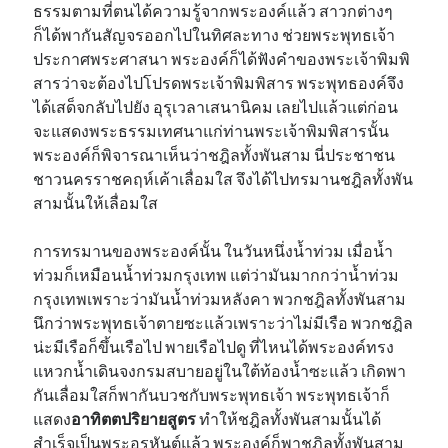
ธรรมตามที่ตนได้ความรู้จากพระองค์แล้ว สาวกต่างๆ
ก็ได้พากันสัญจรออกไปในทิศละทาง ช่วยพระพุทธเจ้า
ประกาศพระศาสนา พระองค์ก็ได้ฟังคำของพระเจ้าพิมพิ
สารว่าจะต้องไปโปรดพระเจ้าพิมพิสาร พระพุทธองค์จึง
ได้เสด็จกลับไปยัง อุรุเวลาเสนานิคม เลยไปแล้วแต่ก่อน
จะแสดงพระธรรมเทศนาแก่ท่านพระเจ้าพิมพิสารนั้น
พระองค์ก็พิจารณาเห็นว่าชฎิลทั้งพันสาม นี่ประชาชน
ชาวนครราชคฤห์เค้าเลื่อมใส จึงได้ไปทรมานชฎิลทั้งพัน
สามนั้นให้เลื่อมใส
การทรมานของพระองค์นั้น ในวันหนึ่งน้ำท่วม เมื่อน้ำ
ท่วมก็เหมือนน้ำท่วมกรุงเทพ แต่ว่ามันมากกว่าน้ำท่วม
กรุงเทพเพราะว่ามันน้ำท่วมหลังคา พวกชฎิลทั้งพันสาม
นึกว่าพระพุทธเจ้าตายซะแล้วเพราะว่าไม่มีเรือ พวกชฎิล
น่ะมีเรือก็ขึ้นเรือไป พายเรือไปดู ที่ไหนได้พระองค์ทรง
แหวกน้ำเดินจงกรมสบายอยู่ในใต้ท้องน้ำซะแล้ว เกิดพา
กันเลื่อมใสก็พากันบวชกับพระพุทธเจ้า พระพุทธเจ้าก็
แสดง
อาทิตตปริยายสูตร
ทำให้ชฎิลทั้งพันสามนั้นได้
สำเร็จเป็นพระอรหันต์แล้ว พระองค์ก็พาชฎิลทั้งพันสาม