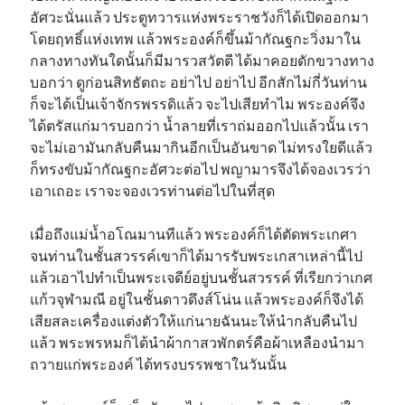
อัศวะนั่นแล้ว ประตูทวารแห่งพระราชวังก็ได้เปิดออกมา
โดยฤทธิ์แห่งเทพ แล้วพระองค์ก็ขึ้นม้ากัณฐกะวิ่งมาใน
กลางทางทันใดนั้นก็มีมารวสวัตตี ได้มาคอยดักขวางทาง
บอกว่า ดูก่อนสิทธัตถะ อย่าไป อย่าไป อีกสักไม่กี่วันท่าน
ก็จะได้เป็นเจ้าจักรพรรดิแล้ว จะไปเสียทำไม พระองค์จึง
ได้ตรัสแก่มารบอกว่า น้ำลายที่เราถ่มออกไปแล้วนั้น เรา
จะไม่เอามันกลับคืนมากินอีกเป็นอันขาด ไม่ทรงใยดีแล้ว
ก็ทรงขับม้ากัณฐกะอัศวะต่อไป พญามารจึงได้จองเวรว่า
เอาเถอะ เราจะจองเวรท่านต่อไปในที่สุด
เมื่อถึงแม่น้ำอโณมานทีแล้ว พระองค์ก็ได้ตัดพระเกศา
จนท่านในชั้นสวรรค์เขาก็ได้มารรับพระเกสาเหล่านี้ไป
แล้วเอาไปทำเป็นพระเจดีย์อยู่บนชั้นสวรรค์ ที่เรียกว่าเกศ
แก้วจุฬามณี อยู่ในชั้นดาวดึงส์โน่น แล้วพระองค์ก็จึงได้
เสียสละเครื่องแต่งตัวให้แก่นายฉันนะให้นำกลับคืนไป
แล้ว พระพรหมก็ได้นำผ้ากาสวพักตร์คือผ้าเหลืองนำมา
ถวายแก่พระองค์ ได้ทรงบรรพชาในวันนั้น