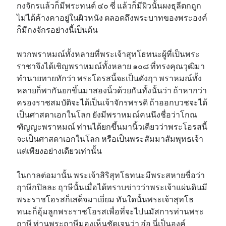
กงจักรแล้วก็มีพระทนต์ ๔๐ ซี่ แล้วก็มีผิวนั้นผงธุลีตกถูก
ไม่ได้ค้างคาอยู่ในผิวหนัง ตลอดถึงพระบาทของพระองค์
ก็มีกงจักรอย่างนี้เป็นต้น
พวกพราหมณ์ทั้งหลายที่พระเจ้าสุทโธทนะผู้ที่เป็นพระ
ราชาจึงได้เชิญพราหมณ์ทั้งหลาย ๑๐๘ ที่ทรงคุณวุฒิมา
ทำนายทายทักว่า พระโอรสนี้จะเป็นดังฤา พราหมณ์ทั้ง
หลายก็พากันยกขึ้นมาสองนิ้วด้วยกันทั้งนั้นว่า ถ้าหากว่า
ครองราชสมบัติจะได้เป็นเจ้าจักรพรรดิ ถ้าออกบวชจะได้
เป็นศาสดาเอกในโลก ยังมีพราหมณ์คนนึงชื่อว่าโกณ
ฑัญญะพราหมณ์ ท่านได้ยกขึ้นมานิ้วเดียวว่าพระโอรสนี้
จะเป็นศาสดาเอกในโลก หรือเป็นพระสัมมาสัมพุทธเจ้า
แต่เพียงอย่างเดียวเท่านั้น
ในกาลต่อมานั้น พระเจ้าสิริสุทโธทนะมีพระสหายชื่อว่า
ฤาษีกปิลละ ฤาษีนั้นเมื่อได้ทราบข่าวว่าพระเจ้าแผ่นดินมี
พระราชโอรสก็เสด็จมาเยี่ยม ทันใดนั้นพระเจ้าสุทโธ
ทนะก็อุ้มลูกพระราชโอรสเพื่อที่จะไปนมัสการท่านพระ
ฤาษี ท่านพระฤาษีมองเห็นชัดเจนว่า อ๋อ นี่เป็นองค์