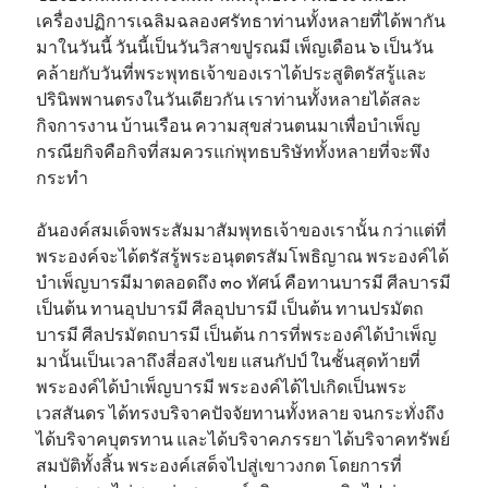
เครื่องปฏิการเฉลิมฉลองศรัทธาท่านทั้งหลายที่ได้พากัน
มาในวันนี้ วันนี้เป็นวันวิสาขปูรณมี เพ็ญเดือน ๖ เป็นวัน
คล้ายกับวันที่พระพุทธเจ้าของเราได้ประสูติตรัสรู้และ
ปรินิพพานตรงในวันเดียวกัน เราท่านทั้งหลายได้สละ
กิจการงาน บ้านเรือน ความสุขส่วนตนมาเพื่อบำเพ็ญ
กรณียกิจคือกิจที่สมควรแก่พุทธบริษัททั้งหลายที่จะพึง
กระทำ
อันองค์สมเด็จพระสัมมาสัมพุทธเจ้าของเรานั้น กว่าแต่ที่
พระองค์จะได้ตรัสรู้พระอนุตตรสัมโพธิญาณ พระองค์ได้
บำเพ็ญบารมีมาตลอดถึง ๓๐ ทัศน์ คือทานบารมี ศีลบารมี
เป็นต้น ทานอุปบารมี ศีลอุปบารมี เป็นต้น ทานปรมัตถ
บารมี ศีลปรมัตถบารมี เป็นต้น การที่พระองค์ได้บำเพ็ญ
มานั้นเป็นเวลาถึงสี่อสงไขย แสนกัปป์ ในชั้นสุดท้ายที่
พระองค์ได้บำเพ็ญบารมี พระองค์ได้ไปเกิดเป็นพระ
เวสสันดร ได้ทรงบริจาคปัจจัยทานทั้งหลาย จนกระทั่งถึง
ได้บริจาคบุตรทาน และได้บริจาคภรรยา ได้บริจาคทรัพย์
สมบัติทั้งสิ้น พระองค์เสด็จไปสู่เขาวงกต โดยการที่