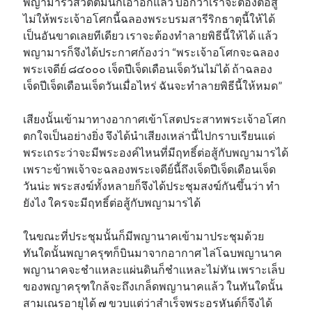
พญามารวสวัตตีมันก็เอาอีกแล้ว บอกว่าเราจะต้องต่อสู้
ไม่ให้พระเจ้าอโศกนี้ฉลองพระบรมสารีริกธาตุนี้ให้ได้
เป็นอันขาดเลยทีเดียว เราจะต้องทำลายพิธีนี้ให้ได้ แล้ว
พญามารก็จึงได้ประกาศก้องว่า “พระเจ้าอโศกจะฉลอง
พระเจดีย์ ๘๔๐๐๐ เจ็ดปีเจ็ดเดือนเจ็ดวันไม่ได้ ถ้าฉลอง
เจ็ดปีเจ็ดเดือนเจ็ดวันเมื่อไหร่ ฉันจะทำลายพิธีนี้ให้หมด”
เสียงนั้นเข้ามาทางอากาศเข้าโสตประสาทพระเจ้าอโศก
ตกใจเป็นอย่างยิ่ง จึงได้นำเสียงเหล่านี้ไปกราบเรียนแด่
พระเถระว่าจะมีพระองค์ไหนที่มีฤทธิ์ต่อสู้กับพญามารได้
เพราะข้าพเจ้าจะฉลองพระเจดีย์นี้ถึงเจ็ดปีเจ็ดเดือนเจ็ด
วันน่ะ พระสงฆ์ทั้งหลายก็จึงได้ประชุมสงฆ์กันขึ้นว่า ทำ
ยังไง ใครจะมีฤทธิ์ต่อสู้กับพญามารได้
ในขณะที่ประชุมนั้นก็มีพญานาคเข้ามาประชุมด้วย
ทันใดนั้นพญาครุฑก็บินมาจากอากาศ ไล่โฉบพญานาค
พญานาคจะชำแหละแผ่นดินก็ชำแหละไม่ทัน เพราะเล็บ
ของพญาครุฑใกล้จะถึงเกล็ดพญานาคแล้ว ในทันใดนั้น
สามเณรอายุได้ ๗ ขวบแต่ว่าสำเร็จพระอรหันต์ก็จึงได้