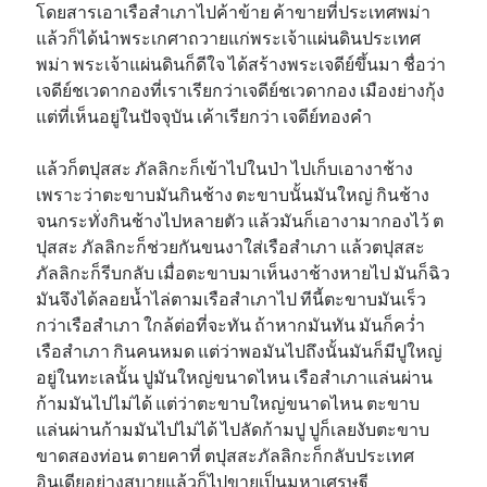
โดยสารเอาเรือสำเภาไปค้าข้าย ค้าขายที่ประเทศพม่า
แล้วก็ได้นำพระเกศาถวายแก่พระเจ้าแผ่นดินประเทศ
พม่า พระเจ้าแผ่นดินก็ดีใจ ได้สร้างพระเจดีย์ขึ้นมา ชื่อว่า
เจดีย์ชเวดากองที่เราเรียกว่าเจดีย์ชเวดากอง เมืองย่างกุ้ง
แต่ที่เห็นอยู่ในปัจจุบัน เค้าเรียกว่า เจดีย์ทองคำ
แล้วก็ตปุสสะ ภัลลิกะก็เข้าไปในป่า ไปเก็บเอางาช้าง
เพราะว่าตะขาบมันกินช้าง ตะขาบนั้นมันใหญ่ กินช้าง
จนกระทั่งกินช้างไปหลายตัว แล้วมันก็เอางามากองไว้ ต
ปุสสะ ภัลลิกะก็ช่วยกันขนงาใส่เรือสำเภา แล้วตปุสสะ
ภัลลิกะก็รีบกลับ เมื่อตะขาบมาเห็นงาช้างหายไป มันก็ฉิว
มันจึงได้ลอยน้ำไล่ตามเรือสำเภาไป ทีนี้ตะขาบมันเร็ว
กว่าเรือสำเภา ใกล้ต่อที่จะทัน ถ้าหากมันทัน มันก็คว่ำ
เรือสำเภา กินคนหมด แต่ว่าพอมันไปถึงนั้นมันก็มีปูใหญ่
อยู่ในทะเลนั้น ปูมันใหญ่ขนาดไหน เรือสำเภาแล่นผ่าน
ก้ามมันไปไม่ได้ แต่ว่าตะขาบใหญ่ขนาดไหน ตะขาบ
แล่นผ่านก้ามมันไปไม่ได้ ไปลัดก้ามปู ปูก็เลยงับตะขาบ
ขาดสองท่อน ตายคาที่ ตปุสสะภัลลิกะก็กลับประเทศ
อินเดียอย่างสบายแล้วก็ไปขายเป็นมหาเศรษฐี