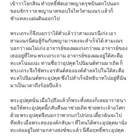
เข้าวาโยกสิณ ทำฤทธิ์พัดเอาพญาครุฑบินตกไปนอก
ขอบจักรวาล พญานาคขอบใจไหว้สามเณร แล้วก็
ชำแหละแผ่นดินออกไป
พระเถระก็จึงบอกว่าได้ตัวแล้วว่าสามเณรนี่เก่ง เอา
สามเณรนี่ต่อสู้กันกับพญามารคงจะสำเร็จได้ สามเณร
บอกว่า ผมไม่เก่ง อาจารย์ของผมเก่งกว่าผม อาจารย์ของ
เธออยู่ที่ไหน พระเถระถาม อาจารย์ของผมอยู่ใต้สะดือ
ทะเลโน่นแน่ะ ท่านชื่อว่าอุปคุต ไปนิมนต์ท่านมาเถิด ก็
พระเถระจึงใช้พระอรหันต์สององค์ดำลลไปในใต้สะดือ
ทะลไปนิมนต์พระอุปคุต ซึ่งไปสำเร็จอิทธิบาทไปอยู่ที่นั่น
มาเป็นเวลาถึงร้อยปีแล้ว
พระอุปคุตนั่น เมื่อไปถึงแล้วก็พระทั้งสองก็เลยอาราธนา
ขอให้พระอุปคุตนี้กลับคืนมาช่วยเถิด ช่วยพระเจ้าอโศก
ด้วย พระอุปคุตจึงบอกว่าพวกแกไปก่อน เดี๋ยวฉันจะไป
ทีหลัง เมื่อพระสององค์กลับมา ที่ไหนได้พระอุปคุตมานั่ง
ทะเล่ออยู่ในท่ามกลางสงฆ์ซะแล้ว นี่คือฤทธิ์พระอุปคุต