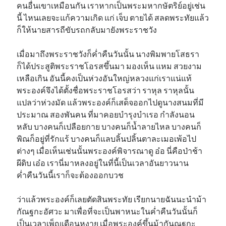
คนอื่นเขาเหมือนกัน เราหากเป็นพระมหากษัตริย์อยู่เช่น
นี้ ไหนเลยจะแก้ความเกิด แก่ เจ็บ ตายได้ สลดพระทัยแล้ว
ก็ให้นายสารถีขับรถกลับมายังพระราชวัง
เมื่อมาถึงพระราชวังก็ค่ำคืนวันนั้น นางพิมพายโสธรา
ก็ได้ประสูติพระราชโอรสขึ้นมา มองเห็น แหม สวยงาม
เหลือเกิน อันนี้คงเป็นห่วงอันใหญ่หลวงแก่เราแน่แท้
พระองค์จึงได้ตั้งชื่อพระราชโอรสว่า ราหุล ราหุลนั้น
แปลว่าห่วงมัด แล้วพระองค์ก็เสด็จออกไปดูนางสนมที่มี
ประมาณ สองพันคน ที่มาคอยบำรุงบำเรอ กำลังนอน
หลับ บางคนก็เปลือยกาย บางคนก็น้ำลายไหล บางคนก็
พิณก็อยู่ที่รักแร้ บางคนก็แลบลิ้นปลิ้นตาละเมอเพ้อไป
ต่างๆ เมื่อเห็นเช่นนั้นพระองค์พิจารณาดู อ๋อ นี่คือป่าช้า
ผีดิบ เอ๋อ เรานี่มาหลงอยู่ในที่นี้เป็นเวลาอันยาวนาน
ค่ำคืนวันนี้เราก็จะต้องออกบวช
ว่าแล้วพระองค์ก็เลยตัดสินพระทัย เรียกนายฉันนะนำม้า
กัณฐกะอัศวะ มาเพื่อที่จะเป็นพาหนะในค่ำคืนวันนั้นก็
เป็นเวลาเพ็ญเดือนหงาย เมื่อพระองค์ขึ้นม้ากันณฐกะ