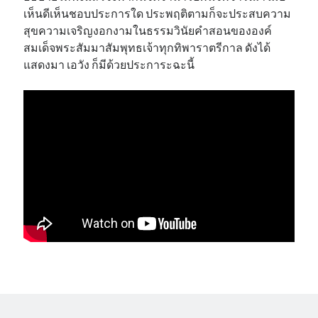
เห็นดีเห็นชอบประการใด ประพฤติตามก็จะประสบความ
สุขความเจริญงอกงามในธรรมวินัยคำสอนขององค์
สมเด็จพระสัมมาสัมพุทธเจ้าทุกทิพาราตรีกาล ดังได้
แสดงมา เอวัง ก็มีด้วยประการะฉะนี้