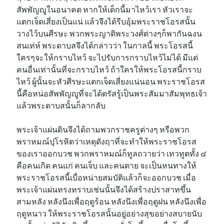
สัพพัญญูในอนาคต หากให้เด็กนี้มาไหว้เรา หัวเราจะ
แตกเจ็ดเสี่ยงเป็นแน่ แล้วจึงได้รีบอุ้มพระราชโอรสนั้น
วางไว้บนศีรษะ พวกพระญาติพระวงศ์ต่างๆก็พากันฉงน
สนเท่ห์ พระดาบสจึงได้กล่าวว่า ในกาลนี้ พระโอรสนี้
ใครๆจะให้กราบไหว้ จะไปรับการกราบไหว้ไม่ได้ มีแต่
คนอื่นเท่านั้นที่จะกราบไหว้ ถ้าใครให้พระโอรสนี้กราบ
ไหว้ ผู้นั้นจะหัวศีรษะแตกเจ็ดเสี่ยงแน่นอน พระราชโอรส
นี้คือหน่อสัพพัญญูที่จะได้ตรัสรู้เป็นพระสัมมาสัมพุทธเจ้า
แล้วพระดาบสนั้นก็ลากลับ
พระเจ้าแผ่นดินจึงได้ถามพวกราชครูต่างๆ หรือพวก
พราหมณ์ปุโรหิตว่าเหตุดังฤาที่จะทำให้พระราชโอรส
ของเราออกบวช พวกพราหมณ์ก็ทูลถวายว่า เทวทูตทั้ง ๔
คือคนเกิด คนแก่ คนเจ็บ และคนตาย จะเป็นหนทางให้
พระราชโอรสนี้เบื่อหน่ายสมบัติแล้วก็จะออกบวช เมื่อ
พระเจ้าแผ่นทรงทราบเช่นนั้นจึงได้สร้างปราสาทขึ้น
สามหลัง หลังนึงเพื่อฤดูร้อน หลังนึงเพื่อฤดูฝน หลังนึงเพื่อ
ฤดูหนาว ให้พระราชโอรสนั้นอยู่อย่างสุขอย่างสบายนับ