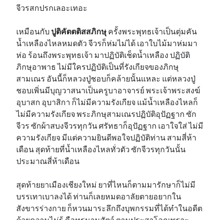
จีวรสกปรกเลอะเทอะ
เหมือนกับ
ปูติคัตตติสสภิกษุ
ครั้งพระพุทธเจ้าเป็นตุ่มคัน
น้ำเหลืองไหลหมดตัว จีวรก็ห่มไม่ได้ เอาใบไม้มาห่มมา
ห่อ ร้อนถึงพระพุทธเจ้า มาปฏิบัติเช็ดน้ำเหลือง ปฏิบัติ
ภิกษุอาพาธ ไม่มีใครปฏิบัติเป็นที่รังเกียจของภิกษุ
สามเณร อันนี้ก็หลวงปู่ชอบก็คล้ายนั้นแหละ แต่หลวงปู่
ชอบเพิ่นมีบุญวาสนาเป็นครูบาอาจารย์ พระเจ้าพระสงฆ์
อุบาสก อุบาสิกา ก็ไม่มีความรังเกียจ แม้น้ำเหลืองไหลก็
ไม่มีความรังเกียจ พระภิกษุสามเณรปฏิบัติอุปัฏฐาก ซัก
จีวร ซักผ้าสบงจีวรทุกวัน ศรัทธาก็อุปัฏฐาก เอาใจใส่ ไม่มี
ความรังเกียจ มีแต่ความยินดีพอใจปฏิบัติท่าน สามสี่ห้า
เดือน สุดท้ายที่น้ำเหลืองไหลทั่วตัว ซักจีวรทุกวันนั้น
ประมาณสี่ห้าเดือน
สุดท้ายยาเมืองเชียงใหม่ ยาที่ไหนก็ตามมารักษาก็ไม่มี
บรรเทาเบาลงได้ ท่านก็เลยหมดอาลัยตายอยากใน
สังขารร่างกาย ก็หวนมาระลึกถึงบุพกรรมที่ได้ทำในอดีต
ด้วยความไม่รู้ คือทรมานสัตว์ ตามประสาโลกเพราะ