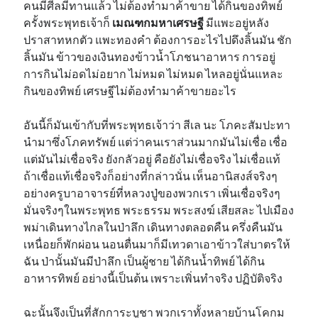
คนมีศีลมีทานแล้ว ไม่ต้องทำมาค้าขาย ได้กินของทิพย์
ครั้งพระพุทธเจ้าก็
เมณฑกมหาเศรษฐี
มีแพะอยู่หลัง
ปราสาทหกตัว แพะทองคำ ต้องการอะไรไปดึงลิ้นมัน ชัก
ลิ้นมัน ข้าวของเงินทองข้าวน้ำโภชนาอาหาร การอยู่
การกินไม่อดไม่อยาก ไม่หมด ไม่หมด ไหลอยู่นั่นแหละ
กินของทิพย์ เศรษฐีไม่ต้องทำมาค้าขายอะไร
อันนี้ก็มันเข้ากับที่พระพุทธเจ้าว่า สีเล นะ โภคะสัมปะทา
นำมาซึ่งโภคทรัพย์ แต่ว่าคนเราส่วนมากมันไม่เชื่อ เชื่อ
แต่มันไม่เชื่อจริง ยังกลัวอยู่ คือยังไม่เชื่อจริง ไม่เชื่อแท้
ถ้าเชื่อแท้เชื่อจริงก็อย่างที่กล่าวนั่น เห็นอานิสงส์จริงๆ
อย่างครูบาอาจารย์ที่หลวงปู่ของพวกเรา เพิ่นเชื่อจริงๆ
มั่นจริงๆในพระพุทธ พระธรรม พระสงฆ์ เสียสละ ไปเมือง
พม่าเดินทางไกลในป่าลึก เดินทางตลอดคืน ครึ่งคืนมัน
เหนื่อยก็พักผ่อน นอนตื่นมาก็มีเทวดาเอาข้าวใส่บาตรให้
ฉัน ป่านั้นมันมีป่าลึก เป็นผู้ชาย ได้กินน้ำทิพย์ ได้กิน
อาหารทิพย์ อย่างนี้เป็นต้น เพราะเพิ่นทำจริง ปฏิบัติจริง
ฉะนั้นจึงเป็นที่สักการะบูชา พวกเราทั้งหลายบ้านโคกม