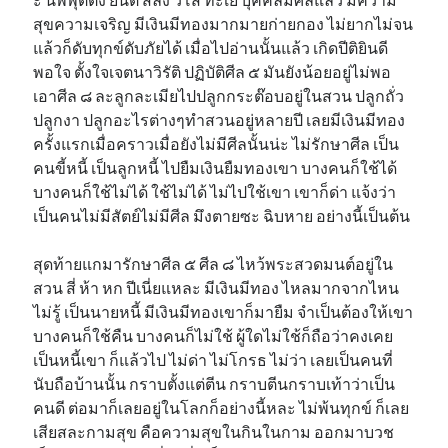
สุขความเจริญ มีเงินมีทองมากมายก่ายกอง ไม่ยากไม่จน
แล้วก็ดับทุกข์ดับภัยได้ เมื่อไปอ่านนั้นแล้ว เกิดปีติยินดี
พอใจ ตั้งใจเจตนาวิรัติ ปฏิบัติศีล ๕ มันยังน้อยอยู่ไม่พอ
เอาศีล ๘ ละลูกละเมียไปปลูกกระต๊อบอยู่ในสวน ปลูกถั่ว
ปลูกงา ปลูกอะไรต่างๆทำสวนอยู่หลายปี เลยมีเงินมีทอง
ครั้งแรกเมื่อคราวเมื่อยังไม่มีศีลนั้นน่ะ ไม่รักษาศีล เป็น
คนขี้หนี้ เป็นลูกหนี้ ไปยืมเงินยืมทองเขา บางคนก็ใช้ได้
บางคนก็ใช้ไม่ได้ ใช้ไม่ได้ ไม่ไปใช้เขา เขาก็ด่า แจ้งว่า
เป็นคนไม่มีสัตย์ไม่มีศีล มึงตายซะ ฉิบหาย อย่างนี้เป็นต้น
สุดท้ายแกมารักษาศีล ๕ ศีล ๘ ไหว้พระสวดมนต์อยู่ใน
สวน สี่ ห้า หก ปีเนี่ยแหละ มีเงินมีทอง ไหลมากจากไหน
ไม่รู้ เป็นนายหนี้ มีเงินมีทองเขาก็มายืม จำเป็นต้องให้เขา
บางคนก็ใช้คืน บางคนก็ไม่ใช้ ผู้ใดไม่ใช้ก็ถือว่าคงเคย
เป็นหนี้เขา ก็แล้วไป ไม่ด่า ไม่โกรธ ไม่ว่า เลยเป็นคนที่
นับถือบ้านนั้น กราบตั้งแต่ตีน กราบตีนกราบเท้าว่าเป็น
คนดี ต่อมาก็เลยอยู่ในโลกก็อย่างนี้หละ ไม่พ้นทุกข์ ก็เลย
เสียสละกามสุข คือความสุขในกินในกาม ออกมาบวช