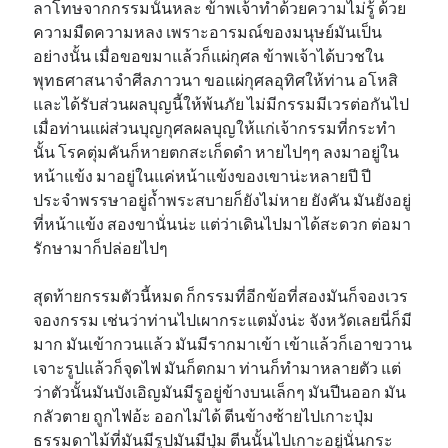
ลาโทษจากกรรมนั้นหละ ข้าพเจ้าทำด้วยความไม่รู้ ด้วย
ความมืดความหลง เพราะอารมณ์ของมนุษย์มันเป็น
อย่างนั้น เมื่อขอขมาแล้วก็แผ่กุศล ข้าพเจ้าได้บวชใน
พุทธศาสนาจำศีลภาวนา ขอแผ่กุศลอุทิศให้ท่าน อโหสิ
และได้รับส่วนผลบุญนี้ให้พ้นภัย ไม่มีกรรมมีเวรต่อกันไป
เมื่อท่านแผ่ส่วนบุญกุศลผลบุญให้แก่เจ้ากรรมที่กระทำ
นั้น โรคตุ่มคันก็หายตกสะเก็ดดำ หายไปๆๆ ลงมาอยู่ใน
หน้าแข้ง มาอยู่ในแค่หน้าแข้งของเขาน่ะหลายปี ปี
ประจำพรรษาอยู่ถ้ำพระสบายก็ยังไม่หาย ยังคัน มันยังอยู่
ที่หน้าแข้ง สองขานั่นน่ะ แต่ว่าเดินไปมาได้สะดวก ต่อมา
รักษามาก็ปล่อยไปๆ
สุดท้ายกรรมตัวนี้หมด ก็กรรมที่อีกข้อที่สองมันก็จองเวร
จองกรรม เช่นว่าท่านไปเผากระแตมั่งน่ะ จังหวัดเลยนี่ก็มี
มาก มันเข้ากวนแล้ว มันมีรากมาเข้า เข้าแล้วก็เอาขวาน
เจาะรูปแล้วก็จุดไฟ มันก็ตกมา ท่านก็ทำมาหลายตัว แต่
ว่าตัวนั้นมันบังเอิญมันมีรูอยู่ข้างบนเล็กๆ มันปีนออก มัน
กลัวตาย ถูกไฟอ้ะ ออกไม่ได้ ตีนข้างซ้ายไปเกาะปุ่ม
ธรรมดาไม้ที่มันมีรูปมันมีปุ่ม ตีนนั้นไปเกาะอยู่นั่นกระ