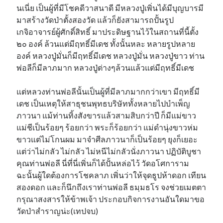
นเนี่ย เป็นผู้ที่มีโชคดีวาสนาดี มีหลวงปู่เพิ่นได้มีบุญบารมี
มาสร้างวัดป่าตั้งสองวัด แล้วก็ยังสามารถปั้นรูป
เกจิอาจารย์ผู้ศักดิ์สิทธิ์ มาประดิษฐานไว้ในสถานที่นี้ตั้ง
๒๐ องค์ ล้วนแต่มีฤทธิ์มีเดช ทั้งนั้นหละ หลายรูปหลาย
องค์ หลวงปู่มั่นก็มีฤทธิ์มีเดช หลวงปู่มั่น หลวงปู่ขาว ท่าน
พ่อลีก็มีลาภมาก หลวงปู่ต่างๆล้วนแล้วแต่มีฤทธิ์มีเดช
แต่หลวงท่านพ่อลีนั้นเป็นผู้ที่มีลาภมากกว่าเขา มีฤทธิ์มี
เดช เป็นเหตุให้สาธุชนพุทธบริษัททั้งหลายไปบำเพ็ญ
ภาวนา แม้ท่านทิ้งสังขารแล้วสามสิบกว่าปี ก็มีแม่ขาว
แม่ชีเป็นร้อยๆ ร้อยกว่า พระก็ร้อยกว่า แม่ดำนุ่งขาวห่ม
ขาวแต่ไม่โกนผม มาจำศีลภาวนาก็เป็นร้อยๆ ยุงก็เยอะ
แต่ว่าไม่กลัว ไม่กลัว ไม่หนีไม่กลัวนั่งภาวนา ปฏิบัติบูชา
คุณท่านพ่อลี นี่ที่นี่เพิ่นก็ได้ปั้นหล่อไว้ วัดอโศการาม
ฉะนั้นผู้ใดต้องการโชคลาภ เพิ่นว่าให้จุดธูปห้าดอก เทียน
สองดอก และก็นึกถึงเราท่านพ่อลี ธมฺมธโร จงช่วยเมตตา
กรุณาสงสารให้ข้าพเจ้า ประกอบกิจการงานอันใดมาขอ
วัดป่าสำราญน่ะ(เทปจบ)