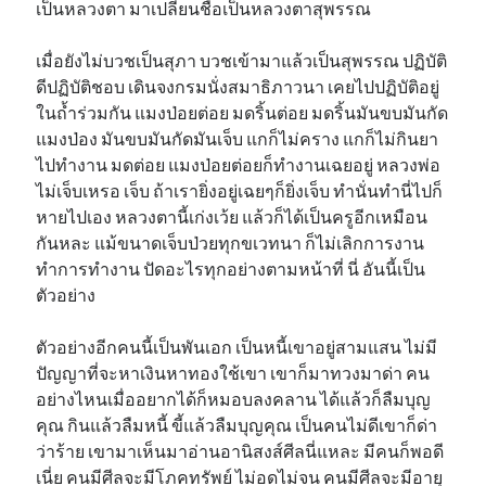
เป็นหลวงตา มาเปลี่ยนชื่อเป็นหลวงตาสุพรรณ
เมื่อยังไม่บวชเป็นสุภา บวชเข้ามาแล้วเป็นสุพรรณ ปฏิบัติ
ดีปฏิบัติชอบ เดินจงกรมนั่งสมาธิภาวนา เคยไปปฏิบัติอยู่
ในถ้ำร่วมกัน แมงป่อยต่อย มดริ้นต่อย มดริ้นมันขบมันกัด
แมงป่อง มันขบมันกัดมันเจ็บ แกก็ไม่คราง แกก็ไม่กินยา
ไปทำงาน มดต่อย แมงป่อยต่อยก็ทำงานเฉยอยู่ หลวงพ่อ
ไม่เจ็บเหรอ เจ็บ ถ้าเรายิ่งอยู่เฉยๆก็ยิ่งเจ็บ ทำนั่นทำนี่ไปก็
หายไปเอง หลวงตานี้เก่งเว้ย แล้วก็ได้เป็นครูอีกเหมือน
กันหละ แม้ขนาดเจ็บป่วยทุกขเวทนา ก็ไม่เลิกการงาน
ทำการทำงาน ปัดอะไรทุกอย่างตามหน้าที่ นี่ อันนี้เป็น
ตัวอย่าง
ตัวอย่างอีกคนนี้เป็นพันเอก เป็นหนี้เขาอยู่สามแสน ไม่มี
ปัญญาที่จะหาเงินหาทองใช้เขา เขาก็มาทวงมาด่า คน
อย่างไหนเมื่ออยากได้ก็หมอบลงคลาน ได้แล้วก็ลืมบุญ
คุณ กินแล้วลืมหนี้ ขี้แล้วลืมบุญคุณ เป็นคนไม่ดีเขาก็ด่า
ว่าร้าย เขามาเห็นมาอ่านอานิสงส์ศีลนี่แหละ มีคนก็พอดี
เนี่ย คนมีศีลจะมีโภคทรัพย์ ไม่อดไม่จน คนมีศีลจะมีอายุ