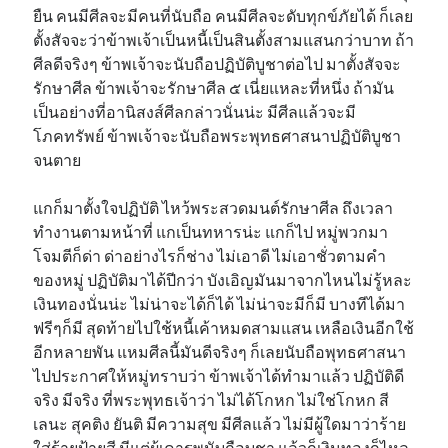
ยืน คนมีศีลจะมีคนที่นับถือ คนมีศีลจะดับทุกข์ภัยได้ ก็เลย
ตั้งสัจจะว่าข้าพเจ้าเป็นหนี้เป็นสินตั้งสามแสนกว่าบาท ถ้า
ศีลดีจริงๆ ข้าพเจ้าจะนับถือปฏิบัติบูชาต่อไป มาตั้งสัจจะ
รักษาศีล ข้าพเจ้าจะรักษาศีล ๕ เนี่ยแหละที่หนึ่ง ถ้ามัน
เป็นอย่างที่อานิสงส์ศีลกล่าวนั่นน่ะ มีศีลแล้วจะมี
โภคทรัพย์ ข้าพเจ้าจะนับถือพระพุทธศาสนาปฏิบัติบูชา
จนตาย
แกก็มาตั้งใจปฏิบัติ ไหว้พระสวดมนต์รักษาศีล ถึงเวลา
ทำงานตามหน้าที่ แกเป็นทหารน่ะ แกก็ไป หมู่พวกมา
โจมตีก็ด่า ด่าอย่างไรก็ช่าง ไม่เอาดี ไม่เอาชั่วตามคำ
ของหมู่ ปฏิบัติมาได้ปีกว่า บังเอิญมันมาจากไหนไม่รู้หละ
เงินทองนั่นน่ะ ไม่น่าจะได้ก็ได้ ไม่น่าจะมีก็มี บางทีได้มา
ฟรีๆก็มี สุดท้ายไปใช้หนี้เค้าหมดสามแสน เหลือเงินอีกใช้
อีกหลายพัน แหมศีลนี้มันดีจริงๆ ก็เลยนับถือพุทธศาสนา
ไปประกาศให้หมู่ทราบว่า ข้าพเจ้าได้ทำมาแล้ว ปฏิบัติดี
จริง มีจริง ที่พระพุทธเจ้าว่า ไม่ได้โกหก ไม่ใช่โกหก สี
เลนะ สุคติง ยันติ มีความสุข มีศีลแล้ว ไม่มีผู้ใดมาว่าร้าย
ใส่ร้ายป้ายสี มีแต่ผู้เคารพนับถือบูชา แล้วก็เงินทองก็ไหล