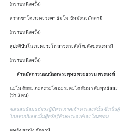
(กราบหนึ่งครั้ง)
สวากขาโต ภะคะวะตา ธัมโม, ธัมมังนะมัสสามิ
(กราบหนึ่งครั้ง)
สุปะติปันโน ภะคะวะโต สาวะกะสังโฆ, สังฆะนะมามิ
(กราบหนึ่งครั้ง)
คำนมัสการนอบน้อมพระพุทธ พระธรรม พระสงฆ์
นะโม ตัสสะ ภะคะวะโต อะระหะโต สัมมา สัมพุทธัสสะ
(ว่า 3 หน)
ขอนอบน้อมแด่พระผู้มีพระภาคเจ้า พระองค์นั้น ซึ่งเป็นผู้
ไกลจากกิเลส เป็นผู้ตรัสรู้ด้วยพระองค์เอง โดยชอบ
พุทธัง สรณัง คัจฉามิ