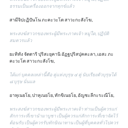
ธรรมเป็นเครื่องออกจากทุกข์แล้ว
สามีจิปะฏิปันโน ภะคะวะโต สาวะกะสังโฆ,
พระสงฆ์สาวกของพระผู้มีพระภาคเจ้า หมู่ใด, ปฏิบัติ
สมควรแล้ว
ยะทิทัง จัตตาริ ปุริสะยุคานิ อัฏฐปุริสปุคคะลา, เอสะ ภะ
คะวะโต สาวะกะสังโฆ,
ได้แก่ บุคคลเหล่านี้คือ คู่แห่งบุรุษ ๔ คู่ นับเรียงตัวบุรุษได้
๘ บุรุษ นั่นแล
อาหุเนยโย, ปาหุเนยโย, ทักขิเนยโย, อัญชะลีกะระณีโย,
พระสงฆ์สาวกของพระผู้มีพระภาคเจ้า ท่านเป็นผู้ควรแก่
สักการะที่เขานำมาบูชา เป็นผู้ควรแก่สักการะที่เขาจัดไว้
ต้อนรับ เป็นผู้ควรรับทักษิณาทาน เป็นผู้ที่บุคคลทั่วไปควร