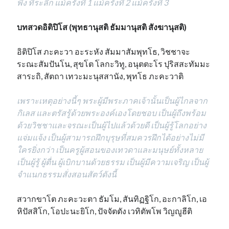
พึ่ง ที่ระลึก แม้ครั้งที่ 1 แม้ครั้งที่ 2 แม้ครั้งที่ 3
บทสวดอิติปิโส (พุทธานุสติ ธัมมานุสติ สังฆานุสติ)
อิติปิโส ภะคะวา อะระหัง สัมมาสัมพุทโธ, วิชชาจะ
ระณะสัมปันโน, สุขโต โลกะวิทู, อนุตตะโร ปุริสสะทัมมะ
สาระถิ, สัตถา เทวะมะนุสสานัง, พุทโธ ภะคะวาติ
เพราะเหตุอย่างนี้ๆ พระผู้มีพระภาคเจ้านั้นเป็นผู้ไกลจาก
กิเลส และตรัสรู้ด้วยพระองค์เองโดยชอบ เป็นผู้ถึงพร้อม
ด้วยวิชชาและจรณะเป็นผู้ไปแล้วด้วยดี เป็นผู้รู้โลกอย่าง
แจ่มแจ้ง เป็นผู้สามารถฝึกบุรุษที่สมควรฝึกได้อย่างไม่มี
ใครยิ่งกว่า เป็นครูผู้สอนของเทวดาและมนุษย์ทั้งหลาย
เป็นผู้รู้ ผู้ตื่น ผู้เบิกบานด้วยธรรม เป็นผู้มีความเจริญ เป็นผู้
จำแนกธรรมสั่งสอนสัตว์ดังนี้
สวากขาโต ภะคะวะตา ธัมโม, สันทิฏฐิโก, อะกาลิโก, เอ
หิปัสสิโก, โอปะนะยิโก, ปัจจัตตัง เวทิตัพโพ วิญญูฮีติ