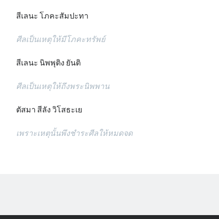
สีเลนะ โภคะสัมปะทา
ศีลเป็นเหตุให้มีโภคะทรัพย์
สีเลนะ นิพพุติง ยันติ
ศีลเป็นเหตุให้ถึงพระนิพพาน
ตัสมา สีลัง วิโสธะเย
เพราะเหตุนั้นพึงชำระศีลให้หมดจด