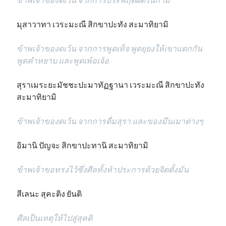
มุสาวาทา เวระมะณี สิกขาปะทัง สะมาทิยามิ
ข้าพเจ้าของดเว้น จากการพูดเท็จ พูดยุยงให้เขาแตกกัน
พูดคำหยาบ และพูดเพ้อเจ้อ
สุราเมระยะมัชชะปะมาทัฏฐานา เวระมะณี สิกขาปะทัง
สะมาทิยามิ
ข้าพเจ้าของดเว้น จากการดื่มสุรา และของมึนเมาต่างๆ
อิมานิ ปัญจะ สิกขาปะทานิ สะมาทิยามิ
ข้าพเจ้าขอทรงไว้ซึ่งศีลทั้งห้าประการด้วยจิตตั้งมั่น
สีเลนะ สุคะติง ยันติ
ศีลเป็นเหตุให้ไปสู่สุคติ