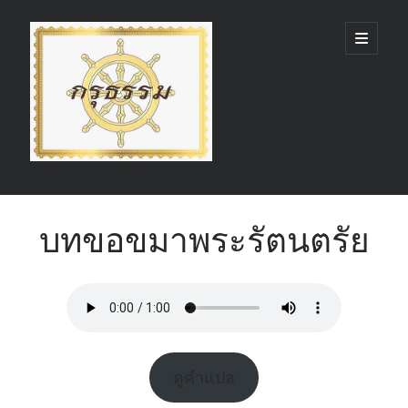
กรุ
open
primary
menu
ธรรม
(GruDhamma.com)
Sidebar
Search
บทขอขมาพระรัตนตรัย
Recent Comments
ดูคำแปล