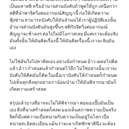
เป็นมหาสติ หรืออำนาจส่วนบังคับถ้าพูดให้ถูก เหนือกว่า
สติที่นำพาจิตวิ่งต่ออารมณ์สัญญานี้ ก่อให้เกิดความ
ฟุ้งซ่าน สามารถบังคับให้มันจำนนได้ เราผู้ปฏิบัติเองนั้น
อำนาจส่วนบังคับมันสูงขึ้นๆ สติกับจิตวิ่งต่ออารมณ์
สัญญาจะช้าลงๆ ต่อไปไม่มีโอกาสเลย มีแต่เราจะต้องจับ
มันทั้งนั้น ให้มันคิดเรื่องนี้ ให้มันคิดเรื่องนี้ เราจะจับมัน
เอง
ไม่ใช่มันวิ่งไปหาคิดเอง อย่างนั่งกำหนด อ้าว เผลอไปคิด
แล้ว อ้าว กำหนดแล้วกำหนดไว้อีก ไม่ใช่อย่างนั้น เราจะ
บังคับให้คิดมันก็คิด ในเมื่อเราบังคับให้กำหนดก็กำหนด
ไปเห็นทุกสิ่งทุกอย่างเราน้อมนำมาให้มันพิจารณามันก็
เกิดความเศร้าสลด
สรุปแล้วบางทีอาจจะไม่ได้พิจารณา พอมองปั๊บมันเป็น
เอง สิ่งที่น่าเศร้าสลดก็สลด มองเห็นสภาพความเป็นจริง
จิตก็มีแต่ความเบื่อหน่ายกับความเป็นอยู่ในโลก เบื่อ
หน่ายสะอิดสะเอียน แม้นว่าจะมาเกิดซักชาตินึง จะต้อง