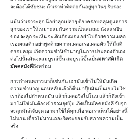
จะต้องได้ชัยชนะ ถ้าเราทำติดต่อกันอยู่ทุกวันๆ รับรอง
แม้นว่าเราจะลุก นี่อย่าลุกเปล่าๆ ต้องครอบคลุมดูแลการ
ลุกของเราให้เหมาะสมกับความเป็นสมณะ นั่งลง หยิบ
ของ จะลุก จะเหิน จะเดินต้องมอง อย่าไปด้วยความเผลอ
เรอเผลอตัว อย่าพูดด้วยความเผลอเรอเผลอตัว ให้มีสติ
ครอบคลุม เกิดความชำนิชำนาญในการประคองตัวเอง
ต่อไปนั้นมันจะสมบูรณ์ขึ้น สมบูรณ์ขึ้นเป็น
มหาสติ เกิด
มัคคสมังคี
ถึงพร้อม
การกำหนดภาวนาก็เช่นกัน เอามันเข้าไปให้มันเกิด
ความชำนาญ นอนหลับแล้วก็ตื่นมาปุ๊บมันเป็นเอง ไม่ใช่
เราต้องไปกำหนดมัน แล้วก็เผลอวิ่งไปโน่น แล้วก็ดึงเข้า
มา ไม่ใช่ มันต้องเข้ารวมจุดปุ๊บ เกิดเป็นมัคคสมังคี จับจุด
จะลุกมันก็จับจุด เอามาใช้ได้ทุกเมื่อ พอเราเห็นได้อย่างนี้
ไม่นาน เดี๋ยวไม่นานเถอะจิตจะยอมรับสภาพความเป็น
จริง