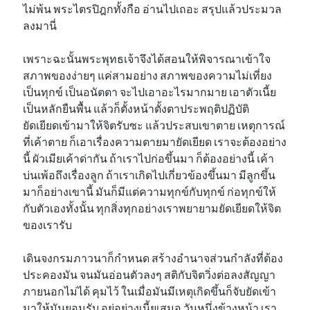
ไม่พ้น พระไตรปิฎกทั้งกือ อ่านไปเถอะ สรุปแล้วประมวล
ลงมานี่
เพราะฉะนั้นพระพุทธเจ้าจึงได้สอนให้พิจารณาเข้าใจ
สภาพของง่ายๆ แค่สามอย่าง สภาพของความไม่เที่ยง
เป็นทุกข์ เป็นอนัตตา จะไปเอาอะไรมากมาย เอาตัวเนี้ย
เป็นหลักยืนพื้น แล้วก็ตั้งหน้าตั้งตาประพฤติปฏิบัติ
ยัดเยียดเข้ามาให้จิตรับซะ แล้วประสบเขาตาย เหตุการณ์
ที่เค้าตาย ก็เอาเรื่องความตายมายัดเยียด เราจะต้องอย่าง
นี้ ผัวเมียเค้าด่ากัน ถ้าเราไปก่อขึ้นมา ก็ต้องอย่างนี้ เค้า
บ่นเพ้อถึงเรื่องลูก ถ้าเราเกิดไปเกี่ยวข้องขึ้นมา มีลูกขึ้น
มาก็อย่างเขานี้ มันก็มีแต่ความทุกข์กับทุกข์ ก่อทุกข์ให้
กับตัวเองทั้งนั้น ทุกสิ่งทุกอย่างเราพยายามยัดเยียดให้จิต
ของเรารับ
เดินจงกรมภาวนาก็กำหนด สร้างอำนาจส่วนกำลังที่ต้อง
ประคองมัน จนมันอ่อนตัวลงๆ สติกับจิตวิ่งต่อลงสัญญา
ภายนอกไม่ได้ คุมไว้ ในเมื่อมันมีเหตุเกิดขึ้นก็จับยัดเข้า
มาให้มันยอมรับ อยู่อย่างเนี้ยเสมอ วันหนึ่งข้างหน้า เรา