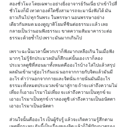
สองชั่วโมง โดยเฉพาะอย่างยิ่งอาจารย์วันเนี่ย ปาเข้าไปสี่
ชั่วโมงก็มี เทวดาองค์ใดซึ่งสามารถจะมานั่งฟังได้ มัน
ยาวเกินไป ทุกวันพระ ในพรรษา นอนพรรษาอย่าง
เดียวกันหมด มองดูญาติโยมที่ชินต่อธรรมะแล้ว เลย
กลายเป็นว่านอนฟังธรรมะ ขาดความสัมมาคารวะต่อ
ธรรมะด้วยซ้ำไป เพราะมันมากเกินไป
เพราะฉะน้ันเวลานี้พวกเราก็ฟังมากเหลือเกิน ในเมื่อฟัง
มากๆ ไม่รู้จักประมวลมันก็สึกแค่นั้นเอง เราก็ลอง
ประมวลดูซิที่สอนมาทั้งหมดคืออะไรบ้าง ไล่ไปแล้วสรุป
ผลมันเข้ามาสู่อะไรกันแน่ นอกจากกายกับจิตแล้วมันมี
อะไร คำว่านอกจากกายและจิตนั่น กายนั่นมันมีอะไร
ธรรมะทั้งหมดประมวลเข้ามาสู่กาย ถ้าจะเล่าถึงความไม่
เที่ยง ก็เอาอะไรมาไม่เที่ยง จะเล่าถึงความเป็นทุกข์ จะ
เอาอะไรมาเป็นทุกข์ เราลองดูซิ เล่าถึงความเป็นอนัตตา
เอาอะไรมาเป็นอนัตตา
ส่วนใจนั้นคืออะไร เป็นผู้รับรู้ แล้วจะเกิดความรู้สึกตาม
เหตุที่กระทบ อันนี้เป็นเรื่องของจิต แล้วก็ใช้ปัญญาตรอง