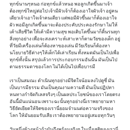
ทุกข์นานๆหนอ ก่อทุกข์แล้วหนอ พอลูกเกิดขึ้นมาเจ้า
ต้องทุกข์ใหญ่ต่อไป เจ้ามีผัวเจ้าก็ต้องเอาใจผัวเจ้า อยู่คน
เดียวเจ้าเอาใจเจ้าคนเดียว แต่พอมีผัวขึ้นมาก็ต้องเอาใจ
ผัว พอมีลูกเกิดขึ้นมาจะต้องประคับประคองรักษา ไม่ให้
เค้าเสียชีวิต ให้เค้ามีความสุข พอเติบโตขึ้นมาก็ดิ้นรนทุก
สิ่งทุกอย่าง เพื่อจะสงเคราะห์เสาะหาก็ตามวัยของเด็ก อยู่
ที่วัยมีเครื่องเล่นก็ต้องหาของเล่น มีวัยเรียนก็ต้องหา
นโยบายวิธีต่างๆให้เด็กได้เล่าเรียน ทั้งหมดมันเป็นไปเพื่อ
ทุกข์ทั้งนั้น สรุปแล้วการประกอบกรรมอันนั้น มันเป็นไป
ตามธรรมดาของโลก ไม่ได้เป็นไปเพื่อบารมี
เราเป็นสมณะ ดำเนินทุกอย่างมีจิตใจน้อมลงไปดูซี่ มัน
เป็นบารมีธรรม มันเป็นคุณงามความดี มันเป็นปฏิปทา
หนทางกำจัดกิเลสจริงๆ เป็นผลประโยชน์ของเราโดยตรง
อันนี้มันแน่นอน เพราะฉะนั้นทุกอย่างนี่เราพยายามหา
วิธียัดเยียดให้จิตของเรานี่ยอมจำนนต่อความจริงของ
โลก ให้มันยอมรับเสีย เราต้องพยายามอยู่เสมอทุกวันๆ
วันหนึ่งข้างหน้าถ้ามันถึงพร้อมจริงๆ ในเมื่อสติของเรานี่