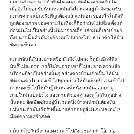
เวลานี้ส่วนอำนาจบังคับมันไม่พอ จิตมันไม่ยอมรับ ใน
เมื่อจิตไม่ยอมรับนั่นแหละมันถึงได้หลงอยู่ ถ้าจิตยอมรับ
สภาพความเป็นจริงที่ถูกต้องแล้วแน่นอน รับอะไรในสิ่งที่
ถูกต้อง สภาพของความไม่เที่ยงก็ถือว่ามันไม่เที่ยง ตั้งแต่
ก่อนมันไม่เป็นอย่างนี้ มันมาจากเด็ก แล้วมันก็เอาเข้ามา
ถึงขนาดนี้ แล้วมันจะก้าวต่อไปหาอะไร…หาป่าช้า ให้มัน
ชัดเจนขึ้นมา
สภาพอันนี้มันสะอาดหรือ มันถึงไปหลง ก็ดูมันอีกทีนึง
มันก็ไม่สะอาด เราก็ไม่สะอาด เขาก็ไม่สะอาด ควรแล้ว
หรือจะต้องเป็นอย่างนั้นๆ อย่างชาวบ้านเค้าเป็น ให้มัน
ชัดเจนเข้าไป มองเข้าไปทุกอย่าง ให้มันเห็นชัดเจนเข้าไป
กำหนดเข้าไปให้มันรู้ มันหลงที่หนัง ถกมันออกมา ดู
ภายในมันเป็นยังไง ลองถามตัวเองดู ลองดู ไล่มันดูอย่าง
นั้นหละ ยัดเยียดมันอยู่นั้น วันหนึ่งข้างหน้ามันต้องรับ
แน่นอน ถ้ามันเกิดรับขึ้นมาแล้วคอยดูสิ มันจะหลงอะไร
มีแต่ความเศร้าสลด
แม้นว่าไปวันนี้งานแต่งงาน ก็ไปสังเวชเค้าว่า โอ้…ก่อ