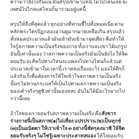
ความว่ายังไงกันแน่ มันสรุปเข้ามาแค่นี้ ไม่ไปไหนเลย จะ
เทศน์ไปไกลแค่ไหนก็มารวมอยู่แค่นี้
สรุปให้ถึงที่สุดแล้ว ทุกอย่างที่ท่านชี้ไปทั้งหมดเนี่ย ตาม
หลักพระไตรปิฎกลองอ่านดูมากมายเหลือเกิน สรุปแล้ว
ทั้งหมดประมวลแล้วมันเข้ามันเข้ามาจุดเดียว คือทำให้
ใจรู้สภาพความเป็นจริงของกาย ทั้งเราและเขา ได้แก่รูป
อันนี้เท่านั้นเอง ว่าสภาพความเป็นจริงมันเป็นยังไง ให้จิต
ยอมรับ จะคิดไปทางไหนจะแพลงไปทางไหนก็แล้วแต่
ประมวลเข้ามาในเวลานี้ เราหลงเรื่องอะไร มองให้ดีๆก็
แล้วกัน ก็เพื่อต้องการให้ใจเข้าใจสภาพความเป็นจริง
นั้นๆ ไม่ทวนกระแสให้เป็นไปตามสภาพความเป็นจริง
ของเค้าจริงๆดูซิ เท่านั้นเองหละ มันไม่ได้มีอะไรมากไป
กว่านี้เลย
ถ้าใจของเรายอมรับสภาพความเป็นจริง คือ
สังขาร
ร่างกายนี่เป็นสภาพ(๑)ไม่เที่ยง แปรปรวน (๒)เป็นทุกข์
(๓)เป็นอนัตตา ให้เราเข้าใจ ๓ อย่างนี้ชัดๆลงมาซิ ให้จิต
ยอมรับจริงๆ ไม่ใช่รู้เฉพาะประสาทสมอง
ให้ใจยอมรับ