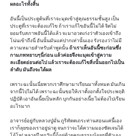
ผลอะไรทั้งสิ้น
อันนี้เป็นประตูต้นที่เราจะมุดเข้าสู่คุณธรรมชั้นสูง เป็น
ประตูที่เราจะต้องแก้ไข ถ้าเราแก้ไขอันนี้ไม่ได้ จิตไม่
ยอมรับสภาพอันนี้ได้แล้ว จะมาอวดเก่งว่าตัวเองเข้าถึง
โน่นเข้าถึงนี่ อันนั้นมันแค่ปากเท่านั้นเอง รังรองว่าไม่มี
ความหมายสำหรับคำพูดนั้น
ถ้าเราเห็นอันนี้ซะก่อนซึ่ง
กามภพหยาบๆนี่ก่อน แล้วค่อยจึงจะมุดเข้าสู่ความ
ละเอียดอ่อนต่อไป แล้วเราจะต้องแก้ไขสิ่งนั้นออกไปเป็น
ลำดับ มันถึงจะได้ผล
เพราะฉะนั้นเนี่ยพวกเราศึกษามาเรียนมาทั้งหมด มันเกิน
จากนี้ไปไม่ได้ เพราะฉะนั้นขอให้เราตั้งอกตั้งใจประพฤติ
ปฏิบัติ เอาอันเนี้ยเป็นหลัก บุกกันอย่างเนี้ย ไม่ต้องไปเรียน
อะไรมาก
อาจารย์อยู่กับหลวงปู่มั่น ภูริทัตตเถระท่านสอนแค่นี้เอง
เราก็ลุยของเราอยู่น่าดู จนกว่าจะได้ความมองชัดเจนได้
โอ้โห! หลายปี ทุกวันนี้ก็อยู่ด้วยคุณธรรมน้อยๆที่ตัวเอง