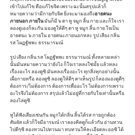
เข้าไปแก้ไข คือแก้ไขจิต เพราะฉะนั้นสรุปแล้วก็
หมายความว่ามีกายกับจิต ยิ่งจะมามองถึง
อายตนะ
ภายนอก ภายใน
มันก็มี ๖ ตา หู จมูก ลิ้น กาย และก็ใจ เรา
ลองดูเองก็ละกัน มองดูให้ดีๆ ตา หู จมูก ลิ้น กาย ใจเป็น
อายตนะ ๖ ภายใน อายตนะภายนอกหละ รูป เสียง กลิ่น
รส โผฏฐัพพะ ธรรมารมณ์
รูป เสียง กลิ่น รส โผฏฐัพพะ ธรรมารมณ์ ทั้งหลายเหล่า
นั้นมันหมายความว่ายังไง ก็ใจเราหลงใช่มั้ย แล้วหลง
เรื่องอะไร ลองดูซิ มันหลงเรื่องอะไร ทุกสิ่งทุกอย่างนั้น
เผื่อกายหรือ ลองดูซิ ลองดูให้ดีๆ ตาเห็นรูป ก็ลองมองดูดีๆ
ต้องการ/ไม่ต้องการ ต้องการเพื่ออะไร ไม่ต้องการเพราะ
อะไรจึงไม่ต้องการ สรุปแล้วไม่อยู่ที่กายกับใจเท่านั้นหรือ
ลองไล่ดูซิ
หูได้ฟังเสียงเช่นกัน จมูกได้กลิ่น ลิ้นได้รส กายถูกต้อง
สัมผัส แล้วก็ใจมีอารมณ์ เราลองคิดดูก็แล้วกัน อ่านทวน
ไปดีๆซิ ลองทวนไปทวนมา ทบทวนให้ละเอียดละออซิ ได้