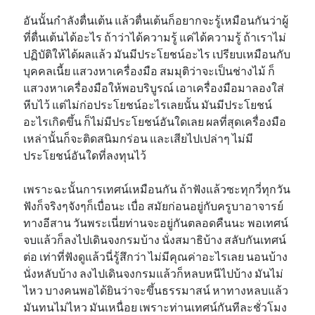
อันนั้นกำลังตื่นเต้น แล้วตื่นเต้นก็อยากจะรู้เหมือนกันว่าผู้
ที่ตื่นเต้นได้อะไร ถ้าว่าได้ความรู้ แค่ได้ความรู้ ถ้าเราไม่
ปฏิบัติให้ได้ผลแล้ว มันมีประโยชน์อะไร เปรียบเหมือนกับ
บุคคลเนี้ย แสวงหาเครื่องมือ สมมุติว่าจะเป็นช่างไม้ ก็
แสวงหาเครื่องมือให้พอบริบูรณ์ เอาเครื่องมือมาลองใส่
หีบไว้ แต่ไม่ก่อประโยชน์อะไรเลยนั้น มันมีประโยชน์
อะไรเกิดขึ้น ก็ไม่มีประโยชน์อันใดเลย ผลที่สุดเครื่องมือ
เหล่านั้นก็จะติดสนิมกร่อน และเสียไปเปล่าๆ ไม่มี
ประโยชน์อันใดที่ลงทุนไว้
เพราะฉะนั้นการเทศน์เหมือนกัน ถ้าฟังแล้วซะทุกวี่ทุกวัน
ฟังก็จริงๆจังๆก็เบื่อนะ เบื่อ สมัยก่อนอยู่กับครูบาอาจารย์
ทางอีสาน วันพระเนี่ยท่านจะอยู่กันตลอดคืนนะ พอเทศน์
จบแล้วก็ลงไปเดินจงกรมบ้าง นั่งสมาธิบ้าง สลับกันเทศน์
ต่อ เท่าที่ฟังดูแล้วนี่รู้สึกว่า ไม่มีคุณค่าอะไรเลย นอนบ้าง
นั่งหลับบ้าง ลงไปเดินจงกรมแล้วก็หลบหนีไปบ้าง มันไม่
ไหว บางคนพอได้ยินว่าจะขึ้นธรรมาสน์ หาทางหลบแล้ว
มันทนไม่ไหว มันเหนื่อย เพราะท่านเทศน์กันทีละชั่วโมง