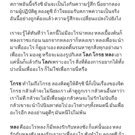
สภาพอันนี้จริงซิ มันจะเป็นไงกันความรู้สึก นี่อยากลอง
ถามผู้ปฏิบัติดู ลองดูซิ ถ้าใจยอมรับสภาพความเป็นจริง
อันนี้อย่างถูกต้องแล้ว ความรู้สึกจะเปลี่ยนแปลงไปยังไง
เราจะรู้ได้ทันทีว่า โลกนี้ไม่มีอะไรน่าหลง หลงเบื้องต้นก็
หลงเราซะก่อน นอกจากหลงเราก็หลงเขา หลงเพื่อจะนำ
มาเพื่ออะไร ก็ดูเอาเอง ตลอดดิ้นรนหาทุกสิ่งทุกอย่างมา
เพื่ออะไร มองดู หรือจะมองรูปกิเลส
โลภ โกรธ หลง
เอา
แค่นั้นก็แล้วกัน
โลภ
เพราะอะไร สิ่งที่ต้องการอยากได้ทั้ง
ปวงนั้นเพื่ออะไร ก็ไม่ใช่เพื่อกายนี่หรือ
โกรธ
ทำไมถึงโกรธ ลองคิดดูให้ดีๆซิ นี่ก็เป็นเรื่องของจิต
โกรธ กลัวเค้าจะไม่นิยมเรา เค้าดูถูกเรา กลัวคนอื่นหาว่า
เราไม่ดี กลัวจะไม่มีเพื่อนฝูง กลัวคนจะไม่รักไม่นับถือ
กลัวเขาจะนำไปนินทาต่อไป อะไรต่างๆทั้งหมดนี่ มันเพื่อ
อะไรอีก ลองอ่านดูดีๆ มันหนีไปไม่พ้น
หลง
คืออะไรหลง ก็มีหลงรักกับหลงชัง ก็แค่นั้นเอง หลง
รักกับหลงชัง หลงรักเอามาเพื่ออะไร ชังทำไม ลองดูซิ ถ้า