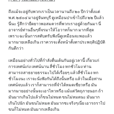
ถึงแม้จะอยู่กับพวกเราเป็นเวลานานถึง ๒๐ ปีกว่าตั้งแต่
พ.ศ. ๒๕๐๔ มาอยู่จันทบุรี ดูเหมือนปาเข้าไปถึง ๒๒ ปีแล้ว
นี่นะ รู้สึกว่ายืดยาวพอสมควรที่พวกเราอยู่ด้วยกันมา นี่
อาจารย์ท่านอื่นๆที่จรมาให้โอวาทก็มาก มากที่สุด
เพราะฉะนั้นการสดับตรับฟังนี่ดูเหมือนจะพอแล้ว
มากมายเหลือเกิน เราควรจะตั้งหน้าตั้งตาประพฤติปฏิบัติ
กันดีกว่า
เหมือนอย่างทั่วไปที่กำลังตื่นเต้นกันอยู่เวลานี้ เกี่ยวแก่
การเทศน์เก่ง เทศน์นาน สี่ชั่วโมง หกชั่วโมง ท่าน
สามารถสาธยายธรรมะไปได้เรื่อยๆ แล้วสี่ชั่วโมง หก
ชั่วโมงนะ เราจะนั่งฟังกันได้ถึงนั้นหรือ แล้วในเมื่อท่าน
เทศน์จบแล้ว เราก็สามารถที่จำได้หมดเชียวหรือ มัน
มากมายอย่างนั้นจะเอาไหวหรือ แม้แต่วัตถุภายนอก ถ้า
มันมากเกินไปแล้วก็ขนไม่หมด ขนไม่หมดนะ มันมาก
เกินไปนัก มันขนไม่หมด มันมากซะจริงๆเนี่ย เอารถราไป
ขนก็ไม่หมด มันมากเหลือเกิน