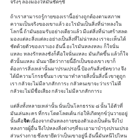
จริงๆ ลองมองให้มันชัดๆซิ
ถ้าเราสามารถรู้กายของเรานี้อย่างถูกต้องตามสภาพ
ความเป็นจริงของเขาแล้ว อะไรมันเป็นสิ่งที่น่าหลงใน
โลกนี้ ถ้ามันยอมรับอย่างเดียวแล้ว มีแต่สิ่งที่น่าเศร้าสลด
มองแต่ละสิ่งแต่ละอย่างเป็นสิ่งที่ไม่น่าหลง เราจะเห็นได้
ชัดด้วยตัวของเราเอง อันนี้ อะไรมันหลงหละ ก็ใจนั่น
แหละ หลงรักหลงชังก็คือใจนั่นแหละ มันเกิดขึ้น แล้วก็ใจ
ตัวนั้นแหละ มันมายึดว่ากายนี้อีกเป็นของเขา เขาก็
ต้องการสิ่งเหล่านั้นมาปรนเปรอนี้ ป้องกันสิ่งขัดขวาง จึง
ได้มีความโกรธขึ้นมา เขามาทำลายสิ่งนั้นสิ่งนี้ เขาดูถูก
เรา กลัวจะไม่มีลาภสักการะ กลัวคนเขาจะว่าเราไม่ดี
กลัวจะไม่มีชื่อเสียง กลัวจะไม่มีลาภสักการะ
แต่สิ่งทั้งหลายเหล่านั้น นั่นเป็นโลกธรรม ๘ นั้น ไอ้ตัวที่
มันเล่นละคร ที่กระโดดโลดเต้น ก่อให้เกิดทุกข์วุ่นวายอยู่
นั้นคือ
จิต
เนื่องจากมันหลงกายของตัวเองเป็นต้น จึงไป
หลงกายผู้อื่น จึงไปหลงสิ่งต่างๆที่จะเอามาบำรุงปรนเปรอ
ส่วนร่างกาย ซึ่งเขายึดว่าเป็นเขาอยู่นี่ อันนี้มันหนีไปไหน