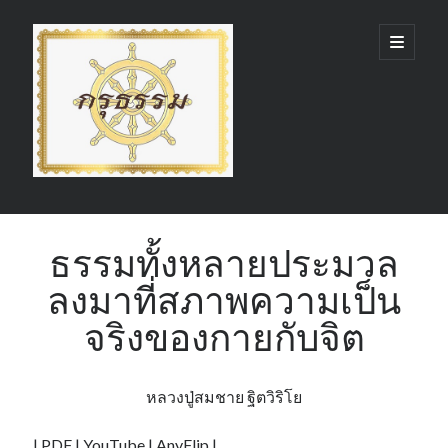
กรุ
open
primary
menu
ธรรม
(GruDhamma.com)
Sidebar
Search
ธรรมทั้งหลายประมวล
ลงมาที่สภาพความเป็น
จริงของกายกับจิต
Recent Comments
หลวงปู่สมชาย ฐิตวิริโย
|
PDF
|
YouTube
|
AnyFlip
|