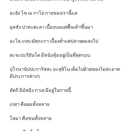
อะยัง โข เม กาโย กายของเรานี้แล
อุทธัง ปาทะตะลา เบื้องบนแต่พื้นเท้าขึ้นมา
อะโธ เกสะมัตถะกา เบื้องต่ำแต่ปลายผมลงไป
ตะจะปะริยันโต มีหนังหุ้มอยู่เป็นที่สุดรอบ
ปุโรนานัปปะการัสสะ อะสุจิโน เต็มไปด้วยของไม่สะอาด
มีประการต่างๆ
อัตถิ อิมัสมิง กาเย มีอยู่ในกายนี้
เกสา คือผมทั้งหลาย
โลมา คือขนทั้งหลาย