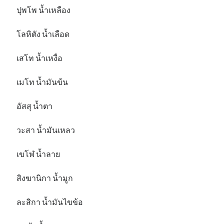
ปุพโพ น้ำเหลือง
โลหิตัง น้ำเลือด
เสโท น้ำเหงื่อ
เมโท น้ำมันข้น
อัสสุ น้ำตา
วะสา น้ำมันเหลว
เขโฬ น้ำลาย
สิงฆานิกา น้ำมูก
ละสิกา น้ำมันไขข้อ