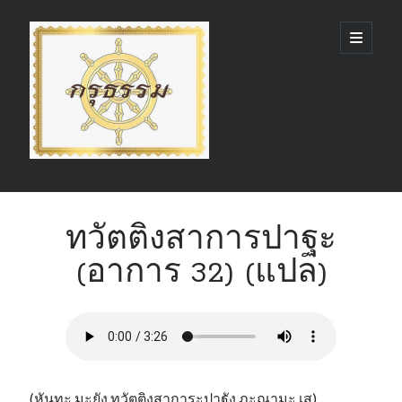
กรุ
open
primary
menu
ธรรม
(GruDhamma.com)
Sidebar
Search
ทวัตติงสาการปาฐะ
(อาการ 32) (แปล)
Recent Comments
(หันทะ มะยัง ทวัตติงสาการะปาฐัง ภะณามะ เส)