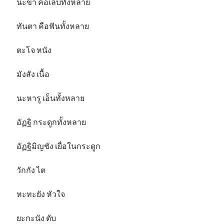
นะขา คือเล็บทั้งหลาย
ทันตา คือฟันทั้งหลาย
ตะโจ หนัง
มังสัง เนื้อ
นะหารู เอ็นทั้งหลาย
อัฏฐิ กระดูกทั้งหลาย
อัฏฐิมิญชัง เยื่อในกระดูก
วักกัง ไต
หะทะยัง หัวใจ
ยะกะนัง ตับ