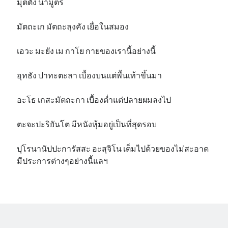
มุตตัง น้ำมูตร
มัตถะเก มัตถะลุงคัง เยื่อในสมอง
เอวะ มะยัง เม กาโย กายของเรานี้อย่างนี้
อุทธัง ปาทะตะลา เบื้องบนแต่พื้นเท้าขึ้นมา
อะโธ เกสะมัตถะกา เบื้องต่ำแต่ปลายผมลงไป
ตะจะปะริยันโต มีหนังหุ้มอยู่เป็นที่สุดรอบ
ปุโรนานัปปะการัสสะ อะสุจิโน เต็มไปด้วยของไม่สะอาด
มีประการต่างๆอย่างนี้แลฯ