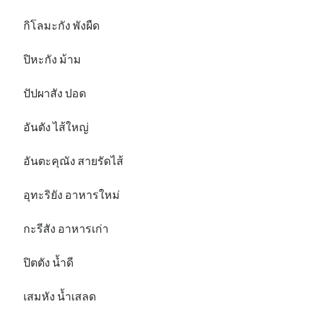
กิโลมะกัง พังผืด
ปิหะกัง ม้าม
ปัปผาสัง ปอด
อันตัง ไส้ใหญ่
อันตะคุณัง สายรัดไส้
อุทะริยัง อาหารใหม่
กะรีสัง อาหารเก่า
ปิตตัง น้ำดี
เสมหัง น้ำเสลด