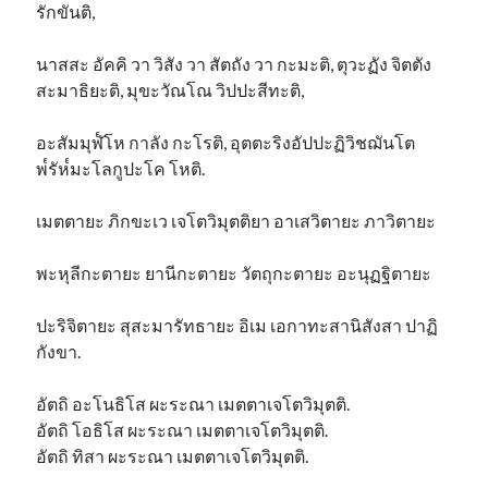
รักขันติ,
นาสสะ อัคคิ วา วิสัง วา สัตถัง วา กะมะติ, ตุวะฏัง จิตตัง
สะมาธิยะติ, มุขะวัณโณ วิปปะสีทะติ,
อะสัมมุฬ๎โห กาลัง กะโรติ, อุตตะริงอัปปะฏิวิชฌันโต
พ๎รัห๎มะโลกูปะโค โหติ.
เมตตายะ ภิกขะเว เจโตวิมุตติยา อาเสวิตายะ ภาวิตายะ
พะหุลีกะตายะ ยานีกะตายะ วัตถุกะตายะ อะนุฏฐิตายะ
ปะริจิตายะ สุสะมารัทธายะ อิเม เอกาทะสานิสังสา ปาฏิ
กังขา.
อัตถิ อะโนธิโส ผะระณา เมตตาเจโตวิมุตติ.
อัตถิ โอธิโส ผะระณา เมตตาเจโตวิมุตติ.
อัตถิ ทิสา ผะระณา เมตตาเจโตวิมุตติ.