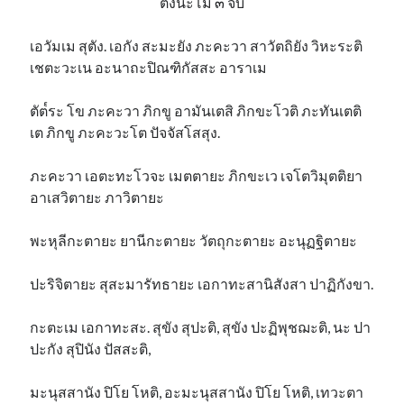
ตั้งนะโม ๓ จบ
เอวัมเม สุตัง. เอกัง สะมะยัง ภะคะวา สาวัตถิยัง วิหะระติ
เชตะวะเน อะนาถะปิณฑิกัสสะ อาราเม
ตัต๎ระ โข ภะคะวา ภิกขู อามันเตสิ ภิกขะโวติ ภะทันเตติ
เต ภิกขู ภะคะวะโต ปัจจัสโสสุง.
ภะคะวา เอตะทะโวจะ เมตตายะ ภิกขะเว เจโตวิมุตติยา
อาเสวิตายะ ภาวิตายะ
พะหุลีกะตายะ ยานีกะตายะ วัตถุกะตายะ อะนุฏฐิตายะ
ปะริจิตายะ สุสะมารัทธายะ เอกาทะสานิสังสา ปาฏิกังขา.
กะตะเม เอกาทะสะ. สุขัง สุปะติ, สุขัง ปะฏิพุชฌะติ, นะ ปา
ปะกัง สุปินัง ปัสสะติ,
มะนุสสานัง ปิโย โหติ, อะมะนุสสานัง ปิโย โหติ, เทวะตา