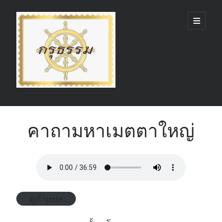
กรุ
open
primary
menu
ธรรม
(GruDhamma.com)
Sidebar
Search
คาถามหาเมตตาใหญ่
Recent Comments
ดูคำแปล