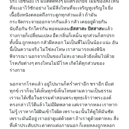
ประโยชน์อะไร มีแต่ตัดทิ้งๆ มีแต่รังเกียจ ไม่มีของสิ่งไหน
ที่จะเอาไว้ซักอย่าง ไม่มีสิ่งไหนที่จะเจริญหูเจริญใจ ยิ่ง
เนื้อยิ่งหนังตลอดถึงกระดูกทุกส่วนแล้ว ถ้ามัน
กระจัดกระจายออกจากกันแล้ว กลัว เคยอยู่ด้วยกัน
นับถือกัน รักใคร่กัน พอหมดลม
อัสสาสะ ปัสสาสะ
แล้ว
ร่างกายก็เปลี่ยนแปลง อืด กลิ่นก็เหม็น ทุกส่วนก็สกปรก
ทั้งนั้น ถูกหลอก กลัวผีหลอก ไม่เป็นพี่ไม่เป็นน้อง แน่ะ อัน
นี้เป็นความจริง ไม่ใช่ลงโทษ เราสามารถเพ่งพินิจ
พิจารณา นอกจากเป็นของไม่สะอาดแล้วยังเต็มไปด้วย
โรคภัยต่างๆ ตรงไหนไม่มีโรค เกิดได้ทุกส่วนของ
ร่างกาย
นอกจากโรคแล้ว อยู่ไปนานก็คร่ำคร่าอีก ชราอีก มีแต่
ทุกข์ เราก็จะได้เห็นทุกข์เห็นโทษตามความเป็นธรรม
เราจะได้เชื่อในธรรมคำสอนพระพุทธเจ้าว่าพระองค์
ทรงกล่าวไว้ดีแล้ว ไม่มีผิดพลาด แต่เราหากหลง เราหาก
ไม่รู้ เราหากใฝ่ฝันเข้าใจผิด เพราะฉะนั้นให้ดูให้มันชัด
เพราะมันมีอยู่ เราอย่าดูแต่ด้วยตา ถ้าเราดูด้วยตาหละ สิ่ง
ที่เค้าประดับประดาตกแต่งภายนอก ก็เลยหลงถูกหลอก