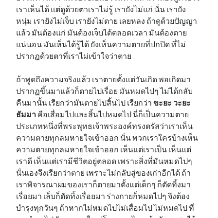
เราเห็นได้ แต่ดูด้วยตาเราไม่รู้ เรายังไม่แก่ นั่น เรายัง
หนุ่ม เรายังไม่เจ็บ เรายังไม่ตาย เลยหลง ถ้าดูด้วยปัญญา
แล้ว มันต้องแก่ มันต้องเจ็บได้ตลอดเวลา มันต้องตาย
แน่นอน มันเห็นได้รู้ได้ ยังเห็นความตายที่ปกปิด ที่ไม่
ปรากฏด้วยตาที่เราไม่เข้าใจว่าตาย
ถ้าพูดถึงความจริงแล้ว เราตายตั้งแต่วันเกิด พอเกิดมา
ปรากฏขึ้นมาแล้วก็ตายไปเรื่อย มันหมดไปๆ ไม่ได้กลับ
คืนมานั้น เรียกว่ามันตายไปสิ้นไป เรียกว่า
ขะยะ วะยะ
ธัมมา
คือเสื่อมไปและสิ้นไปหมดไป นี่ก็เป็นความตาย
ประเภทหนึ่งที่พระพุทธเจ้าพระองค์ทรงตรัสว่าเราเห็น
ความตายทุกลมหายใจเข้าออก นั่น พวกเราใครบ้างเห็น
ความตายทุกลมหายใจเข้าออก เห็นแต่เราเป็น เห็นแต่
เราดี เห็นแต่เรามีชีวิตอยู่ตลอด เพราะสิ่งที่มันหมดไปๆ
นั่นเองจึงเรียกว่าตาย เพราะไม่กลับสู่ของเก่าอีกได้ ถ้า
เราพิจารณาผมของเราก็ตายมาตั้งแต่เด็กๆ ก็ตัดทิ้งมา
เรื่อยมา เล็บก็ตัดทิ้งเรื่อยมา ร่างกายก็หมดไปๆ จึงต้อง
บำรุงทุกวันๆ ถ้าหากไม่หมดไปไม่เสื่อมไป ไม่หมดไป ที่