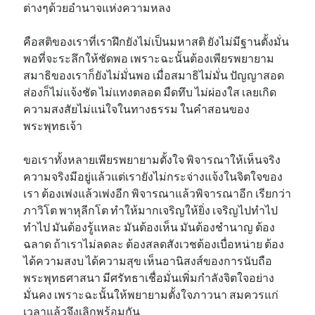
ต่างๆด้วยอำนาจแห่งความหลง
คือสติของเราที่เราฝึกยังไม่เป็นมหาสติ ยังไม่มีฐานตั้งมั่น
พอที่จะระลึกให้ชัดพอ เพราะฉะนั้นต้องเพียรพยายาม
สมาธิของเราก็ยังไม่มั่นพอ เมื่อสมาธิไม่มั่น ปัญญาสอด
ส่องก็ไม่แจ้งชัด ไม่แทงตลอด มืดทึบ ไม่ผ่องใส เลยเกิด
ความสงสัยไม่แน่ใจในทางธรรม ในคำสอนของ
พระพุทธเจ้า
ขอเราทั้งหลายเพียรพยายามตั้งใจ พิจารณาให้เห็นจริง
ความจริงมีอยู่แล้วแต่เรายังไม่กระจ่างแจ้งในจิตใจของ
เรา ต้องเพ่งแล้วเพ่งอีก พิจารณาแล้วพิจารณาอีก เรียกว่า
ภาวิโต พาหุลีกโต ทำให้มากเจริญให้ยิ่ง เจริญไปทำไป
ทำไป มันต้องรู้แหละ มันต้องเห็น มันต้องชำนาญ ต้อง
ฉลาด ถ้าเราไม่ลดละ ต้องสลดสังเวชต้องเบื่อหน่าย ต้อง
ได้ความสงบ ได้ความสุข เห็นอานิสงส์ของการนับถือ
พระพุทธศาสนา มีศรัทธาเชื่อมั่นเพิ่มกำลังจิตใจอย่าง
มั่นคง เพราะฉะนั้นให้พยายามตั้งใจภาวนา สมควรแก่
เวลาแล้วจึงเลิกพร้อมกัน