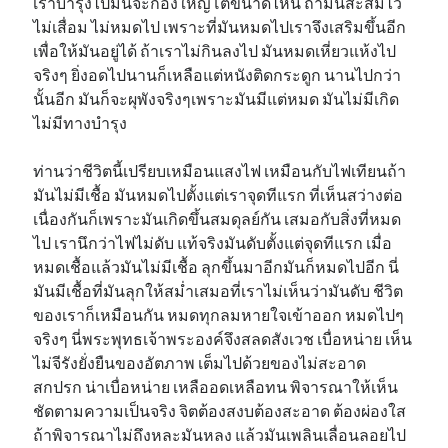
เราบำรุงไปมันจะกองใหญ่โตขนาดไหน ถ้ามันสะสมไว้
ไม่เสื่อม ไม่หมดไป เพราะที่มันหมดไปเราจึงเสริมขึ้นอีก
เพื่อให้มันอยู่ได้ ถ้าเราไม่กินลงไป มันหมดเหี่ยวแห้งไป
จริงๆ ยิ่งอดไปนานก็เหลือแต่หนังติดกระดูก นานไปกว่า
นั้นอีก มันก็จะผุพังจริงๆเพราะมันมีแต่หมด มันไม่มีเกิด
ไม่มีทางบำรุง
ท่านว่าชีวิตนี้เปรียบเหมือนแสงไฟ เหมือนกับไฟเทียนถ้า
มันไม่มีเชื้อ มันหมดไปตั้งแต่เราจุดทีแรก ที่เห็นสว่างต่อ
เนื่องกันก็เพราะมันเกิดขึ้นสมดุลย์กัน เสมอกับสิ่งที่หมด
ไป เรานึกว่าไฟไม่ดับ แท้จริงมันดับตั้งแต่จุดทีแรก เมื่อ
หมดเชื้อแล้วมันไม่มีเชื้อ ลุกขึ้นมาอีกมันก็หมดไปอีก นี่
มันมีเชื้อที่มันลุกให้สม่ำเสมอที่เราไม่เห็นว่ามันดับ ชีวิต
ของเราก็เหมือนกัน หมดทุกลมหายใจเข้าออก หมดไปๆ
จริงๆ นี่พระพุทธเจ้าพระองค์จึงสลดสังเวช เบื่อหน่าย เห็น
ไม่จีรังยั่งยืนของอัตภาพ เต็มไปด้วยของไม่สะอาด
สกปรก น่าเบื่อหน่าย เหลืออดเหลือทน พิจารณาให้เห็น
ชัดตามความเป็นจริง จิตต้องสงบต้องสะอาด ต้องผ่องใส
ถ้าพิจารณาไม่ถึงหละมันหลง แล้วมันเพลินเลื่อนลอยไป