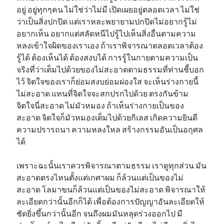
อยู่ อยู่ทุกๆคน ไม่ใช่ว่าไม่มี เปิดเผยอยู่ตลอดเวลา ไม่ใช่
ว่าเป็นสิ่งปกปิด แต่เราหละพยายามปกปิดไม่อยากรู้ไม่
อยากเห็น อยากแต่สลัดหนีไปรู้ไปเห็นสิ่งอื่นตามความ
หลงเข้าใจผิดของเราเอง ถ้าเราพิจารณาตลอดเวลาต้อง
รู้ได้ ต้องเห็นได้ ต้องสงบได้ การรู้ในกายตามความเป็น
จริงที่ว่าเต็มไปด้วยของไม่สะอาดตามธรรมที่ท่านชี้บอก
ไว้ จิตใจของเราก็ย่อมสงบย่อมผ่องใส จะเห็นร่างกายนี้
ไม่สะอาด แทนที่จิตใจจะสกปรกไปด้วย ตรงกันข้าม
จิตใจนี่สะอาด ไม่มัวหมอง ถ้าเห็นร่างกายเป็นของ
สะอาด จิตใจก็มัวหมองเต็มไปด้วยกิเลส เกิดความยินดี
ความปรารถนา ความหลงใหล สร้างกรรมอันเป็นอกุศล
ได้
เพราะฉะนั้นเราควรพิจารณาตามธรรม เราดูทุกส่วน มัน
สะอาดตรงไหนตั้งแต่เกศาผม ก็ล้วนแต่เป็นของไม่
สะอาด โลมาขนก็ล้วนแต่เป็นของไม่สะอาด พิจารณาให้
ละเอียดกว่านั้นอีกก็ได้ เพื่อต้องการปัญญาอันละเอียดให้
ชัดยิ่งขึ้นกว่านั้นอีก จนถึงผมมันหลุดร่วงออกไป มี