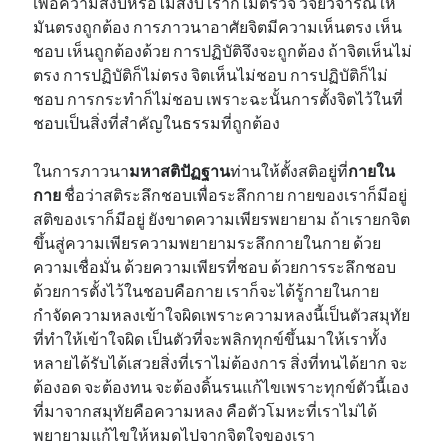
เพื่อความสงบหรือไม่สงบ เราก็ไม่ตรวจ วิจัยวิจารณ์ให้
มันตรงถูกต้อง การภาวนาอาศัยจิตมีความเห็นตรง เห็น
ชอบ เห็นถูกต้องด้วย การปฏิบัติจึงจะถูกต้อง ถ้าจิตเห็นไม่
ตรง การปฏิบัติก็ไม่ตรง จิตเห็นไม่ชอบ การปฏิบัติก็ไม่
ชอบ การกระทำก็ไม่ชอบ เพราะฉะนั้นการตั้งจิตไว้ในที่
ชอบเป็นสิ่งที่สำคัญในธรรมที่ถูกต้อง
ในการภาวนา
มหาสติปัฏฐาน
ท่านให้ตั้งสติอยู่ที่
กายใน
กาย
ชื่อว่าสติระลึกชอบเพื่อระลึกกาย กายของเราก็มีอยู่
สติของเราก็มีอยู่ ยังขาดความเพียรพยายาม ถ้าเรายกจิต
ขึ้นสู่ความเพียรความพยายามระลึกกายในกาย ด้วย
ความเชื่อมั่น ด้วยความเพียรที่ชอบ ด้วยการระลึกชอบ
ด้วยการตั้งไว้ในชอบคือกาย เราก็จะได้รู้กายในกาย
กำจัดความหลงเข้าใจผิดเพราะความหลงนี้เป็นตัวสมุทัย
ที่ทำให้เข้าใจผิด เป็นตัวที่จะพลิกทุกข์ขึ้นมาให้เราทั้ง
หลายได้รับได้เสวยสิ่งที่เราไม่ต้องการ สิ่งที่ทนได้ยาก จะ
ต้องอด จะต้องทน จะต้องดิ้นรนแก้ไขเพราะทุกข์ตัวนี้เอง
ที่มาจากสมุทัยคือความหลง คือตัวโมหะที่เราไม่ได้
พยายามแก้ไขให้หมดไปจากจิตใจของเรา