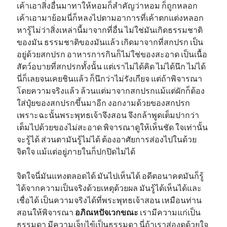
เค้าเอาสิ่งอื่นมาทาให้หอมก็สำคัญว่าหอม ก็ถูกหลอก
เค้าเอามาย้อมนี่ก็หลงไปตามอาการที่เค้าตกแต่งหลอก
หารู้ไม่ว่าสิ่งเหล่านี้มาจากที่อื่น ไม่ใช่มันเกิดธรรมชาติ
ของมัน ธรรมชาติของมันแล้ว เกิดมาจากที่สกปรก เป็น
อยู่ด้วยสกปรก อาหารการกินก็ไม่ใช่ของสะอาด เป็นเนื้อ
สัตว์อบายที่สกปรกทั้งนั้น แต่เราไม่ได้คิด ไม่ได้นึก ไม่ได้
นี่ก็เลยจนเคยชินแล้ว ก็นึกว่าไม่รังเกียจ แต่ถ้าพิจารณา
โดยความจริงแล้ว ล้วนแต่มาจากสกปรกแม้แต่ผักก็ต้อง
ใส่ปุ๋ยของสกปรกขึ้นมาอีก งอกงามด้วยของสกปรก
เพราะฉะนั้นพระพุทธเจ้าจึงสอน จึงกล้าพูดเต็มปากว่า
เต็มไปด้วยของไม่สะอาด พิจารณาดูให้เห็นชัด ใจเท่านั้น
จะรู้ได้ ส่วนตามันรู้ไม่ได้ ต้องอาศัยการส่องไปในด้วย
จิตใจ แม้แต่อยู่ภายในก็ปกปิดไม่ได้
จิตใจนี่มันแทงตลอดได้ มันไปเห็นได้ อดีตอนาคตมันก็รู้
ได้จากความเป็นจริงด้วยเหตุด้วยผล มันรู้ได้เห็นได้และ
เชื่อได้ เป็นความจริงได้ที่พระพุทธเจ้าสอน เหมือนท่าน
สอนให้พิจารณา
อภิณหปัจเวกขณะ
เรามีความแก่เป็น
ธรรมดา มีความเจ็บไข้เป็นธรรมดา นี่ถ้าเราส่องดูด้วยใจ