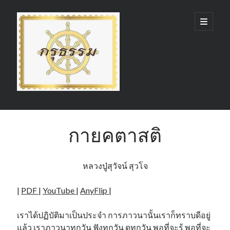
กรุ
open
primary
menu
ธรรม
(GruDhamma.com)
Sidebar
Search
กายคตาสติ
หลวงปู่สุวัจน์ สุวโจ
Recent Comments
|
PDF
|
YouTube
|
AnyFlip
|
เราได้ปฏิบัติมาเป็นประจำ การภาวนานั้นเราก็ทราบดีอยู่
แล้ว เราภาวนาทุกวัน ฟังทุกวัน ดูทุกวัน พอที่จะรู้ พอที่จะ