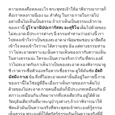
ความหลงคือหลงอะไร พระพุทธเจ้าให้มาพิจารณากายก็
คือเราหลงกายนี่เอง นะ สำคัญ ในกาย กายในกายไป
อย่างอื่นไม่เห็นเป็นธรรม ถ้าเราเห็นเป็นธรรมแล้วกาย
ของเรานี้
ปูโร นานัปปะการัสสะ อะสุจิโน
เต็มไปด้วยของ
ไม่สะอาด มีประการต่างๆ นี่ ธรรมทำท่านว่าอย่างนี้ เรา
ไปหลงเข้าใจว่าเป็นของสะอาด น่านิยมชมชอบ น่ายึดถือ
เข้าใจ หลงเข้าใจว่าจะได้ความสุข นั่น แต่ทางธรรมท่าน
ว่า ไม่สะอาดเพราะฉะนั้นความเห็นของเรากับความเห็น
ในทางธรรมน่ะ ใครจะเป็นความจริงกว่ากัน ที่พระองค์
ว่าไม่สะอาดกับเราเห็นว่าเป็นของสะอาด ลองพิจารณาดู
ซิ เราควรเชื่อตัวเองหรือควรเชื่อธรรม ดูให้มันชัด
อัตถิ
มัสมิง กาเย
นั่น สิ่งที่ไม่สะอาดเหล่านั้นมีอยู่ในกายนี้ กาย
ของเรานี้ไม่ใช่อยู่ที่อื่น เมื่อเราเห็นกายของเราเต็มไป
ด้วยของไม่สะอาด กายคนอื่นมันก็มีประเภทเหมือนกัน มี
สภาวะเหมือนกัน เกิดมาจากที่แห่งเดียวกัน อยู่ได้ด้วย
วัตถุอันเดียวกันที่มาทะนุบำรุงต่างๆ ถ้าเราพิจารณาให้
ชัดแล้วมันเป็นความจริงที่พระพุทธเจ้าพระองค์รู้ธรรม
เห็นธรรม พระองค์ก็ได้ตรัสรู้ธรรมอันเป็นความจริงที่มี