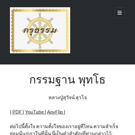
กรุ
open
primary
menu
ธรรม
(GruDhamma.com)
Sidebar
Search
กรรมฐาน พุทโธ
หลวงปู่สุวัจน์ สุวโจ
Recent Comments
|
PDF
|
YouTube
|
AnyFlip
|
ต่อไปนี้ตั้งใจ ความตั้งใจของเราอยู่ที่ไหน ความสำเร็จ
ย่อมมีแก่เราในที่นั้น นี่เป็นคำสำคัญที่ท่านกล่าวไว้