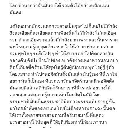
โลก ถ้าหากว่ามันมั่นคงได้ รวมตัวได้อย่างหนักแน่น
มั่นคง
แต่โดยมากมักจะแตกกระจายเป็นจุลๆไป ก็เลยไม่มีกำลัง
ถึงละเอียดก็ละเอียดแตกๆเพียงนั้น ไม่มีกำลัง ไม่ละเอียด
รวม ถ้าละเอียดรวมแล้วมีกำลังมาก เพราะฉะนั้นเรารวม
พุทโธความรู้อยู่จุดเดียว หายใจให้สบาย ทำความสบาย
รวมพุทโธๆ ระลึกไปๆๆ ทำให้สบาย อย่าไปคิดกลางวัน
กลางคืน คิดไปบ้านไปช่อง อย่าคิดง่วงเหงาหาวนอน อย่า
คิดขี้เกียจขี้คร้าน ให้พุทโธผู้ตื่นผู้เบิกบาน พุทโธผู้รู้ รู้ตัว
โดยเฉพาะ ทำไปๆพอจิตมันตั้งมั่นแล้ว มันรู้เอง ทีนี้เราไม่
อยาก มันก็เป็นเอง ทีแรกเรารักษาจิตรักษาสติ พอจิตตั้ง
มั่นสงบดีแล้ว สติกับจิตก็รักษาเราทีนี้ เราปล่อยวางได้
คอยเสวยแต่ความรู้ความเห็นโดยอัตโนมัติ โดย
ธรรมชาติ มันเป็นธรรมชาติมีสภาวะธรรมที่ปรากฏขึ้น
มาโดยลำพังของเขาเอง โดยไม่ต้องหา เพราะฉะนั้นขอ
ให้เราทั้งหลายพยายามตามที่อธิบายมานี้ ที่แสดง
บรรยายมานี้ ให้หยุด ก็ให้ยุติเพียงเท่านี้ก่อน ภาวนา