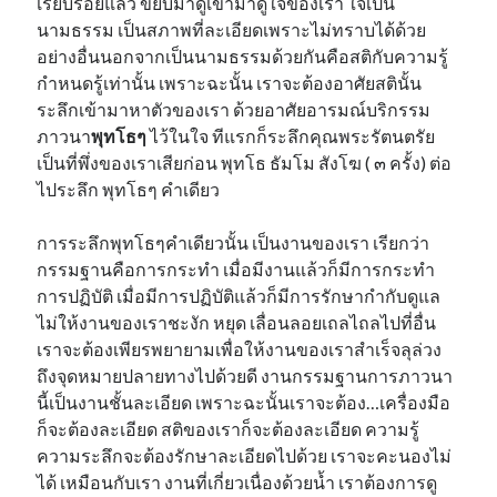
เรียบร้อยแล้ว ขยับมาดูเข้ามาดูใจของเรา ใจเป็น
นามธรรม เป็นสภาพที่ละเอียดเพราะไม่ทราบได้ด้วย
อย่างอื่นนอกจากเป็นนามธรรมด้วยกันคือสติกับความรู้
กำหนดรู้เท่านั้น เพราะฉะนั้น เราจะต้องอาศัยสตินั้น
ระลึกเข้ามาหาตัวของเรา ด้วยอาศัยอารมณ์บริกรรม
ภาวนา
พุทโธๆ
ไว้ในใจ ทีแรกก็ระลึกคุณพระรัตนตรัย
เป็นที่พึ่งของเราเสียก่อน พุทโธ ธัมโม สังโฆ ( ๓ ครั้ง) ต่อ
ไประลึก พุทโธๆ คำเดียว
การระลึกพุทโธๆคำเดียวนั้น เป็นงานของเรา เรียกว่า
กรรมฐานคือการกระทำ เมื่อมีงานแล้วก็มีการกระทำ
การปฏิบัติ เมื่อมีการปฏิบัติแล้วก็มีการรักษากำกับดูแล
ไม่ให้งานของเราชะงัก หยุด เลื่อนลอยเถลไถลไปที่อื่น
เราจะต้องเพียรพยายามเพื่อให้งานของเราสำเร็จลุล่วง
ถึงจุดหมายปลายทางไปด้วยดี งานกรรมฐานการภาวนา
นี้เป็นงานชั้นละเอียด เพราะฉะนั้นเราจะต้อง…เครื่องมือ
ก็จะต้องละเอียด สติของเราก็จะต้องละเอียด ความรู้
ความระลึกจะต้องรักษาละเอียดไปด้วย เราจะคะนองไม่
ได้ เหมือนกับเรา งานที่เกี่ยวเนื่องด้วยน้ำ เราต้องการดู