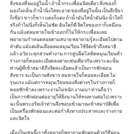
สิ่งของที่จมอยู่ในน้ำ ถ้าน้ำกระเพื่อมนิดเดียว สิ่งของก็
มองไม่เห็น ถ้าน้ำนิ่งใสสะอาด ของที่อยู่ในนั้น เป็นสีเขียว
ก็เขียว ขาวก็ขาว แดงก็แดง ถ้าน้ำมันใสน้ำมันนิ่ง น้ำใสก็
จริงถ้าไม่นิ่งก็เห็นไม่ชัด ฉันใดก็ดี จิตใจของเราก็เหมือน
กัน แม้แต่ลมหายใจเข้าออกก็ไม่ให้กระเพื่อมเลย
พยายามกำหนดลอยตามสบาย พยายามรู้ละเอียดไปตาม
ลำดับ แม้แต่เส้นเลือดลมหมุนเวียน ใช้จิตเข้าถึงสมาธิ
แล้ว อวัยวะทุกส่วนทำงาน การสูบฉีดโลหิตหมุนเวียนทั่ว
ร่างกายก็คอยละเอียดลงตามเช่นเดียวกัน เพราะฉะนั้น
ท่านผู้ที่เข้าสมาธิถึงจิตละเอียดแล้วเป็นการพักผ่อน
สังขาร จะเป็นกายสังขาร ลมหายใจก็คอยละเอียด ไม่
รุนแรง แม้แต่การหมุนเวียนของสิ่งต่างๆในร่างกายก็
คอยชักช้าลง เพราะงานไม่หนัก งานเบา ท่านถือว่า
เป็นการพักผ่อนต่ออายุให้ยิ่งนานให้ทนทานต่อไป เพราะ
ฉะนั้นพระอริยเจ้าท่านจึงชอบเข้าฌาณเข้าสมาบัติเพื่อ
เป็นเครื่องพักผ่อนและต่อกำลังทางประสาทและร่างกาย
และจิตใจ
เมื่อเป็นเช่นนี้เราทั้งหลายก็พยายามพักผ่อนด้วยวิธีผ่อน