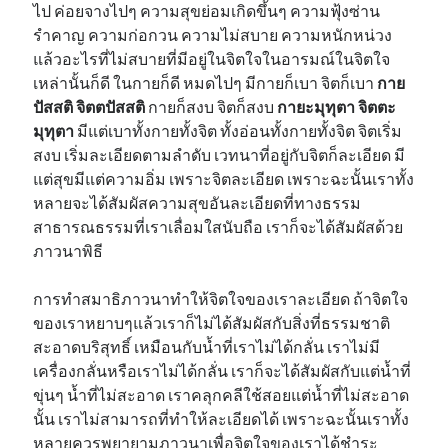
ไป ค่อยจางไปๆ ความสุขย่อมเกิดขึ้นๆ ความฟุ้งซ่าน
รำคาญ ความก่อกวน ความไม่สบาย ความหนักหน่วง
แล้วอะไรที่ไม่สบายที่มีอยู่ในจิตใจในอารมณ์ในจิตใจ
เหล่านั้นก็ดี ในกายก็ดี หมดไปๆ มีกายก็เบา จิตก็เบา
กาย
ปัสสติ จิตตปัสสติ
กายก็สงบ จิตก็สงบ
กายะมุทุตา จิตตะ
มุทุตา
มีแต่เบาทั้งกายทั้งจิต ทั้งอ่อนทั้งกายทั้งจิต จิตเริ่ม
สงบ เริ่มละเอียดตามลำดับ เวทนาที่อยู่กับจิตก็ละเอียด มี
แต่สุขมีแต่ความอิ่ม เพราะจิตละเอียด เพราะฉะนั้นเราทั้ง
หลายจะได้สัมผัสความสุขอันละเอียดที่ทางธรรม
สาธารณธรรมที่เราเลื่อมใสนับถือ เราก็จะได้สัมผัสด้วย
ภาวนาพิธี
การทำสมาธิภาวนาทำให้จิตใจของเราละเอียด ถ้าจิตใจ
ของเราหยาบๆแล้วเราก็ไม่ได้สัมผัสกับสิ่งที่ธรรมชาติ
สะอาดบริสุทธิ์ เหมือนกับน้ำที่เราไม่ได้กลั่น เราไม่มี
เครื่องกลั่นหรือเราไม่ได้กลั่น เราก็จะได้สัมผัสกับแต่น้ำที่
ขุ่นๆ น้ำที่ไม่สะอาด เราคลุกคลีใช้สอยแต่น้ำที่ไม่สะอาด
นั้น เราไม่สามารถที่ทำให้ละเอียดได้ เพราะฉะนั้นเราทั้ง
หลายควรพยายามภาวนาเพื่อจิตใจของเราได้ชำระ