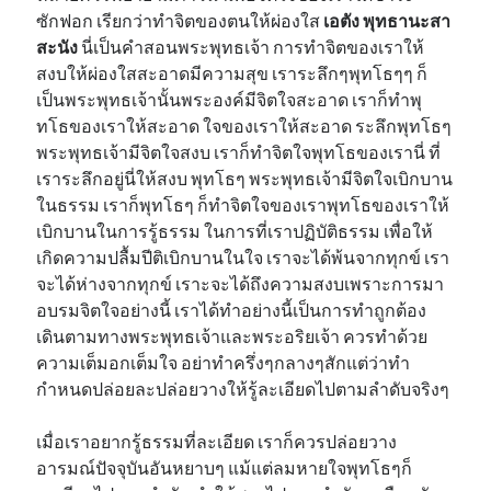
ซักฟอก เรียกว่าทำจิตของตนให้ผ่องใส
เอตัง พุทธานะสา
สะนัง
นี่เป็นคำสอนพระพุทธเจ้า การทำจิตของเราให้
สงบให้ผ่องใสสะอาดมีความสุข เราระลึกๆพุทโธๆๆ ก็
เป็นพระพุทธเจ้านั้นพระองค์มีจิตใจสะอาด เราก็ทำพุ
ทโธของเราให้สะอาด ใจของเราให้สะอาด ระลึกพุทโธๆ
พระพุทธเจ้ามีจิตใจสงบ เราก็ทำจิตใจพุทโธของเรานี่ ที่
เราระลึกอยู่นี่ให้สงบ พุทโธๆ พระพุทธเจ้ามีจิตใจเบิกบาน
ในธรรม เราก็พุทโธๆ ก็ทำจิตใจของเราพุทโธของเราให้
เบิกบานในการรู้ธรรม ในการที่เราปฏิบัติธรรม เพื่อให้
เกิดความปลื้มปีติเบิกบานในใจ เราจะได้พ้นจากทุกข์ เรา
จะได้ห่างจากทุกข์ เราะจะได้ถึงความสงบเพราะการมา
อบรมจิตใจอย่างนี้ เราได้ทำอย่างนี้เป็นการทำถูกต้อง
เดินตามทางพระพุทธเจ้าและพระอริยเจ้า ควรทำด้วย
ความเต็มอกเต็มใจ อย่าทำครึ่งๆกลางๆสักแต่ว่าทำ
กำหนดปล่อยละปล่อยวางให้รู้ละเอียดไปตามลำดับจริงๆ
เมื่อเราอยากรู้ธรรมที่ละเอียด เราก็ควรปล่อยวาง
อารมณ์ปัจจุบันอันหยาบๆ แม้แต่ลมหายใจพุทโธๆก็