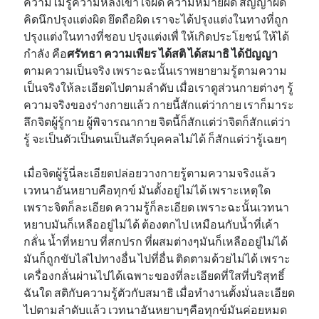
ความไม่รู้ความหลงเข้าใจผิด ความหมายผิด สัญญาผิด
คิดนึกปรุงแต่งผิด ยึดถือผิด เราจะได้ปรุงแต่งในทางที่ถูก
ปรุงแต่งในทางที่ชอบ ปรุงแต่งเพื่ ให้เกิดประโยชน์ ให้ได้
กำลัง คือ
ศรัทธา ความเพียร ได้สติ ได้สมาธิ ได้ปัญญา
ตามความเป็นจริง เพราะฉะนั้นเราพยายามรู้ตามความ
เป็นจริงให้ละเอียดไปตามลำดับ เมื่อเราดูส่วนกายต่างๆ รู้
ความจริงของร่างกายแล้ว กายนี้สักแต่ว่ากาย เราก็มาระ
ลึกจิตผู้รู้กาย ผู้พิจารณากาย จิตนี้ก็สักแต่ว่าจิตก็สักแต่ว่า
รู้ จะเป็นตัวเป็นตนเป็นสัตว์บุคคลไม่ได้ ก็สักแต่ว่ารู้เฉยๆ
เมื่อจิตผู้รู้นี่ละเอียดปล่อยวางกายรู้ตามความจริงแล้ว
เวทนาอันหยาบคือทุกข์ มันตั้งอยู่ไม่ได้ เพราะเหตุใด
เพราะจิตก็ละเอียด ความรู้ก็ละเอียด เพราะฉะนั้นเวทนา
หยาบมันก็เหลืออยู่ไม่ได้ ต้องตกไป เหมือนกับน้ำที่เค้า
กลั่น น้ำที่หยาบ ที่สกปรก ที่ผสมต่างๆมันก็เหลืออยู่ไม่ได้
มันก็ถูกขับไล่ไปทางอื่น ไปที่อื่น ติดตามด้วยไม่ได้ เพราะ
เครื่องกลั่นผ่านไปได้เฉพาะของที่ละเอียดที่ใสที่บริสุทธิ์
ฉันใด สติกับความรู้ตัวกับสมาธิ เมื่อทำงานตั้งมั่นละเอียด
ไปตามลำดับแล้ว เวทนาอันหยาบๆคือทุกข์มันค่อยหมด