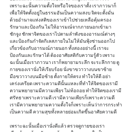
เพราะฉะนั้นความตั้งใจหรือใจของเราตั้ง เราภาวนาก็
เพื่อให้จิตตั้งอยู่ในธรรมอันเป็นความสงบ จิตจะตั้งมั่น
ด้วยอำนาจแห่งสติของเราเข้าไปช่วยเหลือคุ้มครอง
รักษาและป้องกัน ไม่ให้อารมณ์จากภายนอกเข้ามา
ชักจูง ชักพาจิตของเราไปตามลำพังของอารมณ์ต่างๆ
และป้องกันกำจัดกิเลสภายในไม่ให้มันฟุ้งซ่านออกไป
เกี่ยวข้องกับอารมณ์ภายนอก ทั้งสองอย่างนี้ เราจะ
ป้องกันและรักษาได้ ต้องอาศัยสติกับความรู้ตัว เพราะ
ฉะนั้นเมื่อเราภาวนา เราก็พยายามระลึก จะระลึกกาย ดู
กายของเรานั่งให้เรียบร้อย นั่งขาขวาวางบนขาซ้าย
มือขวาวางบนมือซ้าย ตั้งกายให้ตรง ทำใจให้ดี อย่า
เคร่งเครียด เพราะความดีนั้นแหละที่ทำให้จิตของเรามี
ความพยายามมีความเพียร ไม่ท้อถอย ทำให้จิตของเรามี
ศรัทธาเพราะความดี เรามีความเพียรก็เพราะความดี
เรามีความพยายามความตั้งใจก็เพราะเห็นว่าการกระทำ
เป็นความดี ความสุขทั้งหลายย่อมเกิดขึ้นอาศัยความดี
เพราะฉะนั้นเมื่อเรานั่งดีแล้ว ตรวจดูกายของเรา