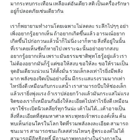
มากระทบกระเทือน เหลือแต่อันเดียว สติ เป็นเครื่องรักษา
อยู่ก็ปลอดภัยเช่นเดียวกัน
เราก็พยายามทำงานโดยเฉพาะไม่ลดละ ระลึกไปๆๆ อย่า
เพิ่งอยากรู้อยากเห็น ถ้าอยากเกิดขึ้นแล้ว อารมณ์อยาก
เกิดขึ้นไปก่อกวนแล้วน้ำก็ไม่นิ่ง เงาก็หาย สิ่งที่อยู่ในนั้น
ที่เราเคยเห็นชัดก็หายไป เพราะฉะนั้นอย่าอยากสงบ
อยากรู้อยากเห็น เพราะมันธรรมชาติพุทโธรู้อยู่แล้ว เรา
ไม่ต้องอยากมันก็รู้ แต่ขอให้สงบ ขอให้ละ ขอให้รวมเป็น
จุดอันเดียวแน่วแน่ ให้ตั้งมั่น รวมเล็กลงเท่าไรยิ่งมีพลัง
มาก พลังของจิตเป็นอย่างนั้น มีกระแสแรงรวมมากเท่า
ไหร่ยิ่งดี เหมือนกับกระแสน้ำ เราสามารถบีบให้ช่องเล็ก
แล้วเรายิ่งพุ่งแรง ถ้าเราปล่อยกว้างแล้วมันกระแสไม่แรง
จิตของเราก็เหมือนกันยิ่งให้ละเอียดไปเท่าไรยิ่งดี เหมือน
เขาใช้ระเบิดนิวเคลียร์ทุกวันน่ะ เค้าไม่ได้…เค้าอาจเป็น
สิ่งที่ละเอียดที่สุดมหาศาล พระพุทธเจ้าพระองค์เห็น ค้น
พบเห็นก่อนใครในโลก จิตที่รวมพลังลงละเอียด สามารถ
ชนะมาร สามารถชนะกิเลสส่วนไหนๆ สู้พระองค์ไม่ได้
สามารถมีอิทธิฤทธิ์ มีอานุภาพทุกอย่างในร่างกายใน