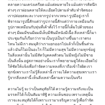
คลายความเคร่งเครียด แม้แต่ลมหายใจ แม้แต่การคิดนึก
ต่างๆ เราผ่อนคลายให้ละเอียดไปตามลำดับ ทำจิตของ
เราปล่อยสละละวางจากรูป จากเวทนา รูปมีอยู่ เราก็
พิจารณารูปนี้สักแต่ว่ารูป กายนี้สักแต่ว่ากาย เหมือนกับ
รูปภาพเหมือนกับหุ่นที่เค้าตั้งไว้ กายนี้ก็เต็มไปด้วยของ
ต่างๆ มีผมมีขนมีผมมีเล็บมีฟันมีหนังมีเนื้อ สิ่งเหล่านี้ก็มา
ประชุมกันก็เรียกว่ากาย เป็นรูปเป็นร่างขึ้นมา เราตรง
ไหน ไม่มีเรา สมมุติว่าเราแยกออกไปแล้วก็เป็นชิ้นส่วน
แล้ว มันก็ไม่เป็นอะไร ก็ไม่มีความสุข ไม่มีความทุกข์อยู่
ในสิ่งเหล่านั้น ไม่มีสัตว์บุคคลตัวตน ไม่มีหญิงไม่มีชาย
เป็นสิ่งนั้น อยู่สภาพอย่างนั้น เราก็พยายามดูให้ละเอียดไป
ให้ชัดให้แจ้งเพื่อกำจัดความหลงที่เราถือเข้าใจผิด เรา
ทุกข์เพราะเราไม่รู้สิ่งเหล่านี้ เราจะได้ความสุขเพราะเรา
รู้จากสิ่งเหล่านี้ เห็นสิ่งเหล่านี้ตามความเป็นจริง
ความไม่รู้ จะว่าเป็นสมุทัยก็ได้ ความรู้ความจริงจะเป็น
มรรคก็ได้ ก็เป็นสัมมาทิฐิ ความเห็นชอบ เพราะเหตุนั้น
เราจะละสมุทัยได้ก็เพราะเรามาเจริญความรู้เพื่อกำจัด