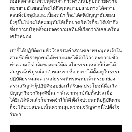
เชื่อฟังคำสอนพระพุทธเจ้า การดำเนินปฏิบัติด้วยความ
พยายามอันชอบก็จะได้ถึงจุดหมายปลายทาง ได้ความ
สงบทั้งปัจจุบันและเบื้องหน้า ก็จะได้สติปัญญาอันชอบ
ยิ่งๆขึ้นไป จะได้ละสมุทัยให้เด็ดขาด จิตใจก็จะได้เข้าถึง
ซึ่งความบริสุทธิ์หมดจดจากมลทินที่เรียกว่ากิเลสเครื่อง
เศร้าหมอง
เราก็ได้ปฏิบัติตามหัวใจธรรมคำสอนของพระพุทธเจ้าใน
สามข้อที่เราทุกคนได้ทราบและได้จำไว้ว่า ละความชั่ว
ทำความดี ทำจิตของตนให้ผ่องใส ธรรมเหล่านี้ก็จะได้
สมบูรณ์บริบูรณ์แก่ตัวของเรา ชื่อว่าเราได้ตั้งอยู่ในธรรม
ปฏิบัติธรรมสมควรแก่ธรรมที่พระพุทธเจ้าทรงยกย่อง
สรรเสริญว่าผู้ปฏิบัติชอบย่อมได้รับผลประโยชน์คือเกิด
ปัญญาวิชชาวิมุตติขึ้นมา พ้นจากทุกข์ภัยทั้งปวง เมื่อ
ได้ยินได้ฟังแล้วก็มาจดจำไว้ก็ดี ตั้งใจประพฤติปฏิบัติตาม
ก็จะได้ประสบพบเห็นความสุขความเจริญจากนี้ไปตั้งใจ
รับพร