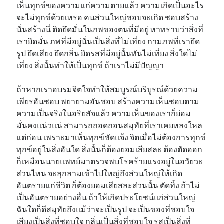
เห็นทุกข์ของความแก่ความตายแล้ว ความเกิดเป็นอะไร
จะไม่ทุกข์ด้วยเหรอ คนส่วนใหญ่ชอบจะเกิด ชอบสร้าง
นั่นสร้างนี่ ติดยึดมั่นในภพของตนที่มีอยู่ หาทราบว่าสิ่งที่
เรายึดมั่น ภพที่มีอยู่นั่นเป็นสิ่งที่ไม่เที่ยง กามภพที่เรายึด
รูป ยึดเสียง ยึดกลิ่น ยึดรสที่มีอยู่นั้นทันไม่เที่ยง สิ่งใดไม่
เที่ยง สิ่งนั้นทำให้เป็นทุกข์ ถ้าเราไม่มีปัญญา
ถ้าหากเราอบรมจิตใจทำให้สมบูรณ์บริบูรณ์ด้วยความ
เพียรอันชอบ พยายามอันชอบ สร้างความเห็นชอบตาม
ความเป็นจริงในอริยสัจแล้ว ความเห็นของเราก็ย่อม
มั่นคงแน่วแน่ สามารถถอดถอนสมุทัยที่เราเคยหลงใหล
แต่ก่อน เพราะมาเห็นทุกข์ชัดแจ้ง จิตเมื่อไม่ต้องการทุกข์
ทุกข์อยู่ในสิ่งอันใด สิ่งนั้นก็ต้องยอมเสียสละ ต้องตัดออก
ก็เหมือนนายแพทย์มาตรวจพบโรคร้ายแรงอยู่ในอวัยวะ
ส่วนไหน จะลุกลามเข้าไปใหญ่ถึงส่วนใหญ่ให้เกิด
อันตรายแก่ชีวิต ก็ต้องยอมเสียสละส่วนนั้น ตัดทิ้ง ถ้าไม่
เป็นอันตรายอย่างอื่น ถ้าให้เกิดประโยชน์แก่ส่วนใหญ่
ฉันใดก็ดีสมุทัยถึงแม้ว่าจะเป็นรูป จะเป็นของที่ชอบใจ
เสียงเป็นสิ่งที่ชอบใจ กลิ่นเป็นสิ่งที่ชอบใจ รสเป็นสิ่งที่