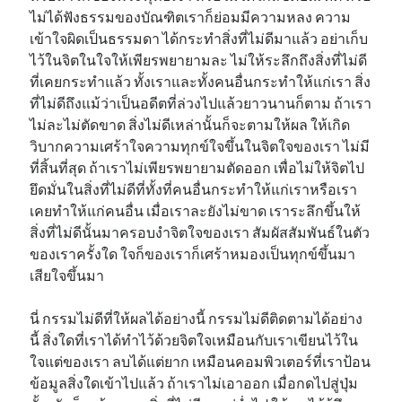
ไม่ได้ฟังธรรมของบัณฑิตเราก็ย่อมมีความหลง ความ
เข้าใจผิดเป็นธรรมดา ได้กระทำสิ่งที่ไม่ดีมาแล้ว อย่าเก็บ
ไว้ในจิตในใจให้เพียรพยายามละ ไม่ให้ระลึกถึงสิ่งที่ไม่ดี
ที่เคยกระทำแล้ว ทั้งเราและทั้งคนอื่นกระทำให้แก่เรา สิ่ง
ที่ไม่ดีถึงแม้ว่าเป็นอดีตที่ล่วงไปแล้วยาวนานก็ตาม ถ้าเรา
ไม่ละไม่ตัดขาด สิ่งไม่ดีเหล่านั้นก็จะตามให้ผล ให้เกิด
วิบากความเศร้าใจความทุกข์ใจขึ้นในจิตใจของเรา ไม่มี
ที่สิ้นที่สุด ถ้าเราไม่เพียรพยายามตัดออก เพื่อไม่ให้จิตไป
ยึดมั่นในสิ่งที่ไม่ดีที่ทั้งที่คนอื่นกระทำให้แก่เราหรือเรา
เคยทำให้แก่คนอื่น เมื่อเราละยังไม่ขาด เราระลึกขึ้นให้
สิ่งที่ไม่ดีนั้นมาครอบงำจิตใจของเรา สัมผัสสัมพันธ์ในตัว
ของเราครั้งใด ใจก็ของเราก็เศร้าหมองเป็นทุกข์ขึ้นมา
เสียใจขึ้นมา
นี่ กรรมไม่ดีที่ให้ผลได้อย่างนี้ กรรมไม่ดีติดตามได้อย่าง
นี้ สิ่งใดที่เราได้ทำไว้ด้วยจิตใจเหมือนกับเราเขียนไว้ใน
ใจแต่ของเรา ลบได้แต่ยาก เหมือนคอมพิวเตอร์ที่เราป้อน
ข้อมูลสิ่งใดเข้าไปแล้ว ถ้าเราไม่เอาออก เมื่อกดไปสู่ปุ่ม