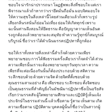
ชอบใจ น่ารักน่าปรารถนา โผฏฐัพพะสิ่งที่ชอบใจ แต่เรา
พิจารณาแล้วถ้าหากว่าเรายึดมั่นถือมั่น มอบจิตมอบใจ
ให้ความสุขในสิ่งเหล่านี้โดยส่วนเดียวแล้วก็เพราะรูป
เสียงกลิ่นรสนั่นก็ย่อมไม่เที่ยง ย่อมให้เกิดทุกข์ เพราะ
ฉะนั้นท่านจึงสอนให้ยึดธรรม คือปัญญาความเห็นอันต
รงถูกต้องแล้วพยายามละสมุทัย ทำความรู้ทุกข์ก็สมบูรณ์
บริบูรณ์ ชื่อว่าเราได้ดำเนินมรรคปฏิปทาที่ถูกต้อง
ขอให้เราทั้งหลายสิ่งเหล่านี้สำเร็จด้วยความเพียร
พยายามชอบ การได้ฟังธรรมครั้งเดียวเราก็จดจำได้ ส่วน
ความเพียรนั้นเราจะต้องพยายามทุกวันทุกเวลา ความ
เพียรที่จะต่อเนื่องกันนั้นก็ต้องประกอบด้วย สติความ
ระลึกชอบด้วย ด้วยความจิต ด้วยจิตที่ตั้งชอบด้วย
คุณธรรมสามอย่าง คือ เพียรชอบ ระลึกชอบ ตั้งจิตชอบ
เป็นคุณธรรมที่สำคัญยิ่งในมัชฌิมาปฏิปทาซึ่งเป็นอริยสัจ
เรียกว่ามรรคสัจ ผู้ใดพยายามศึกษาและปฏิบัติรู้เห็นแจ้ง
ประจักษ์ในธรรมส่วนนี้ แล้วเชื่อตาม รู้ตาม เห็นตาม เกิด
ความเชื่อตาม ปฏิบัติตาม บุคคลผู้นั้นก็ชื่อว่าเป็นสาวกผู้