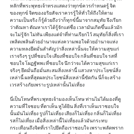
หลักที่พระพุทธเจ้าทรงแสดงว่าทุกข์ควรกำหนดรู้ จิต
ของทุกข์ จิตของอริยสัจเราควรรู้ให้ทั่วให้ถึงให้ตาม
ความเป็นจริง ก็รู้ด้วยถึงว่าก็ทุกข์นี้มาจากสมุทัย จึงเรียก
ว่าตัณหา ตัณหาเราได้รู้จักแต่ชื่อ เวลามันเกิดขึ้นแล้วมัก
จะไม่รู้จัก ไม่ทัน เพียงแต่จำที่ท่านเรียกไว้ สมุทัยก็สิ่งที่เรา
เพลิดเพลินด้วยอำนาจแห่งความพอใจด้วยอำนาจแห่ง
ความหลงยึดมั่นสำคัญว่าสิ่งเหล่านั้นจะให้ความสุขแก่
เราจริงๆ รูปที่ชอบใจ เสียงที่ชอบใจ กลิ่นที่ชอบใจ รสที่
ชอบใจ โผฏฐัพพะที่ชอบใจ นึกว่าจะได้ความสุขแก่เรา
จริงๆ ยึดมั่นถือมั่นสะสมสิ่งเหล่านี้ แสวงหาประโยชน์สิ่ง
เหล่านี้ ผลที่สุดผลประโยชน์สิ่งเหล่านี้ขัดกัน นี่ก็จะสร้าง
เวรสร้างภัยเพราะรูปเหล่านั้นไม่เที่ยง
นี่เป็นโทษที่พระพุทธเจ้ามองเห็นโทษ ท่านไม่ได้มองที่ดู
ความที่ใจชอบ ที่ตาเห็น หูได้ยิน สิ่งที่เราเห็นเราชอบใจ
นั้นมันไม่เที่ยง รูปก็ไม่เที่ยง เสียงก็ไม่เที่ยง กลิ่นก็ไม่เที่ยง
รสก็ไม่เที่ยง เมื่อสิ่งเหล่านี้ไม่เที่ยงแล้วมันกระทบ
กระเทือนถึงจิตที่เราไปยึดถือเราชอบใจ เพราะพลัดพราก