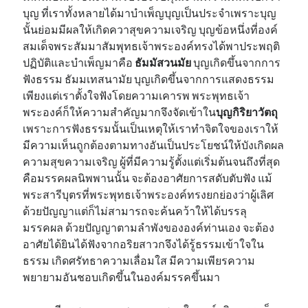
บุญ ที่เราทั้งหลายได้มาบำเพ็ญบุญเป็นประจำเพราะบุญ
นั้นย่อมมีผลให้เกิดควาสุขความเจริญ บุญข้อหนึ่งที่องค์
สมเด็จพระสัมมาสัมพุทธเจ้าพระองค์ทรงได้พาประพฤติ
ปฏิบัติและบำเพ็ญมาคือ
ธัมมัสวนมัย
บุญเกิดขึ้นจากการ
ฟังธรรม ธัมมเทสนามัย บุญเกิดขึ้นจากการแสดงธรรม
เพียงแต่เราตั้งใจฟังโดยความเคารพ พระพุทธเจ้า
พระองค์ก็ให้ความสำคัญมากจึงจัดเข้าใน
บุญกิริยาวัตถุ
เพราะการฟังธรรมนั้นเป็นเหตุให้เราทำจิตใจของเราให้
มีความเห็นถูกต้องตามทางอันเป็นประโยชน์ให้บังเกิดผล
ความสุขความเจริญ ผู้ที่มีความรู้ตั้งแต่เริ่มต้นจนถึงที่สุด
คือมรรคผลนิพพานนั้น จะต้องอาศัยการสดับตับฟัง แม้
พระสารีบุตรที่พระพุทธเจ้าพระองค์ทรงยกย่องว่าผู้เลิศ
ด้วยปัญญาแต่ก็ไม่สามารถจะค้นคว้าให้ได้บรรลุ
มรรคผล ด้วยปัญญาตามลำพังขององค์ท่านเอง จะต้อง
อาศัยได้ยินได้ฟังจากอริยสาวกจึงได้รู้ธรรมเข้าใจใน
ธรรม เกิดศรัทธาความเลื่อมใส มีความเพียรความ
พยายามอันชอบเกิดขึ้นในองค์มรรคขึ้นมา