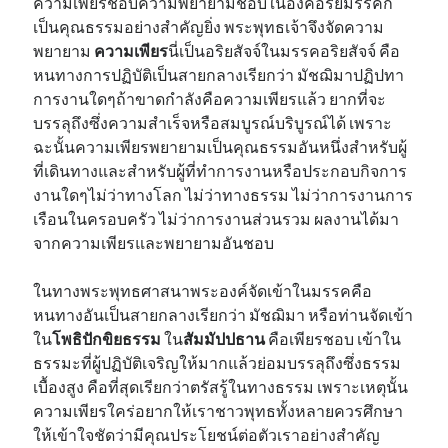
ความเพียรชอบความพยายามชอบในองค์อริยมรรคก็
เป็นคุณธรรมอย่างสำคัญยิ่ง พระพุทธเจ้าจึงจัดความ
พยายาม
ความเพียร
นี่เป็นอริยสัจจ์ในมรรคอริยสัจจ์ คือ
หนทางการปฏิบัติเป็นสายกลางเรียกว่า มัชฌิมาปฏิปทา
การงานใดๆถ้าขาดกำลังคือความเพียรแล้ว ยากที่จะ
บรรลุถึงซึ่งความสำเร็จหรือสมบูรณ์บริบูรณ์ได้ เพราะ
ฉะนั้นความเพียรพยายามเป็นคุณธรรมอันหนึ่งสำหรับผู้
ที่เดินทางและสำหรับผู้ที่ทำการงานหรือประกอบกิจการ
งานใดๆไม่ว่าทางโลก ไม่ว่าทางธรรม ไม่ว่าการงานการ
เรือนในครอบครัว ไม่ว่าการงานส่วนรวม ผลงานได้มา
จากความเพียรและพยายามอันชอบ
ในทางพระพุทธศาสนาพระองค์จัดเข้าในมรรคคือ
หนทางอันเป็นสายกลางเรียกว่า มัชฌิมา หรือท่านจัดเข้า
ใน
โพธิปักขิยธรรม
ใน
สัมมัปปธาน
คือเพียรชอบ เข้าใน
ธรรมะที่ผู้ปฏิบัติเจริญให้มากแล้วย่อมบรรลุถึงซึ่งธรรม
เบื้องสูง คือที่สุดเรียกว่าตรัสรู้ในทางธรรม เพราะเหตุนั้น
ความเพียรใคร่อยากให้เราชาวพุทธทั้งหลายควรศึกษา
ให้เข้าใจชัดว่ามีคุณประโยชน์ต่อตัวเราอย่างสำคัญ