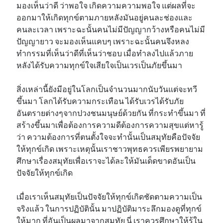
มองเห็นว่าดี ว่าพอใจ เกิดความความพอใจ แต่ผลที่จะ
ออกมาให้เกิดทุกข์ตามภายหลังมันอยู่คนละช่องและ
คนละเวลา เพราะฉะนั้นคนไม่มีปัญญากว้างหรือคนไม่มี
ปัญญายาว จะมองเห็นแคบๆ เพราะฉะนั้นคนจึงหลง
ทำกรรมที่เห็นว่าดีที่เห็นว่าชอบ เมื่อทำลงไปแล้วภาย
หลังได้รับความทุกข์ใจเสียใจเป็นเวรเป็นภัยขึ้นมา
สิ่งเหล่านี้ยังมีอยู่ในโลกเป็นจำนวนมากนับวันแต่จะทวี
ขึ้นมา โลกได้รับความกระเทือน ได้รับเวรได้รับภัย
อันตรายต่างๆจากปวงชนมนุษย์ด้วยกัน ที่กระทำขึ้นมา ที่
สร้างขึ้นมาเพื่อต้องการความดีต้องการความสุขแต่หารู้
ว่า ความต้องการที่ตนตั้งใจจะทำนั้นเป็นสมุทัยคือปัจจัย
ให้ทุกข์เกิด เพราะเหตุนั้นเราชาวพุทธควรเพียรพยายาม
ศึกษาเรื่องสมุทัยเพื่อเราจะได้ละให้มันเด็ดขาดอันเป็น
ปัจจัยให้ทุกข์เกิด
เมื่อเราเห็นสมุทัยเป็นปัจจัยให้ทุกข์เกิดชัดตามความเป็น
จริงแล้ว ในการปฏิบัตินั้น มาปฏิบัติมาระลึกมองดูที่ทุกข์
ให้มาก ที่อันเป็นผลมาจากสมุทัย นี่ เราควรศึกษาให้รู้ใน