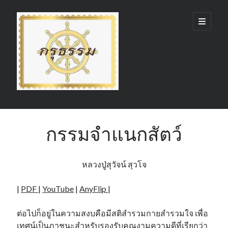
กรุ
open
primary
menu
ธรรม
(GruDhamma.com)
Sidebar
Search
กรรมจำแนกสัตว์
หลวงปู่สุวัจน์ สุวโจ
Recent Comments
|
PDF
|
YouTube
|
AnyFlip
|
ต่อไปก็อยู่ในความสงบคือมีสติสำรวมกายสำรวมใจ เพื่อ
เทศน์เป็นภาชนะสำหรับรองรับคุณงามความดีที่เรียกว่า