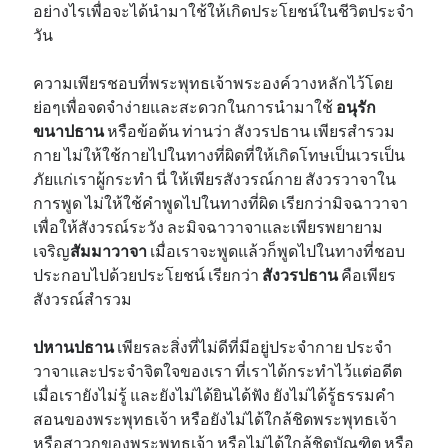
อย่างไรเพื่อจะได้นำมาใช้ให้เกิดประโยชน์ในชีวิตประจำ
วัน
ความเพียรชอบที่พระพุทธเจ้าพระองค์วางหลักไว้โดย
ย่อๆเพื่อจดจำง่ายและสะดวกในการนำมาใช้
อนุรัก
ขนาปธาน
หรือข้อต้น ท่านว่า สังวรปธาน เพียรสำรวม
กาย ไม่ให้ใช้กายไปในทางที่ผิดที่ให้เกิดโทษเป็นเวรเป็น
ภัยแก่เราผู้กระทำ นี่ ให้เพียรสังวรณ์กาย สังวรวาจาใน
การพูด ไม่ให้ใช้คำพูดไปในทางที่ผิด เรียกว่ามิจฉาวาจา
เพื่อให้สังวรณ์ระวัง ละมิจฉาวาจาและเพียรพยายาม
เจริญ
สัมมาวาจา
เมื่อเราจะพูดแล้วก็พูดไปในทางที่ชอบ
ประกอบไปด้วยประโยชน์ เรียกว่า
สังวรปธาน
คือเพียร
สังวรณ์สำรวม
ปหานปธาน
เพียรละสิ่งที่ไม่ดีที่มีอยู่ประจำกาย ประจำ
วาจาและประจำจิตใจของเรา ที่เราได้กระทำไว้แต่อดีต
เมื่อเรายังไม่รู้ และยังไม่ได้ยินได้ฟัง ยังไม่ได้รู้ธรรมคำ
สอนของพระพุทธเจ้า หรือยังไม่ได้ใกล้ชิดพระพุทธเจ้า
หรือสาวกของพระพุทธเจ้า หรือไม่ได้ใกล้ชิดบัณฑิต หรือ