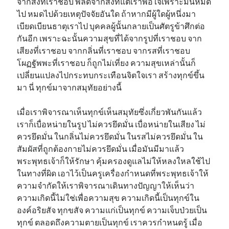
จากสิ่งที่เราชอบ พลัดจากสิ่งที่แต่เราพอใจเพราะมันหมด
ไป หมดไปด้วยเหตุปัจจัยอันใด ถ้าหากมีผู้ใดผู้หนึ่งมา
เบียดเบียนธาตุเราไป บุคคลผู้นั้นกลายเป็นศัตรูข้าศึกต่อ
กันอีก เพราะฉะนั้นความสุขที่ได้จากรูปที่เราชอบ จาก
เสียงที่เราชอบ จากกลิ่นที่เราชอบ จากรสที่เราชอบ
โผฏฐัพพะที่เราชอบ ก็ถูกไม่เที่ยง ความสุขเหล่านั้นก็
เปลี่ยนแปลงไปกระทบกระเทือนจิตใจเรา สร้างทุกข์ขึ้น
มา นี่ ทุกข์มาจากสมุทัยอย่างนี้
เมื่อเราพิจารณาเห็นทุกข์เห็นสมุทัยซึ่งเกี่ยวพันกันแล้ว
เราก็เบื่อหน่ายในรูป ไม่ควรยึดมั่น เบื่อหน่ายในเสียง ไม่
ควรยึดมั่น ในกลิ่นไม่ควรยึดมั่น ในรสไม่ควรยึดมั่น ใน
สัมผัสที่ถูกต้องกายไม่ควรยึดมั่น เมื่อมันมีมาแล้ว
พระพุทธเจ้าก็ให้รักษา คุ้มครองดูแลไม่ให้หลงใหลใช้ไป
ในทางที่ผิด เอาไว้เป็นครูเครื่องกำหนดที่พระพุทธเจ้าให้
ความจำกัดให้เราพิจารณาเดินทางปัญญาให้เห็นว่า
ความเกิดนี้ไม่ใช่เพื่อความสุข ความเกิดนี้เป็นทุกข์ใน
องค์อริยสัจ ทุกขสัจ ความแก่เป็นทุกข์ ความเจ็บป่วยเป็น
ทุกข์ ตลอดถึงความตายเป็นทุกข์ เราควรกำหนดรู้ เมื่อ